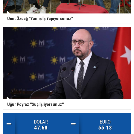
Ümit Özdağ ''Yanlış İş Yapıyorsunuz''
Uğur Poyraz ''Suç İşliyorsunuz''
DOLAR
EURO
47.68
55.13