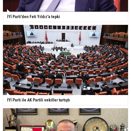
İYİ Parti'den Feti Yıldız'a tepki
İYİ Parti ile AK Partili vekiller tartıştı