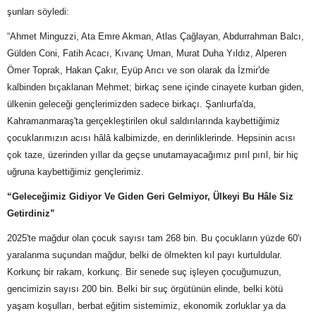
şunları söyledi:
“Ahmet Minguzzi, Ata Emre Akman, Atlas Çağlayan, Abdurrahman Balcı,
Gülden Coni, Fatih Acacı, Kıvanç Uman, Murat Duha Yıldız, Alperen
Ömer Toprak, Hakan Çakır, Eyüp Arıcı ve son olarak da İzmir'de
kalbinden bıçaklanan Mehmet; birkaç sene içinde cinayete kurban giden,
ülkenin geleceği gençlerimizden sadece birkaçı. Şanlıurfa'da,
Kahramanmaraş'ta gerçekleştirilen okul saldırılarında kaybettiğimiz
çocuklarımızın acısı hâlâ kalbimizde, en derinliklerinde. Hepsinin acısı
çok taze, üzerinden yıllar da geçse unutamayacağımız pırıl pırıl, bir hiç
uğruna kaybettiğimiz gençlerimiz.
“Geleceğimiz Gidiyor Ve Giden Geri Gelmiyor, Ülkeyi Bu Hâle Siz
Getirdiniz”
2025'te mağdur olan çocuk sayısı tam 268 bin. Bu çocukların yüzde 60'ı
yaralanma suçundan mağdur, belki de ölmekten kıl payı kurtuldular.
Korkunç bir rakam, korkunç. Bir senede suç işleyen çocuğumuzun,
gencimizin sayısı 200 bin. Belki bir suç örgütünün elinde, belki kötü
yaşam koşulları, berbat eğitim sistemimiz, ekonomik zorluklar ya da