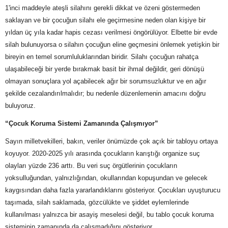
1'inci maddeyle ateşli silahını gerekli dikkat ve özeni göstermeden
saklayan ve bir çocuğun silahı ele geçirmesine neden olan kişiye bir
yıldan üç yıla kadar hapis cezası verilmesi öngörülüyor. Elbette bir evde
silah bulunuyorsa o silahın çocuğun eline geçmesini önlemek yetişkin bir
bireyin en temel sorumluluklarından biridir. Silahı çocuğun rahatça
ulaşabileceği bir yerde bırakmak basit bir ihmal değildir, geri dönüşü
olmayan sonuçlara yol açabilecek ağır bir sorumsuzluktur ve en ağır
şekilde cezalandırılmalıdır; bu nedenle düzenlemenin amacını doğru
buluyoruz.
“Çocuk Koruma Sistemi Zamanında Çalışmıyor”
Sayın milletvekilleri, bakın, veriler önümüzde çok açık bir tabloyu ortaya
koyuyor. 2020-2025 yılı arasında çocukların karıştığı organize suç
olayları yüzde 236 arttı. Bu veri suç örgütlerinin çocukların
yoksulluğundan, yalnızlığından, okullarından kopuşundan ve gelecek
kaygısından daha fazla yararlandıklarını gösteriyor. Çocukları uyuşturucu
taşımada, silah saklamada, gözcülükte ve şiddet eylemlerinde
kullanılması yalnızca bir asayiş meselesi değil, bu tablo çocuk koruma
sisteminin zamanında da çalışmadığını gösteriyor.