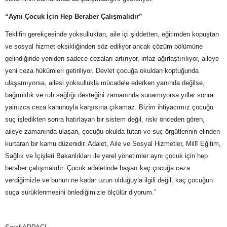
“Aynı Çocuk İçin Hep Beraber Çalışmalıdır”
Teklifin gerekçesinde yoksulluktan, aile içi şiddetten, eğitimden kopuştan
ve sosyal hizmet eksikliğinden söz ediliyor ancak çözüm bölümüne
gelindiğinde yeniden sadece cezaları artırıyor, infaz ağırlaştırılıyor, aileye
yeni ceza hükümleri getiriliyor. Devlet çocuğa okuldan koptuğunda
ulaşamıyorsa, ailesi yoksullukla mücadele ederken yanında değilse,
bağımlılık ve ruh sağlığı desteğini zamanında sunamıyorsa yıllar sonra
yalnızca ceza kanunuyla karşısına çıkamaz. Bizim ihtiyacımız çocuğu
suç işledikten sonra hatırlayan bir sistem değil, riski önceden gören,
aileye zamanında ulaşan, çocuğu okulda tutan ve suç örgütlerinin elinden
kurtaran bir kamu düzenidir. Adalet, Aile ve Sosyal Hizmetler, Millî Eğitim,
Sağlık ve İçişleri Bakanlıkları ile yerel yönetimler aynı çocuk için hep
beraber çalışmalıdır. Çocuk adaletinde başarı kaç çocuğa ceza
verdiğimizle ve bunun ne kadar uzun olduğuyla ilgili değil, kaç çocuğun
suça sürüklenmesini önlediğimizle ölçülür diyorum.”