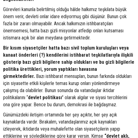
Görevleri kanunla belirtilmiş olduğu hâlde halkımız teşkilata büyük
önem verir, devleti onlar idare ediyormuş gibi düşünür. Bunun çok
fazla bir zararı olmayabilir. Ancak halkımızın istihbaratçıları
önemsemesi, hatta bazı gizli misyonlar atfedip onları kutsaması
istismara açık bir alan meydana getirmektedir.
Bir kısım siyasetçiler hatta bazı sivil toplum kuruluşları veya
kanaat önderleri (?) kendilerini istihbarat teşkilatlarıyla ilişkili
gösterip bazı gizli bilgilere sahip oldukları ve bu gizli bilgilerle
politika ürettikleri, yorum yaptıkları havasına
girmektedirler.
Bazı istihbarat mensupları, bunun farkında oldukları
için siyasette etkili kişilerle temas kurup onları yönlendirmeye
çalışmış da olabilirler. Bunun sonunda da vatandaşlar iktidar
politikalarını “
devlet
politikası
” olarak algılar ve siyasi tercihlerini
ona göre yapar. Bence bu durum, demokrasi ile bağdaşmaz.
Günümüzdeki iletişim ortamında her şey açıktır, her şey açık
kaynaklarda vardır. Bırakalım, vatandaşlarımız açık kaynakları
izleyerek, iktidarda veya muhalefette olan siyasetçilerin yapıp
ettiklerine ve söylediklerine göre karar versin. Kimse
“devlet aklı,