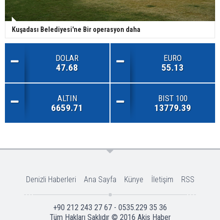
Kuşadası Belediyesi'ne Bir operasyon daha
DOLAR
EURO
47.68
55.13
ALTIN
BIST 100
6659.71
13779.39
Denizli Haberleri
Ana Sayfa
Künye
İletişim
RSS
+90 212 243 27 67 - 0535.229 35 36
Tüm Hakları Saklıdır © 2016
Akis Haber