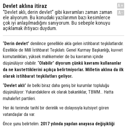
Devlet aklına itiraz
A+
“Devlet aklı, derin devlet” gibi kavramları zaman zaman
A-
ele alıyorum. Bu konudaki yazılarımın bazı kesimlerce
çok iyi anlaşılmadığını sanıyorum. Bu sebeple konuyu
açıklamak ihtiyacı duydum.
“
Derin devlet
” denilince genellikle akla gelen istihbarat teşkilatlarıdır.
Özellikle de Millî İstihbarat Teşkilatı. Genel Kurmay Başkanlığı, kuvvet
komutanlıkları, yüksek mahkemeler de bu kavramın içinde
düşünülüyor olabilir. “
Olabilir
”
diyorum çünkü kavramı kullananlar
da ne kastettiklerini açıkça belirtmiyorlar. Milletin aklına da ilk
olarak istihbarat teşkilatları geliyor.
“
Devlet aklı
” ile belki biraz daha geniş bir kurumlar topluluğu
düşünülüyor: Yukarıdakilere ek olarak bakanlıklar, TBMM… Hatta
muhalefet partileri.
Her iki terimde tarihî bir derinlik ve dolayısıyla kutsiyet gören
vatandaşlar da var.
Önce şunu belirtelim.
2017 yılında yapılan anayasa değişikliği