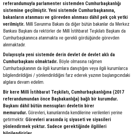
referandumuyla parlamenter sistemden Cumhurbaşkanlığı
sistemine geçilmiştir. Yeni sistemde Cumhurbaşkanına,
bakanların atanması ve görevden alınması dâhil pek çok yetki
verilmiştir.
Millî Savunma Bakanı da diğer bütün bakanlar da Merkez
Bankası Başkanı da rektörler de Millî İstihbarat Teşkilatı Başkanı da
Cumhurbaşkanınca atanmakta ve gerekli gördüğünde görevden
alınmaktadır.
Dolayısıyla yeni sistemde derin devlet de devlet aklı da
Cumhurbaşkanı olmaktadır.
Böyle olmasına rağmen
Cumhurbaşkanının da ilgili kurumlara danıştığını veya ilgili kurumlarca
bilgilendirildiğini / yönlendirildiğini farz ederek yazının başlangıcındaki
algılara devam edelim.
Bir kere Millî İstihbarat Teşkilatı, Cumhurbaşkanlığına (2017
referandumundan önce Başbakanlığa) bağlı bir kurumdur.
Başkanı dâhil bütün mensupları devletin birer
memurudur.
Görevleri, kanunlarında kendilerine verilenleri yerine
getirmektir.
Görevleri arasında iç siyaseti ve siyasileri
yönlendirmek yoktur. Sadece gerektiğinde ilgilileri
bilgilendirirler.