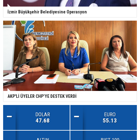
İzmir Büyükşehir Belediyesine Operasyon
AKP'Lİ ÜYELER CHP’YE DESTEK VERDİ
DOLAR
EURO
47.68
55.13
ALTIN
BIST 100