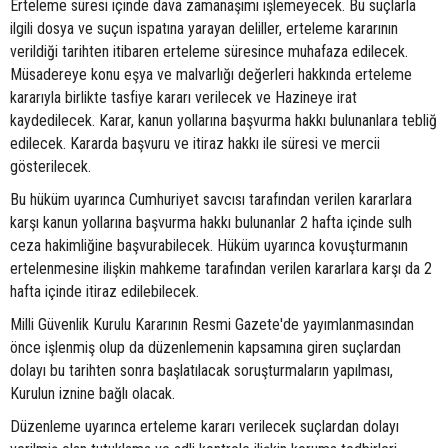
Erteleme süresi içinde dava zamanaşımı işlemeyecek. Bu suçlarla
ilgili dosya ve suçun ispatına yarayan deliller, erteleme kararının
verildiği tarihten itibaren erteleme süresince muhafaza edilecek.
Müsadereye konu eşya ve malvarlığı değerleri hakkında erteleme
kararıyla birlikte tasfiye kararı verilecek ve Hazineye irat
kaydedilecek. Karar, kanun yollarına başvurma hakkı bulunanlara tebliğ
edilecek. Kararda başvuru ve itiraz hakkı ile süresi ve mercii
gösterilecek.
Bu hüküm uyarınca Cumhuriyet savcısı tarafından verilen kararlara
karşı kanun yollarına başvurma hakkı bulunanlar 2 hafta içinde sulh
ceza hakimliğine başvurabilecek. Hüküm uyarınca kovuşturmanın
ertelenmesine ilişkin mahkeme tarafından verilen kararlara karşı da 2
hafta içinde itiraz edilebilecek.
Milli Güvenlik Kurulu Kararının Resmi Gazete'de yayımlanmasından
önce işlenmiş olup da düzenlemenin kapsamına giren suçlardan
dolayı bu tarihten sonra başlatılacak soruşturmaların yapılması,
Kurulun iznine bağlı olacak.
Düzenleme uyarınca erteleme kararı verilecek suçlardan dolayı