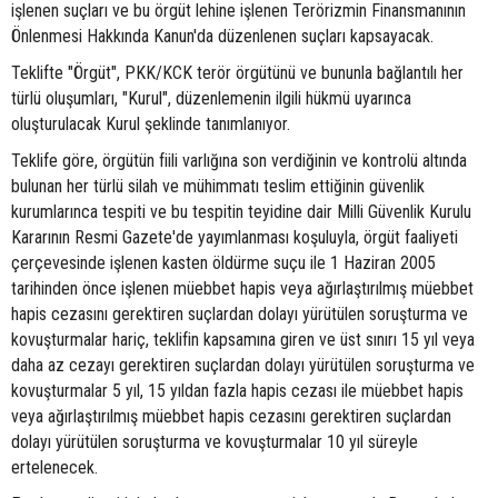
işlenen suçları ve bu örgüt lehine işlenen Terörizmin Finansmanının
Önlenmesi Hakkında Kanun'da düzenlenen suçları kapsayacak.
Teklifte "Örgüt", PKK/KCK terör örgütünü ve bununla bağlantılı her
türlü oluşumları, "Kurul", düzenlemenin ilgili hükmü uyarınca
oluşturulacak Kurul şeklinde tanımlanıyor.
Teklife göre, örgütün fiili varlığına son verdiğinin ve kontrolü altında
bulunan her türlü silah ve mühimmatı teslim ettiğinin güvenlik
kurumlarınca tespiti ve bu tespitin teyidine dair Milli Güvenlik Kurulu
Kararının Resmi Gazete'de yayımlanması koşuluyla, örgüt faaliyeti
çerçevesinde işlenen kasten öldürme suçu ile 1 Haziran 2005
tarihinden önce işlenen müebbet hapis veya ağırlaştırılmış müebbet
hapis cezasını gerektiren suçlardan dolayı yürütülen soruşturma ve
kovuşturmalar hariç, teklifin kapsamına giren ve üst sınırı 15 yıl veya
daha az cezayı gerektiren suçlardan dolayı yürütülen soruşturma ve
kovuşturmalar 5 yıl, 15 yıldan fazla hapis cezası ile müebbet hapis
veya ağırlaştırılmış müebbet hapis cezasını gerektiren suçlardan
dolayı yürütülen soruşturma ve kovuşturmalar 10 yıl süreyle
ertelenecek.