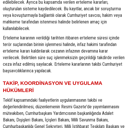
edilebilecek. Ayrıca bu kapsamda verilen erteleme kararları,
oluşturulan sisteme kaydedilecek. Bu kayıtlar, ancak bir soruşturma
veya kovuşturmayla bağlantılı olarak Cumhuriyet savcısı, hakim veya
mahkeme tarafından istenmesi halinde belirlenen amaç için
kullanılabilecek.
Erteleme kararının verildiği tarihten itibaren erteleme süresi içinde
terör suçlarından birinin işlenmesi halinde, infaz hakimi tarafından
erteleme kararı kaldırılarak cezanın infazının devamına karar
verilecek. Belirtilen süre suç işlenmeksizin geçirildiği takdirde verilen
ceza infaz edilmiş sayılacak. Erteleme kararlarının takibi Cumhuriyet
başsavcılıklarınca yapılacak.
TAKİP, KOORDİNASYON VE UYGULAMA
HÜKÜMLERİ
Teklif kapsamındaki faaliyetlerin uygulanmasının takibi ve
değerlendirilmesi, düzenlemenin Resmi Gazete'de yayımlanmasını
müteakiben, Cumhurbaşkanı Yardımcısının başkanlığında Adalet
Bakanı, Dışişleri Bakanı, İçişleri Bakanı, Milli Savunma Bakanı,
Cumhurbaşkanlığı Genel Sekreteri, Milli İstihbarat Teşkilatı Başkanı ve