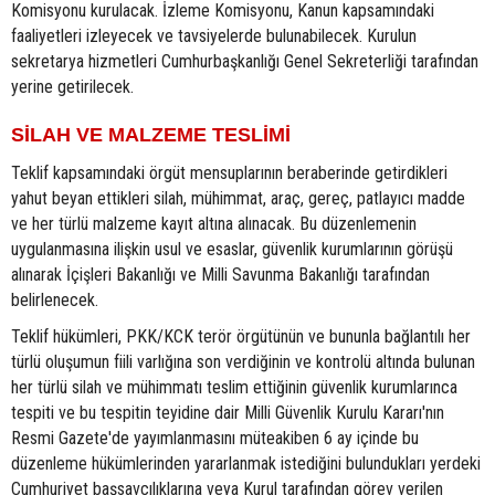
Komisyonu kurulacak. İzleme Komisyonu, Kanun kapsamındaki
faaliyetleri izleyecek ve tavsiyelerde bulunabilecek. Kurulun
sekretarya hizmetleri Cumhurbaşkanlığı Genel Sekreterliği tarafından
yerine getirilecek.
SİLAH VE MALZEME TESLİMİ
Teklif kapsamındaki örgüt mensuplarının beraberinde getirdikleri
yahut beyan ettikleri silah, mühimmat, araç, gereç, patlayıcı madde
ve her türlü malzeme kayıt altına alınacak. Bu düzenlemenin
uygulanmasına ilişkin usul ve esaslar, güvenlik kurumlarının görüşü
alınarak İçişleri Bakanlığı ve Milli Savunma Bakanlığı tarafından
belirlenecek.
Teklif hükümleri, PKK/KCK terör örgütünün ve bununla bağlantılı her
türlü oluşumun fiili varlığına son verdiğinin ve kontrolü altında bulunan
her türlü silah ve mühimmatı teslim ettiğinin güvenlik kurumlarınca
tespiti ve bu tespitin teyidine dair Milli Güvenlik Kurulu Kararı'nın
Resmi Gazete'de yayımlanmasını müteakiben 6 ay içinde bu
düzenleme hükümlerinden yararlanmak istediğini bulundukları yerdeki
Cumhuriyet başsavcılıklarına veya Kurul tarafından görev verilen