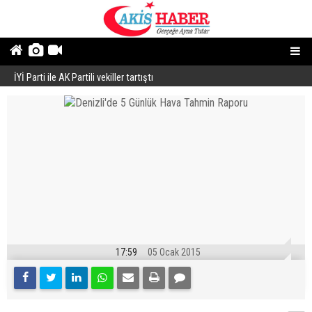
İYİ Parti ile AK Partili vekiller tartıştı
B
17:59
05 Ocak 2015