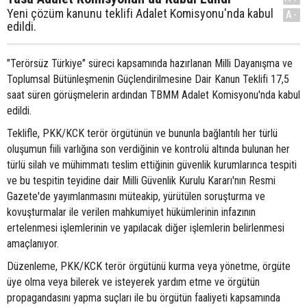
Yeni çözüm kanunu teklifi Adalet Komisyonu'nda kabul
A-
edildi.
"Terörsüz Türkiye" süreci kapsamında hazırlanan Milli Dayanışma ve
Toplumsal Bütünleşmenin Güçlendirilmesine Dair Kanun Teklifi 17,5
saat süren görüşmelerin ardından TBMM Adalet Komisyonu'nda kabul
edildi.
Teklifle, PKK/KCK terör örgütünün ve bununla bağlantılı her türlü
oluşumun fiili varlığına son verdiğinin ve kontrolü altında bulunan her
türlü silah ve mühimmatı teslim ettiğinin güvenlik kurumlarınca tespiti
ve bu tespitin teyidine dair Milli Güvenlik Kurulu Kararı'nın Resmi
Gazete'de yayımlanmasını müteakip, yürütülen soruşturma ve
kovuşturmalar ile verilen mahkumiyet hükümlerinin infazının
ertelenmesi işlemlerinin ve yapılacak diğer işlemlerin belirlenmesi
amaçlanıyor.
Düzenleme, PKK/KCK terör örgütünü kurma veya yönetme, örgüte
üye olma veya bilerek ve isteyerek yardım etme ve örgütün
propagandasını yapma suçları ile bu örgütün faaliyeti kapsamında