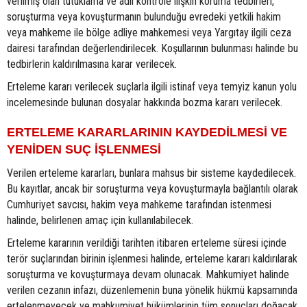
verilmiş olan tutuklama ve adli kontrole ilişkin koruma tedbirleri,
soruşturma veya kovuşturmanın bulunduğu evredeki yetkili hakim
veya mahkeme ile bölge adliye mahkemesi veya Yargıtay ilgili ceza
dairesi tarafından değerlendirilecek. Koşullarının bulunması halinde bu
tedbirlerin kaldırılmasına karar verilecek.
Erteleme kararı verilecek suçlarla ilgili istinaf veya temyiz kanun yolu
incelemesinde bulunan dosyalar hakkında bozma kararı verilecek.
ERTELEME KARARLARININ KAYDEDİLMESİ VE
YENİDEN SUÇ İŞLENMESİ
Verilen erteleme kararları, bunlara mahsus bir sisteme kaydedilecek.
Bu kayıtlar, ancak bir soruşturma veya kovuşturmayla bağlantılı olarak
Cumhuriyet savcısı, hakim veya mahkeme tarafından istenmesi
halinde, belirlenen amaç için kullanılabilecek.
Erteleme kararının verildiği tarihten itibaren erteleme süresi içinde
terör suçlarından birinin işlenmesi halinde, erteleme kararı kaldırılarak
soruşturma ve kovuşturmaya devam olunacak. Mahkumiyet halinde
verilen cezanın infazı, düzenlemenin buna yönelik hükmü kapsamında
ertelenmeyecek ve mahkumiyet hükümlerinin tüm sonuçları doğacak.