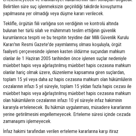
Belirtilen süre suç işlenmeksizin geçirildiği takdirde kovuşturma
yapılmasına yer olmadığı veya düşme kararı verilecek.
Teklifle, örgütün fiili varlığına son verdiğinin ve kontrolü altında
bulunan her türlü silah ve mühimmatı teslim ettiğinin güvenlik
kurumlarınca tespiti ve bu tespitin teyidine dair Milli Güvenlik Kurulu
Kararı'nın Resmi Gazete'de yayımlanmış olması koşuluyla, örgüt
faaliyeti çerçevesinde işlenen kasten öldürme suçundan mahkum
olanlar ile 1 Haziran 2005 tarihinden önce işlenen suçlar nedeniyle
müebbet hapis veya ağırlaştırılmış müebbet hapis cezasına mahkum
olanlar hariç olmak üzere, düzenleme kapsamına giren suçlardan,
toplam 15 yıl veya daha az hapis cezasına mahkum olan hükümlülerin
cezalarının infazı 5 yıl süreyle, toplam 15 yıldan fazla hapis cezası ile
müebbet hapis veya ağırlaştırılmış müebbet hapis cezasına mahkum
olan hükümlülerin cezalarının infazı 10 yıl süreyle infaz hakiminin
kararıyla ertelenecek. Bu hükmün uygulanması, müsadere kararlarının
yerine getirilmesini engellemeyecek. Erteleme süresi içinde cezada
zamanaşımı işlemeyecek.
İnfaz hakimi tarafından verilen erteleme kararlarına karşı itiraz