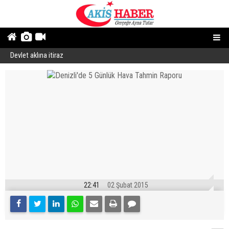
Devlet aklına itiraz
E
22:41
02 Şubat 2015