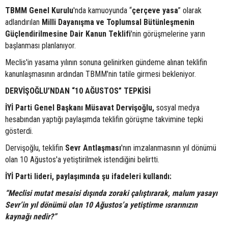
TBMM Genel Kurulu
'nda kamuoyunda “
çerçeve yasa
” olarak
adlandırılan
Milli Dayanışma ve Toplumsal Bütünleşmenin
Güçlendirilmesine Dair Kanun Teklifi
'nin görüşmelerine yarın
başlanması planlanıyor.
Meclis'in yasama yılının sonuna gelinirken gündeme alınan teklifin
kanunlaşmasının ardından TBMM'nin tatile girmesi bekleniyor.
DERVİŞOĞLU’NDAN “10 AĞUSTOS” TEPKİSİ
İYİ Parti Genel Başkanı Müsavat Dervişoğlu,
sosyal medya
hesabından yaptığı paylaşımda teklifin görüşme takvimine tepki
gösterdi.
Dervişoğlu, teklifin
Sevr Antlaşması
'nın imzalanmasının yıl dönümü
olan 10 Ağustos'a yetiştirilmek istendiğini belirtti.
İYİ Parti lideri, paylaşımında şu ifadeleri kullandı:
“Meclisi mutat mesaisi dışında zoraki çalıştırarak, malum yasayı
Sevr’in yıl dönümü olan 10 Ağustos’a yetiştirme ısrarınızın
kaynağı nedir?”