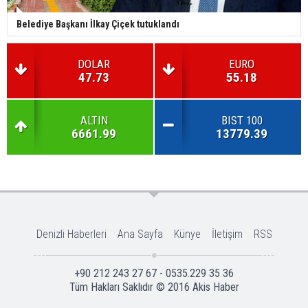
Belediye Başkanı İlkay Çiçek tutuklandı
DOLAR
EURO
47.73
55.18
ALTIN
BIST 100
6661.99
13779.39
Denizli Haberleri
Ana Sayfa
Künye
İletişim
RSS
+90 212 243 27 67 - 0535.229 35 36
Tüm Hakları Saklıdır © 2016
Akis Haber