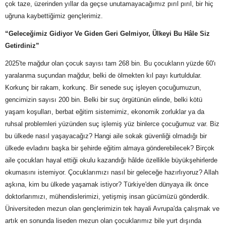
çok taze, üzerinden yıllar da geçse unutamayacağımız pırıl pırıl, bir hiç
uğruna kaybettiğimiz gençlerimiz.
“Geleceğimiz Gidiyor Ve Giden Geri Gelmiyor, Ülkeyi Bu Hâle Siz
Getirdiniz”
2025'te mağdur olan çocuk sayısı tam 268 bin. Bu çocukların yüzde 60'ı
yaralanma suçundan mağdur, belki de ölmekten kıl payı kurtuldular.
Korkunç bir rakam, korkunç. Bir senede suç işleyen çocuğumuzun,
gencimizin sayısı 200 bin. Belki bir suç örgütünün elinde, belki kötü
yaşam koşulları, berbat eğitim sistemimiz, ekonomik zorluklar ya da
ruhsal problemleri yüzünden suç işlemiş yüz binlerce çocuğumuz var. Biz
bu ülkede nasıl yaşayacağız? Hangi aile sokak güvenliği olmadığı bir
ülkede evladını başka bir şehirde eğitim almaya gönderebilecek? Birçok
aile çocukları hayal ettiği okulu kazandığı hâlde özellikle büyükşehirlerde
okumasını istemiyor. Çocuklarımızı nasıl bir geleceğe hazırlıyoruz? Allah
aşkına, kim bu ülkede yaşamak istiyor? Türkiye'den dünyaya ilk önce
doktorlarımızı, mühendislerimizi, yetişmiş insan gücümüzü gönderdik.
Üniversiteden mezun olan gençlerimizin tek hayali Avrupa'da çalışmak ve
artık en sonunda liseden mezun olan çocuklarımız bile yurt dışında