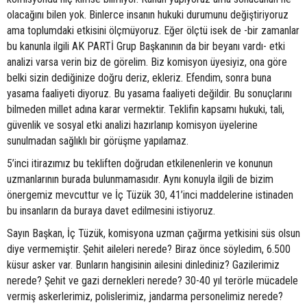
olacağını bilen yok. Binlerce insanın hukuki durumunu değiştiriyoruz
ama toplumdaki etkisini ölçmüyoruz. Eğer ölçtü isek de -bir zamanlar
bu kanunla ilgili AK PARTİ Grup Başkanının da bir beyanı vardı- etki
analizi varsa verin biz de görelim. Biz komisyon üyesiyiz, ona göre
belki sizin dediğinize doğru deriz, ekleriz. Efendim, sonra buna
yasama faaliyeti diyoruz. Bu yasama faaliyeti değildir. Bu sonuçlarını
bilmeden millet adına karar vermektir. Teklifin kapsamı hukuki, tali,
güvenlik ve sosyal etki analizi hazırlanıp komisyon üyelerine
sunulmadan sağlıklı bir görüşme yapılamaz.
5’inci itirazımız bu tekliften doğrudan etkilenenlerin ve konunun
uzmanlarının burada bulunmamasıdır. Aynı konuyla ilgili de bizim
önergemiz mevcuttur ve İç Tüzük 30, 41’inci maddelerine istinaden
bu insanların da buraya davet edilmesini istiyoruz.
Sayın Başkan, İç Tüzük, komisyona uzman çağırma yetkisini süs olsun
diye vermemiştir. Şehit aileleri nerede? Biraz önce söyledim, 6.500
küsur asker var. Bunların hangisinin ailesini dinlediniz? Gazilerimiz
nerede? Şehit ve gazi dernekleri nerede? 30-40 yıl terörle mücadele
vermiş askerlerimiz, polislerimiz, jandarma personelimiz nerede?