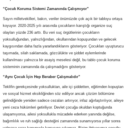
“Çocuk Koruma Sistemi Zamanında Çalışmıyor”
Sayın milletvekilleri, bakın, veriler önümüzde çok açık bir tabloyu ortaya
koyuyor. 2020-2025 yılı arasında çocukların karıştığı organize suç
olayları yüzde 236 arttı. Bu veri suç örgütlerinin çocukların
yoksulluğundan, yalnızlığından, okullarından kopuşundan ve gelecek
kaygısından daha fazla yararlandıklarını gösteriyor. Çocukları uyuşturucu
taşımada, silah saklamada, gözcülükte ve şiddet eylemlerinde
kullanılması yalnızca bir asayiş meselesi değil, bu tablo çocuk koruma
sisteminin zamanında da çalışmadığını gösteriyor.
“Aynı Çocuk İçin Hep Beraber Çalışmalıdır”
Teklifin gerekçesinde yoksulluktan, aile içi şiddetten, eğitimden kopuştan
ve sosyal hizmet eksikliğinden söz ediliyor ancak çözüm bölümüne
gelindiğinde yeniden sadece cezaları artırıyor, infaz ağırlaştırılıyor, aileye
yeni ceza hükümleri getiriliyor. Devlet çocuğa okuldan koptuğunda
ulaşamıyorsa, ailesi yoksullukla mücadele ederken yanında değilse,
bağımlılık ve ruh sağlığı desteğini zamanında sunamıyorsa yıllar sonra
yalnızca ceza kanunuyla karşısına çıkamaz. Bizim ihtiyacımız çocuğu