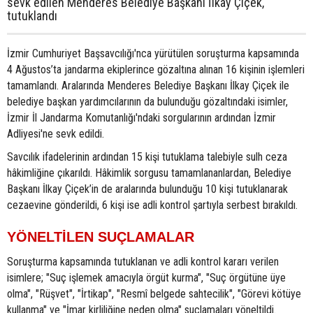
sevk edilen Menderes Belediye Başkanı İlkay Çiçek,
tutuklandı
İzmir Cumhuriyet Başsavcılığı'nca yürütülen soruşturma kapsamında
4 Ağustos’ta jandarma ekiplerince gözaltına alınan 16 kişinin işlemleri
tamamlandı. Aralarında Menderes Belediye Başkanı İlkay Çiçek ile
belediye başkan yardımcılarının da bulunduğu gözaltındaki isimler,
İzmir İl Jandarma Komutanlığı'ndaki sorgularının ardından İzmir
Adliyesi'ne sevk edildi.
Savcılık ifadelerinin ardından 15 kişi tutuklama talebiyle sulh ceza
hâkimliğine çıkarıldı. Hâkimlik sorgusu tamamlananlardan, Belediye
Başkanı İlkay Çiçek’in de aralarında bulunduğu 10 kişi tutuklanarak
cezaevine gönderildi, 6 kişi ise adli kontrol şartıyla serbest bırakıldı.
YÖNELTİLEN SUÇLAMALAR
Soruşturma kapsamında tutuklanan ve adli kontrol kararı verilen
isimlere; "Suç işlemek amacıyla örgüt kurma", "Suç örgütüne üye
olma", "Rüşvet", "İrtikap", "Resmî belgede sahtecilik", "Görevi kötüye
kullanma" ve "İmar kirliliğine neden olma" suçlamaları yöneltildi.