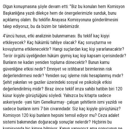
Olgun konuşmasına şöyle devam etti: "Biz bu konuları hem Komisyon
Başkanlığına yazılı dilekçe hem de önergelerimizle sunduk, bunu
açıklamış olalım. Bu teklifin Anayasa Komisyonuna gönderilmesini
talep ediyoruz, bu da bizim bir talebimizdir.
4’üncü husus, etki analizinin bulunmaması. Bu teklif kaç kişiyi
etkileyecek? Kaç hükümlü tahliye olacak? Kaç soruşturma ve
kovuşturma etkilenecektir? Hangi suçlardan kaç kişi yararlanacaktır?
Terör örgütü üyeliğinden hüküm giymiş kaç kişi kapsam içerisindedir?
Bunların ne kadarı yeniden topluma dönecektir? Bunun kamu
güvenliğine etkisi nedir? Emniyet ve istihbarat birimlerinin risk
değerlendirmesi nedir? Yeniden suç işleme riski hesaplanmış mıdır?
Şehit yakınları ve gaziler üzerindeki sosyal ve psikolojik etkisi
değerlendirilmiş midir? Biraz önce teklif imza sahibi hatibin biri 120
küsur kişiyle görüştüğünü söyledi. Yalnızca bu kitapta sadece
askeriyede -yani tüm Genelkurmay- çalışan şehitlerin ismi yazıldı ve
sadece bunların ismi 7 bin civarındadır. Siz kaç kişiyle görüştünüz?
Komisyon 120 kişi bunların hepsini temsil ediyor mu? Ceza adalet
sistemi bakımından doğuracağı sonuçlar nelerdir? Hiçbirini bu
komisyonda hiç kimse bilmiyor. Kanun yapıyoruz ama sonucunun ne