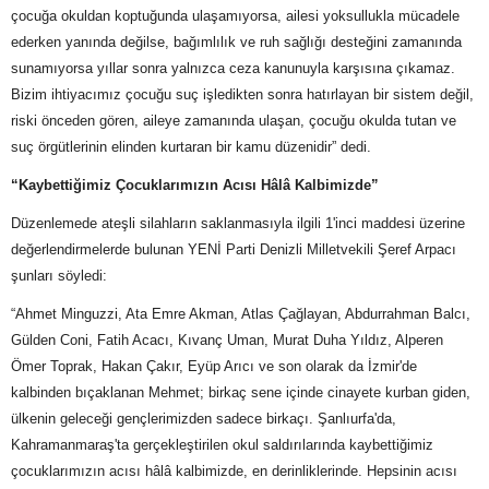
çocuğa okuldan koptuğunda ulaşamıyorsa, ailesi yoksullukla mücadele
ederken yanında değilse, bağımlılık ve ruh sağlığı desteğini zamanında
sunamıyorsa yıllar sonra yalnızca ceza kanunuyla karşısına çıkamaz.
Bizim ihtiyacımız çocuğu suç işledikten sonra hatırlayan bir sistem değil,
riski önceden gören, aileye zamanında ulaşan, çocuğu okulda tutan ve
suç örgütlerinin elinden kurtaran bir kamu düzenidir” dedi.
“Kaybettiğimiz Çocuklarımızın Acısı Hâlâ Kalbimizde”
Düzenlemede ateşli silahların saklanmasıyla ilgili 1'inci maddesi üzerine
değerlendirmelerde bulunan YENİ Parti Denizli Milletvekili Şeref Arpacı
şunları söyledi:
“Ahmet Minguzzi, Ata Emre Akman, Atlas Çağlayan, Abdurrahman Balcı,
Gülden Coni, Fatih Acacı, Kıvanç Uman, Murat Duha Yıldız, Alperen
Ömer Toprak, Hakan Çakır, Eyüp Arıcı ve son olarak da İzmir'de
kalbinden bıçaklanan Mehmet; birkaç sene içinde cinayete kurban giden,
ülkenin geleceği gençlerimizden sadece birkaçı. Şanlıurfa'da,
Kahramanmaraş'ta gerçekleştirilen okul saldırılarında kaybettiğimiz
çocuklarımızın acısı hâlâ kalbimizde, en derinliklerinde. Hepsinin acısı