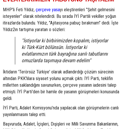
MHP'li Feti Yıldız,
çerçeve yasa
yı eleştirenleri "Şehit gelmesini
isteyenler" olarak nitelendirdi. Bu sırada İYİ Partili vekiller yoğun
itirazlarda bulundu. Yıldız, "Ajitasyona pabuç bırakmam" dedi. İşte
Yıldız2ın tartışma yaratan o sözleri:
"İstiyorlar ki birbirimizden kopalım, istiyorlar
ki Türk-Kürt bölünsün. İstiyorlar ki
evlatlarımızın türk bayrağına sarılı tabutlarını
omuzlarda taşımaya devam edelim"
İktidarın 'Terörsüz Türkiye' olarak adlandırdığı çözüm sürecinin
altından PKK'lılara siyaset yolunu açmak çıktı. İYİ Parti, teklifin
milletten saklandığını savunurken, çerçeve yasanın iadesini talep
etmişti. İYİ Parti'den bir hamle de yasanın görüşmeleri konusunda
geldi.
İYİ Parti, Adalet Komisyonu'nda yapılacak olan görüşmelerin canlı
yayınlanmasını talep etti.
Başvuruda, Adalet, İçişleri, Dışişleri ve Milli Savunma Bakanlarının,