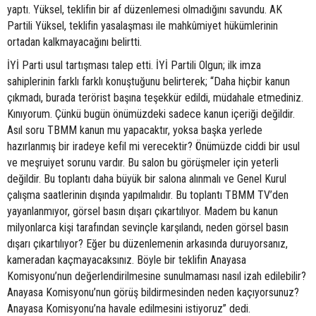
yaptı. Yüksel, teklifin bir af düzenlemesi olmadığını savundu. AK
Partili Yüksel, teklifin yasalaşması ile mahkûmiyet hükümlerinin
ortadan kalkmayacağını belirtti.
İYİ Parti usul tartışması talep etti. İYİ Partili Olgun; ilk imza
sahiplerinin farklı farklı konuştuğunu belirterek; “Daha hiçbir kanun
çıkmadı, burada terörist başına teşekkür edildi, müdahale etmediniz.
Kınıyorum. Çünkü bugün önümüzdeki sadece kanun içeriği değildir.
Asıl soru TBMM kanun mu yapacaktır, yoksa başka yerlede
hazırlanmış bir iradeye kefil mi verecektir? Önümüzde ciddi bir usul
ve meşruiyet sorunu vardır. Bu salon bu görüşmeler için yeterli
değildir. Bu toplantı daha büyük bir salona alınmalı ve Genel Kurul
çalışma saatlerinin dışında yapılmalıdır. Bu toplantı TBMM TV’den
yayanlanmıyor, görsel basın dışarı çıkartılıyor. Madem bu kanun
milyonlarca kişi tarafından sevinçle karşılandı, neden görsel basın
dışarı çıkartılıyor? Eğer bu düzenlemenin arkasında duruyorsanız,
kameradan kaçmayacaksınız. Böyle bir teklifin Anayasa
Komisyonu’nun değerlendirilmesine sunulmaması nasıl izah edilebilir?
Anayasa Komisyonu’nun görüş bildirmesinden neden kaçıyorsunuz?
Anayasa Komisyonu’na havale edilmesini istiyoruz” dedi.