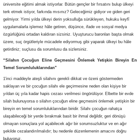
üniversite eğitimi almak istiyorlar. Bütün gençler bir fırsatını bulup ülkeyi
terk etmek istiyor, farkında mısınız? Geleceğimiz gidiyor ve giden geri
gelmiyor. Yirmi yılda ülkeyi derin yoksulluğa sürükleyen, hukuku keyfî
uygulamalarla işlemez hâle getiren, düşünce, ifade ve sosyal medya
özgürlüğünü ortadan kaldıran sizsiniz. Uyuşturucu baronları başta olmak
üzere, suç örgütleriyle mücadele ediyormuş gibi yaparak ülkeyi bu hâle
getirdiniz; suçlusu da sorumlusu da sizlersiniz.
“Silahın Çocuğun Eline Geçmesini Önlemek Yetişkin Bireyin En
Temel Sorumluluklarından”
1'inci maddeyle ateşli silahını gerekli dikkat ve özeni göstermeden
saklayan ve bir çocuğun silahı ele geçirmesine neden olan kişiye bir
yıldan üç yıla kadar hapis cezası verilmesi öngörülüyor. Elbette bir evde
silah bulunuyorsa o silahın çocuğun eline geçmesini önlemek yetişkin bir
bireyin en temel sorumluluklarından biridir. Silahı çocuğun rahatça
ulaşabileceği bir yerde bırakmak basit bir ihmal değildir, geri dönüşü
olmayan sonuçlara yol açabilecek ağır bir sorumsuzluktur ve en ağır
şekilde cezalandırılmalıdır; bu nedenle düzenlemenin amacını doğru
buluyoruz.