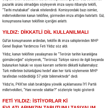
pazarlık ürünü olmadığını söyleyerek imza sayısı itibarıyla teklifi,
“Tarihi mutabakat” olarak nitelendirdi. Komisyondaki bazı isimler,
milletvekillerinin kanun teklifine, görmeden imza attığını hatırlattı. Gül,
konuşmasına kanun teklifinin içeriğini anlattı.
YILDIZ: DİKKATLİ DİL KULLANILMALI
Gül’ün konuşmasının ardından, teklifin ilk imza sahiplerinden MHP
Genel Başkan Yardımcısı Feti Yıldız söz aldı.
Yıldız, kanun teklifinin yasalaşması ile “Terörün tarihin karanlığına
gömüleceğini” söyleyerek, “Terörsüz Türkiye süreci ile ilgili beyanda
bulunurken hukuki ve siyasi kavram setlerini dikkatli kullanmalıyız.
Türk milletinin bütünlüğünü hedef alan her türlü söylemenin MHP
tarafından reddedildiği 57 yıldır bilinmektedir” dedi.
Yıldız’ın, PKK’nın silah bıraktığına yönelik açıklamasına İYİ Partili
milletvekilleri, “Hani nerede silahlar?” sözleriyle tepki gösterdi
FETİ YILDIZ: İSTİYORLAR Kİ
EVLATLARIMIZIN TABUTUNU TAŞIYALIM