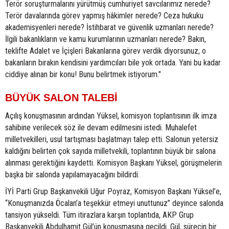
Terör soruşturmalarını yürütmüş cumhuriyet savcılarımız nerede?
Terör davalarında görev yapmış hâkimler nerede? Ceza hukuku
akademisyenleri nerede? İstihbarat ve güvenlik uzmanları nerede?
İlgili bakanlıkların ve kamu kurumlarının uzmanları nerede? Bakın,
teklifte Adalet ve İçişleri Bakanlarına görev verdik diyorsunuz, o
bakanların bırakın kendisini yardımcıları bile yok ortada. Yani bu kadar
ciddiye alınan bir konu! Bunu belirtmek istiyorum."
BÜYÜK SALON TALEBİ
Açılış konuşmasının ardından Yüksel, komisyon toplantısının ilk imza
sahibine verilecek söz ile devam edilmesini istedi. Muhalefet
milletvekilleri, usul tartışması başlatmayı talep etti. Salonun yetersiz
kaldığını belirten çok sayıda milletvekili, toplantının büyük bir salona
alınması gerektiğini kaydetti. Komisyon Başkanı Yüksel, görüşmelerin
başka bir salonda yapılamayacağını bildirdi.
İYİ Parti Grup Başkanvekili Uğur Poyraz, Komisyon Başkanı Yüksel’e,
“Konuşmanızda Öcalan’a teşekkür etmeyi unuttunuz” deyince salonda
tansiyon yükseldi. Tüm itirazlara karşın toplantıda, AKP Grup
Başkanvekili Abdulhamit Gül’ün konuşmasına geçildi. Gül, sürecin bir