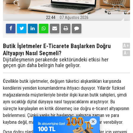
22:44
07 Ağustos 2026
Butik İşletmeler E-Ticarete Başlarken Doğru
A+
Altyapıyı Nasıl Seçmeli?
A-
Dijitalleşmenin perakende sektöründeki etkisi her
geçen gün daha belirgin hale geliyor.
Özellikle butik işletmeler, değişen tüketici alışkanlıkları karşısında
kendilerini yeniden konumlandırma ihtiyacı duyuyor. Yıllardır fiziksel
mağazalarında müşterileriyle birebir ilişki kuran butik sahipleri, şimdi
aynı sıcaklığı dijital dünyaya nasıl taşıyacaklarını araştırıyor. Bu
süreçte karşılaşılan en kritik dönemeç ise doğru e-ticaret altyapısının
belirlenmesi. Çünkü yanlış bir başlangıç, yalnızca zaman ve para
kaybına değil, markanın dijitaldeki geleceğine de zarar verebiliyor.
Oysa doğru planlanmış bir geçiş süreci, butik işletmeler için yepyeni