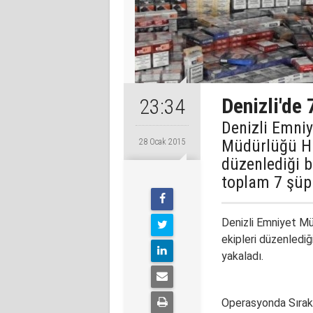
Denizli'de 
23:34
Denizli Emni
Müdürlüğü Hır
28 Ocak 2015
düzenlediği b
toplam 7 şüph
Denizli
Emniyet Mü
ekipleri düzenlediğ
yakaladı.
Operasyonda Sırak