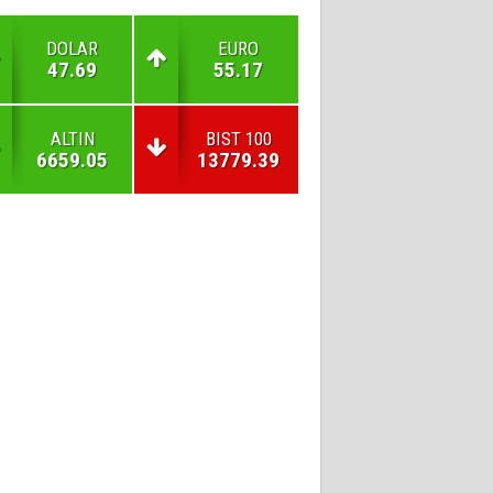
DOLAR
EURO
47.69
55.17
ALTIN
BIST 100
6659.05
13779.39