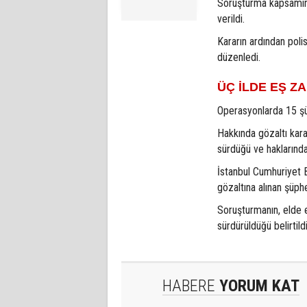
Soruşturma kapsamınd
verildi.
Kararın ardından poli
düzenledi.
ÜÇ İLDE EŞ 
Operasyonlarda 15 şüp
Hakkında gözaltı kara
sürdüğü ve haklarında 
İstanbul Cumhuriyet 
gözaltına alınan şüphe
Soruşturmanın, elde e
sürdürüldüğü belirtildi
HABERE
YORUM KAT