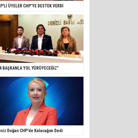
P'Lİ ÜYELER CHP’YE DESTEK VERDİ
4 BAŞKANLA YOL YÜRÜYECEĞİZ”
niz Doğan CHP'de Kalacağım Dedi