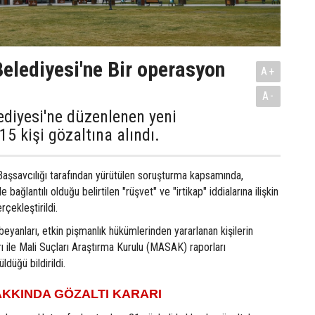
elediyesi'ne Bir operasyon
A+
A-
diyesi'ne düzenlenen yeni
5 kişi gözaltına alındı.
Başsavcılığı tarafından yürütülen soruşturma kapsamında,
 bağlantılı olduğu belirtilen "rüşvet" ve "irtikap" iddialarına ilişkin
çekleştirildi.
beyanları, etkin pişmanlık hükümlerinden yararlanan kişilerin
rı ile Mali Suçları Araştırma Kurulu (MASAK) raporları
düğü bildirildi.
AKKINDA GÖZALTI KARARI