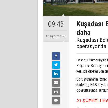
Kuşadası B
09:43
daha
07 Ağustos 2026
Kuşadası Bele
operasyonda 1
İstanbul Cumhuriyet 
Kuşadası Belediyesi ile
yeni bir operasyon ger
Soruşturmanın, tanık 
ifadeleri, HTS kayıtla
doğrultusunda sürdürül
21 ŞÜPHELİ H