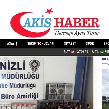
ASAYİŞ
SEÇİM SONUÇLARI
SİYASET
SPOR
EK
Bu haliyle kanunlaşırsa kaos yaşanır
BIST
13779.39
ALTIN
66
Bu K