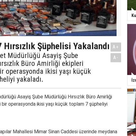
Ku
7 Hırsızlık Şüphelisi Yakalandı
A+
yet Müdürlüğü Asayiş Şube
A-
sızlık Büro Amirliği ekipleri
ir operasyonda ikisi yaşı küçük
eliyi yakaladı.
İz
dürlüğü
Asayiş Şube Müdürlüğü
Hırsızlık
Büro Amirliği
i bir operasyonda ikisi yaşı küçük toplam 7 şüpheliyi
apılar Mahallesi Mimar Sinan Caddesi üzerinde meydana