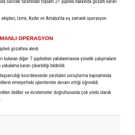
a savcılık tarafından toplam 21 şüpheli hakkında gözaltı kararı
s ekipleri, İzmir, Aydın ve Antalya'da eş zamanlı operasyon
ZAMANLI OPERASYON
heli gözaltına alındı.
rı bulunan diğer 7 şüphelinin yakalanmasına yönelik çalışmaların
yakalama kararı çıkarıldığı bildirildi.
Başsavcılığı koordinesinde yürütülen soruşturma kapsamında
lilerin emniyetteki işlemlerinin devam ettiği öğrenildi.
dilen deliller ve incelemeler doğrultusunda çok yönlü olarak
.