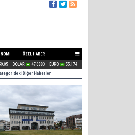
ONOMİ
ÖZEL HABER
59.05
DOLAR
47.6883
EURO
55.174
Uğur Poyraz ''Suç İşliyorsunuz''
ategorideki Diğer Haberler