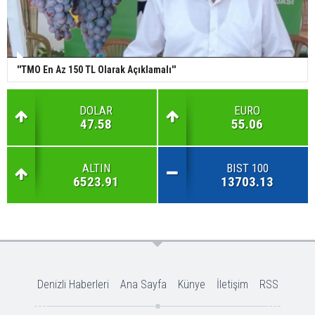
''TMO En Az 150 TL Olarak Açıklamalı''
DOLAR
EURO
47.58
55.06
ALTIN
BIST 100
6523.91
13703.13
Denizli Haberleri
Ana Sayfa
Künye
İletişim
RSS