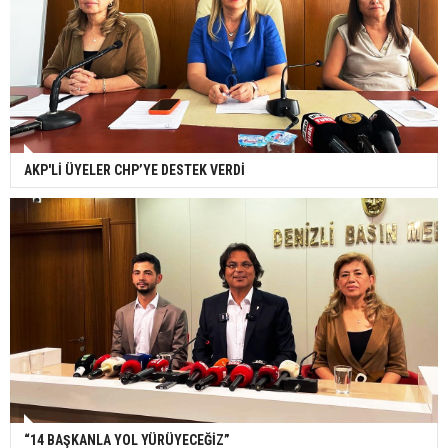
AKP'Lİ ÜYELER CHP’YE DESTEK VERDİ
“14 BAŞKANLA YOL YÜRÜYECEĞİZ”