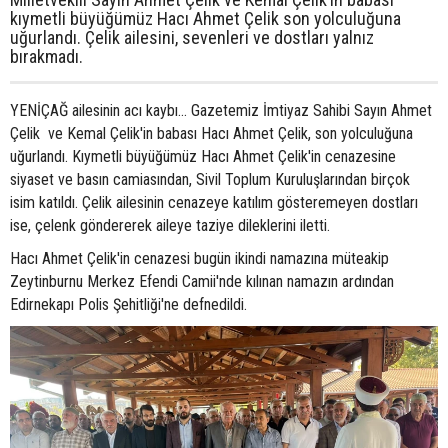
kıymetli büyüğümüz Hacı Ahmet Çelik son yolculuğuna
uğurlandı. Çelik ailesini, sevenleri ve dostları yalnız
bırakmadı.
YENİÇAĞ ailesinin acı kaybı... Gazetemiz İmtiyaz Sahibi Sayın Ahmet
Çelik ve Kemal Çelik'in babası Hacı Ahmet Çelik, son yolculuğuna
uğurlandı. Kıymetli büyüğümüz Hacı Ahmet Çelik'in cenazesine
siyaset ve basın camiasından, Sivil Toplum Kuruluşlarından birçok
isim katıldı. Çelik ailesinin cenazeye katılım gösteremeyen dostları
ise, çelenk göndererek aileye taziye dileklerini iletti.
Hacı Ahmet Çelik'in cenazesi bugün ikindi namazına müteakip
Zeytinburnu Merkez Efendi Camii'nde kılınan namazın ardından
Edirnekapı Polis Şehitliği'ne defnedildi.