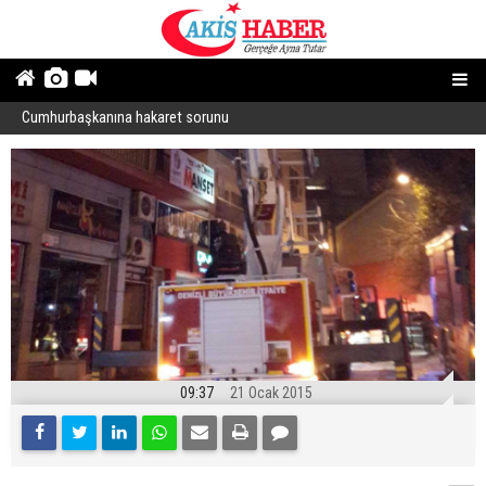
Cumhurbaşkanına hakaret sorunu
“
09:37
21 Ocak 2015