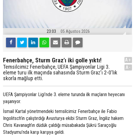
23:03
05 Ağustos 2026
Fenerbahçe, Sturm Graz'ı iki golle yıktı!
A+
Temsilcimiz Fenerbahçe, UEFA Şampiyonlar Ligi 3.
A-
eleme turu ilk maçında sahasında Sturm Graz'ı 2-0'lık
skorla mağlup etti.
UEFA Şampiyonlar Ligi’nde 3. eleme turunda ilk maçların heyecanı
yaşanıyor.
İsmail Kartal yönetmendeki temsilcimiz Fenerbahçe ile Fabio
Ingolitsch’in çalıştırdığı Avusturya ekibi Sturm Graz, İngiliz hakem
Chris Kavanagh’ın düdük çaldığı müsabakada Şükrü Saraçoğlu
Stadyumu’nda karşı karşıya geldi.