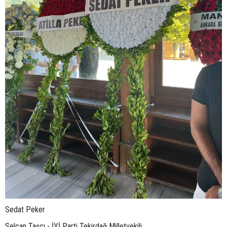
Sedat Peker
Selcan Taşçı - İYİ Parti Tekirdağ Milletvekili