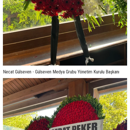
Necat Gülseven - Gülseven Medya Grubu Yönetim Kurulu Başkanı