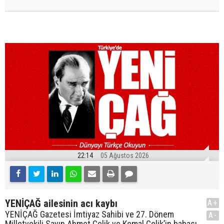
22:14
05 Ağustos 2026
YENİÇAĞ ailesinin acı kaybı
A+
YENİÇAĞ Gazetesi İmtiyaz Sahibi ve 27. Dönem
A-
Milletvekili Sayın Ahmet Çelik ve Kemal Çelik’in babası