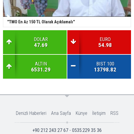
''TMO En Az 150 TL Olarak Açıklamalı''
DOLAR
EURO
47.69
54.98
ALTIN
BIST 100
6531.29
13798.82
Denizli Haberleri
Ana Sayfa
Künye
İletişim
RSS
+90 212 243 27 67 - 0535.229 35 36