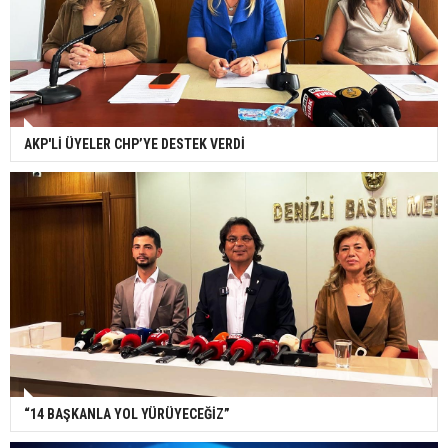
AKP'Lİ ÜYELER CHP’YE DESTEK VERDİ
“14 BAŞKANLA YOL YÜRÜYECEĞİZ”