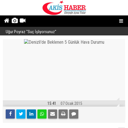
Uğur Poyraz ''Suç İşliyorsunuz''
P
15:41
07 Ocak 2015