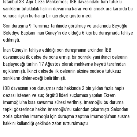
İstanbul 33. Ağır Ceza Mahkemesi, İBB davasındaki tüm tutuklu
sanıkların tutukluluk halinin devamına karar verdi ancak ara kararda bu
sonuca ilişkin herhangi bir gerekçe göstermedi.
Son duruşma 9 Temmuz tarihinde görülmüş ve aralarında Beyoğlu
Belediye Başkanı İnan Güney'in de olduğu 6 kişi bu duruşmada tahliye
edilmişti.
İnan Güney'in tahliye edildiği son duruşmanın ardından İBB
davasındaki ilk celse de sona ermiş, bir sonraki yani ikinci celsenin
başlayacağı tarihin 17 Ağustos olarak mahkeme heyeti tarafından
açıklanmıştı. İkinci celsede ilk celsenin aksine sadece tutuksuz
sanıkların dinleneceği belirtilmişti.
İBB davasının son duruşmasında hakkında 2 bin yıldan fazla hapis
cezası istenen ve suç örgütü lideri suçlaması yapılan Ekrem
İmamoğlu'na kısa savunma süresi verilmiş, İmamoğlu bu duruma
tepki gösterince hakim İmamoğlu'nu salondan çıkarmıştı. Salondan
zorla çıkarılan İmamoğlu için duruşma zaptına İmamoğlu'nun susma
hakkını kullandığı şeklinde zabıt tutturulmuştu.