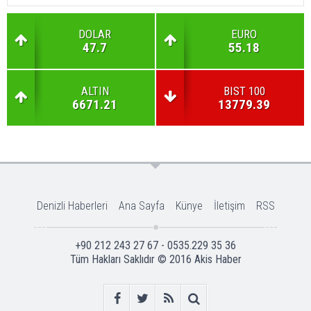
DOLAR
EURO
47.7
55.18
ALTIN
BIST 100
6671.21
13779.39
Denizli Haberleri
Ana Sayfa
Künye
İletişim
RSS
+90 212 243 27 67 - 0535.229 35 36
Tüm Hakları Saklıdır © 2016
Akis Haber