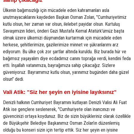
sahip çıkacağız"
Ülkenin bağımsızlığı için mücadele eden kahramanları asla
unutmayacaklarını kaydeden Başkan Osman Zolan, "Cumhuriyetimiz
kutlu olsun, her zaman var olsun, ilelebet payidar olsun. Kurtuluş
Savaşımızın lideri, önderi Gazi Mustafa Kemal Atatürk'ümüz başta
olmak üzere ülkemizi düşmandan kurtarmak için mücadele eden
herkese, şehitlerimize, gazilerimize minnet ve şükranlarımı arz
ediyorum. Bu ülke çok zor şartlar altında kuruldu. Biz burada hür ve
bağımsız yaşayalım diye ecdadımız canını toprağa verdi, kendini feda
etti. İnşallah vatanımıza, bayrağımıza sahip çıkacağız. Sizlere
güveniyoruz. Bayramımız kutlu olsun, yarınımız bugünden daha güzel
olsun" dedi.
Vali Atik: "Siz her şeyin en iyisine layıksınız"
Denizli halkının Cumhuriyet Bayramını kutlayan Denizli Valisi Ali Fuat
Atik ise gençlere seslenerek, "Cumhuriyete olan inancınızı ve
güvencinizi ortaya koydunuz. Biz de sizin büyükleriniz olarak özellikle
de Büyükşehir Belediye Başkanımız Osman Zolan’ın düzenlemiş
olduğu bu konseri sizin için tertip ettik. Siz her şeyin en iyisine