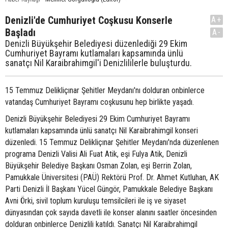
Denizli'de Cumhuriyet Coşkusu Konserle
A+
Başladı
A-
Denizli Büyükşehir Belediyesi düzenlediği 29 Ekim
Cumhuriyet Bayramı kutlamaları kapsamında ünlü
sanatçı Nil Karaibrahimgil'i Denizlililerle buluşturdu.
15 Temmuz Delikliçınar Şehitler Meydanı'nı dolduran onbinlerce
vatandaş Cumhuriyet Bayramı coşkusunu hep birlikte yaşadı.
Denizli Büyükşehir Belediyesi 29 Ekim Cumhuriyet Bayramı
kutlamaları kapsamında ünlü sanatçı Nil Karaibrahimgil konseri
düzenledi. 15 Temmuz Delikliçınar Şehitler Meydanı'nda düzenlenen
programa Denizli Valisi Ali Fuat Atik, eşi Fulya Atik, Denizli
Büyükşehir Belediye Başkanı Osman Zolan, eşi Berrin Zolan,
Pamukkale Üniversitesi (PAÜ) Rektörü Prof. Dr. Ahmet Kutluhan, AK
Parti Denizli İl Başkanı Yücel Güngör, Pamukkale Belediye Başkanı
Avni Örki, sivil toplum kuruluşu temsilcileri ile iş ve siyaset
dünyasından çok sayıda davetli ile konser alanını saatler öncesinden
dolduran onbinlerce Denizlili katıldı. Sanatçı Nil Karaibrahimgil