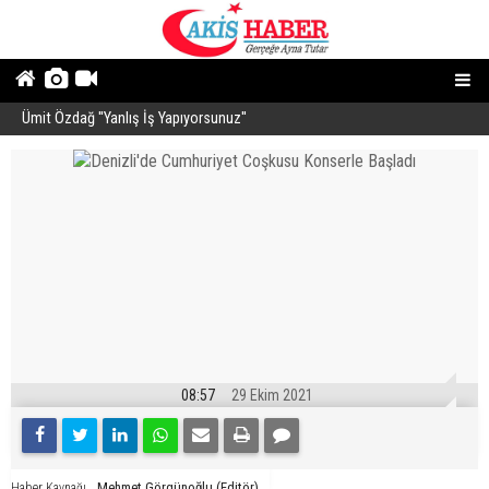
Ümit Özdağ ''Yanlış İş Yapıyorsunuz''
B
08:57
29 Ekim 2021
Mehmet Görgünoğlu (Editör)
Haber Kaynağı