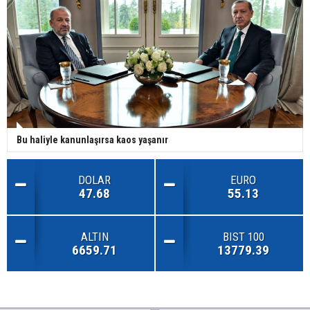
Bu haliyle kanunlaşırsa kaos yaşanır
DOLAR
EURO
47.68
55.13
ALTIN
BIST 100
6659.71
13779.39