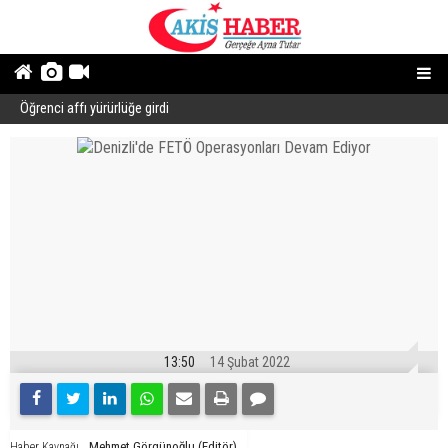
Öğrenci affı yürürlüğe girdi
B
13:50
14 Şubat 2022
Mehmet Görgünoğlu (Editör)
Haber Kaynağı