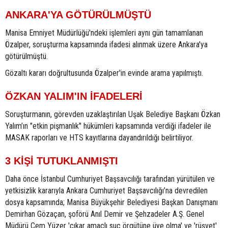
ANKARA'YA GÖTÜRÜLMÜŞTÜ
Manisa Emniyet Müdürlüğü'ndeki işlemleri aynı gün tamamlanan
Özalper, soruşturma kapsamında ifadesi alınmak üzere Ankara'ya
götürülmüştü.
Gözaltı kararı doğrultusunda Özalper'in evinde arama yapılmıştı.
ÖZKAN YALIM'IN İFADELERİ
Soruşturmanın, görevden uzaklaştırılan Uşak Belediye Başkanı Özkan
Yalım’ın "etkin pişmanlık" hükümleri kapsamında verdiği ifadeler ile
MASAK raporları ve HTS kayıtlarına dayandırıldığı belirtiliyor.
3 KİŞİ TUTUKLANMIŞTI
Daha önce İstanbul Cumhuriyet Başsavcılığı tarafından yürütülen ve
yetkisizlik kararıyla Ankara Cumhuriyet Başsavcılığı’na devredilen
dosya kapsamında; Manisa Büyükşehir Belediyesi Başkan Danışmanı
Demirhan Gözaçan, şoförü Anıl Demir ve Şehzadeler A.Ş. Genel
Müdürü Cem Yüzer 'çıkar amaçlı suç örgütüne üye olma' ve 'rüşvet'