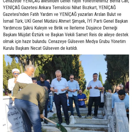
Cenazede YENİÇAĞ ailesinden Genel Yayın Yönetmenimiz Berna Can,
YENİÇAĞ Gazetesi Ankara Temsilcisi Nihat Bozkurt, YENİÇAĞ
Gazetesi'nden Fatih Yardım ve YENİÇAĞ yazarları Arslan Bulut ve
İsmail Türk; UKİ Genel Müdürü Ahmet Şimşek, İYİ Parti Genel Başkan
Yardımcısı Şükrü Kuleyin ve Birlik ve İlerleme Düşünce Derneği
Başkanı Müjdat Öztürk ve Başkan Vekili Samet Reis de aileye destek
olmak için hazır bulundu. Cenazeye Gülseven Medya Grubu Yönetim
Kurulu Başkanı Necat Gülseven de katıldı.