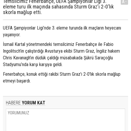
Temsilcimiz Fenerbahçe, UEFA Şampiyonlar Ligi 3.
A-
eleme turu ilk maçında sahasında Sturm Graz'ı 2-0'lık
skorla mağlup etti.
UEFA Şampiyonlar Ligi’nde 3. eleme turunda ilk maçların heyecanı
yaşanıyor.
İsmail Kartal yönetmendeki temsilcimiz Fenerbahçe ile Fabio
Ingolitsch’in çalıştırdığı Avusturya ekibi Sturm Graz, İngiliz hakem
Chris Kavanagh’ın düdük çaldığı müsabakada Şükrü Saraçoğlu
Stadyumu’nda karşı karşıya geldi.
Fenerbahçe, konuk ettiği rakibi Sturm Graz'ı 2-0'lık skorla mağlup
etmeyi başardı.
HABERE
YORUM KAT