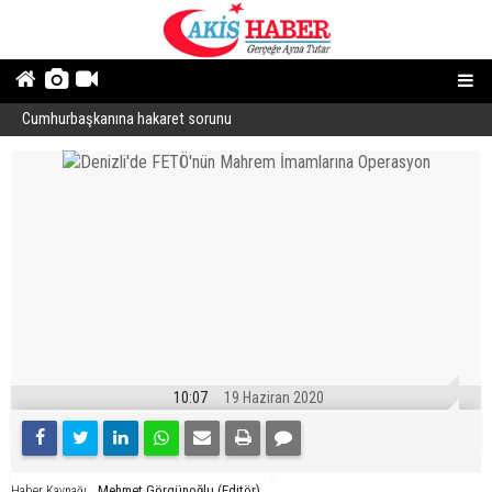
Cumhurbaşkanına hakaret sorunu
“
10:07
19 Haziran 2020
Mehmet Görgünoğlu (Editör)
Haber Kaynağı