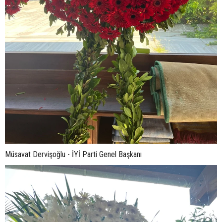
Müsavat Dervişoğlu - İYİ Parti Genel Başkanı