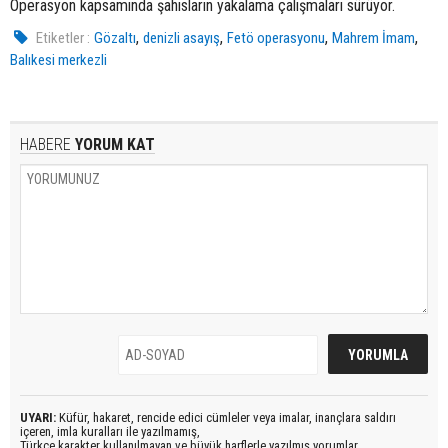
Operasyon kapsamında şahısların yakalama çalışmaları sürüyor.
,
,
,
,
Etiketler :
Gözaltı
denizli asayış
Fetö operasyonu
Mahrem İmam
Balıkesi merkezli
HABERE
YORUM KAT
UYARI:
Küfür, hakaret, rencide edici cümleler veya imalar, inançlara saldırı
içeren, imla kuralları ile yazılmamış,
Türkçe karakter kullanılmayan ve büyük harflerle yazılmış yorumlar