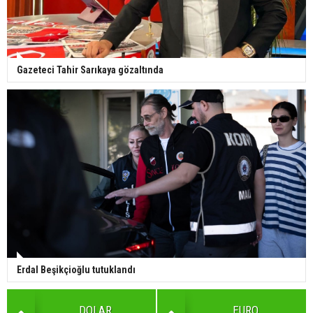
Gazeteci Tahir Sarıkaya gözaltında
Erdal Beşikçioğlu tutuklandı
DOLAR
EURO