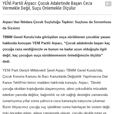
YENİ Partili Arpacı: Çocuk Adaletinde Başarı Ceza
A-
Vermekle Değil, Suçu Önlemekle Ölçülür
Arpacı’dan İktidara Çocuk Suçluluğu Tepkisi: Suçlusu da Sorumlusu
da Sizsiniz
TBMM Genel Kurulu'nda görüşülen suça sürüklenen çocuklar yasası
hakkında konuşan YENİ Partili Arpacı, “Çocuk adaletinde başarı kaç
çocuğa ceza verdiğimizle ve bunun ne kadar uzun olduğuyla ilgili
değil, kaç çocuğun suça sürüklenmesini önlediğimizle ölçülür”
dedi.
YENİ Parti Denizli Milletvekili Şeref Arpacı TBMM Genel Kurulu'nda,
Çocuk Koruma Kanunu ile Bazı Kanunlarda Değişiklik Yapılmasına Dair
Kanun Teklifi'nin birinci maddesi hakkında konuştu. Arpacı, “Devlet
çocuğa okuldan koptuğunda ulaşamıyorsa, ailesi yoksullukla mücadele
ederken yanında değilse, bağımlılık ve ruh sağlığı desteğini zamanında
sunamıyorsa yıllar sonra yalnızca ceza kanunuyla karşısına çıkamaz.
Bizim ihtiyacımız çocuğu suç işledikten sonra hatırlayan bir sistem değil,
riski önceden gören, aileye zamanında ulaşan, çocuğu okulda tutan ve