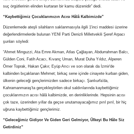
suç örgütlerinin elinden kurtaran bir kamu düzenidir” dedi.
“Kaybettiğimiz Çocuklarımızın Acısı Hâlâ Kalbimizde”
Düzenlemede ateşli silahların saklanmasıyla ilgili 1'inci maddesi üzerine
değerlendirmelerde bulunan YENİ Parti Denizli Milletvekili Şeref Arpacı
şunları söyledi:
“Ahmet Minguzzi, Ata Emre Akman, Atlas Çağlayan, Abdurrahman Balcı,
Gülden Coni, Fatih Acacı, Kıvanç Uman, Murat Duha Yıldız, Alperen
Ömer Toprak, Hakan Çakır, Eyüp Arıcı ve son olarak da İzmir'de
kalbinden bıçaklanan Mehmet; birkaç sene içinde cinayete kurban giden,
ülkenin geleceği gençlerimizden sadece birkaçı. Şanlıurfa'da,
Kahramanmaraş'ta gerçekleştirilen okul saldırılarında kaybettiğimiz
çocuklarımızın acısı hâlâ kalbimizde, en derinliklerinde. Hepsinin acısı
çok taze, üzerinden yıllar da geçse unutamayacağımız pırıl pırıl, bir hiç
uğruna kaybettiğimiz gençlerimiz.
“Geleceğimiz Gidiyor Ve Giden Geri Gelmiyor, Ülkeyi Bu Hâle Siz
Getirdiniz”