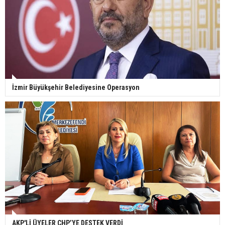
İzmir Büyükşehir Belediyesine Operasyon
AKP'Lİ ÜYELER CHP’YE DESTEK VERDİ