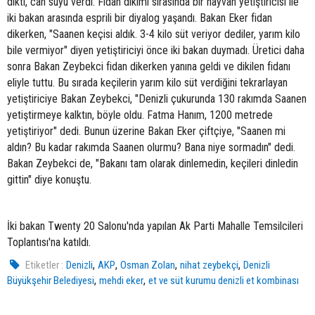
dikti, can suyu verdi. Fidan dikimi sırasında bir hayvan yetiştiricisi ile
iki bakan arasında esprili bir diyalog yaşandı. Bakan Eker fidan
dikerken, "Saanen keçisi aldık. 3-4 kilo süt veriyor dediler, yarım kilo
bile vermiyor" diyen yetiştiriciyi önce iki bakan duymadı. Üretici daha
sonra Bakan Zeybekci fidan dikerken yanına geldi ve dikilen fidanı
eliyle tuttu. Bu sırada keçilerin yarım kilo süt verdiğini tekrarlayan
yetiştiriciye Bakan Zeybekci, "Denizli çukurunda 130 rakımda Saanen
yetiştirmeye kalktın, böyle oldu. Fatma Hanım, 1200 metrede
yetiştiriyor" dedi. Bunun üzerine Bakan Eker çiftçiye, "Saanen mi
aldın? Bu kadar rakımda Saanen olurmu? Bana niye sormadın" dedi.
Bakan Zeybekci de, "Bakanı tam olarak dinlemedin, keçileri dinledin
gittin" diye konuştu.
İki bakan Twenty 20 Salonu'nda yapılan Ak Parti Mahalle Temsilcileri
Toplantısı'na katıldı.
,
,
,
,
Etiketler :
Denizli
AKP
Osman Zolan
nihat zeybekçi
Denizli
,
,
Büyükşehir Belediyesi
mehdi eker
et ve süt kurumu denizli et kombinası