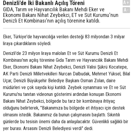
Denizli'de İki Bakanlı Açılış Töreni
A+
GIDA, Tarım ve Hayvancılık Bakanı Mehdi Eker ve
A-
Ekonomi Bakanı Nihat Zeybekci, ET ve Süt Kurumu'nun
Denizli Et Kombinası'nın açılış törenine katıldı.
Eker, Türkiye'de hayvancılığa verilen desteği 83 milyondan 3 milyar
liraya çıkardıklarını söyledi.
Denizli'de 23 milyon liraya malolan Et ve Süt Kurumu Denizli Et
Kombinası'nın açılış törenine Gıda Tarım ve Hayvancılık Bakanı Mehdi
Eker, Ekonomi Bakanı Nihat Zeybekci, Denizli Valisi Şükrü Kocatepe,
AK Parti Denizli Milletvekilleri Nurcan Dalbudak, Mehmet Yüksel, Bilal
Uçar, Denizli Büyükşehir Belediye Başkanı Osman Zolan, daire
müdürleri ve çok sayıda kişi katıldı. Zeybek oynanması ve Et ve Süt
Kurumu'nu tanıtan videonun gösterimi ardından konuşan Ekonomi
Bakanı Nihat Zeybekci, bölgede bu tarz bir kombinaya ihtiyaç
olduğunu belirterek, "Bakanımıza bu bölgede et ihtiyacı için destek
olmasını istedik. Bakanımız da bunun çalışmasını başlattı. Sıkıntılı
günlerde bu tesisin önemi daha da anlaşılacaktır. Güvenlikli sağlıklı bir
yer burası. Arsasını Denizli Belediyesi verdi" dedi.