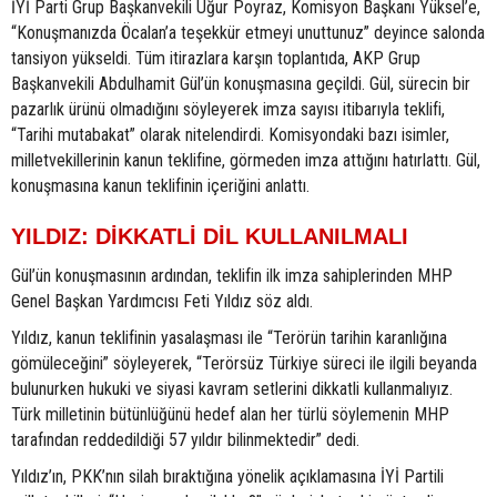
İYİ Parti Grup Başkanvekili Uğur Poyraz, Komisyon Başkanı Yüksel’e,
“Konuşmanızda Öcalan’a teşekkür etmeyi unuttunuz” deyince salonda
tansiyon yükseldi. Tüm itirazlara karşın toplantıda, AKP Grup
Başkanvekili Abdulhamit Gül’ün konuşmasına geçildi. Gül, sürecin bir
pazarlık ürünü olmadığını söyleyerek imza sayısı itibarıyla teklifi,
“Tarihi mutabakat” olarak nitelendirdi. Komisyondaki bazı isimler,
milletvekillerinin kanun teklifine, görmeden imza attığını hatırlattı. Gül,
konuşmasına kanun teklifinin içeriğini anlattı.
YILDIZ: DİKKATLİ DİL KULLANILMALI
Gül’ün konuşmasının ardından, teklifin ilk imza sahiplerinden MHP
Genel Başkan Yardımcısı Feti Yıldız söz aldı.
Yıldız, kanun teklifinin yasalaşması ile “Terörün tarihin karanlığına
gömüleceğini” söyleyerek, “Terörsüz Türkiye süreci ile ilgili beyanda
bulunurken hukuki ve siyasi kavram setlerini dikkatli kullanmalıyız.
Türk milletinin bütünlüğünü hedef alan her türlü söylemenin MHP
tarafından reddedildiği 57 yıldır bilinmektedir” dedi.
Yıldız’ın, PKK’nın silah bıraktığına yönelik açıklamasına İYİ Partili