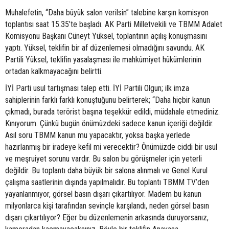
Muhalefetin, “Daha büyük salon verilsin” talebine karşın komisyon
toplantısı saat 15.35’te başladı. AK Parti Milletvekili ve TBMM Adalet
Komisyonu Başkanı Cüneyt Yüksel, toplantının açılış konuşmasını
yaptı. Yüksel, teklifin bir af düzenlemesi olmadığını savundu. AK
Partili Yüksel, teklifin yasalaşması ile mahkûmiyet hükümlerinin
ortadan kalkmayacağını belirtti.
İYİ Parti usul tartışması talep etti. İYİ Partili Olgun; ilk imza
sahiplerinin farklı farklı konuştuğunu belirterek; “Daha hiçbir kanun
çıkmadı, burada terörist başına teşekkür edildi, müdahale etmediniz.
Kınıyorum. Çünkü bugün önümüzdeki sadece kanun içeriği değildir.
Asıl soru TBMM kanun mu yapacaktır, yoksa başka yerlede
hazırlanmış bir iradeye kefil mi verecektir? Önümüzde ciddi bir usul
ve meşruiyet sorunu vardır. Bu salon bu görüşmeler için yeterli
değildir. Bu toplantı daha büyük bir salona alınmalı ve Genel Kurul
çalışma saatlerinin dışında yapılmalıdır. Bu toplantı TBMM TV’den
yayanlanmıyor, görsel basın dışarı çıkartılıyor. Madem bu kanun
milyonlarca kişi tarafından sevinçle karşılandı, neden görsel basın
dışarı çıkartılıyor? Eğer bu düzenlemenin arkasında duruyorsanız,