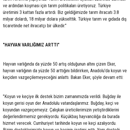
ve ardından koşması için tarım politikaları üretiyoruz. Türkiye
üretimini 3 kattan fazla artırdı. Biz geldiğimizde tarım ihracatı 3.8
milyar dolardı, 18 milyar dolara yükselttik. Türkiye tarım ve gıdada dış
ticaretinde net ihracatçı bir ülkedir."
"HAYVAN VARLIĞIMIZ ARTTI"
Hayvan varlığında da yüzde 50 artış olduğunun altını çizen Eker,
hayvan varlığının da yüzde 50 arttığını bildirirken, Anadolu'da koyun ve
keçiden vazgeçilemeyeceğini anlattı. Bakan Eker, şöyle devam etti:
"Koyun ve keçiye ilk destek bizim zamanımızda verildi. Buğday ile
koyun gerisi oyun der Anadolulu vatandaşlarımız. Buğday, keçi ve
koyundan vazgeçemeyiz. Çalışkan üreticilerimizin yetiştirdiklerini
değerlendirmemiz gerekiyordu. Küçükbaş hayvancılığa da burada
hizmet verecek. Cumhuriyet tarihinde koyun ve keçi azalıyordu.
Bizim desteklerimizle koyun ve keçinin üretimi arttı. Yem desteği