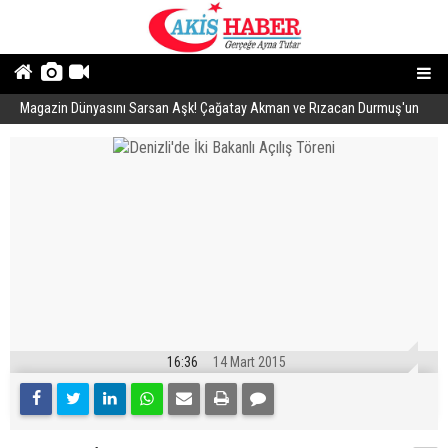
Magazin Dünyasını Sarsan Aşk! Çağatay Akman ve Rızacan Durmuş'un
E
Gizli İlişkisi Ortaya Çıktı
16:36
14 Mart 2015