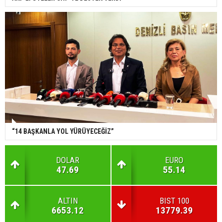
“14 BAŞKANLA YOL YÜRÜYECEĞİZ”
DOLAR
EURO
47.69
55.14
ALTIN
BIST 100
6653.12
13779.39