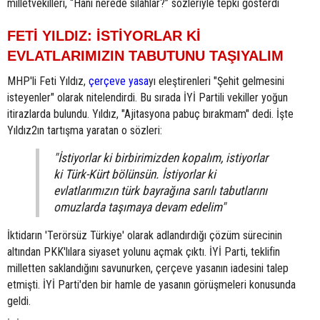
milletvekilleri, “Hani nerede silahlar?” sözleriyle tepki gösterdi
FETİ YILDIZ: İSTİYORLAR Kİ
EVLATLARIMIZIN TABUTUNU TAŞIYALIM
MHP'li Feti Yıldız,
çerçeve yasa
yı eleştirenleri "Şehit gelmesini
isteyenler" olarak nitelendirdi. Bu sırada İYİ Partili vekiller yoğun
itirazlarda bulundu. Yıldız, "Ajitasyona pabuç bırakmam" dedi. İşte
Yıldız2ın tartışma yaratan o sözleri:
"İstiyorlar ki birbirimizden kopalım, istiyorlar
ki Türk-Kürt bölünsün. İstiyorlar ki
evlatlarımızın türk bayrağına sarılı tabutlarını
omuzlarda taşımaya devam edelim"
İktidarın 'Terörsüz Türkiye' olarak adlandırdığı çözüm sürecinin
altından PKK'lılara siyaset yolunu açmak çıktı. İYİ Parti, teklifin
milletten saklandığını savunurken, çerçeve yasanın iadesini talep
etmişti. İYİ Parti'den bir hamle de yasanın görüşmeleri konusunda
geldi.