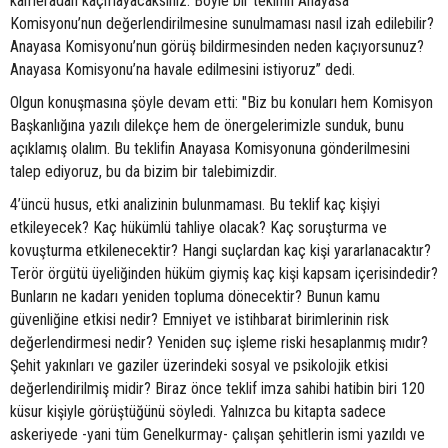
kameradan kaçmayacaksınız. Böyle bir teklifin Anayasa
Komisyonu’nun değerlendirilmesine sunulmaması nasıl izah edilebilir?
Anayasa Komisyonu’nun görüş bildirmesinden neden kaçıyorsunuz?
Anayasa Komisyonu’na havale edilmesini istiyoruz” dedi.
Olgun konuşmasına şöyle devam etti: "Biz bu konuları hem Komisyon
Başkanlığına yazılı dilekçe hem de önergelerimizle sunduk, bunu
açıklamış olalım. Bu teklifin Anayasa Komisyonuna gönderilmesini
talep ediyoruz, bu da bizim bir talebimizdir.
4’üncü husus, etki analizinin bulunmaması. Bu teklif kaç kişiyi
etkileyecek? Kaç hükümlü tahliye olacak? Kaç soruşturma ve
kovuşturma etkilenecektir? Hangi suçlardan kaç kişi yararlanacaktır?
Terör örgütü üyeliğinden hüküm giymiş kaç kişi kapsam içerisindedir?
Bunların ne kadarı yeniden topluma dönecektir? Bunun kamu
güvenliğine etkisi nedir? Emniyet ve istihbarat birimlerinin risk
değerlendirmesi nedir? Yeniden suç işleme riski hesaplanmış mıdır?
Şehit yakınları ve gaziler üzerindeki sosyal ve psikolojik etkisi
değerlendirilmiş midir? Biraz önce teklif imza sahibi hatibin biri 120
küsur kişiyle görüştüğünü söyledi. Yalnızca bu kitapta sadece
askeriyede -yani tüm Genelkurmay- çalışan şehitlerin ismi yazıldı ve