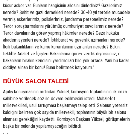
küsur asker var. Bunların hangisinin ailesini dinlediniz? Gazilerimiz
nerede? Şehit ve gazi dernekleri nerede? 30-40 yıl terörle mücadele
vermiş askerlerimiz, polislerimiz, jandarma personelimiz nerede?
Terör soruşturmalarını yürütmüş cumhuriyet savcılarımız nerede?
Terör davalarında görev yapmış hâkimler nerede? Ceza hukuku
akademisyenleri nerede? İstihbarat ve güvenlik uzmanları nerede?
İlgili bakanlıkların ve kamu kurumlarının uzmanları nerede? Bakın,
teklifte Adalet ve İçişleri Bakanlarına görev verdik diyorsunuz, o
bakanların bırakın kendisini yardımcıları bile yok ortada. Yani bu kadar
ciddiye alınan bir konu! Bunu belirtmek istiyorum."
BÜYÜK SALON TALEBİ
Açılış konuşmasının ardından Yüksel, komisyon toplantısının ilk imza
sahibine verilecek söz ile devam edilmesini istedi. Muhalefet
milletvekilleri, usul tartışması başlatmayı talep etti. Salonun yetersiz
kaldığını belirten çok sayıda milletvekili, toplantının büyük bir salona
alınması gerektiğini kaydetti. Komisyon Başkanı Yüksel, görüşmelerin
başka bir salonda yapılamayacağını bildirdi.