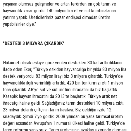
yaşanan olumsuz gelişmeler ve artan terörden en çok tarım ve
hayvancılık zarar gördü. 140 milyon lira et ve süt kombinalarına
yatırım yaptık. Üreticilerimiz pazar endişesi olmadan üretim
yapabilsinler diye."
"DESTEĞİ 3 MİLYARA ÇIKARDIK"
Hükümet olarak eskiye göre verilen destekleri 30 kat arttırdıklarını
ifade eden Eker, "Türkiye eskiden hayvancılığa bir yılda 83 milyon lira
destek veriyordu. 83 milyon lirayı biz 3 milyara çıkardık. Türkiye'de
hayvancılıkla ilgili verimliliği artırdık. 420 bin ton kırmızı eti 1 milyon
tona çıkardık. AB'ye süt ve süt üretimi ihracatını da biz başlattık.
Kasaplık hayvan ihracatını da 2013'te başlattık. Türkiye artık net
ihracatçı haline geldi. Sağladığımız tarım destekleri 10 milyara çıktı.
23 milyar dolardı çiftçinin tarım hasılası. Biz geldiğimizde 12.
sıradaydık. Şimdi 7'ye geldik. 2008 yılından bu yana tarımsal üretim
değeri açısından Avrupa'nın 1 numaralı ülkesi haline geldi. Türkiye'de
tarım reformu yapıyoruz. Tarım üreticisinin ayakları üzerinde durması