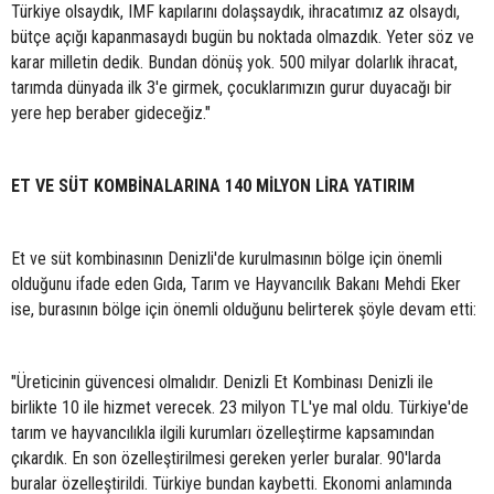
Türkiye olsaydık, IMF kapılarını dolaşsaydık, ihracatımız az olsaydı,
bütçe açığı kapanmasaydı bugün bu noktada olmazdık. Yeter söz ve
karar milletin dedik. Bundan dönüş yok. 500 milyar dolarlık ihracat,
tarımda dünyada ilk 3'e girmek, çocuklarımızın gurur duyacağı bir
yere hep beraber gideceğiz."
ET VE SÜT KOMBİNALARINA 140 MİLYON LİRA YATIRIM
Et ve süt kombinasının Denizli'de kurulmasının bölge için önemli
olduğunu ifade eden Gıda, Tarım ve Hayvancılık Bakanı Mehdi Eker
ise, burasının bölge için önemli olduğunu belirterek şöyle devam etti:
"Üreticinin güvencesi olmalıdır. Denizli Et Kombinası Denizli ile
birlikte 10 ile hizmet verecek. 23 milyon TL'ye mal oldu. Türkiye'de
tarım ve hayvancılıkla ilgili kurumları özelleştirme kapsamından
çıkardık. En son özelleştirilmesi gereken yerler buralar. 90'larda
buralar özelleştirildi. Türkiye bundan kaybetti. Ekonomi anlamında