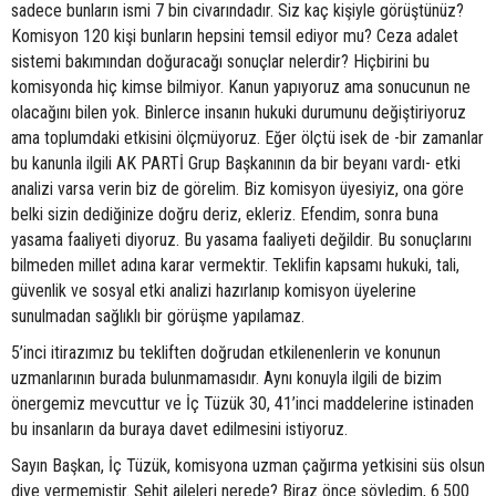
sadece bunların ismi 7 bin civarındadır. Siz kaç kişiyle görüştünüz?
Komisyon 120 kişi bunların hepsini temsil ediyor mu? Ceza adalet
sistemi bakımından doğuracağı sonuçlar nelerdir? Hiçbirini bu
komisyonda hiç kimse bilmiyor. Kanun yapıyoruz ama sonucunun ne
olacağını bilen yok. Binlerce insanın hukuki durumunu değiştiriyoruz
ama toplumdaki etkisini ölçmüyoruz. Eğer ölçtü isek de -bir zamanlar
bu kanunla ilgili AK PARTİ Grup Başkanının da bir beyanı vardı- etki
analizi varsa verin biz de görelim. Biz komisyon üyesiyiz, ona göre
belki sizin dediğinize doğru deriz, ekleriz. Efendim, sonra buna
yasama faaliyeti diyoruz. Bu yasama faaliyeti değildir. Bu sonuçlarını
bilmeden millet adına karar vermektir. Teklifin kapsamı hukuki, tali,
güvenlik ve sosyal etki analizi hazırlanıp komisyon üyelerine
sunulmadan sağlıklı bir görüşme yapılamaz.
5’inci itirazımız bu tekliften doğrudan etkilenenlerin ve konunun
uzmanlarının burada bulunmamasıdır. Aynı konuyla ilgili de bizim
önergemiz mevcuttur ve İç Tüzük 30, 41’inci maddelerine istinaden
bu insanların da buraya davet edilmesini istiyoruz.
Sayın Başkan, İç Tüzük, komisyona uzman çağırma yetkisini süs olsun
diye vermemiştir. Şehit aileleri nerede? Biraz önce söyledim, 6.500