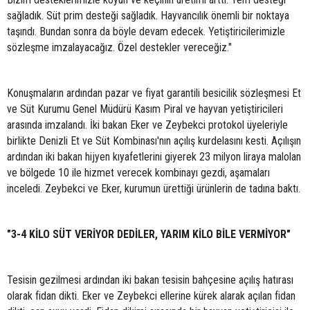
sağladık. Süt prim desteği sağladık. Hayvancılık önemli bir noktaya
taşındı. Bundan sonra da böyle devam edecek. Yetiştiricilerimizle
sözleşme imzalayacağız. Özel destekler vereceğiz."
Konuşmaların ardından pazar ve fiyat garantili besicilik sözleşmesi Et
ve Süt Kurumu Genel Müdürü Kasım Piral ve hayvan yetiştiricileri
arasında imzalandı. İki bakan Eker ve Zeybekci protokol üyeleriyle
birlikte Denizli Et ve Süt Kombinası'nın açılış kurdelasını kesti. Açılışın
ardından iki bakan hijyen kıyafetlerini giyerek 23 milyon liraya malolan
ve bölgede 10 ile hizmet verecek kombinayı gezdi, aşamaları
inceledi. Zeybekci ve Eker, kurumun ürettiği ürünlerin de tadına baktı.
"3-4 KİLO SÜT VERİYOR DEDİLER, YARIM KİLO BİLE VERMİYOR"
Tesisin gezilmesi ardından iki bakan tesisin bahçesine açılış hatırası
olarak fidan dikti. Eker ve Zeybekci ellerine kürek alarak açılan fidan