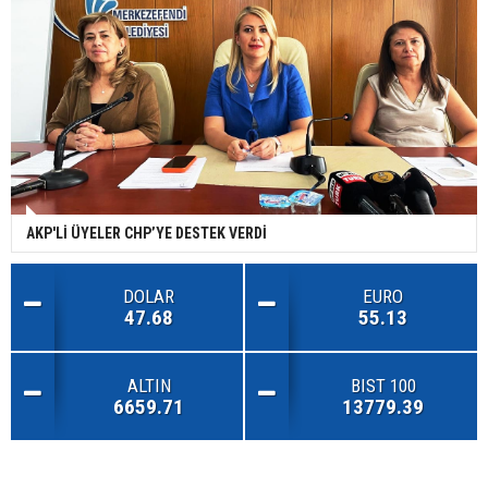
AKP'Lİ ÜYELER CHP’YE DESTEK VERDİ
DOLAR
EURO
47.68
55.13
ALTIN
BIST 100
6659.71
13779.39