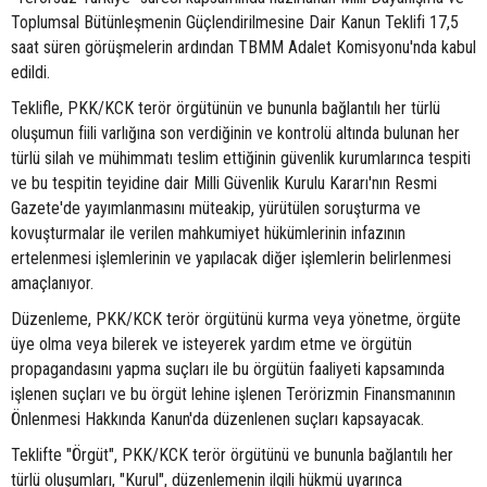
Toplumsal Bütünleşmenin Güçlendirilmesine Dair Kanun Teklifi 17,5
saat süren görüşmelerin ardından TBMM Adalet Komisyonu'nda kabul
edildi.
Teklifle, PKK/KCK terör örgütünün ve bununla bağlantılı her türlü
oluşumun fiili varlığına son verdiğinin ve kontrolü altında bulunan her
türlü silah ve mühimmatı teslim ettiğinin güvenlik kurumlarınca tespiti
ve bu tespitin teyidine dair Milli Güvenlik Kurulu Kararı'nın Resmi
Gazete'de yayımlanmasını müteakip, yürütülen soruşturma ve
kovuşturmalar ile verilen mahkumiyet hükümlerinin infazının
ertelenmesi işlemlerinin ve yapılacak diğer işlemlerin belirlenmesi
amaçlanıyor.
Düzenleme, PKK/KCK terör örgütünü kurma veya yönetme, örgüte
üye olma veya bilerek ve isteyerek yardım etme ve örgütün
propagandasını yapma suçları ile bu örgütün faaliyeti kapsamında
işlenen suçları ve bu örgüt lehine işlenen Terörizmin Finansmanının
Önlenmesi Hakkında Kanun'da düzenlenen suçları kapsayacak.
Teklifte "Örgüt", PKK/KCK terör örgütünü ve bununla bağlantılı her
türlü oluşumları, "Kurul", düzenlemenin ilgili hükmü uyarınca