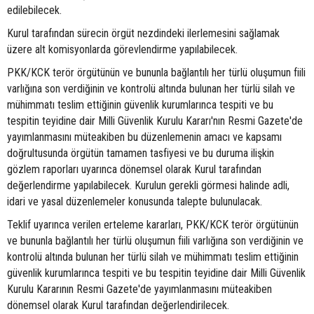
edilebilecek.
Kurul tarafından sürecin örgüt nezdindeki ilerlemesini sağlamak
üzere alt komisyonlarda görevlendirme yapılabilecek.
PKK/KCK terör örgütünün ve bununla bağlantılı her türlü oluşumun fiili
varlığına son verdiğinin ve kontrolü altında bulunan her türlü silah ve
mühimmatı teslim ettiğinin güvenlik kurumlarınca tespiti ve bu
tespitin teyidine dair Milli Güvenlik Kurulu Kararı'nın Resmi Gazete'de
yayımlanmasını müteakiben bu düzenlemenin amacı ve kapsamı
doğrultusunda örgütün tamamen tasfiyesi ve bu duruma ilişkin
gözlem raporları uyarınca dönemsel olarak Kurul tarafından
değerlendirme yapılabilecek. Kurulun gerekli görmesi halinde adli,
idari ve yasal düzenlemeler konusunda talepte bulunulacak.
Teklif uyarınca verilen erteleme kararları, PKK/KCK terör örgütünün
ve bununla bağlantılı her türlü oluşumun fiili varlığına son verdiğinin ve
kontrolü altında bulunan her türlü silah ve mühimmatı teslim ettiğinin
güvenlik kurumlarınca tespiti ve bu tespitin teyidine dair Milli Güvenlik
Kurulu Kararının Resmi Gazete'de yayımlanmasını müteakiben
dönemsel olarak Kurul tarafından değerlendirilecek.