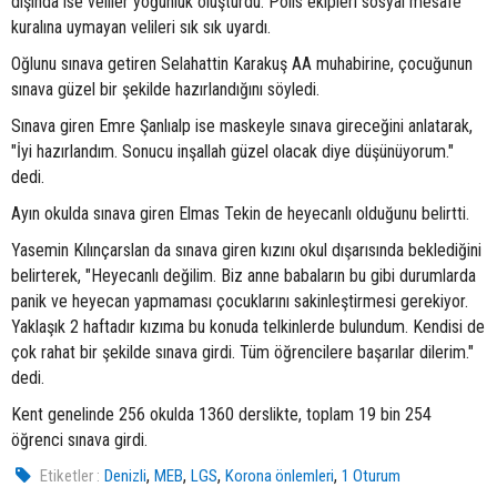
dışında ise veliler yoğunluk oluşturdu. Polis ekipleri sosyal mesafe
kuralına uymayan velileri sık sık uyardı.
Oğlunu sınava getiren Selahattin Karakuş AA muhabirine, çocuğunun
sınava güzel bir şekilde hazırlandığını söyledi.
Sınava giren Emre Şanlıalp ise maskeyle sınava gireceğini anlatarak,
"İyi hazırlandım. Sonucu inşallah güzel olacak diye düşünüyorum."
dedi.
Ayın okulda sınava giren Elmas Tekin de heyecanlı olduğunu belirtti.
Yasemin Kılınçarslan da sınava giren kızını okul dışarısında beklediğini
belirterek, "Heyecanlı değilim. Biz anne babaların bu gibi durumlarda
panik ve heyecan yapmaması çocuklarını sakinleştirmesi gerekiyor.
Yaklaşık 2 haftadır kızıma bu konuda telkinlerde bulundum. Kendisi de
çok rahat bir şekilde sınava girdi. Tüm öğrencilere başarılar dilerim."
dedi.
Kent genelinde 256 okulda 1360 derslikte, toplam 19 bin 254
öğrenci sınava girdi.
,
,
,
,
Etiketler :
Denizli
MEB
LGS
Korona önlemleri
1 Oturum