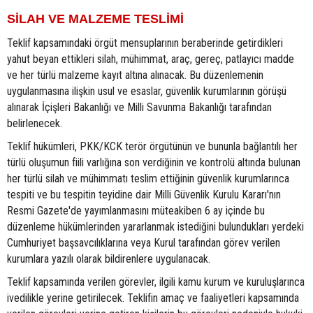
SİLAH VE MALZEME TESLİMİ
Teklif kapsamındaki örgüt mensuplarının beraberinde getirdikleri
yahut beyan ettikleri silah, mühimmat, araç, gereç, patlayıcı madde
ve her türlü malzeme kayıt altına alınacak. Bu düzenlemenin
uygulanmasına ilişkin usul ve esaslar, güvenlik kurumlarının görüşü
alınarak İçişleri Bakanlığı ve Milli Savunma Bakanlığı tarafından
belirlenecek.
Teklif hükümleri, PKK/KCK terör örgütünün ve bununla bağlantılı her
türlü oluşumun fiili varlığına son verdiğinin ve kontrolü altında bulunan
her türlü silah ve mühimmatı teslim ettiğinin güvenlik kurumlarınca
tespiti ve bu tespitin teyidine dair Milli Güvenlik Kurulu Kararı'nın
Resmi Gazete'de yayımlanmasını müteakiben 6 ay içinde bu
düzenleme hükümlerinden yararlanmak istediğini bulundukları yerdeki
Cumhuriyet başsavcılıklarına veya Kurul tarafından görev verilen
kurumlara yazılı olarak bildirenlere uygulanacak.
Teklif kapsamında verilen görevler, ilgili kamu kurum ve kuruluşlarınca
ivedilikle yerine getirilecek. Teklifin amaç ve faaliyetleri kapsamında