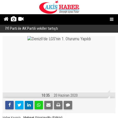
İYİ Parti ile AK Partili vekiller tartıştı
B
10:35
20 Haziran 2020
Mehmet Görgünoğlu (Editör)
Haber Kaynağı