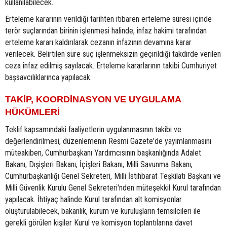
kullanılabilecek.
Erteleme kararının verildiği tarihten itibaren erteleme süresi içinde
terör suçlarından birinin işlenmesi halinde, infaz hakimi tarafından
erteleme kararı kaldırılarak cezanın infazının devamına karar
verilecek. Belirtilen süre suç işlenmeksizin geçirildiği takdirde verilen
ceza infaz edilmiş sayılacak. Erteleme kararlarının takibi Cumhuriyet
başsavcılıklarınca yapılacak.
TAKİP, KOORDİNASYON VE UYGULAMA
HÜKÜMLERİ
Teklif kapsamındaki faaliyetlerin uygulanmasının takibi ve
değerlendirilmesi, düzenlemenin Resmi Gazete'de yayımlanmasını
müteakiben, Cumhurbaşkanı Yardımcısının başkanlığında Adalet
Bakanı, Dışişleri Bakanı, İçişleri Bakanı, Milli Savunma Bakanı,
Cumhurbaşkanlığı Genel Sekreteri, Milli İstihbarat Teşkilatı Başkanı ve
Milli Güvenlik Kurulu Genel Sekreteri'nden müteşekkil Kurul tarafından
yapılacak. İhtiyaç halinde Kurul tarafından alt komisyonlar
oluşturulabilecek, bakanlık, kurum ve kuruluşların temsilcileri ile
gerekli görülen kişiler Kurul ve komisyon toplantılarına davet