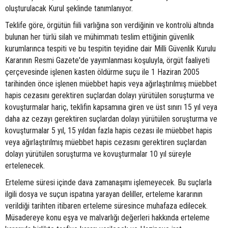
oluşturulacak Kurul şeklinde tanımlanıyor.
Teklife göre, örgütün fiili varlığına son verdiğinin ve kontrolü altında
bulunan her türlü silah ve mühimmatı teslim ettiğinin güvenlik
kurumlarınca tespiti ve bu tespitin teyidine dair Milli Güvenlik Kurulu
Kararının Resmi Gazete'de yayımlanması koşuluyla, örgüt faaliyeti
çerçevesinde işlenen kasten öldürme suçu ile 1 Haziran 2005
tarihinden önce işlenen müebbet hapis veya ağırlaştırılmış müebbet
hapis cezasını gerektiren suçlardan dolayı yürütülen soruşturma ve
kovuşturmalar hariç, teklifin kapsamına giren ve üst sınırı 15 yıl veya
daha az cezayı gerektiren suçlardan dolayı yürütülen soruşturma ve
kovuşturmalar 5 yıl, 15 yıldan fazla hapis cezası ile müebbet hapis
veya ağırlaştırılmış müebbet hapis cezasını gerektiren suçlardan
dolayı yürütülen soruşturma ve kovuşturmalar 10 yıl süreyle
ertelenecek.
Erteleme süresi içinde dava zamanaşımı işlemeyecek. Bu suçlarla
ilgili dosya ve suçun ispatına yarayan deliller, erteleme kararının
verildiği tarihten itibaren erteleme süresince muhafaza edilecek.
Müsadereye konu eşya ve malvarlığı değerleri hakkında erteleme