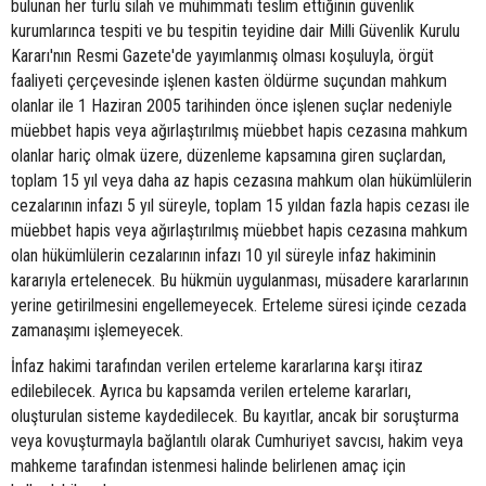
bulunan her türlü silah ve mühimmatı teslim ettiğinin güvenlik
kurumlarınca tespiti ve bu tespitin teyidine dair Milli Güvenlik Kurulu
Kararı'nın Resmi Gazete'de yayımlanmış olması koşuluyla, örgüt
faaliyeti çerçevesinde işlenen kasten öldürme suçundan mahkum
olanlar ile 1 Haziran 2005 tarihinden önce işlenen suçlar nedeniyle
müebbet hapis veya ağırlaştırılmış müebbet hapis cezasına mahkum
olanlar hariç olmak üzere, düzenleme kapsamına giren suçlardan,
toplam 15 yıl veya daha az hapis cezasına mahkum olan hükümlülerin
cezalarının infazı 5 yıl süreyle, toplam 15 yıldan fazla hapis cezası ile
müebbet hapis veya ağırlaştırılmış müebbet hapis cezasına mahkum
olan hükümlülerin cezalarının infazı 10 yıl süreyle infaz hakiminin
kararıyla ertelenecek. Bu hükmün uygulanması, müsadere kararlarının
yerine getirilmesini engellemeyecek. Erteleme süresi içinde cezada
zamanaşımı işlemeyecek.
İnfaz hakimi tarafından verilen erteleme kararlarına karşı itiraz
edilebilecek. Ayrıca bu kapsamda verilen erteleme kararları,
oluşturulan sisteme kaydedilecek. Bu kayıtlar, ancak bir soruşturma
veya kovuşturmayla bağlantılı olarak Cumhuriyet savcısı, hakim veya
mahkeme tarafından istenmesi halinde belirlenen amaç için