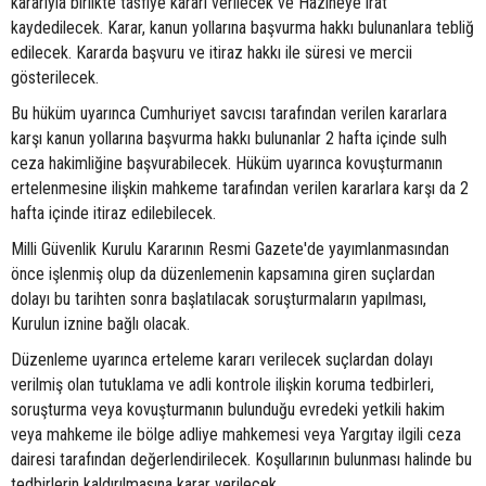
kararıyla birlikte tasfiye kararı verilecek ve Hazineye irat
kaydedilecek. Karar, kanun yollarına başvurma hakkı bulunanlara tebliğ
edilecek. Kararda başvuru ve itiraz hakkı ile süresi ve mercii
gösterilecek.
Bu hüküm uyarınca Cumhuriyet savcısı tarafından verilen kararlara
karşı kanun yollarına başvurma hakkı bulunanlar 2 hafta içinde sulh
ceza hakimliğine başvurabilecek. Hüküm uyarınca kovuşturmanın
ertelenmesine ilişkin mahkeme tarafından verilen kararlara karşı da 2
hafta içinde itiraz edilebilecek.
Milli Güvenlik Kurulu Kararının Resmi Gazete'de yayımlanmasından
önce işlenmiş olup da düzenlemenin kapsamına giren suçlardan
dolayı bu tarihten sonra başlatılacak soruşturmaların yapılması,
Kurulun iznine bağlı olacak.
Düzenleme uyarınca erteleme kararı verilecek suçlardan dolayı
verilmiş olan tutuklama ve adli kontrole ilişkin koruma tedbirleri,
soruşturma veya kovuşturmanın bulunduğu evredeki yetkili hakim
veya mahkeme ile bölge adliye mahkemesi veya Yargıtay ilgili ceza
dairesi tarafından değerlendirilecek. Koşullarının bulunması halinde bu
tedbirlerin kaldırılmasına karar verilecek.