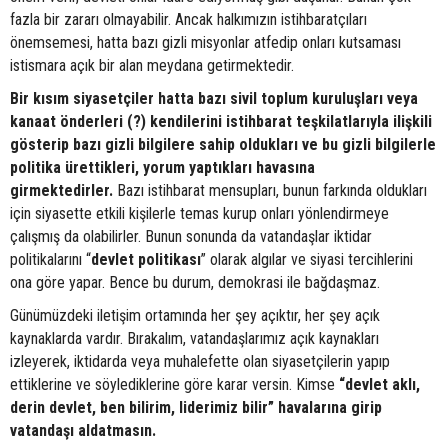
fazla bir zararı olmayabilir. Ancak halkımızın istihbaratçıları
önemsemesi, hatta bazı gizli misyonlar atfedip onları kutsaması
istismara açık bir alan meydana getirmektedir.
Bir kısım siyasetçiler hatta bazı sivil toplum kuruluşları veya
kanaat önderleri (?) kendilerini istihbarat teşkilatlarıyla ilişkili
gösterip bazı gizli bilgilere sahip oldukları ve bu gizli bilgilerle
politika ürettikleri, yorum yaptıkları havasına
girmektedirler.
Bazı istihbarat mensupları, bunun farkında oldukları
için siyasette etkili kişilerle temas kurup onları yönlendirmeye
çalışmış da olabilirler. Bunun sonunda da vatandaşlar iktidar
politikalarını “
devlet
politikası
” olarak algılar ve siyasi tercihlerini
ona göre yapar. Bence bu durum, demokrasi ile bağdaşmaz.
Günümüzdeki iletişim ortamında her şey açıktır, her şey açık
kaynaklarda vardır. Bırakalım, vatandaşlarımız açık kaynakları
izleyerek, iktidarda veya muhalefette olan siyasetçilerin yapıp
ettiklerine ve söylediklerine göre karar versin. Kimse
“devlet aklı,
derin devlet, ben bilirim, liderimiz bilir” havalarına girip
vatandaşı aldatmasın.