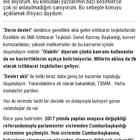
ele alıyorum. Bu konudaki yazılarımın bazı kesimlerce
çok iyi anlaşılmadığını sanıyorum. Bu sebeple konuyu
açıklamak ihtiyacı duydum.
“
Derin devlet
” denilince genellikle akla gelen istihbarat teşkilatlarıdır.
Özellikle de Millî İstihbarat Teşkilatı. Genel Kurmay Başkanlığı, kuvvet
komutanlıkları, yüksek mahkemeler de bu kavramın içinde
düşünülüyor olabilir. “
Olabilir
”
diyorum çünkü kavramı kullananlar
da ne kastettiklerini açıkça belirtmiyorlar. Milletin aklına da ilk
olarak istihbarat teşkilatları geliyor.
“
Devlet aklı
” ile belki biraz daha geniş bir kurumlar topluluğu
düşünülüyor: Yukarıdakilere ek olarak bakanlıklar, TBMM… Hatta
muhalefet partileri.
Her iki terimde tarihî bir derinlik ve dolayısıyla kutsiyet gören
vatandaşlar da var.
Önce şunu belirtelim.
2017 yılında yapılan anayasa değişikliği
referandumuyla parlamenter sistemden Cumhurbaşkanlığı
sistemine geçilmiştir. Yeni sistemde Cumhurbaşkanına,