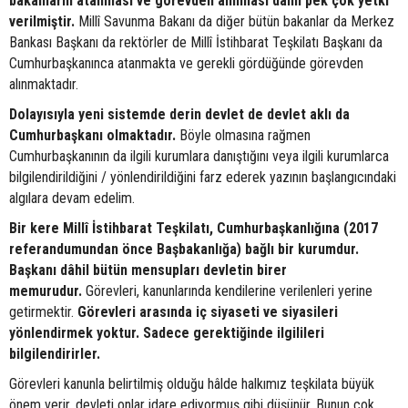
bakanların atanması ve görevden alınması dâhil pek çok yetki
verilmiştir.
Millî Savunma Bakanı da diğer bütün bakanlar da Merkez
Bankası Başkanı da rektörler de Millî İstihbarat Teşkilatı Başkanı da
Cumhurbaşkanınca atanmakta ve gerekli gördüğünde görevden
alınmaktadır.
Dolayısıyla yeni sistemde derin devlet de devlet aklı da
Cumhurbaşkanı olmaktadır.
Böyle olmasına rağmen
Cumhurbaşkanının da ilgili kurumlara danıştığını veya ilgili kurumlarca
bilgilendirildiğini / yönlendirildiğini farz ederek yazının başlangıcındaki
algılara devam edelim.
Bir kere Millî İstihbarat Teşkilatı, Cumhurbaşkanlığına (2017
referandumundan önce Başbakanlığa) bağlı bir kurumdur.
Başkanı dâhil bütün mensupları devletin birer
memurudur.
Görevleri, kanunlarında kendilerine verilenleri yerine
getirmektir.
Görevleri arasında iç siyaseti ve siyasileri
yönlendirmek yoktur. Sadece gerektiğinde ilgilileri
bilgilendirirler.
Görevleri kanunla belirtilmiş olduğu hâlde halkımız teşkilata büyük
önem verir, devleti onlar idare ediyormuş gibi düşünür. Bunun çok