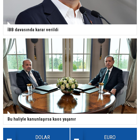
İBB davasında karar verildi
Bu haliyle kanunlaşırsa kaos yaşanır
DOLAR
EURO