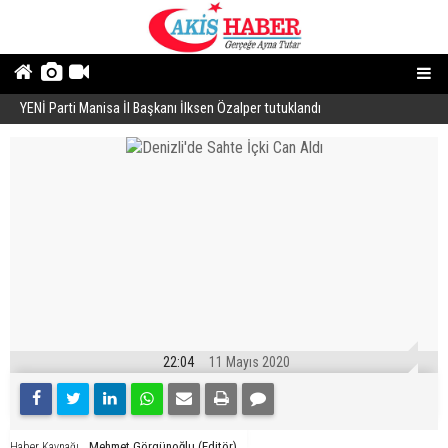
YENİ Parti Manisa İl Başkanı İlksen Özalper tutuklandı
A
22:04
11 Mayıs 2020
Mehmet Görgünoğlu (Editör)
Haber Kaynağı