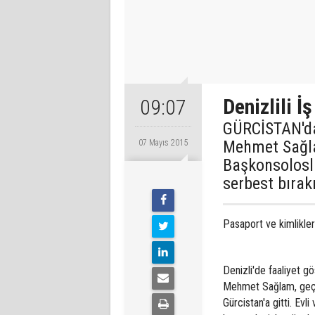
Denizlili İ
09:07
GÜRCİSTAN'da 
Mehmet Sağla
07 Mayıs 2015
Başkonsoloslu
serbest bırakı
Pasaport ve kimlikleri
Denizli'de faaliyet 
Mehmet Sağlam, geçen
Gürcistan'a gitti. Evl