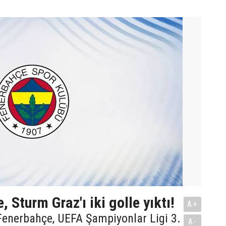
 Sturm Graz'ı iki golle yıktı!
A+
Fenerbahçe, UEFA Şampiyonlar Ligi 3.
A-