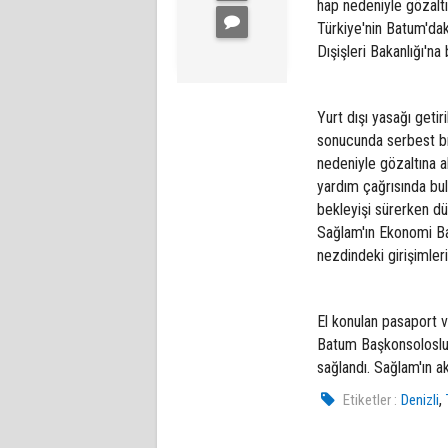
hap nedeniyle gözalt
Türkiye'nin Batum'da
Dışişleri Bakanlığı'na
Yurt dışı yasağı getir
sonucunda serbest bır
nedeniyle gözaltına al
yardım çağrısında bul
bekleyişi sürerken dü
Sağlam'ın Ekonomi Bak
nezdindeki girişimleri
El konulan pasaport v
Batum Başkonsolosluğu
sağlandı. Sağlam'ın a
,
Etiketler :
Denizli