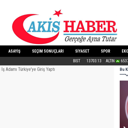
ASAYİŞ
SEÇİM SONUÇLARI
SİYASET
SPOR
EK
“Cesedimizi çiğnemeden...”
BIST
13703.13
ALTIN
653
Bu K