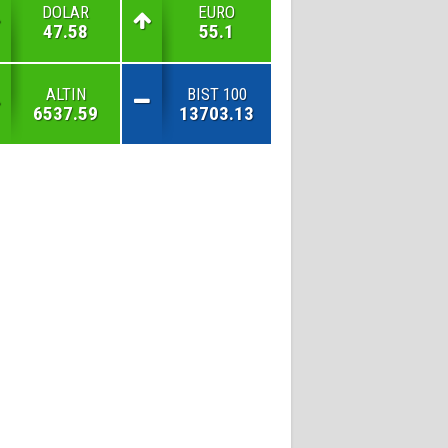
DOLAR
EURO
47.58
55.1
ALTIN
BIST 100
6537.59
13703.13