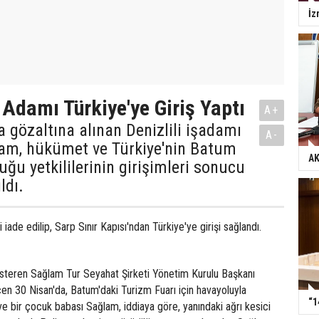
İz
ş Adamı Türkiye'ye Giriş Yaptı
A+
gözaltına alınan Denizlili işadamı
A-
m, hükümet ve Türkiye'nin Batum
AK
ğu yetkililerinin girişimleri sonucu
ldı.
 iade edilip, Sarp Sınır Kapısı'ndan Türkiye'ye girişi sağlandı.
gösteren Sağlam Tur Seyahat Şirketi Yönetim Kurulu Başkanı
 30 Nisan'da, Batum'daki Turizm Fuarı için havayoluyla
“1
i ve bir çocuk babası Sağlam, iddiaya göre, yanındaki ağrı kesici