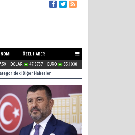
ONOMİ
ÖZEL HABER
7.59
DOLAR
47.5757
EURO
55.1038
Kahraman Türkmenler canlarını A
ategorideki Diğer Haberler