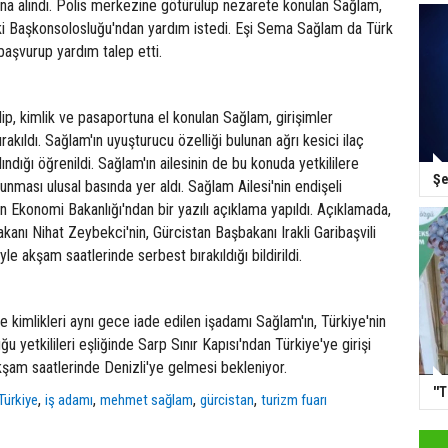
ına alındı. Polis merkezine götürülüp nezarete konulan Sağlam,
ki Başkonsolosluğu'ndan yardım istedi. Eşi Sema Sağlam da Türk
 başvurup yardım talep etti.
ilip, kimlik ve pasaportuna el konulan Sağlam, girişimler
akıldı. Sağlam'ın uyuşturucu özelliği bulunan ağrı kesici ilaç
ındığı öğrenildi. Sağlam'ın ailesinin de bu konuda yetkililere
Şe
unması ulusal basında yer aldı. Sağlam Ailesi'nin endişeli
n Ekonomi Bakanlığı'ndan bir yazılı açıklama yapıldı. Açıklamada,
anı Nihat Zeybekci'nin, Gürcistan Başbakanı Irakli Garibaşvili
yle akşam saatlerinde serbest bırakıldığı bildirildi.
e kimlikleri aynı gece iade edilen işadamı Sağlam'ın, Türkiye'nin
 yetkilileri eşliğinde Sarp Sınır Kapısı'ndan Türkiye'ye girişi
kşam saatlerinde Denizli'ye gelmesi bekleniyor.
''
,
,
,
,
Türkiye
iş adamı
mehmet sağlam
gürcistan
turizm fuarı