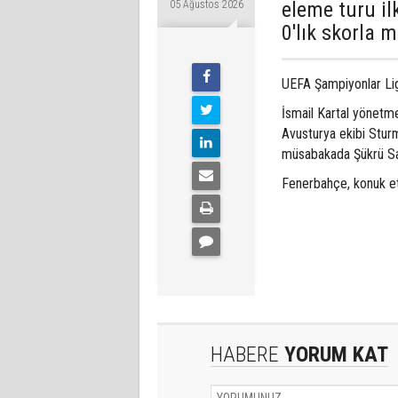
eleme turu il
05 Ağustos 2026
0'lık skorla m
UEFA Şampiyonlar Lig
İsmail Kartal yönetme
Avusturya ekibi Sturm
müsabakada Şükrü Sar
Fenerbahçe, konuk ett
HABERE
YORUM KAT