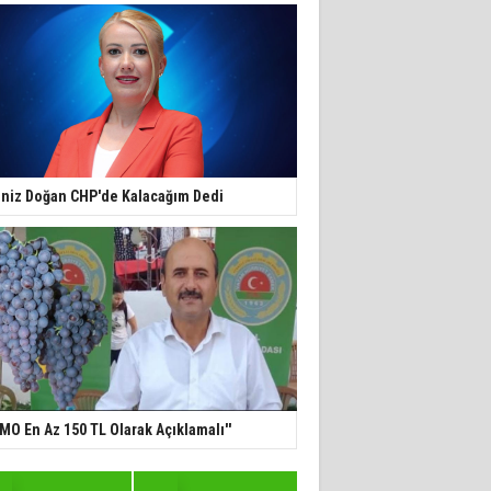
niz Doğan CHP'de Kalacağım Dedi
TMO En Az 150 TL Olarak Açıklamalı''