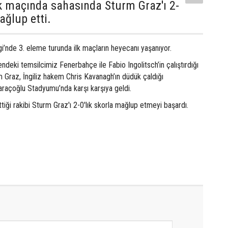
k maçında sahasında Sturm Graz'ı 2-
ağlup etti.
i’nde 3. eleme turunda ilk maçların heyecanı yaşanıyor.
ndeki temsilcimiz Fenerbahçe ile Fabio Ingolitsch’in çalıştırdığı
 Graz, İngiliz hakem Chris Kavanagh’ın düdük çaldığı
açoğlu Stadyumu’nda karşı karşıya geldi.
iği rakibi Sturm Graz'ı 2-0'lık skorla mağlup etmeyi başardı.