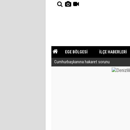
EGE BÖLGESİ
İLÇE HABERLERİ
Cumhurbaşkanına hakaret sorunu
YAZARLAR
GÜNDEM