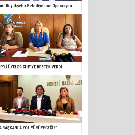
mir Büyükşehir Belediyesine Operasyon
P'Lİ ÜYELER CHP’YE DESTEK VERDİ
4 BAŞKANLA YOL YÜRÜYECEĞİZ”