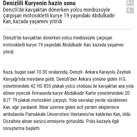
Denizlili Kuryenin hazin sonu
A+
Denizli'de kavşaktan dönerken yolcu minibüsüyle
A-
çarpışan motosikletli kurye 19 yaşındaki Abdülkadir
Kan, kazada yaşamını yitirdi.
Denizli'de kavşaktan dönerken yolcu minibüsüyle çarpışan
motosikletli kurye 19 yaşındaki Abdülkadir Kan, kazada yaşamını
yitirdi.
Kaza, bugün saat 10.30 sıralarında, Denizli- Ankara Karayolu Zeybek
Kavşağı'nda meydana geldi. Denizli'den Ankara yönüne giden H.G.
yönetimindeki 42 HS 835 plakalı yolcu otobüsü ile kavşaktan ana yola
dönen yiyecek firmasında kurye Abdülkadir Kan'ın yönetimindeki 20
BJT 79 plakalı motosiklet çarpıştı. Yola savrulup yerde sürüklenen
Kan, ağır yaralandı. İhbar üzerine gelen acil yardım ekiplerince
ambulansla Pamukkale Üniversitesi Hastanesi'ne kaldırılan Kan, öldü.
Gözaltına alınan sürücü emniyete götürüldü. Polis kazayla ilgili
soruşturma başlattı.