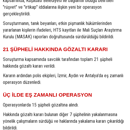
kapsamında, Kuşadası Belediyesi ile bağlantılı olduğu belirtilen
"rüşvet" ve "irtikap" iddialarına ilişkin yeni bir operasyon
gerçekleştirildi.
Soruşturmanın, tanık beyanları, etkin pişmanlık hükümlerinden
yararlanan kişilerin ifadeleri, HTS kayıtları ile Mali Suçları Araştırma
Kurulu (MASAK) raporları doğrultusunda sürdürüldüğü bildirildi.
21 ŞÜPHELİ HAKKINDA GÖZALTI KARARI
Soruşturma kapsamında savcılık tarafından toplam 21 şüpheli
hakkında gözaltı kararı verildi.
Kararın ardından polis ekipleri, İzmir, Aydın ve Antalya'da eş zamanlı
operasyon düzenledi.
ÜÇ İLDE EŞ ZAMANLI OPERASYON
Operasyonlarda 15 şüpheli gözaltına alındı.
Hakkında gözaltı kararı bulunan diğer 7 şüphelinin yakalanmasına
yönelik çalışmaların sürdüğü ve haklarında yakalama kararı çıkarıldığı
bildirildi.