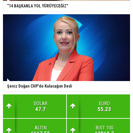
“14 BAŞKANLA YOL YÜRÜYECEĞİZ”
Şeniz Doğan CHP'de Kalacağım Dedi
DOLAR
EURO
47.7
55.23
ALTIN
BIST 100