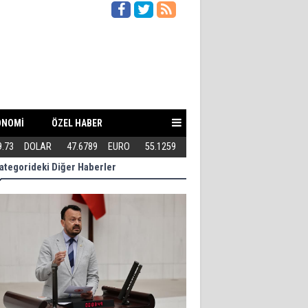
ONOMİ
ÖZEL HABER
itilebilir mi?
9.73
DOLAR
47.6789
EURO
55.1259
Kuşadası Belediyesi'ne Bir ope
ategorideki Diğer Haberler