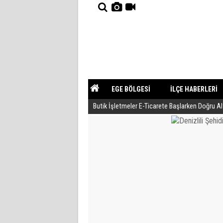
EGE BÖLGESİ
İLÇE HABERLERİ
Butik İşletmeler E-Ticarete Başlarken Doğru A
YAZARLAR
GÜNDEM