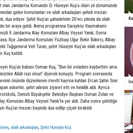
hit olan Jandarma Komando Er Hüseyin Kuş'u ölüm yıl dönümünde
yanından gelen komutanları ve silah arkadaşları şehidi mezarı
Ku
k, dua ediyor. Şehit Kuş’un şahadetinin 26’ncı yılında da silah
’de bir araya geldi. Anma programına Sarayköy Kaymakamı
Denizli İl Jandarma Alay Komutanı Albay Veysel Yanık, Soma
ya, İlçe Jandarma Komutanı Yüzbaşı Uğur Bekir Bakırcı, Albay
i Tuğgeneral Veli Turan, şehit Hüseyin Kuş’un silah arkadaşları
 Kuş katıldı.
eyin Kuş’un babası Osman Kuş, “Ben bir evladımı kaybettim ama
inizden Allah razı olsun” diyerek konuştu. Program sonrasında
evinin önünde düzenlenen mevlit hayrına katılan Ercan Şahin Sınır
İz
an askerler, şehit ailesini ziyaret etti ve helallik aldı. Ayrıca
 protokolü, Denizli Büyükşehir Belediye Başkanı Osman Zolan ve
lay Komutanı Albay Veysel Yanık’ta yer aldı. Daha sonra şehitliğe
in Kuş’un mezarı başında dua edilip çiçek bırakıldı.
,
,
tören
silah arkadaşları
Şehit Hüseyin Kuş