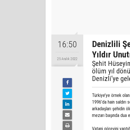
Denizlili Ş
16:50
Yıldır Unu
25 Aralık 2022
Şehit Hüseyin
ölüm yıl dön
Denizli’ye ge
Türkiye’ye örnek olan
1996’da hain saldırı
arkadaşları şehidin ö
mezarı başında dua e
Vatani görevini yaptığ