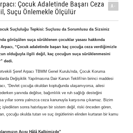
Arpacı: Çocuk Adaletinde Başarı Ceza
A-
il, Suçu Önlemekle Ölçülür
Çocuk Suçluluğu Tepkisi: Suçlusu da Sorumlusu da Sizsiniz
da görüşülen suça sürüklenen çocuklar yasası hakkında
 Arpacı, “Çocuk adaletinde başarı kaç çocuğa ceza verdiğimizle
un olduğuyla ilgili değil, kaç çocuğun suça sürüklenmesini
r” dedi.
lletvekili Şeref Arpacı TBMM Genel Kurulu'nda, Çocuk Koruma
arda Değişiklik Yapılmasına Dair Kanun Teklifi'nin birinci maddesi
acı, “Devlet çocuğa okuldan koptuğunda ulaşamıyorsa, ailesi
derken yanında değilse, bağımlılık ve ruh sağlığı desteğini
 yıllar sonra yalnızca ceza kanunuyla karşısına çıkamaz. Bizim
 işledikten sonra hatırlayan bir sistem değil, riski önceden gören,
n, çocuğu okulda tutan ve suç örgütlerinin elinden kurtaran bir kamu
larımızın Acısı Hâlâ Kalbimizde”