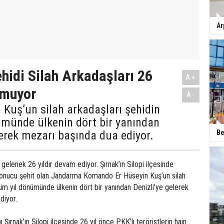
Ar
ehidi Silah Arkadaşları 26
A+
tmuyor
A-
 Kuş’un silah arkadaşları şehidin
ümünde ülkenin dört bir yanından
Be
lerek mezarı başında dua ediyor.
 gelenek 26 yıldır devam ediyor. Şırnak’ın Silopi ilçesinde
 sonucu şehit olan Jandarma Komando Er Hüseyin Kuş’un silah
lüm yıl dönümünde ülkenin dört bir yanından Denizli’ye gelerek
diyor.
ı Şırnak’ın Silopi ilçesinde 26 yıl önce PKK’lı teröristlerin hain