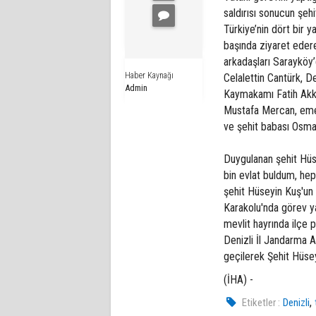
saldırısı sonucun şe
Türkiye’nin dört bir 
başında ziyaret edere
arkadaşları Sarayköy
Haber Kaynağı
Celalettin Cantürk, 
Admin
Kaymakamı Fatih Akka
Mustafa Mercan, emekl
ve şehit babası Osman
Duygulanan şehit Hüs
bin evlat buldum, hep
şehit Hüseyin Kuş'un 
Karakolu'nda görev yap
mevlit hayrında ilçe
Denizli İl Jandarma A
geçilerek Şehit Hüsey
(İHA) -
,
Etiketler :
Denizli