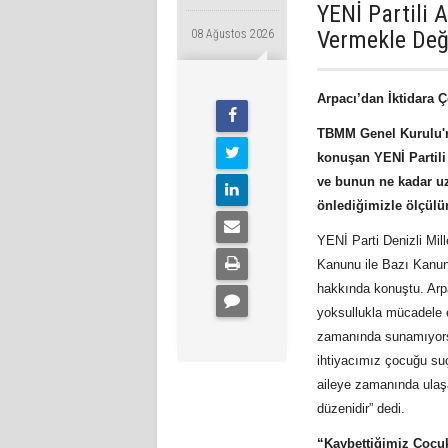
YENİ Partili 
Vermekle Değ
08 Ağustos 2026
Arpacı’dan İktidara 
TBMM Genel Kurulu'n
konuşan YENİ Partili
ve bunun ne kadar uz
önlediğimizle ölçülü
YENİ Parti Denizli Mi
Kanunu ile Bazı Kanunl
hakkında konuştu. Arp
yoksullukla mücadele e
zamanında sunamıyorsa
ihtiyacımız çocuğu suç
aileye zamanında ulaşa
düzenidir” dedi.
“Kaybettiğimiz Çocuk