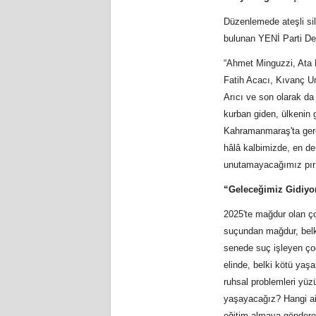
Düzenlemede ateşli sil
bulunan YENİ Parti Deni
“Ahmet Minguzzi, Ata
Fatih Acacı, Kıvanç U
Arıcı ve son olarak da
kurban giden, ülkenin 
Kahramanmaraş'ta gerçe
hâlâ kalbimizde, en der
unutamayacağımız pırıl 
“Geleceğimiz Gidiyor
2025'te mağdur olan ç
suçundan mağdur, belki
senede suç işleyen ço
elinde, belki kötü yaş
ruhsal problemleri yüz
yaşayacağız? Hangi ail
eğitim almaya göndereb