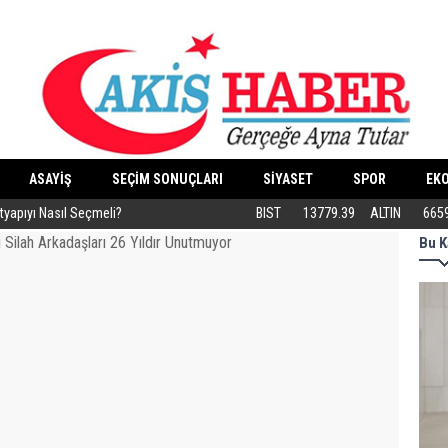
ASAYİŞ
SEÇİM SONUÇLARI
SİYASET
SPOR
EK
ltyapıyı Nasıl Seçmeli?
Eski Dolgular Ultrasonla Tespit Edilip Er
BIST
13779.39
ALTIN
665
Bu K