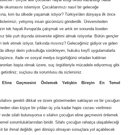
rde okumasını istemiyor. Çocuklarımızı nasıl bir geleceğe
kına, kim bu ülkede yaşamak istiyor? Türkiye'den dünyaya ilk önce
islerimizi, yetişmiş insan gücümüzü gönderdik. Üniversiteden
in tek hayali Avrupa'da çalışmak ve artık en sonunda liseden
 bile yurt dışında üniversite eğitimi almak istiyorlar. Bütün gençler
eyi terk etmek istiyor, farkında mısınız? Geleceğimiz gidiyor ve giden
ılda ülkeyi derin yoksulluğa sürükleyen, hukuku keyfî uygulamalarla
 düşünce, ifade ve sosyal medya özgürlüğünü ortadan kaldıran
aronları başta olmak üzere, suç örgütleriyle mücadele ediyormuş gibi
 getirdiniz; suçlusu da sorumlusu da sizlersiniz.
 Eline Geçmesini Önlemek Yetişkin Bireyin En Temel
 silahını gerekli dikkat ve özeni göstermeden saklayan ve bir çocuğun
neden olan kişiye bir yıldan üç yıla kadar hapis cezası verilmesi
ir evde silah bulunuyorsa o silahın çocuğun eline geçmesini önlemek
 temel sorumluluklarından biridir. Silahı çocuğun rahatça ulaşabileceği
it bir ihmal değildir, geri dönüşü olmayan sonuçlara yol açabilecek