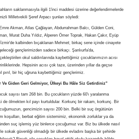
ahların saklanmasıyla ilgili 1'inci maddesi üzerine değerlendirmelerde
zli Milletvekili Şeref Arpacı şunları söyledi:
 Emre Akman, Atlas Çağlayan, Abdurrahman Balcı, Gülden Coni,
man, Murat Duha Yıldız, Alperen Ömer Toprak, Hakan Çakır, Eyüp
 İzmir'de kalbinden bıçaklanan Mehmet; birkaç sene içinde cinayete
geleceği gençlerimizden sadece birkaçı. Şanlıurfa'da,
kleştirilen okul saldırılarında kaybettiğimiz çocuklarımızın acısı
inliklerinde. Hepsinin acısı çok taze, üzerinden yıllar da geçse
pırıl, bir hiç uğruna kaybettiğimiz gençlerimiz.
 Ve Giden Geri Gelmiyor, Ülkeyi Bu Hâle Siz Getirdiniz”
ocuk sayısı tam 268 bin. Bu çocukların yüzde 60'ı yaralanma
 de ölmekten kıl payı kurtuldular. Korkunç bir rakam, korkunç. Bir
cuğumuzun, gencimizin sayısı 200 bin. Belki bir suç örgütünün
am koşulları, berbat eğitim sistemimiz, ekonomik zorluklar ya da
ünden suç işlemiş yüz binlerce çocuğumuz var. Biz bu ülkede nasıl
e sokak güvenliği olmadığı bir ülkede evladını başka bir şehirde
ilecek? Birçok aile çocukları hayal ettiği okulu kazandığı hâlde