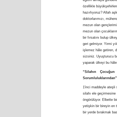
özellikle büyükşehirle
hazırlıyoruz? Allah aş
doktorlarımızı, mühend
mezun olan gençlerimiz
mezun olan çocuklarımız
bir fırsatını bulup ülk
geri gelmiyor. Yirmi y
işlemez hâle getiren,
sizsiniz. Uyuşturucu b
yaparak ülkeyi bu hâle
“Silahın Çocuğun
Sorumluluklarından”
1'inci maddeyle ateşli
silahı ele geçirmesine 
öngörülüyor. Elbette b
yetişkin bir bireyin en
bir yerde bırakmak bas