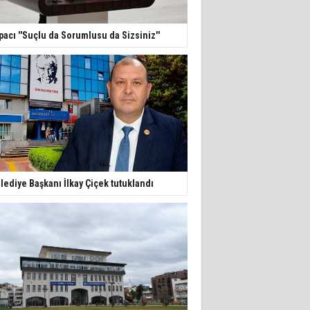
pacı ''Suçlu da Sorumlusu da Sizsiniz''
lediye Başkanı İlkay Çiçek tutuklandı