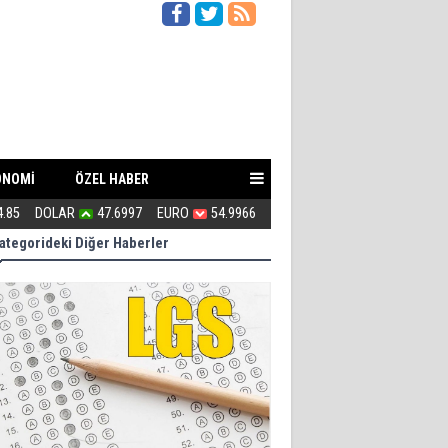
ONOMİ
ÖZEL HABER
4.85
DOLAR
47.6997
EURO
54.9966
Uğur Poyraz ''Suç İşliyorsunuz''
ategorideki Diğer Haberler