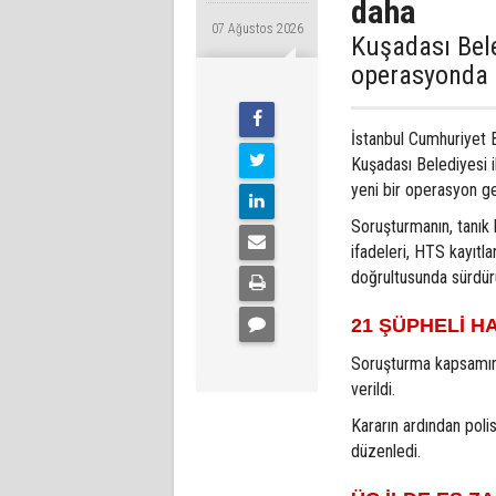
daha
07 Ağustos 2026
Kuşadası Bele
operasyonda 1
İstanbul Cumhuriyet 
Kuşadası Belediyesi ile
yeni bir operasyon ger
Soruşturmanın, tanık 
ifadeleri, HTS kayıtla
doğrultusunda sürdürül
21 ŞÜPHELİ H
Soruşturma kapsamınd
verildi.
Kararın ardından poli
düzenledi.