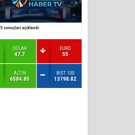
S sonuçları açıklandı
DOLAR
EURO
47.7
55
ALTIN
BIST 100
6584.85
13798.82