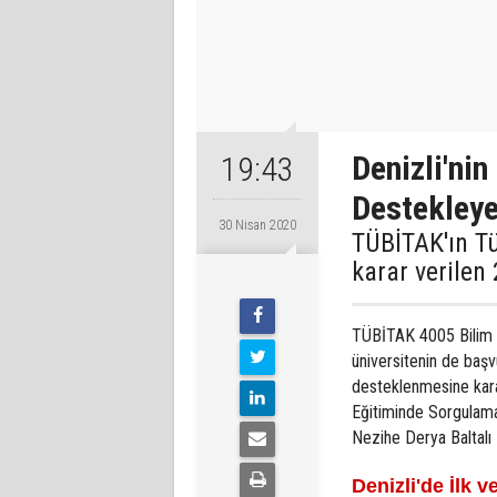
Denizli'ni
19:43
Destekley
30 Nisan 2020
TÜBİTAK'ın T
karar verilen 
TÜBİTAK 4005 Bilim v
üniversitenin de başv
desteklenmesine karar
Eğitiminde Sorgulama
Nezihe Derya Baltalı 
Denizli'de İlk v