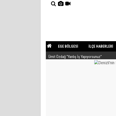
EGE BÖLGESİ
İLÇE HABERLERİ
Ümit Özdağ ''Yanlış İş Yapıyorsunuz''
YAZARLAR
GÜNDEM