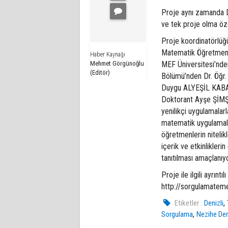
Proje aynı zamanda De
ve tek proje olma öze
Proje koordinatörlüğ
Matematik Öğretmeni 
Haber Kaynağı
Mehmet Görgünoğlu
MEF Üniversitesi’nde
(Editör)
Bölümü’nden Dr. Öğr.
Duygu ALYEŞİL KABAK
Doktorant Ayşe ŞİMŞE
yenilikçi uygulamala
matematik uygulamalar
öğretmenlerin nitelikl
içerik ve etkinlikleri
tanıtılması amaçlanıyo
Proje ile ilgili ayrınt
http://sorgulamatemel
,
Etiketler :
Denizli
,
Sorgulama
Nezihe Der