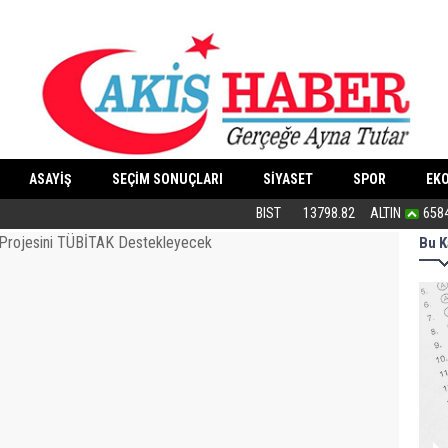
ASAYİŞ
SEÇİM SONUÇLARI
SİYASET
SPOR
EK
Bu haliyle kanunlaşırsa kaos yaşanır
BIST
13798.82
ALTIN
658
Bu K