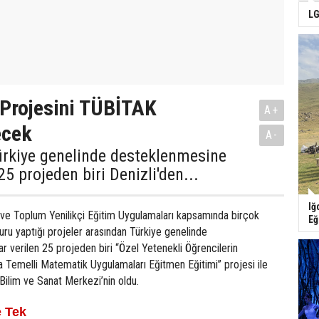
LG
n Projesini TÜBİTAK
A+
ecek
A-
ürkiye genelinde desteklenmesine
25 projeden biri Denizli'den...
Iğ
e Toplum Yenilikçi Eğitim Uygulamaları kapsamında birçok
Eğ
uru yaptığı projeler arasından Türkiye genelinde
 verilen 25 projeden biri “Özel Yetenekli Öğrencilerin
 Temelli Matematik Uygulamaları Eğitmen Eğitimi” projesi ile
Bilim ve Sanat Merkezi’nin oldu.
e Tek