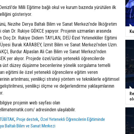
nizli'de Milli Eğitime bağlı okul ve kurum bazında yürütülen ilk
lliğini gösteriyor.
ünü, Nezihe Derya Baltalı Bilim ve Sanat Merkezi’nde İlköğretim
olan Dr. Rukiye GÖKCE yapıyor. Projenin uzmanları arasında
Ku
n Doç.Dr. Rukiye Didem TAYLAN, DEÜ Özel Yetenekliler Eğitimi
 Üyesi Burak KARABEY, İzmit Bilim ve Sanat Merkezi’nden Uzm.
ÇI, Burdur Alpaslan Ali Can Bilim ve Sanat Merkezi’nden
K yer alıyor. Projede özel/üstün yetenekli öğrencilerde
rla üst düzey düşünme becerilerine yönelik sorgulama temelli
ı eğitimi ile özel yetenekli öğrencilere eğitim veren
erinin artırılması; yenilikçi strateji yöntem ve tekniklerle eğitimsel
n geliştirilmesi, yenilikçi ölçme ve değerlendirme yaklaşımlarının
r.
Re
ol
ılı bilgiye projenin web sayfası olan
limatematik.com/ adresinden ulaşılabilir.
,
,
TÜBİTAK
Proje destek
Özel Yetenekli Öğrencilerin Eğitiminde
ya Baltalı Bilim ve Sanat Merkezi