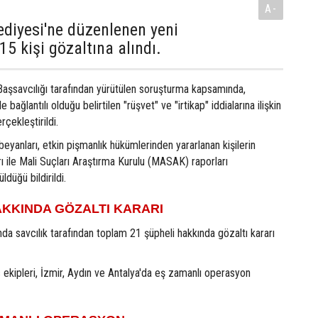
A-
diyesi'ne düzenlenen yeni
5 kişi gözaltına alındı.
Başsavcılığı tarafından yürütülen soruşturma kapsamında,
 bağlantılı olduğu belirtilen "rüşvet" ve "irtikap" iddialarına ilişkin
çekleştirildi.
beyanları, etkin pişmanlık hükümlerinden yararlanan kişilerin
rı ile Mali Suçları Araştırma Kurulu (MASAK) raporları
düğü bildirildi.
AKKINDA GÖZALTI KARARI
a savcılık tarafından toplam 21 şüpheli hakkında gözaltı kararı
s ekipleri, İzmir, Aydın ve Antalya'da eş zamanlı operasyon