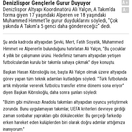
Denizlispor Gençlerle Gurur Duyuyor
A+
Denizlispor Altyapı Koordinatörü Ali Yalçın, A Takım'da
A-
forma giyen 17 yaşındaki Alperen ve 18 yaşındaki
Muhammed Himmet'le gurur duyduklarını söyledi, "Çok
yakında A Takım'a 5 genci daha göndereceğiz" dedi.
Şu anda kadroda altyapıdan Şevki, Mert, Fatih Soyatik, Muhammed
Himmet ve Alperen'in bulunduğunu hatırlatan Ali Yalçın, "Bu çocuklar
4 yıllık bir çalışmanın ürünü. Hedefimiz tamamı altyapıdan yetişen
futbolculardan kurulu bir takımla sahaya çıkmak" diye konuştu.
Başkan Hasan Kıbrıslıoğlu ise, başta Ali Yalçın olmak üzere altyapıda
görev yapan tüm teknik adamları kutladığını söyledi. "Türk futbolunda
artık milyonlar vererek futbolcu transfer etme dönemi sona eriyor"
diyen Başkan Kıbrıslıoğlu, daha sonra şunları söyledi:
"Bizim gibi mütevazı Anadolu takımları altyapıdan oyuncu yetiştirmek
zorunda. Bunu uygulamayan takımlar, UEFA kriterleri devreye girdiği
zaman sonbahar yaprakları gibi dökülecekler. Bu gerçeği farkedip
erken hareket eden kulüplerden biri olarak doğru adımlar attığımıza
inanıyorum."