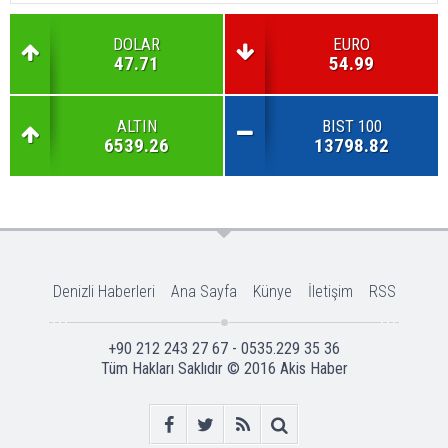
DOLAR
EURO
47.71
54.99
ALTIN
BIST 100
6539.26
13798.82
Denizli Haberleri
Ana Sayfa
Künye
İletişim
RSS
+90 212 243 27 67 - 0535.229 35 36
Tüm Hakları Saklıdır © 2016
Akis Haber