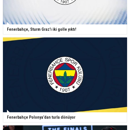
Fenerbahçe, Sturm Graz'ı iki golle yıktı!
Fenerbahçe Polonya’dan turla dönüyor