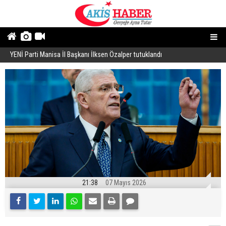
YENİ Parti Manisa İl Başkanı İlksen Özalper tutuklandı
A
21:38
07 Mayıs 2026