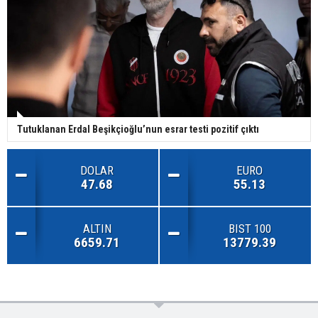
Tutuklanan Erdal Beşikçioğlu’nun esrar testi pozitif çıktı
DOLAR
EURO
47.68
55.13
ALTIN
BIST 100
6659.71
13779.39