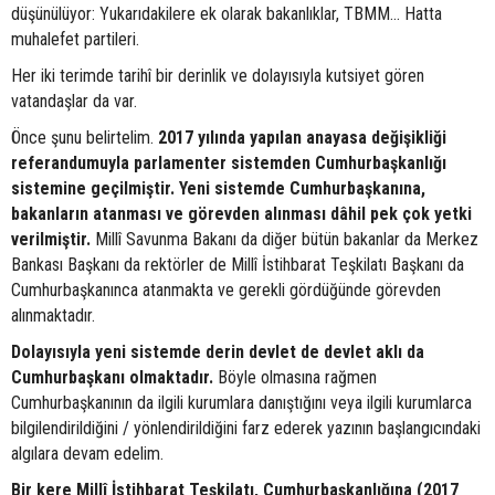
düşünülüyor: Yukarıdakilere ek olarak bakanlıklar, TBMM… Hatta
muhalefet partileri.
Her iki terimde tarihî bir derinlik ve dolayısıyla kutsiyet gören
vatandaşlar da var.
Önce şunu belirtelim.
2017 yılında yapılan anayasa değişikliği
referandumuyla parlamenter sistemden Cumhurbaşkanlığı
sistemine geçilmiştir. Yeni sistemde Cumhurbaşkanına,
bakanların atanması ve görevden alınması dâhil pek çok yetki
verilmiştir.
Millî Savunma Bakanı da diğer bütün bakanlar da Merkez
Bankası Başkanı da rektörler de Millî İstihbarat Teşkilatı Başkanı da
Cumhurbaşkanınca atanmakta ve gerekli gördüğünde görevden
alınmaktadır.
Dolayısıyla yeni sistemde derin devlet de devlet aklı da
Cumhurbaşkanı olmaktadır.
Böyle olmasına rağmen
Cumhurbaşkanının da ilgili kurumlara danıştığını veya ilgili kurumlarca
bilgilendirildiğini / yönlendirildiğini farz ederek yazının başlangıcındaki
algılara devam edelim.
Bir kere Millî İstihbarat Teşkilatı, Cumhurbaşkanlığına (2017