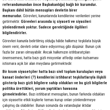
referandumundan önce Başbakanlığa) bağlı bir kurumdur.
Başkanı dâhil bütün mensupları devletin birer
memurudur.
Görevleri, kanunlarında kendilerine verilenleri yerine
getirmektir.
Görevleri arasında iç siyaseti ve siyasileri
yönlendirmek yoktur. Sadece gerektiğinde ilgilileri
bilgilendirirler.
Görevleri kanunla belirtilmiş olduğu hâlde halkımız teşkilata büyük
önem verir, devleti onlar idare ediyormuş gibi düşünür. Bunun çok
fazla bir zararı olmayabilir. Ancak halkımızın istihbaratçıları
önemsemesi, hatta bazı gizli misyonlar atfedip onları kutsaması
istismara açık bir alan meydana getirmektedir.
Bir kısım siyasetçiler hatta bazı sivil toplum kuruluşları veya
kanaat önderleri (?) kendilerini istihbarat teşkilatlarıyla ilişkili
gösterip bazı gizli bilgilere sahip oldukları ve bu gizli bilgilerle
politika ürettikleri, yorum yaptıkları havasına
girmektedirler.
Bazı istihbarat mensupları, bunun farkında oldukları
için siyasette etkili kişilerle temas kurup onları yönlendirmeye
çalışmış da olabilirler. Bunun sonunda da vatandaşlar iktidar