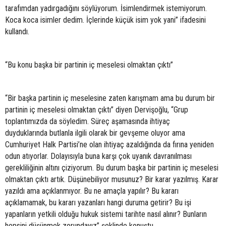
tarafımdan yadırgadığını söylüyorum. İsimlendirmek istemiyorum.
Koca koca isimler dedim. İçlerinde küçük isim yok yani” ifadesini
kullandı.
“Bu konu başka bir partinin iç meselesi olmaktan çıktı”
“Bir başka partinin iç meselesine zaten karışmam ama bu durum bir
partinin iç meselesi olmaktan çıktı” diyen Dervişoğlu, “Grup
toplantımızda da söyledim. Süreç aşamasında ihtiyaç
duyduklarında butlanla ilgili olarak bir gevşeme oluyor ama
Cumhuriyet Halk Partisi’ne olan ihtiyaç azaldığında da fırına yeniden
odun atıyorlar. Dolayısıyla buna karşı çok uyanık davranılması
gerekliliğinin altını çiziyorum. Bu durum başka bir partinin iç meselesi
olmaktan çıktı artık. Düşünebiliyor musunuz? Bir karar yazılmış. Karar
yazıldı ama açıklanmıyor. Bu ne amaçla yapılır? Bu kararı
açıklamamak, bu kararı yazanları hangi duruma getirir? Bu işi
yapanların yetkili olduğu hukuk sistemi tarihte nasıl alınır? Bunların
hepsini düşünmek zorundayız” şeklinde konuştu.