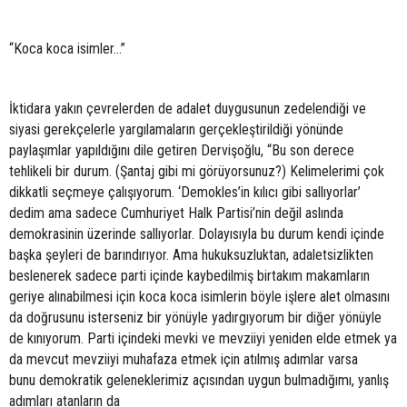
“Koca koca isimler…”
İktidara yakın çevrelerden de adalet duygusunun zedelendiği ve
siyasi gerekçelerle yargılamaların gerçekleştirildiği yönünde
paylaşımlar yapıldığını dile getiren Dervişoğlu, “Bu son derece
tehlikeli bir durum. (Şantaj gibi mi görüyorsunuz?) Kelimelerimi çok
dikkatli seçmeye çalışıyorum. ‘Demokles’in kılıcı gibi sallıyorlar’
dedim ama sadece Cumhuriyet Halk Partisi’nin değil aslında
demokrasinin üzerinde sallıyorlar. Dolayısıyla bu durum kendi içinde
başka şeyleri de barındırıyor. Ama hukuksuzluktan, adaletsizlikten
beslenerek sadece parti içinde kaybedilmiş birtakım makamların
geriye alınabilmesi için koca koca isimlerin böyle işlere alet olmasını
da doğrusunu isterseniz bir yönüyle yadırgıyorum bir diğer yönüyle
de kınıyorum. Parti içindeki mevki ve mevziiyi yeniden elde etmek ya
da mevcut mevziiyi muhafaza etmek için atılmış adımlar varsa
bunu demokratik geleneklerimiz açısından uygun bulmadığımı, yanlış
adımları atanların da