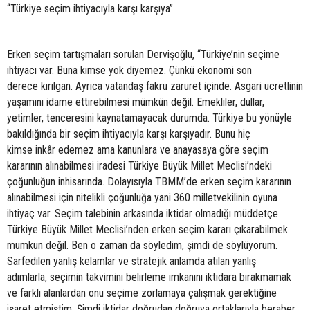
“Türkiye seçim ihtiyacıyla karşı karşıya”
Erken seçim tartışmaları sorulan Dervişoğlu, “Türkiye’nin seçime
ihtiyacı var. Buna kimse yok diyemez. Çünkü ekonomi son
derece kırılgan. Ayrıca vatandaş fakru zaruret içinde. Asgari ücretlinin
yaşamını idame ettirebilmesi mümkün değil. Emekliler, dullar,
yetimler, tenceresini kaynatamayacak durumda. Türkiye bu yönüyle
bakıldığında bir seçim ihtiyacıyla karşı karşıyadır. Bunu hiç
kimse inkâr edemez ama kanunlara ve anayasaya göre seçim
kararının alınabilmesi iradesi Türkiye Büyük Millet Meclisi’ndeki
çoğunluğun inhisarında. Dolayısıyla TBMM’de erken seçim kararının
alınabilmesi için nitelikli çoğunluğa yani 360 milletvekilinin oyuna
ihtiyaç var. Seçim talebinin arkasında iktidar olmadığı müddetçe
Türkiye Büyük Millet Meclisi’nden erken seçim kararı çıkarabilmek
mümkün değil. Ben o zaman da söyledim, şimdi de söylüyorum.
Sarfedilen yanlış kelamlar ve stratejik anlamda atılan yanlış
adımlarla, seçimin takvimini belirleme imkanını iktidara bırakmamak
ve farklı alanlardan onu seçime zorlamaya çalışmak gerektiğine
işaret etmiştim. Şimdi iktidar doğrudan doğruya ortaklarıyla beraber