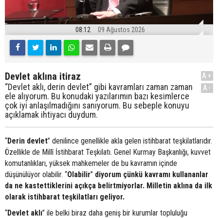
08:12
09 Ağustos 2026
Devlet aklına itiraz
A+
“Devlet aklı, derin devlet” gibi kavramları zaman zaman
A-
ele alıyorum. Bu konudaki yazılarımın bazı kesimlerce
çok iyi anlaşılmadığını sanıyorum. Bu sebeple konuyu
açıklamak ihtiyacı duydum.
“
Derin devlet
” denilince genellikle akla gelen istihbarat teşkilatlarıdır.
Özellikle de Millî İstihbarat Teşkilatı. Genel Kurmay Başkanlığı, kuvvet
komutanlıkları, yüksek mahkemeler de bu kavramın içinde
düşünülüyor olabilir. “
Olabilir
”
diyorum çünkü kavramı kullananlar
da ne kastettiklerini açıkça belirtmiyorlar. Milletin aklına da ilk
olarak istihbarat teşkilatları geliyor.
“
Devlet aklı
” ile belki biraz daha geniş bir kurumlar topluluğu