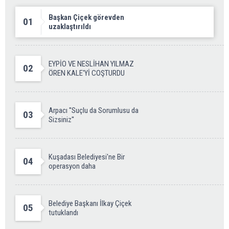
Başkan Çiçek görevden
01
uzaklaştırıldı
EYPİO VE NESLİHAN YILMAZ
02
ÖREN KALE'Yİ COŞTURDU
Arpacı ''Suçlu da Sorumlusu da
03
Sizsiniz''
Kuşadası Belediyesi'ne Bir
04
operasyon daha
Belediye Başkanı İlkay Çiçek
05
tutuklandı