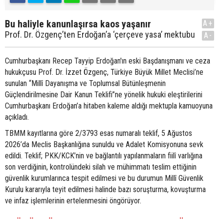
Bu haliyle kanunlaşırsa kaos yaşanır
A+
Prof. Dr. Özgenç’ten Erdoğan’a ‘çerçeve yasa’ mektubu
A-
Cumhurbaşkanı Recep Tayyip Erdoğan'ın eski Başdanışmanı ve ceza
hukukçusu Prof. Dr. İzzet Özgenç, Türkiye Büyük Millet Meclisi’ne
sunulan “Millî Dayanışma ve Toplumsal Bütünleşmenin
Güçlendirilmesine Dair Kanun Teklifi”ne yönelik hukuki eleştirilerini
Cumhurbaşkanı Erdoğan’a hitaben kaleme aldığı mektupla kamuoyuna
açıkladı.
TBMM kayıtlarına göre 2/3793 esas numaralı teklif, 5 Ağustos
2026’da Meclis Başkanlığına sunuldu ve Adalet Komisyonuna sevk
edildi. Teklif; PKK/KCK’nin ve bağlantılı yapılanmaların fiilî varlığına
son verdiğinin, kontrolündeki silah ve mühimmatı teslim ettiğinin
güvenlik kurumlarınca tespit edilmesi ve bu durumun Millî Güvenlik
Kurulu kararıyla teyit edilmesi halinde bazı soruşturma, kovuşturma
ve infaz işlemlerinin ertelenmesini öngörüyor.