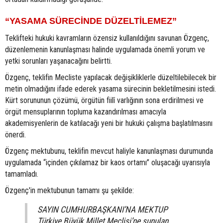
“YASAMA SÜRECİNDE DÜZELTİLEMEZ”
Teklifteki hukuki kavramların özensiz kullanıldığını savunan Özgenç,
düzenlemenin kanunlaşması halinde uygulamada önemli yorum ve
yetki sorunları yaşanacağını belirtti.
Özgenç, teklifin Mecliste yapılacak değişikliklerle düzeltilebilecek bir
metin olmadığını ifade ederek yasama sürecinin bekletilmesini istedi.
Kürt sorununun çözümü, örgütün fiilî varlığının sona erdirilmesi ve
örgüt mensuplarının topluma kazandırılması amacıyla
akademisyenlerin de katılacağı yeni bir hukuki çalışma başlatılmasını
önerdi.
Özgenç mektubunu, teklifin mevcut haliyle kanunlaşması durumunda
uygulamada “içinden çıkılamaz bir kaos ortamı” oluşacağı uyarısıyla
tamamladı.
Özgenç'in mektubunun tamamı şu şekilde:
SAYIN CUMHURBAŞKANI’NA MEKTUP
Türkiye Büyük Millet Meclisi’ne sunulan