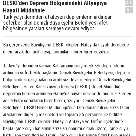
DESKİ’den Deprem Bölgesindeki Altyapıya
A+
Hayati Müdahale
A-
Türkiye’yi derinden etkileyen depremlerin ardından
seferber olan Denizli Büyükşehir Belediyesi afet
bölgesinde yaraları sarmaya devam ediyor.
Bu çerçevede Büyükşehir DESKİ ekipleri Hatay’da hayati derecede
önem arz eden acil altyapı sorunlarını birer birer çözüyor.
Türkiye’yi derinden sarsan Kahramanmaraş merkezli depremlerin
ardından seferberlik başlatan Denizli Büyükşehir Belediyesi, deprem
bölgesindeki çalışmalarına aralıksız devam ediyor. Denizli Büyükşehir
Belediyesi Su ve Kanalizasyon İdaresi (DESKİ) Genel Müdürlüğü
depremin hemen ardından Hatay’da hayati derecede önem arz eden
acil altyapı sorunlarını birer birer çözüyor. Denizli Büyükşehir
Belediyesi DESKİ Genel Müdürlüğü’nün tam donanımlı su arıza tamir
araçları ve diğer iş makineleri ve toplam 35 personeli ile birlikte
Büyükşehir DESKİ ekipleri Hatay’ın Antakya ve Defne ilçelerinde
başta içme suyu hatlarının arızaları onarımı olmak üzere, içme suyu
hattı vana tespitleri ve tamiri, içme suyu hatlarında fiziki kayıp arama