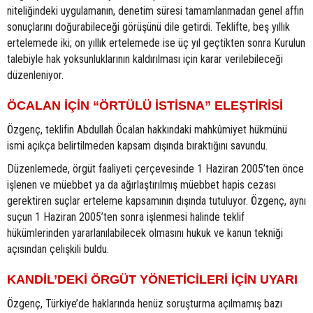
niteliğindeki uygulamanın, denetim süresi tamamlanmadan genel affın
sonuçlarını doğurabileceği görüşünü dile getirdi. Teklifte, beş yıllık
ertelemede iki; on yıllık ertelemede ise üç yıl geçtikten sonra Kurulun
talebiyle hak yoksunluklarının kaldırılması için karar verilebileceği
düzenleniyor.
ÖCALAN İÇİN “ÖRTÜLÜ İSTİSNA” ELEŞTİRİSİ
Özgenç, teklifin Abdullah Öcalan hakkındaki mahkûmiyet hükmünü
ismi açıkça belirtilmeden kapsam dışında bıraktığını savundu.
Düzenlemede, örgüt faaliyeti çerçevesinde 1 Haziran 2005’ten önce
işlenen ve müebbet ya da ağırlaştırılmış müebbet hapis cezası
gerektiren suçlar erteleme kapsamının dışında tutuluyor. Özgenç, aynı
suçun 1 Haziran 2005’ten sonra işlenmesi halinde teklif
hükümlerinden yararlanılabilecek olmasını hukuk ve kanun tekniği
açısından çelişkili buldu.
KANDİL’DEKİ ÖRGÜT YÖNETİCİLERİ İÇİN UYARI
Özgenç, Türkiye’de haklarında henüz soruşturma açılmamış bazı