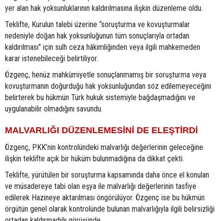
yer alan hak yoksunluklarının kaldırılmasına ilişkin düzenleme oldu.
Teklifte, Kurulun talebi üzerine “soruşturma ve kovuşturmalar
nedeniyle doğan hak yoksunluğunun tüm sonuçlarıyla ortadan
kaldırılması” için sulh ceza hâkimliğinden veya ilgili mahkemeden
karar istenebileceği belirtiliyor.
Özgenç, henüz mahkûmiyetle sonuçlanmamış bir soruşturma veya
kovuşturmanın doğurduğu hak yoksunluğundan söz edilemeyeceğini
belirterek bu hükmün Türk hukuk sistemiyle bağdaşmadığını ve
uygulanabilir olmadığını savundu.
MALVARLIĞI DÜZENLEMESİNİ DE ELEŞTİRDİ
Özgenç, PKK’nin kontrolündeki malvarlığı değerlerinin geleceğine
ilişkin teklifte açık bir hüküm bulunmadığına da dikkat çekti.
Teklifte, yürütülen bir soruşturma kapsamında daha önce el konulan
ve müsadereye tabi olan eşya ile malvarlığı değerlerinin tasfiye
edilerek Hazineye aktarılması öngörülüyor. Özgenç ise bu hükmün
örgütün genel olarak kontrolünde bulunan malvarlığıyla ilgili belirsizliği
ortadan kaldırmadığı görüşünde.