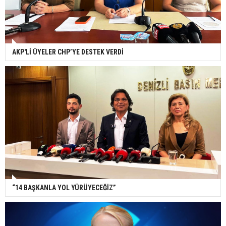
AKP'Lİ ÜYELER CHP’YE DESTEK VERDİ
“14 BAŞKANLA YOL YÜRÜYECEĞİZ”