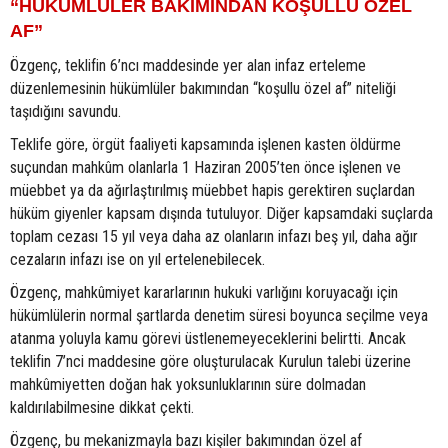
“HÜKÜMLÜLER BAKIMINDAN KOŞULLU ÖZEL
AF”
Özgenç, teklifin 6’ncı maddesinde yer alan infaz erteleme
düzenlemesinin hükümlüler bakımından “koşullu özel af” niteliği
taşıdığını savundu.
Teklife göre, örgüt faaliyeti kapsamında işlenen kasten öldürme
suçundan mahkûm olanlarla 1 Haziran 2005’ten önce işlenen ve
müebbet ya da ağırlaştırılmış müebbet hapis gerektiren suçlardan
hüküm giyenler kapsam dışında tutuluyor. Diğer kapsamdaki suçlarda
toplam cezası 15 yıl veya daha az olanların infazı beş yıl, daha ağır
cezaların infazı ise on yıl ertelenebilecek.
Özgenç, mahkûmiyet kararlarının hukuki varlığını koruyacağı için
hükümlülerin normal şartlarda denetim süresi boyunca seçilme veya
atanma yoluyla kamu görevi üstlenemeyeceklerini belirtti. Ancak
teklifin 7’nci maddesine göre oluşturulacak Kurulun talebi üzerine
mahkûmiyetten doğan hak yoksunluklarının süre dolmadan
kaldırılabilmesine dikkat çekti.
Özgenç, bu mekanizmayla bazı kişiler bakımından özel af