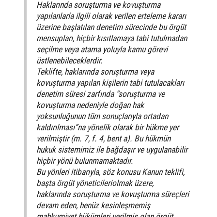
Haklarında soruşturma ve kovuşturma
yapılanlarla ilgili olarak verilen erteleme kararı
üzerine başlatılan denetim sürecinde bu örgüt
mensupları, hiçbir kısıtlamaya tabi tutulmadan
seçilme veya atama yoluyla kamu görevi
üstlenebileceklerdir.
Teklifte, haklarında soruşturma veya
kovuşturma yapılan kişilerin tabi tutulacakları
denetim süresi zarfında “soruşturma ve
kovuşturma nedeniyle doğan hak
yoksunluğunun tüm sonuçlarıyla ortadan
kaldırılması”na yönelik olarak bir hükme yer
verilmiştir (m. 7, f. 4, bent a). Bu hükmün
hukuk sistemimiz ile bağdaşır ve uygulanabilir
hiçbir yönü bulunmamaktadır.
Bu yönleri itibarıyla, söz konusu Kanun teklifi,
başta örgüt yöneticileriolmak üzere,
haklarında soruşturma ve kovuşturma süreçleri
devam eden, henüz kesinleşmemiş
mahkumiyet hükümleri verilmiş olan örgüt