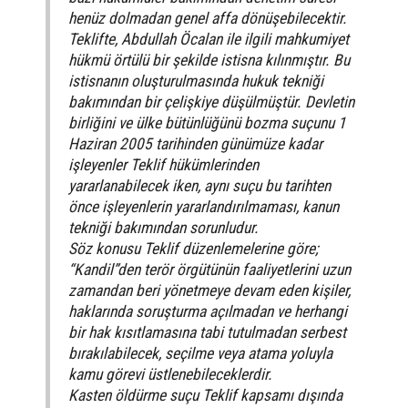
henüz dolmadan genel affa dönüşebilecektir.
Teklifte, Abdullah Öcalan ile ilgili mahkumiyet
hükmü örtülü bir şekilde istisna kılınmıştır. Bu
istisnanın oluşturulmasında hukuk tekniği
bakımından bir çelişkiye düşülmüştür. Devletin
birliğini ve ülke bütünlüğünü bozma suçunu 1
Haziran 2005 tarihinden günümüze kadar
işleyenler Teklif hükümlerinden
yararlanabilecek iken, aynı suçu bu tarihten
önce işleyenlerin yararlandırılmaması, kanun
tekniği bakımından sorunludur.
Söz konusu Teklif düzenlemelerine göre;
“Kandil”den terör örgütünün faaliyetlerini uzun
zamandan beri yönetmeye devam eden kişiler,
haklarında soruşturma açılmadan ve herhangi
bir hak kısıtlamasına tabi tutulmadan serbest
bırakılabilecek, seçilme veya atama yoluyla
kamu görevi üstlenebileceklerdir.
Kasten öldürme suçu Teklif kapsamı dışında