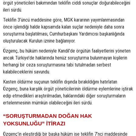
örgüt yöneticileri bakımından teklifin ciddi sonuçlar doğurabileceğini
ileri sürdü.
Teklifin 3’üncü maddesine göre, MGK kararının yayımlanmasından
önce işlendiği halde kapsamda kalan suçlar nedeniyle daha sonra
soruşturma başlatılması, Cumhurbaşkanı Yardımcısı başkanlığında
oluşturulacak Kurulun iznine bağlanıyor.
Özgenç, bu hüküm nedeniyle Kandil’de örgütün faaliyetlerini yöneten
ancak Türkiye’de haklarında henüz soruşturma bulunmayan kişilerin
herhangi bir ceza soruşturmasına tabi tutulmadan serbest
kalabileceklerini savundu.
Kasten öldürme suçunun teklifin dışında bırakıldığını hatırlatan
Özgenç, buna karşılık örgüt yöneticilerinin öldürme eylemlerine iştirak
edip etmedikleri araştırılmadan, haklarındaki diğer soruşturmaların
ertelenmesinin mümkün olabileceğini ileri sürdü.
“SORUŞTURMADAN DOĞAN HAK
YOKSUNLUĞU” İTİRAZI
Özgenç’in eleştirdiği bir başka hüküm ise teklifin 7’nci maddesinde