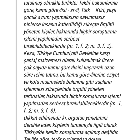
tutulmuş olmakla birlikte; Teklif hükümlerine
göre, kamu görevlisi - sivil, Türk – Kürt, yaşlı –
çocuk ayrımı yapmaksızın savunmasız
binlerce insanın katledildiği süreçte örgütü
yöneten kişiler, haklarında hiçbir soruşturma
işlemi yapılmadan serbest
bırakılabileceklerdir (m. 1, f. 2; m. 3, f. 3).
Keza, Türkiye Cumhuriyeti Devletine karşı
şantaj malzemesi olarak kullanılmak üzere
çok sayıda kamu görevlisini kaçırarak uzun
süre rehin tutma, bu kamu görevlilerine eziyet
ve kötü muamelede bulunma gibi suçların
işlenmesi süreçlerinde örgütü yöneten
teröristler, haklarında hiçbir soruşturma işlemi
yapılmadan serbest bırakılabileceklerdir (m. 1,
f. 2; m. 3, f. 3).
Dikkat edilmelidir ki, örgütün yönetimini
deruhte eden kişilerin tamamıyla ilgili olarak
Türkiye’de henüz soruşturma açılmış değildir.
Teklife göre, terör suçlarından dolayı