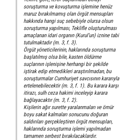
soruşturma ve kovuşturma işlemine henüz
maruz bırakılmamış olan örgüt mensupları
hakkında hangi suç sebebiyle olursa olsun
soruşturma yapılması, Teklifle oluşturulması
amaçlanan idari organın (Kurul’un) iznine tabi
tutulmaktadır (m. 3, f. 3).
Örgüt yöneticilerinin, haklarında soruşturma
başlatılmış olsa bile, kasten öldürme
suçlarının işlenişine herhangi bir şekilde
iştirak edip etmedikleri araştırılmadan, bu
soruşturmalar Cumhuriyet savcısının kararıyla
ertelenebilecektir (m. 3, f. 1). Bu karara karşı
itirazı, sulh ceza hakimi inceleyip karara
bağlayacaktır (m. 3, f. 2).
Kişilerin ağır surette yaralanmaları ve ömür
boyu sakat kalmaları sonucunu doğuran
saldırıları gerçekleştiren örgüt mensupları,
haklarında soruşturma işlemi yapılmadan
tamamen serbest bırakılacaklardır.