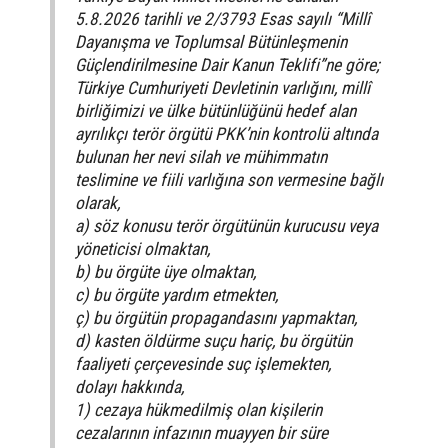
5.8.2026 tarihli ve 2/3793 Esas sayılı “Millî
Dayanışma ve Toplumsal Bütünleşmenin
Güçlendirilmesine Dair Kanun Teklifi”ne göre;
Türkiye Cumhuriyeti Devletinin varlığını, millî
birliğimizi ve ülke bütünlüğünü hedef alan
ayrılıkçı terör örgütü PKK’nin kontrolü altında
bulunan her nevi silah ve mühimmatın
teslimine ve fiili varlığına son vermesine bağlı
olarak,
a) söz konusu terör örgütünün kurucusu veya
yöneticisi olmaktan,
b) bu örgüte üye olmaktan,
c) bu örgüte yardım etmekten,
ç) bu örgütün propagandasını yapmaktan,
d) kasten öldürme suçu hariç, bu örgütün
faaliyeti çerçevesinde suç işlemekten,
dolayı hakkında,
1) cezaya hükmedilmiş olan kişilerin
cezalarının infazının muayyen bir süre