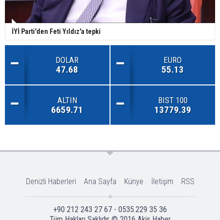
İYİ Parti'den Feti Yıldız'a tepki
DOLAR
EURO
47.68
55.13
ALTIN
BIST 100
6659.71
13779.39
Denizli Haberleri
Ana Sayfa
Künye
İletişim
RSS
+90 212 243 27 67 - 0535.229 35 36
Tüm Hakları Saklıdır © 2016
Akis Haber