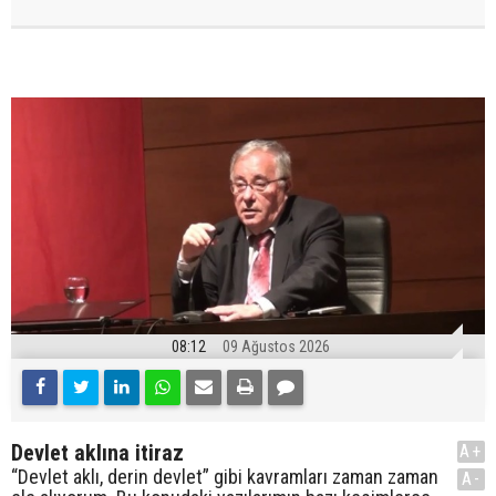
08:12
09 Ağustos 2026
Devlet aklına itiraz
A+
“Devlet aklı, derin devlet” gibi kavramları zaman zaman
A-