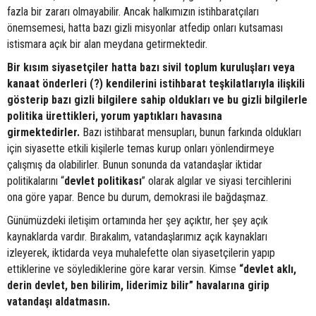
fazla bir zararı olmayabilir. Ancak halkımızın istihbaratçıları
önemsemesi, hatta bazı gizli misyonlar atfedip onları kutsaması
istismara açık bir alan meydana getirmektedir.
Bir kısım siyasetçiler hatta bazı sivil toplum kuruluşları veya
kanaat önderleri (?) kendilerini istihbarat teşkilatlarıyla ilişkili
gösterip bazı gizli bilgilere sahip oldukları ve bu gizli bilgilerle
politika ürettikleri, yorum yaptıkları havasına
girmektedirler.
Bazı istihbarat mensupları, bunun farkında oldukları
için siyasette etkili kişilerle temas kurup onları yönlendirmeye
çalışmış da olabilirler. Bunun sonunda da vatandaşlar iktidar
politikalarını “
devlet
politikası
” olarak algılar ve siyasi tercihlerini
ona göre yapar. Bence bu durum, demokrasi ile bağdaşmaz.
Günümüzdeki iletişim ortamında her şey açıktır, her şey açık
kaynaklarda vardır. Bırakalım, vatandaşlarımız açık kaynakları
izleyerek, iktidarda veya muhalefette olan siyasetçilerin yapıp
ettiklerine ve söylediklerine göre karar versin. Kimse
“devlet aklı,
derin devlet, ben bilirim, liderimiz bilir” havalarına girip
vatandaşı aldatmasın.