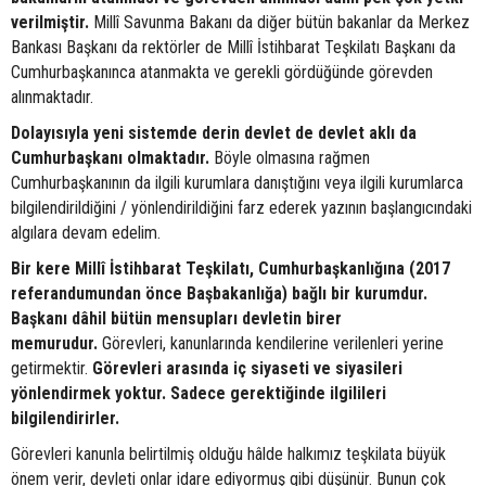
verilmiştir.
Millî Savunma Bakanı da diğer bütün bakanlar da Merkez
Bankası Başkanı da rektörler de Millî İstihbarat Teşkilatı Başkanı da
Cumhurbaşkanınca atanmakta ve gerekli gördüğünde görevden
alınmaktadır.
Dolayısıyla yeni sistemde derin devlet de devlet aklı da
Cumhurbaşkanı olmaktadır.
Böyle olmasına rağmen
Cumhurbaşkanının da ilgili kurumlara danıştığını veya ilgili kurumlarca
bilgilendirildiğini / yönlendirildiğini farz ederek yazının başlangıcındaki
algılara devam edelim.
Bir kere Millî İstihbarat Teşkilatı, Cumhurbaşkanlığına (2017
referandumundan önce Başbakanlığa) bağlı bir kurumdur.
Başkanı dâhil bütün mensupları devletin birer
memurudur.
Görevleri, kanunlarında kendilerine verilenleri yerine
getirmektir.
Görevleri arasında iç siyaseti ve siyasileri
yönlendirmek yoktur. Sadece gerektiğinde ilgilileri
bilgilendirirler.
Görevleri kanunla belirtilmiş olduğu hâlde halkımız teşkilata büyük
önem verir, devleti onlar idare ediyormuş gibi düşünür. Bunun çok