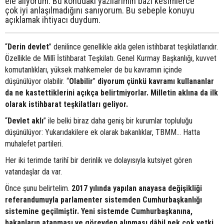
ele alıyorum. Bu konudaki yazılarımın bazı kesimlerce
çok iyi anlaşılmadığını sanıyorum. Bu sebeple konuyu
açıklamak ihtiyacı duydum.
“
Derin devlet
” denilince genellikle akla gelen istihbarat teşkilatlarıdır.
Özellikle de Millî İstihbarat Teşkilatı. Genel Kurmay Başkanlığı, kuvvet
komutanlıkları, yüksek mahkemeler de bu kavramın içinde
düşünülüyor olabilir. “
Olabilir
”
diyorum çünkü kavramı kullananlar
da ne kastettiklerini açıkça belirtmiyorlar. Milletin aklına da ilk
olarak istihbarat teşkilatları geliyor.
“
Devlet aklı
” ile belki biraz daha geniş bir kurumlar topluluğu
düşünülüyor: Yukarıdakilere ek olarak bakanlıklar, TBMM… Hatta
muhalefet partileri.
Her iki terimde tarihî bir derinlik ve dolayısıyla kutsiyet gören
vatandaşlar da var.
Önce şunu belirtelim.
2017 yılında yapılan anayasa değişikliği
referandumuyla parlamenter sistemden Cumhurbaşkanlığı
sistemine geçilmiştir. Yeni sistemde Cumhurbaşkanına,
bakanların atanması ve görevden alınması dâhil pek çok yetki