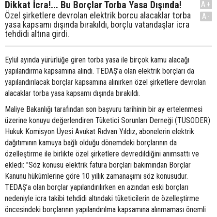
Dikkat İcra!... Bu Borçlar Torba Yasa Dışında!
A+
Özel şirketlere devrolan elektrik borcu alacaklar torba
A-
yasa kapsamı dışında bırakıldı, borçlu vatandaşlar icra
tehdidi altına girdi.
Eylül ayında yürürlüğe giren torba yasa ile birçok kamu alacağı
yapılandırma kapsamına alındı. TEDAŞ’a olan elektrik borçları da
yapılandırılacak borçlar kapsamına alınırken özel şirketlere devrolan
alacaklar torba yasa kapsamı dışında bırakıldı.
Maliye Bakanlığı tarafından son başvuru tarihinin bir ay ertelenmesi
üzerine konuyu değerlendiren Tüketici Sorunları Derneği (TÜSODER)
Hukuk Komisyon Üyesi Avukat Rıdvan Yıldız, abonelerin elektrik
dağıtımının kamuya bağlı olduğu dönemdeki borçlarının da
özelleştirme ile birlikte özel şirketlere devredildiğini anımsattı ve
ekledi: "Söz konusu elektrik fatura borçları bakımından Borçlar
Kanunu hükümlerine göre 10 yıllık zamanaşımı söz konusudur.
TEDAŞ’a olan borçlar yapılandırılırken en azından eski borçları
nedeniyle icra takibi tehdidi altındaki tüketicilerin de özelleştirme
öncesindeki borçlarının yapılandırılma kapsamına alınmaması önemli