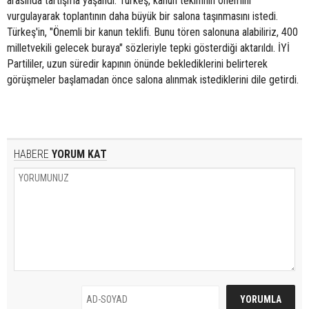
arasında tartışma yaşandı. Türkeş, kanun teklifinin önemini
vurgulayarak toplantının daha büyük bir salona taşınmasını istedi.
Türkeş'in, "Önemli bir kanun teklifi. Bunu tören salonuna alabiliriz, 400
milletvekili gelecek buraya" sözleriyle tepki gösterdiği aktarıldı. İYİ
Partililer, uzun süredir kapının önünde beklediklerini belirterek
görüşmeler başlamadan önce salona alınmak istediklerini dile getirdi.
HABERE
YORUM KAT