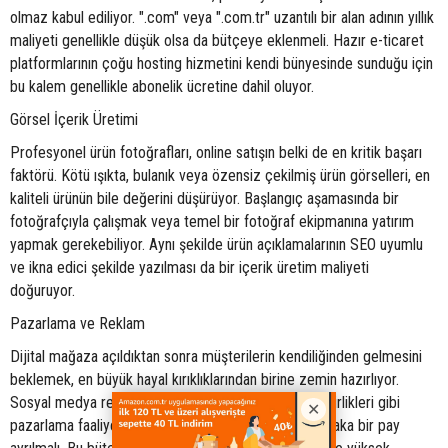
olmaz kabul ediliyor. ".com" veya ".com.tr" uzantılı bir alan adının yıllık
maliyeti genellikle düşük olsa da bütçeye eklenmeli. Hazır e-ticaret
platformlarının çoğu hosting hizmetini kendi bünyesinde sunduğu için
bu kalem genellikle abonelik ücretine dahil oluyor.
Görsel İçerik Üretimi
Profesyonel ürün fotoğrafları, online satışın belki de en kritik başarı
faktörü. Kötü ışıkta, bulanık veya özensiz çekilmiş ürün görselleri, en
kaliteli ürünün bile değerini düşürüyor. Başlangıç aşamasında bir
fotoğrafçıyla çalışmak veya temel bir fotoğraf ekipmanına yatırım
yapmak gerekebiliyor. Aynı şekilde ürün açıklamalarının SEO uyumlu
ve ikna edici şekilde yazılması da bir içerik üretim maliyeti
doğuruyor.
Pazarlama ve Reklam
Dijital mağaza açıldıktan sonra müşterilerin kendiliğinden gelmesini
beklemek, en büyük hayal kırıklıklarından birine zemin hazırlıyor.
Sosyal medya reklamları, Google Ads, influencer iş birlikleri gibi
pazarlama faaliyetleri için başlangıç bütçesinde mutlaka bir pay