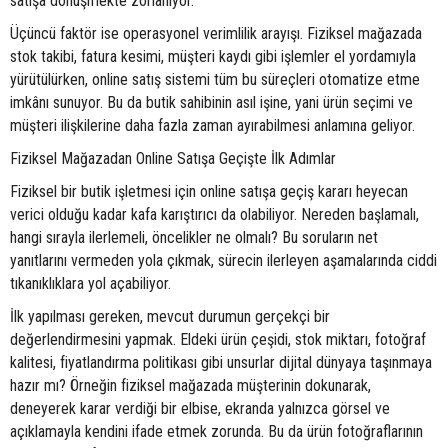
satışa dönüşmekte zorlanıyor.
Üçüncü faktör ise operasyonel verimlilik arayışı. Fiziksel mağazada
stok takibi, fatura kesimi, müşteri kaydı gibi işlemler el yordamıyla
yürütülürken, online satış sistemi tüm bu süreçleri otomatize etme
imkânı sunuyor. Bu da butik sahibinin asıl işine, yani ürün seçimi ve
müşteri ilişkilerine daha fazla zaman ayırabilmesi anlamına geliyor.
Fiziksel Mağazadan Online Satışa Geçişte İlk Adımlar
Fiziksel bir butik işletmesi için online satışa geçiş kararı heyecan
verici olduğu kadar kafa karıştırıcı da olabiliyor. Nereden başlamalı,
hangi sırayla ilerlemeli, öncelikler ne olmalı? Bu soruların net
yanıtlarını vermeden yola çıkmak, sürecin ilerleyen aşamalarında ciddi
tıkanıklıklara yol açabiliyor.
İlk yapılması gereken, mevcut durumun gerçekçi bir
değerlendirmesini yapmak. Eldeki ürün çeşidi, stok miktarı, fotoğraf
kalitesi, fiyatlandırma politikası gibi unsurlar dijital dünyaya taşınmaya
hazır mı? Örneğin fiziksel mağazada müşterinin dokunarak,
deneyerek karar verdiği bir elbise, ekranda yalnızca görsel ve
açıklamayla kendini ifade etmek zorunda. Bu da ürün fotoğraflarının