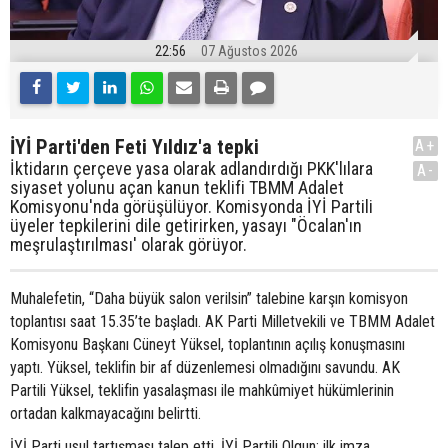
22:56
07 Ağustos 2026
İYİ Parti'den Feti Yıldız'a tepki
A+
İktidarın çerçeve yasa olarak adlandırdığı PKK'lılara
A-
siyaset yolunu açan kanun teklifi TBMM Adalet
Komisyonu'nda görüşülüyor. Komisyonda İYİ Partili
üyeler tepkilerini dile getirirken, yasayı "Öcalan'ın
meşrulaştırılması' olarak görüyor.
Muhalefetin, “Daha büyük salon verilsin” talebine karşın komisyon
toplantısı saat 15.35’te başladı. AK Parti Milletvekili ve TBMM Adalet
Komisyonu Başkanı Cüneyt Yüksel, toplantının açılış konuşmasını
yaptı. Yüksel, teklifin bir af düzenlemesi olmadığını savundu. AK
Partili Yüksel, teklifin yasalaşması ile mahkûmiyet hükümlerinin
ortadan kalkmayacağını belirtti.
İYİ Parti usul tartışması talep etti. İYİ Partili Olgun; ilk imza