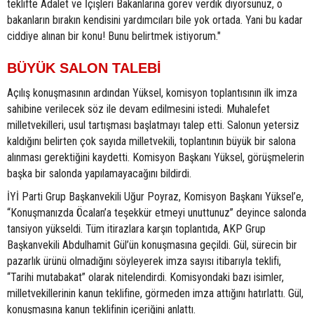
teklifte Adalet ve İçişleri Bakanlarına görev verdik diyorsunuz, o
bakanların bırakın kendisini yardımcıları bile yok ortada. Yani bu kadar
ciddiye alınan bir konu! Bunu belirtmek istiyorum."
BÜYÜK SALON TALEBİ
Açılış konuşmasının ardından Yüksel, komisyon toplantısının ilk imza
sahibine verilecek söz ile devam edilmesini istedi. Muhalefet
milletvekilleri, usul tartışması başlatmayı talep etti. Salonun yetersiz
kaldığını belirten çok sayıda milletvekili, toplantının büyük bir salona
alınması gerektiğini kaydetti. Komisyon Başkanı Yüksel, görüşmelerin
başka bir salonda yapılamayacağını bildirdi.
İYİ Parti Grup Başkanvekili Uğur Poyraz, Komisyon Başkanı Yüksel’e,
“Konuşmanızda Öcalan’a teşekkür etmeyi unuttunuz” deyince salonda
tansiyon yükseldi. Tüm itirazlara karşın toplantıda, AKP Grup
Başkanvekili Abdulhamit Gül’ün konuşmasına geçildi. Gül, sürecin bir
pazarlık ürünü olmadığını söyleyerek imza sayısı itibarıyla teklifi,
“Tarihi mutabakat” olarak nitelendirdi. Komisyondaki bazı isimler,
milletvekillerinin kanun teklifine, görmeden imza attığını hatırlattı. Gül,
konuşmasına kanun teklifinin içeriğini anlattı.