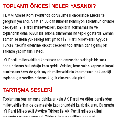
TOPLANTI ÖNCESİ NELER YAŞANDI?
TBMM Adalet Komisyonu'nda görüşülmesi öncesinde Meclis'te
gerginlik yaşandı. Saat 14.30'dan itibaren komisyon salonunun önünde
bekleyen İYİ Partili milletvekilleri, kapıların açılmamasına ve
toplantının daha büyük bir salona alınmamasına tepki gösterdi. Zaman
zaman seslerin yükseldiği tartışmada İYİ Parti Milletvekili Ayyüce
Türkeş, teklifin önemine dikkat çekerek toplantının daha geniş bir
salonda yapılmasını istedi.
İYİ Partili milletvekilleri komisyon toplantısından yaklaşık bir saat
önce salonun bulunduğu kata geldi. Vekiller, hem salon kapısının kapalı
tutulmasını hem de çok sayıda milletvekilinin katılmasının beklendiği
toplantı için seçilen salonun küçük olmasını eleştirdi.
TARTIŞMA SESLERİ
Toplantının başlamasına dakikalar kala AK Partili ve diğer partilerden
milletvekillerinin de gelmesiyle kapı önündeki kalabalık arttı. Bu sırada
İYİ Parti Milletvekili Ayyüce Türkeş ile AK Partili milletvekilleri