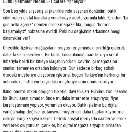
Butik İşletmeler Neden E-Ticarete Yöneliyor?
Son beş yılda alışveriş alışkanlıklarında yaşanan dönüşüm, butik
işletmeleri dijital kanallara yönelmeye adeta zorunlu kıldı. Eskiden "bir
gün belki açarız" denilen online mağaza fikri, bugün "hemen
başlamalıyız" noktasına evrildi. Peki bu değişimin arkasında hangi
dinamikler var?
Öncelikle fiziksel mağazaların müşteri erişimindeki sınırlılığı giderek
daha fazla hissediliyor. Bir butik, konumlandığı cadde veya semt
itibarıyla belirli bir kitleye ulaşabiliyorken, çevrim içi mağaza bu
sınırları tamamen ortadan kaldırıyor. Dün sadece birkaç sokak
ötedeki müşteriye ulaşabilen işletme, bugün Türkiye'nin herhangi bir
şehrindeki, hatta yurt dışındaki müşteriye ürün gönderebiliyor.
İkinci önemli etken değişen tüketici davranışları. Günümüzde insanlar
bir ürünü satın almadan önce mutlaka internette araştırıyor, fiyat
karşılaştırması yapıyor, yorumları okuyor. Butik işletme bu dijital
varlığa sahip değilse, potansiyel müşterisini daha baştan kaybetme
riskiyle karşı karşıya kalıyor. Üstelik sosyal medyada saatlerce emek
verilerek oluşturulan içerikler, bir dijital mağaza altyapısı olmadan