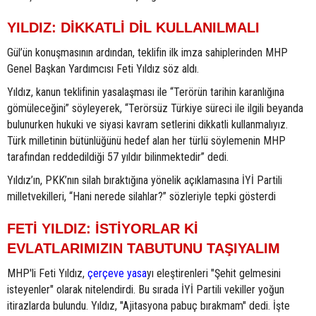
YILDIZ: DİKKATLİ DİL KULLANILMALI
Gül’ün konuşmasının ardından, teklifin ilk imza sahiplerinden MHP
Genel Başkan Yardımcısı Feti Yıldız söz aldı.
Yıldız, kanun teklifinin yasalaşması ile “Terörün tarihin karanlığına
gömüleceğini” söyleyerek, “Terörsüz Türkiye süreci ile ilgili beyanda
bulunurken hukuki ve siyasi kavram setlerini dikkatli kullanmalıyız.
Türk milletinin bütünlüğünü hedef alan her türlü söylemenin MHP
tarafından reddedildiği 57 yıldır bilinmektedir” dedi.
Yıldız’ın, PKK’nın silah bıraktığına yönelik açıklamasına İYİ Partili
milletvekilleri, “Hani nerede silahlar?” sözleriyle tepki gösterdi
FETİ YILDIZ: İSTİYORLAR Kİ
EVLATLARIMIZIN TABUTUNU TAŞIYALIM
MHP'li Feti Yıldız,
çerçeve yasa
yı eleştirenleri "Şehit gelmesini
isteyenler" olarak nitelendirdi. Bu sırada İYİ Partili vekiller yoğun
itirazlarda bulundu. Yıldız, "Ajitasyona pabuç bırakmam" dedi. İşte