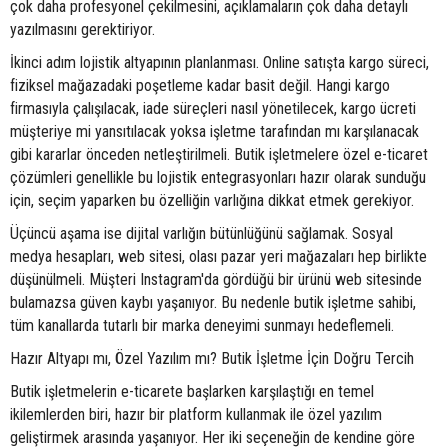
çok daha profesyonel çekilmesini, açıklamaların çok daha detaylı
yazılmasını gerektiriyor.
İkinci adım lojistik altyapının planlanması. Online satışta kargo süreci,
fiziksel mağazadaki poşetleme kadar basit değil. Hangi kargo
firmasıyla çalışılacak, iade süreçleri nasıl yönetilecek, kargo ücreti
müşteriye mi yansıtılacak yoksa işletme tarafından mı karşılanacak
gibi kararlar önceden netleştirilmeli. Butik işletmelere özel e-ticaret
çözümleri genellikle bu lojistik entegrasyonları hazır olarak sunduğu
için, seçim yaparken bu özelliğin varlığına dikkat etmek gerekiyor.
Üçüncü aşama ise dijital varlığın bütünlüğünü sağlamak. Sosyal
medya hesapları, web sitesi, olası pazar yeri mağazaları hep birlikte
düşünülmeli. Müşteri Instagram'da gördüğü bir ürünü web sitesinde
bulamazsa güven kaybı yaşanıyor. Bu nedenle butik işletme sahibi,
tüm kanallarda tutarlı bir marka deneyimi sunmayı hedeflemeli.
Hazır Altyapı mı, Özel Yazılım mı? Butik İşletme İçin Doğru Tercih
Butik işletmelerin e-ticarete başlarken karşılaştığı en temel
ikilemlerden biri, hazır bir platform kullanmak ile özel yazılım
geliştirmek arasında yaşanıyor. Her iki seçeneğin de kendine göre