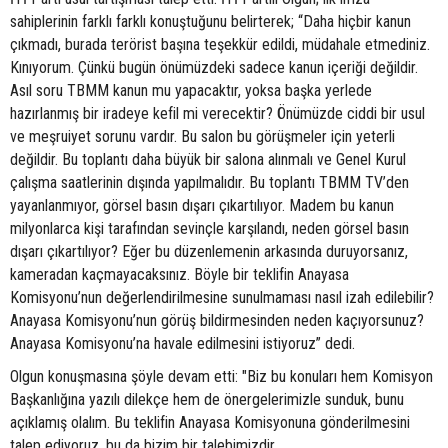
sahiplerinin farklı farklı konuştuğunu belirterek; “Daha hiçbir kanun
çıkmadı, burada terörist başına teşekkür edildi, müdahale etmediniz.
Kınıyorum. Çünkü bugün önümüzdeki sadece kanun içeriği değildir.
Asıl soru TBMM kanun mu yapacaktır, yoksa başka yerlede
hazırlanmış bir iradeye kefil mi verecektir? Önümüzde ciddi bir usul
ve meşruiyet sorunu vardır. Bu salon bu görüşmeler için yeterli
değildir. Bu toplantı daha büyük bir salona alınmalı ve Genel Kurul
çalışma saatlerinin dışında yapılmalıdır. Bu toplantı TBMM TV’den
yayanlanmıyor, görsel basın dışarı çıkartılıyor. Madem bu kanun
milyonlarca kişi tarafından sevinçle karşılandı, neden görsel basın
dışarı çıkartılıyor? Eğer bu düzenlemenin arkasında duruyorsanız,
kameradan kaçmayacaksınız. Böyle bir teklifin Anayasa
Komisyonu’nun değerlendirilmesine sunulmaması nasıl izah edilebilir?
Anayasa Komisyonu’nun görüş bildirmesinden neden kaçıyorsunuz?
Anayasa Komisyonu’na havale edilmesini istiyoruz” dedi.
Olgun konuşmasına şöyle devam etti: "Biz bu konuları hem Komisyon
Başkanlığına yazılı dilekçe hem de önergelerimizle sunduk, bunu
açıklamış olalım. Bu teklifin Anayasa Komisyonuna gönderilmesini
talep ediyoruz, bu da bizim bir talebimizdir.