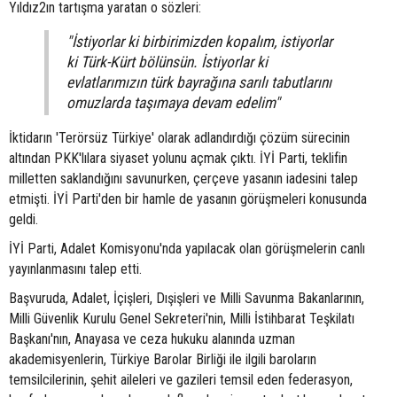
Yıldız2ın tartışma yaratan o sözleri:
"İstiyorlar ki birbirimizden kopalım, istiyorlar
ki Türk-Kürt bölünsün. İstiyorlar ki
evlatlarımızın türk bayrağına sarılı tabutlarını
omuzlarda taşımaya devam edelim"
İktidarın 'Terörsüz Türkiye' olarak adlandırdığı çözüm sürecinin
altından PKK'lılara siyaset yolunu açmak çıktı. İYİ Parti, teklifin
milletten saklandığını savunurken, çerçeve yasanın iadesini talep
etmişti. İYİ Parti'den bir hamle de yasanın görüşmeleri konusunda
geldi.
İYİ Parti, Adalet Komisyonu'nda yapılacak olan görüşmelerin canlı
yayınlanmasını talep etti.
Başvuruda, Adalet, İçişleri, Dışişleri ve Milli Savunma Bakanlarının,
Milli Güvenlik Kurulu Genel Sekreteri'nin, Milli İstihbarat Teşkilatı
Başkanı'nın, Anayasa ve ceza hukuku alanında uzman
akademisyenlerin, Türkiye Barolar Birliği ile ilgili baroların
temsilcilerinin, şehit aileleri ve gazileri temsil eden federasyon,