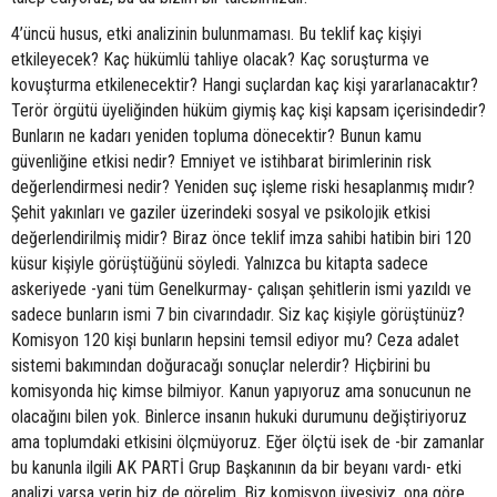
4’üncü husus, etki analizinin bulunmaması. Bu teklif kaç kişiyi
etkileyecek? Kaç hükümlü tahliye olacak? Kaç soruşturma ve
kovuşturma etkilenecektir? Hangi suçlardan kaç kişi yararlanacaktır?
Terör örgütü üyeliğinden hüküm giymiş kaç kişi kapsam içerisindedir?
Bunların ne kadarı yeniden topluma dönecektir? Bunun kamu
güvenliğine etkisi nedir? Emniyet ve istihbarat birimlerinin risk
değerlendirmesi nedir? Yeniden suç işleme riski hesaplanmış mıdır?
Şehit yakınları ve gaziler üzerindeki sosyal ve psikolojik etkisi
değerlendirilmiş midir? Biraz önce teklif imza sahibi hatibin biri 120
küsur kişiyle görüştüğünü söyledi. Yalnızca bu kitapta sadece
askeriyede -yani tüm Genelkurmay- çalışan şehitlerin ismi yazıldı ve
sadece bunların ismi 7 bin civarındadır. Siz kaç kişiyle görüştünüz?
Komisyon 120 kişi bunların hepsini temsil ediyor mu? Ceza adalet
sistemi bakımından doğuracağı sonuçlar nelerdir? Hiçbirini bu
komisyonda hiç kimse bilmiyor. Kanun yapıyoruz ama sonucunun ne
olacağını bilen yok. Binlerce insanın hukuki durumunu değiştiriyoruz
ama toplumdaki etkisini ölçmüyoruz. Eğer ölçtü isek de -bir zamanlar
bu kanunla ilgili AK PARTİ Grup Başkanının da bir beyanı vardı- etki
analizi varsa verin biz de görelim. Biz komisyon üyesiyiz, ona göre