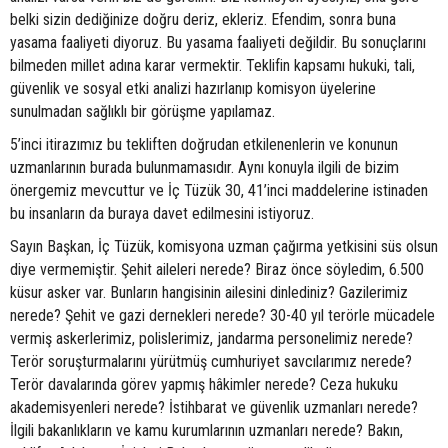
belki sizin dediğinize doğru deriz, ekleriz. Efendim, sonra buna
yasama faaliyeti diyoruz. Bu yasama faaliyeti değildir. Bu sonuçlarını
bilmeden millet adına karar vermektir. Teklifin kapsamı hukuki, tali,
güvenlik ve sosyal etki analizi hazırlanıp komisyon üyelerine
sunulmadan sağlıklı bir görüşme yapılamaz.
5’inci itirazımız bu tekliften doğrudan etkilenenlerin ve konunun
uzmanlarının burada bulunmamasıdır. Aynı konuyla ilgili de bizim
önergemiz mevcuttur ve İç Tüzük 30, 41’inci maddelerine istinaden
bu insanların da buraya davet edilmesini istiyoruz.
Sayın Başkan, İç Tüzük, komisyona uzman çağırma yetkisini süs olsun
diye vermemiştir. Şehit aileleri nerede? Biraz önce söyledim, 6.500
küsur asker var. Bunların hangisinin ailesini dinlediniz? Gazilerimiz
nerede? Şehit ve gazi dernekleri nerede? 30-40 yıl terörle mücadele
vermiş askerlerimiz, polislerimiz, jandarma personelimiz nerede?
Terör soruşturmalarını yürütmüş cumhuriyet savcılarımız nerede?
Terör davalarında görev yapmış hâkimler nerede? Ceza hukuku
akademisyenleri nerede? İstihbarat ve güvenlik uzmanları nerede?
İlgili bakanlıkların ve kamu kurumlarının uzmanları nerede? Bakın,