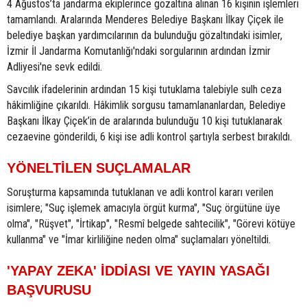
4 Ağustos’ta jandarma ekiplerince gözaltına alınan 16 kişinin işlemleri
tamamlandı. Aralarında Menderes Belediye Başkanı İlkay Çiçek ile
belediye başkan yardımcılarının da bulunduğu gözaltındaki isimler,
İzmir İl Jandarma Komutanlığı'ndaki sorgularının ardından İzmir
Adliyesi'ne sevk edildi.
Savcılık ifadelerinin ardından 15 kişi tutuklama talebiyle sulh ceza
hâkimliğine çıkarıldı. Hâkimlik sorgusu tamamlananlardan, Belediye
Başkanı İlkay Çiçek’in de aralarında bulunduğu 10 kişi tutuklanarak
cezaevine gönderildi, 6 kişi ise adli kontrol şartıyla serbest bırakıldı.
YÖNELTİLEN SUÇLAMALAR
Soruşturma kapsamında tutuklanan ve adli kontrol kararı verilen
isimlere; "Suç işlemek amacıyla örgüt kurma", "Suç örgütüne üye
olma", "Rüşvet", "İrtikap", "Resmî belgede sahtecilik", "Görevi kötüye
kullanma" ve "İmar kirliliğine neden olma" suçlamaları yöneltildi.
'YAPAY ZEKA' İDDİASI VE YAYIN YASAĞI
BAŞVURUSU