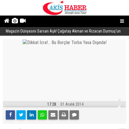
Magazin Dünyasını Sarsan Aşk! Çağatay Akman ve Rızacan Durmuş'un
E
Gizli İlişkisi Ortaya Çıktı
17:28
01 Aralık 2014