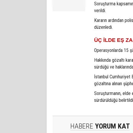
Soruşturma kapsamınd
verildi.
Kararın ardından poli
düzenledi.
ÜÇ İLDE EŞ 
Operasyonlarda 15 şüp
Hakkında gözaltı kara
sürdüğü ve haklarında 
İstanbul Cumhuriyet 
gözaltına alınan şüphe
Soruşturmanın, elde e
sürdürüldüğü belirtildi
HABERE
YORUM KAT