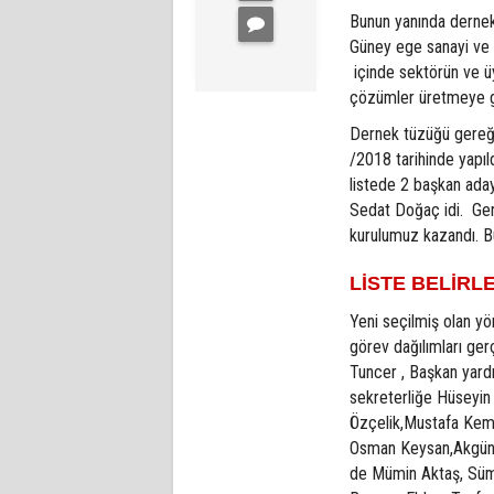
Bunun yanında derne
Güney ege sanayi ve 
içinde sektörün ve üye
çözümler üretmeye ga
Dernek tüzüğü gereği
/2018 tarihinde yapıl
listede 2 başkan aday
Sedat Doğaç idi. Ger
kurulumuz kazandı. B
LİSTE BELİRL
Yeni seçilmiş olan yö
görev dağılımları ger
Tuncer , Başkan yardı
sekreterliğe Hüseyin
Özçelik,Mustafa Kem
Osman Keysan,Akgün 
de Mümin Aktaş, Süm