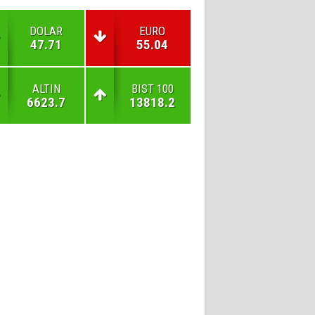
DOLAR
EURO
47.71
55.04
ALTIN
BIST 100
6623.7
13818.2