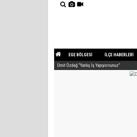
EGE BÖLGESİ
İLÇE HABERLERİ
Ümit Özdağ ''Yanlış İş Yapıyorsunuz''
YAZARLAR
GÜNDEM