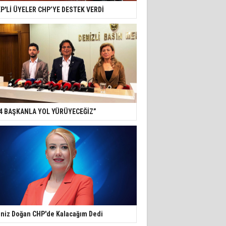
P'Lİ ÜYELER CHP’YE DESTEK VERDİ
4 BAŞKANLA YOL YÜRÜYECEĞİZ”
niz Doğan CHP'de Kalacağım Dedi