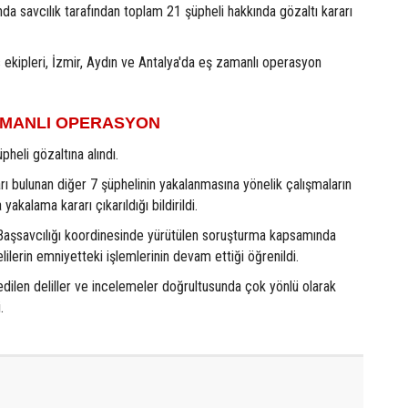
a savcılık tarafından toplam 21 şüpheli hakkında gözaltı kararı
s ekipleri, İzmir, Aydın ve Antalya'da eş zamanlı operasyon
ZAMANLI OPERASYON
heli gözaltına alındı.
rı bulunan diğer 7 şüphelinin yakalanmasına yönelik çalışmaların
yakalama kararı çıkarıldığı bildirildi.
Başsavcılığı koordinesinde yürütülen soruşturma kapsamında
lilerin emniyetteki işlemlerinin devam ettiği öğrenildi.
dilen deliller ve incelemeler doğrultusunda çok yönlü olarak
.