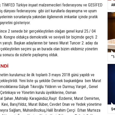
k TİMFED Türkiye inşaat malzemecileri federasyonu ve GESİFED
AK
iş dünyası federasyonu gibi üst kurullarla dayanışma ve uyum
lerinin sorunlarıyla yakından ilgilenerek imkanlar içinde pratik
yretini gösteriyor.
nce 2 senede bir gerçekleştirilen olağan genel kurul 25./ 04
dı. Kongre oldukça demokratik ve seviyeli bir biçimde geçti. 2
ı yarıştı. Başkan adaylarının bir tanesi Murat Tuncer 2. aday da
çekleştirilen seçimi şu an burada olan bizim ekibimiz yönetim
u sonucu da sizlerle paylaşmış olduk.
“1
ENDİ
netim kurulumuz ile ilk toplantı 3 mayıs 2018 günü yapıldı ve
çekleştirildi. Yeni liste şu şekilde Dernek başkanlığına ben Murat
mcılıklarına Gülşah Tıkıroğlu Yıldırım ve Durmuş Vargel , Genel
 Çetinkaya ve Yönetim kurulu üyeliklerine, Osman
al Şahan ,Muhtalip Karagündüz,Raşit Özdemir, Murat Demirten,
Kavi, BarışYıldız, Murat Büber, Cevdet Onan ve Yedek yönetime
Şe
eyra Sağlam, MuhsinBozkuş,Halil İbrahim Çerçi Erhan Murteza