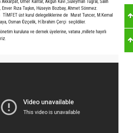
 Akkarpat, Ömer Kantar, Akgün Kavi ,Süleyman Tuğral, Salih
n, Enver Rıza Taşkın, Hüseyin Bozbay, Ahmet Sönmez.
n TİMFET üst kurul delegeliklerine de Murat Tuncer, M.Kemal
aya, Osman Özçelik, H.İbrahim Çerçi seçildiler.
önetim kuruluna ve dernek üyelerine, vatana ,millete hayırlı
riz.