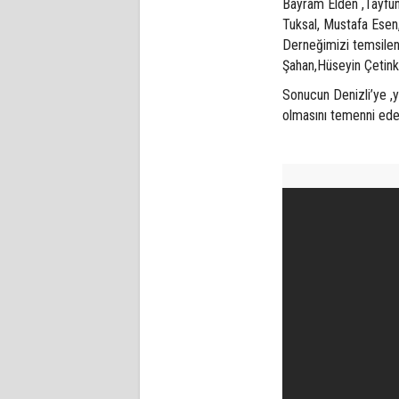
Bayram Elden ,Tayfun
Tuksal, Mustafa Ese
Derneğimizi temsile
Şahan,Hüseyin Çetink
Sonucun Denizli’ye ,y
olmasını temenni ede