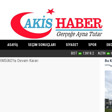
ASAYİŞ
SEÇİM SONUÇLARI
SİYASET
SPOR
EK
Bu haliyle kanunlaşırsa kaos yaşanır
BIST
13818.2
ALTIN
Bu K