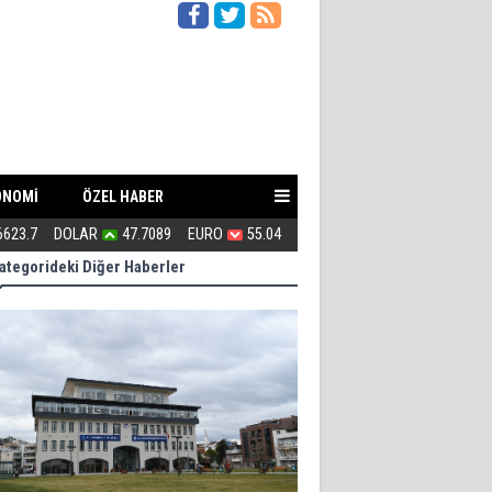
ONOMİ
ÖZEL HABER
6623.7
DOLAR
47.7089
EURO
55.04
Uğur Poyraz ''Suç İşliyorsunuz''
ategorideki Diğer Haberler