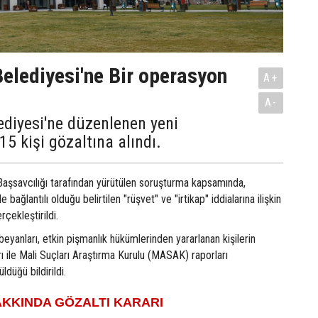
elediyesi'ne Bir operasyon
A+
A-
diyesi'ne düzenlenen yeni
5 kişi gözaltına alındı.
Başsavcılığı tarafından yürütülen soruşturma kapsamında,
 bağlantılı olduğu belirtilen "rüşvet" ve "irtikap" iddialarına ilişkin
çekleştirildi.
beyanları, etkin pişmanlık hükümlerinden yararlanan kişilerin
rı ile Mali Suçları Araştırma Kurulu (MASAK) raporları
düğü bildirildi.
AKKINDA GÖZALTI KARARI