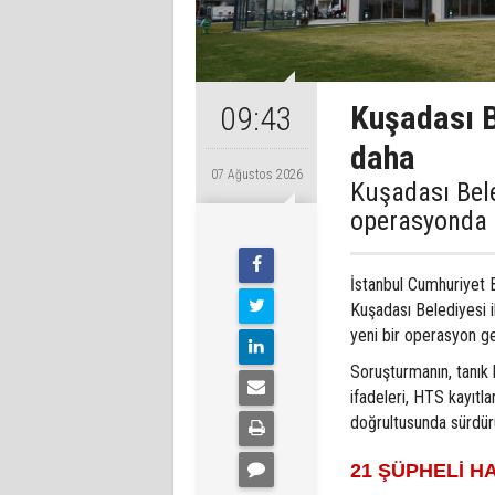
Kuşadası B
09:43
daha
07 Ağustos 2026
Kuşadası Bele
operasyonda 1
İstanbul Cumhuriyet 
Kuşadası Belediyesi ile
yeni bir operasyon ger
Soruşturmanın, tanık 
ifadeleri, HTS kayıtla
doğrultusunda sürdürül
21 ŞÜPHELİ H