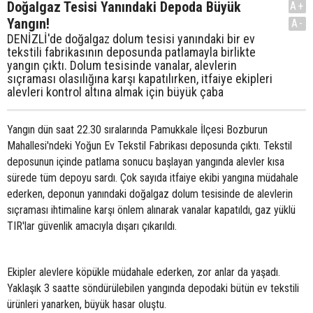
Doğalgaz Tesisi Yanındaki Depoda Büyük
A+
Yangın!
A-
DENİZLİ'de doğalgaz dolum tesisi yanındaki bir ev
tekstili fabrikasının deposunda patlamayla birlikte
yangın çıktı. Dolum tesisinde vanalar, alevlerin
sıçraması olasılığına karşı kapatılırken, itfaiye ekipleri
alevleri kontrol altına almak için büyük çaba
Yangın dün saat 22.30 sıralarında Pamukkale İlçesi Bozburun
Mahallesi'ndeki Yoğun Ev Tekstil Fabrikası deposunda çıktı. Tekstil
deposunun içinde patlama sonucu başlayan yangında alevler kısa
sürede tüm depoyu sardı. Çok sayıda itfaiye ekibi yangına müdahale
ederken, deponun yanındaki doğalgaz dolum tesisinde de alevlerin
sıçraması ihtimaline karşı önlem alınarak vanalar kapatıldı, gaz yüklü
TIR'lar güvenlik amacıyla dışarı çıkarıldı.
Ekipler alevlere köpükle müdahale ederken, zor anlar da yaşadı.
Yaklaşık 3 saatte söndürülebilen yangında depodaki bütün ev tekstili
ürünleri yanarken, büyük hasar oluştu.