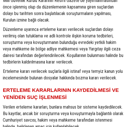
Milli Güvenlik Kurulu Kararının Resmi Gazete'de yayımlanmasından
önce işlenmiş olup da düzenlemenin kapsamına giren suçlardan
dolayı bu tarihten sonra başlatılacak soruşturmaların yapılması,
Kurulun iznine bağlı olacak.
Düzenleme uyarınca erteleme kararı verilecek suçlardan dolayı
verilmiş olan tutuklama ve adli kontrole ilişkin koruma tedbirleri,
soruşturma veya kovuşturmanın bulunduğu evredeki yetkili hakim
veya mahkeme ile bölge adliye mahkemesi veya Yargıtay ilgili ceza
dairesi tarafından değerlendirilecek. Koşullarının bulunması halinde bu
tedbirlerin kaldırılmasına karar verilecek.
Erteleme kararı verilecek suçlarla ilgili istinaf veya temyiz kanun yolu
incelemesinde bulunan dosyalar hakkında bozma kararı verilecek.
ERTELEME KARARLARININ KAYDEDİLMESİ VE
YENİDEN SUÇ İŞLENMESİ
Verilen erteleme kararları, bunlara mahsus bir sisteme kaydedilecek.
Bu kayıtlar, ancak bir soruşturma veya kovuşturmayla bağlantılı olarak
Cumhuriyet savcısı, hakim veya mahkeme tarafından istenmesi
halinde, belirlenen amaç için kullanılabilecek.