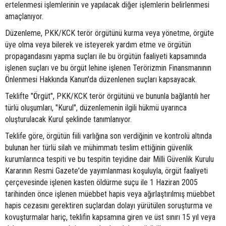
ertelenmesi işlemlerinin ve yapılacak diğer işlemlerin belirlenmesi
amaçlanıyor.
Düzenleme, PKK/KCK terör örgütünü kurma veya yönetme, örgüte
üye olma veya bilerek ve isteyerek yardım etme ve örgütün
propagandasını yapma suçları ile bu örgütün faaliyeti kapsamında
işlenen suçları ve bu örgüt lehine işlenen Terörizmin Finansmanının
Önlenmesi Hakkında Kanun'da düzenlenen suçları kapsayacak.
Teklifte "Örgüt", PKK/KCK terör örgütünü ve bununla bağlantılı her
türlü oluşumları, "Kurul", düzenlemenin ilgili hükmü uyarınca
oluşturulacak Kurul şeklinde tanımlanıyor.
Teklife göre, örgütün fiili varlığına son verdiğinin ve kontrolü altında
bulunan her türlü silah ve mühimmatı teslim ettiğinin güvenlik
kurumlarınca tespiti ve bu tespitin teyidine dair Milli Güvenlik Kurulu
Kararının Resmi Gazete'de yayımlanması koşuluyla, örgüt faaliyeti
çerçevesinde işlenen kasten öldürme suçu ile 1 Haziran 2005
tarihinden önce işlenen müebbet hapis veya ağırlaştırılmış müebbet
hapis cezasını gerektiren suçlardan dolayı yürütülen soruşturma ve
kovuşturmalar hariç, teklifin kapsamına giren ve üst sınırı 15 yıl veya