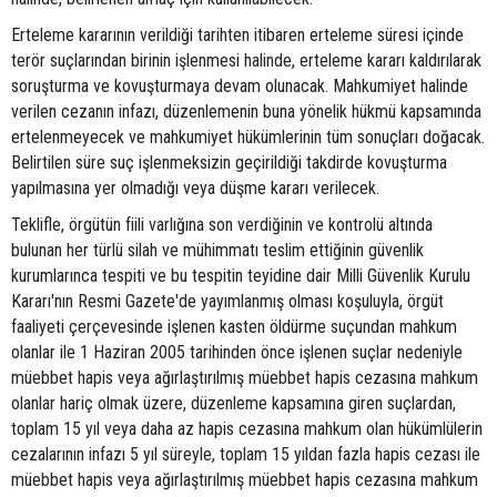
Erteleme kararının verildiği tarihten itibaren erteleme süresi içinde
terör suçlarından birinin işlenmesi halinde, erteleme kararı kaldırılarak
soruşturma ve kovuşturmaya devam olunacak. Mahkumiyet halinde
verilen cezanın infazı, düzenlemenin buna yönelik hükmü kapsamında
ertelenmeyecek ve mahkumiyet hükümlerinin tüm sonuçları doğacak.
Belirtilen süre suç işlenmeksizin geçirildiği takdirde kovuşturma
yapılmasına yer olmadığı veya düşme kararı verilecek.
Teklifle, örgütün fiili varlığına son verdiğinin ve kontrolü altında
bulunan her türlü silah ve mühimmatı teslim ettiğinin güvenlik
kurumlarınca tespiti ve bu tespitin teyidine dair Milli Güvenlik Kurulu
Kararı'nın Resmi Gazete'de yayımlanmış olması koşuluyla, örgüt
faaliyeti çerçevesinde işlenen kasten öldürme suçundan mahkum
olanlar ile 1 Haziran 2005 tarihinden önce işlenen suçlar nedeniyle
müebbet hapis veya ağırlaştırılmış müebbet hapis cezasına mahkum
olanlar hariç olmak üzere, düzenleme kapsamına giren suçlardan,
toplam 15 yıl veya daha az hapis cezasına mahkum olan hükümlülerin
cezalarının infazı 5 yıl süreyle, toplam 15 yıldan fazla hapis cezası ile
müebbet hapis veya ağırlaştırılmış müebbet hapis cezasına mahkum