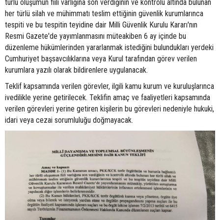
türlü oluşumun fiili varlığına son verdiğinin ve kontrolü altında bulunan
her türlü silah ve mühimmatı teslim ettiğinin güvenlik kurumlarınca
tespiti ve bu tespitin teyidine dair Milli Güvenlik Kurulu Kararı'nın
Resmi Gazete'de yayımlanmasını müteakiben 6 ay içinde bu
düzenleme hükümlerinden yararlanmak istediğini bulundukları yerdeki
Cumhuriyet başsavcılıklarına veya Kurul tarafından görev verilen
kurumlara yazılı olarak bildirenlere uygulanacak.
Teklif kapsamında verilen görevler, ilgili kamu kurum ve kuruluşlarınca
ivedilikle yerine getirilecek. Teklifin amaç ve faaliyetleri kapsamında
verilen görevleri yerine getiren kişilerin bu görevleri nedeniyle hukuki,
idari veya cezai sorumluluğu doğmayacak.