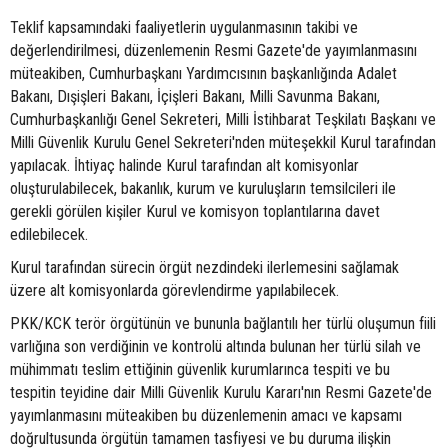
Teklif kapsamındaki faaliyetlerin uygulanmasının takibi ve
değerlendirilmesi, düzenlemenin Resmi Gazete'de yayımlanmasını
müteakiben, Cumhurbaşkanı Yardımcısının başkanlığında Adalet
Bakanı, Dışişleri Bakanı, İçişleri Bakanı, Milli Savunma Bakanı,
Cumhurbaşkanlığı Genel Sekreteri, Milli İstihbarat Teşkilatı Başkanı ve
Milli Güvenlik Kurulu Genel Sekreteri'nden müteşekkil Kurul tarafından
yapılacak. İhtiyaç halinde Kurul tarafından alt komisyonlar
oluşturulabilecek, bakanlık, kurum ve kuruluşların temsilcileri ile
gerekli görülen kişiler Kurul ve komisyon toplantılarına davet
edilebilecek.
Kurul tarafından sürecin örgüt nezdindeki ilerlemesini sağlamak
üzere alt komisyonlarda görevlendirme yapılabilecek.
PKK/KCK terör örgütünün ve bununla bağlantılı her türlü oluşumun fiili
varlığına son verdiğinin ve kontrolü altında bulunan her türlü silah ve
mühimmatı teslim ettiğinin güvenlik kurumlarınca tespiti ve bu
tespitin teyidine dair Milli Güvenlik Kurulu Kararı'nın Resmi Gazete'de
yayımlanmasını müteakiben bu düzenlemenin amacı ve kapsamı
doğrultusunda örgütün tamamen tasfiyesi ve bu duruma ilişkin