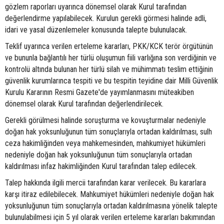
gözlem raporları uyarınca dönemsel olarak Kurul tarafından
değerlendirme yapılabilecek. Kurulun gerekli görmesi halinde adli,
idari ve yasal düzenlemeler konusunda talepte bulunulacak.
Teklif uyarınca verilen erteleme kararları, PKK/KCK terör örgütünün
ve bununla bağlantılı her türlü oluşumun fiili varlığına son verdiğinin ve
kontrolü altında bulunan her türlü silah ve mühimmatı teslim ettiğinin
güvenlik kurumlarınca tespiti ve bu tespitin teyidine dair Milli Güvenlik
Kurulu Kararının Resmi Gazete'de yayımlanmasını müteakiben
dönemsel olarak Kurul tarafından değerlendirilecek.
Gerekli görülmesi halinde soruşturma ve kovuşturmalar nedeniyle
doğan hak yoksunluğunun tüm sonuçlarıyla ortadan kaldırılması, sulh
ceza hakimliğinden veya mahkemesinden, mahkumiyet hükümleri
nedeniyle doğan hak yoksunluğunun tüm sonuçlarıyla ortadan
kaldırılması infaz hakimliğinden Kurul tarafından talep edilecek.
Talep hakkında ilgili mercii tarafından karar verilecek. Bu kararlara
karşı itiraz edilebilecek. Mahkumiyet hükümleri nedeniyle doğan hak
yoksunluğunun tüm sonuçlarıyla ortadan kaldırılmasına yönelik talepte
bulunulabilmesi için 5 yıl olarak verilen erteleme kararları bakımından