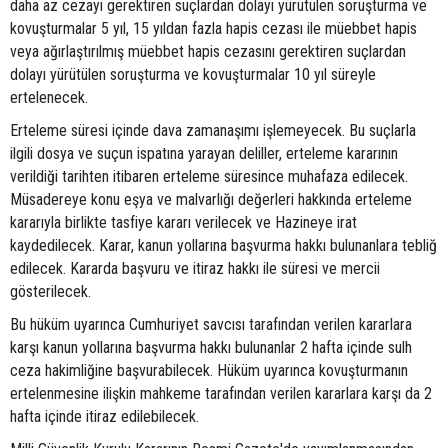
daha az cezayı gerektiren suçlardan dolayı yürütülen soruşturma ve
kovuşturmalar 5 yıl, 15 yıldan fazla hapis cezası ile müebbet hapis
veya ağırlaştırılmış müebbet hapis cezasını gerektiren suçlardan
dolayı yürütülen soruşturma ve kovuşturmalar 10 yıl süreyle
ertelenecek.
Erteleme süresi içinde dava zamanaşımı işlemeyecek. Bu suçlarla
ilgili dosya ve suçun ispatına yarayan deliller, erteleme kararının
verildiği tarihten itibaren erteleme süresince muhafaza edilecek.
Müsadereye konu eşya ve malvarlığı değerleri hakkında erteleme
kararıyla birlikte tasfiye kararı verilecek ve Hazineye irat
kaydedilecek. Karar, kanun yollarına başvurma hakkı bulunanlara tebliğ
edilecek. Kararda başvuru ve itiraz hakkı ile süresi ve mercii
gösterilecek.
Bu hüküm uyarınca Cumhuriyet savcısı tarafından verilen kararlara
karşı kanun yollarına başvurma hakkı bulunanlar 2 hafta içinde sulh
ceza hakimliğine başvurabilecek. Hüküm uyarınca kovuşturmanın
ertelenmesine ilişkin mahkeme tarafından verilen kararlara karşı da 2
hafta içinde itiraz edilebilecek.