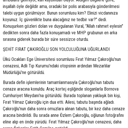
inşallah öyle değildir ama, oradaki bir polis arabasıyla gönderilmesi
talebi uygun görülmüyor. Bunun sorumlusu kim? Elinizi vicdanınıza
koyunuz. İç güvenlikte buna alacağınız ne tedbir var?" dedi.
Konuşurken gözleri dolan ve duygulanan Vural, "Allah rahmet eylesin"
dedikten sonra daha fazla konuşamadı ve MHP grubunun en arka
sırasına giderek burada bir süre sessizce oturdu.
ŞEHİT FIRAT ÇAKIROĞLU SON YOLCULUĞUNA UĞURLANDI
Ülkü Ocakları Ege Üniversitesi sorumlusu Fırat Yılmaz Çakıroğlu'nun
cenazesi, Adli Tıp Kurumu'ndaki otopsinin ardından Mezarlılar
Müdürlüğü'ne götürüldü.
Burada defin işlemlerinin tamamlanmasıyla Çakıroğlu'nun tabutu
cenaze aracına konuldu. Araç kortej eşliğinde sloganlarla Bornova
Cumhuriyet Meydanı'na götürüldü. Burada toplanan yaklaşık bin kişi,
Fırat Yılmaz Çakıroğlu için dua etti. Ailesi, tabutu başında ağladı.
Çakıroğlu'nun daha sonra omuzlara alınan tabutu, bir kez daha cenaze
aracına bindirildi. Bu sırada anne Özlem Çakıroğlu, oğlunun fotoğrafını
eline alıp en önde yürüdü. Fırat Yılmaz Çakıroğlu'nun cenazesi, daha