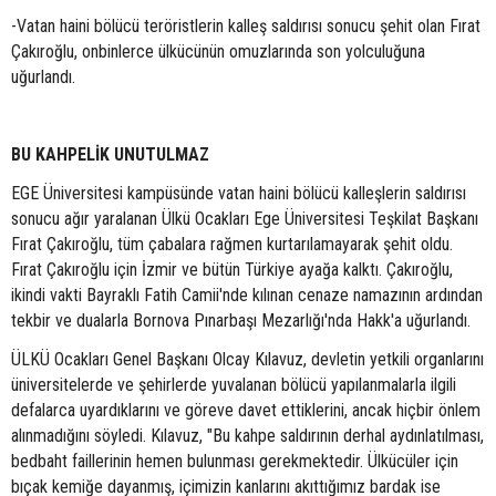
-Vatan haini bölücü teröristlerin kalleş saldırısı sonucu şehit olan Fırat
Çakıroğlu, onbinlerce ülkücünün omuzlarında son yolculuğuna
uğurlandı.
BU KAHPELİK UNUTULMAZ
EGE Üniversitesi kampüsünde vatan haini bölücü kalleşlerin saldırısı
sonucu ağır yaralanan Ülkü Ocakları Ege Üniversitesi Teşkilat Başkanı
Fırat Çakıroğlu, tüm çabalara rağmen kurtarılamayarak şehit oldu.
Fırat Çakıroğlu için İzmir ve bütün Türkiye ayağa kalktı. Çakıroğlu,
ikindi vakti Bayraklı Fatih Camii'nde kılınan cenaze namazının ardından
tekbir ve dualarla Bornova Pınarbaşı Mezarlığı'nda Hakk'a uğurlandı.
ÜLKÜ Ocakları Genel Başkanı Olcay Kılavuz, devletin yetkili organlarını
üniversitelerde ve şehirlerde yuvalanan bölücü yapılanmalarla ilgili
defalarca uyardıklarını ve göreve davet ettiklerini, ancak hiçbir önlem
alınmadığını söyledi. Kılavuz, "Bu kahpe saldırının derhal aydınlatılması,
bedbaht faillerinin hemen bulunması gerekmektedir. Ülkücüler için
bıçak kemiğe dayanmış, içimizin kanlarını akıttığımız bardak ise