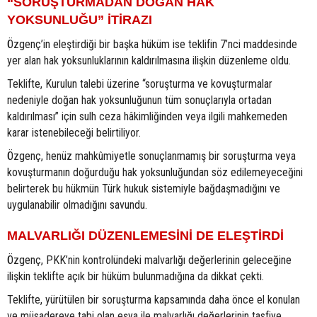
“SORUŞTURMADAN DOĞAN HAK
YOKSUNLUĞU” İTİRAZI
Özgenç’in eleştirdiği bir başka hüküm ise teklifin 7’nci maddesinde
yer alan hak yoksunluklarının kaldırılmasına ilişkin düzenleme oldu.
Teklifte, Kurulun talebi üzerine “soruşturma ve kovuşturmalar
nedeniyle doğan hak yoksunluğunun tüm sonuçlarıyla ortadan
kaldırılması” için sulh ceza hâkimliğinden veya ilgili mahkemeden
karar istenebileceği belirtiliyor.
Özgenç, henüz mahkûmiyetle sonuçlanmamış bir soruşturma veya
kovuşturmanın doğurduğu hak yoksunluğundan söz edilemeyeceğini
belirterek bu hükmün Türk hukuk sistemiyle bağdaşmadığını ve
uygulanabilir olmadığını savundu.
MALVARLIĞI DÜZENLEMESİNİ DE ELEŞTİRDİ
Özgenç, PKK’nin kontrolündeki malvarlığı değerlerinin geleceğine
ilişkin teklifte açık bir hüküm bulunmadığına da dikkat çekti.
Teklifte, yürütülen bir soruşturma kapsamında daha önce el konulan
ve müsadereye tabi olan eşya ile malvarlığı değerlerinin tasfiye