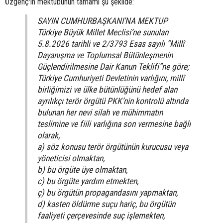
Özgenç'in mektubunun tamamı şu şekilde:
SAYIN CUMHURBAŞKANI’NA MEKTUP
Türkiye Büyük Millet Meclisi’ne sunulan
5.8.2026 tarihli ve 2/3793 Esas sayılı “Millî
Dayanışma ve Toplumsal Bütünleşmenin
Güçlendirilmesine Dair Kanun Teklifi”ne göre;
Türkiye Cumhuriyeti Devletinin varlığını, millî
birliğimizi ve ülke bütünlüğünü hedef alan
ayrılıkçı terör örgütü PKK’nin kontrolü altında
bulunan her nevi silah ve mühimmatın
teslimine ve fiili varlığına son vermesine bağlı
olarak,
a) söz konusu terör örgütünün kurucusu veya
yöneticisi olmaktan,
b) bu örgüte üye olmaktan,
c) bu örgüte yardım etmekten,
ç) bu örgütün propagandasını yapmaktan,
d) kasten öldürme suçu hariç, bu örgütün
faaliyeti çerçevesinde suç işlemekten,