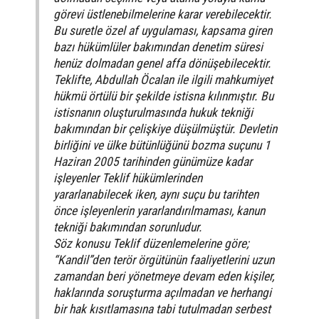
görevi üstlenebilmelerine karar verebilecektir.
Bu suretle özel af uygulaması, kapsama giren
bazı hükümlüler bakımından denetim süresi
henüz dolmadan genel affa dönüşebilecektir.
Teklifte, Abdullah Öcalan ile ilgili mahkumiyet
hükmü örtülü bir şekilde istisna kılınmıştır. Bu
istisnanın oluşturulmasında hukuk tekniği
bakımından bir çelişkiye düşülmüştür. Devletin
birliğini ve ülke bütünlüğünü bozma suçunu 1
Haziran 2005 tarihinden günümüze kadar
işleyenler Teklif hükümlerinden
yararlanabilecek iken, aynı suçu bu tarihten
önce işleyenlerin yararlandırılmaması, kanun
tekniği bakımından sorunludur.
Söz konusu Teklif düzenlemelerine göre;
“Kandil”den terör örgütünün faaliyetlerini uzun
zamandan beri yönetmeye devam eden kişiler,
haklarında soruşturma açılmadan ve herhangi
bir hak kısıtlamasına tabi tutulmadan serbest