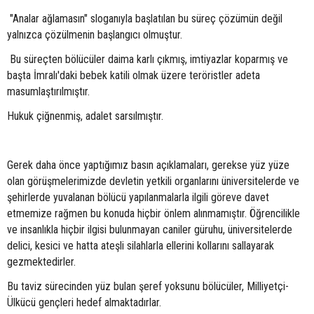
"Analar ağlamasın" sloganıyla başlatılan bu süreç çözümün değil
yalnızca çözülmenin başlangıcı olmuştur.
Bu süreçten bölücüler daima karlı çıkmış, imtiyazlar koparmış ve
başta İmralı'daki bebek katili olmak üzere teröristler adeta
masumlaştırılmıştır.
Hukuk çiğnenmiş, adalet sarsılmıştır.
Gerek daha önce yaptığımız basın açıklamaları, gerekse yüz yüze
olan görüşmelerimizde devletin yetkili organlarını üniversitelerde ve
şehirlerde yuvalanan bölücü yapılanmalarla ilgili göreve davet
etmemize rağmen bu konuda hiçbir önlem alınmamıştır. Öğrencilikle
ve insanlıkla hiçbir ilgisi bulunmayan caniler güruhu, üniversitelerde
delici, kesici ve hatta ateşli silahlarla ellerini kollarını sallayarak
gezmektedirler.
Bu taviz sürecinden yüz bulan şeref yoksunu bölücüler, Milliyetçi-
Ülkücü gençleri hedef almaktadırlar.