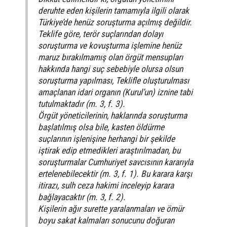
deruhte eden kişilerin tamamıyla ilgili olarak
Türkiye’de henüz soruşturma açılmış değildir.
Teklife göre, terör suçlarından dolayı
soruşturma ve kovuşturma işlemine henüz
maruz bırakılmamış olan örgüt mensupları
hakkında hangi suç sebebiyle olursa olsun
soruşturma yapılması, Teklifle oluşturulması
amaçlanan idari organın (Kurul’un) iznine tabi
tutulmaktadır (m. 3, f. 3).
Örgüt yöneticilerinin, haklarında soruşturma
başlatılmış olsa bile, kasten öldürme
suçlarının işlenişine herhangi bir şekilde
iştirak edip etmedikleri araştırılmadan, bu
soruşturmalar Cumhuriyet savcısının kararıyla
ertelenebilecektir (m. 3, f. 1). Bu karara karşı
itirazı, sulh ceza hakimi inceleyip karara
bağlayacaktır (m. 3, f. 2).
Kişilerin ağır surette yaralanmaları ve ömür
boyu sakat kalmaları sonucunu doğuran