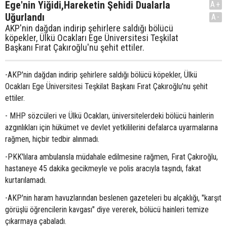
Ege'nin Yiğidi,Hareketin Şehidi Dualarla
A+
Uğurlandı
A-
AKP'nin dağdan indirip şehirlere saldığı bölücü
köpekler, Ülkü Ocakları Ege Üniversitesi Teşkilat
Başkanı Fırat Çakıroğlu'nu şehit ettiler.
-AKP'nin dağdan indirip şehirlere saldığı bölücü köpekler, Ülkü
Ocakları Ege Üniversitesi Teşkilat Başkanı Fırat Çakıroğlu'nu şehit
ettiler.
- MHP sözcüleri ve Ülkü Ocakları, üniversitelerdeki bölücü hainlerin
azgınlıkları için hükümet ve devlet yetkililerini defalarca uyarmalarına
rağmen, hiçbir tedbir alınmadı.
-PKK'lılara ambulansla müdahale edilmesine rağmen, Fırat Çakıroğlu,
hastaneye 45 dakika gecikmeyle ve polis aracıyla taşındı, fakat
kurtarılamadı.
-AKP'nin haram havuzlarından beslenen gazeteleri bu alçaklığı, "karşıt
görüşlü öğrencilerin kavgası" diye vererek, bölücü hainleri temize
çıkarmaya çabaladı.