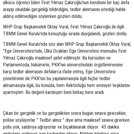
ülkücü öğrenci lideri Fırat Yılmaz Çakıroğlu'nun kendisini bir kaç defa
arayıp okuldaki gerginliği bildirdiğini, tedbir alınmasını istediği halde
aldırış edilmediğini söylerken gözleri doldu.
MHP Grup Başkanvekili Oktay Vural, Fırat Yılmaz Çakıroğlu ile ilgili
TBMM Genel Kurulu'nda konuştuğu sırada duygulandı, gözleri doldu.
TBMM Genel Kurulu'nda söz alan MHP Grup Başkanvekili Oktay Vural,
"Ege Üniversitesi'nde, Ülkü Ocakları Ege Üniversitesi mensubu Fırat
Yılmaz Çakıroğlu maalesef şehit edilmiştir. Bu kürsüden ve
Parlamentoda, hükümete, PKK'nın üniversitedeki örgütlenmesine
karşı tedbir alınmasını defalarca ifade etmiş, Ege Üniversitesi
yönetiminin de PKK'nın bu yapılanmasıyla ilgili hiçbir tedbir
almamasıyla ilgili, bu konuda, hem Rektörlüğü hem emniyet teşkilatını
uyarmıştım. Bu değerli kardeşim beni birkaç kere aradı.
Çıkan bir gerginlik ve bu gerginlikten sonra bugün sınava girecekler,
polise söylüyorlar " Tedbir alınız " diye ama maalesef sınava girerken
polis yok, saldırıya uğruyorlar ve bıçaklanarak ölüyor. 45 dakika
ambulans gelmiyor, kan kaybından ölüyor. Aldığım bilgilere göre,