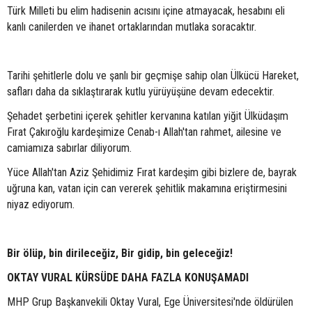
Türk Milleti bu elim hadisenin acısını içine atmayacak, hesabını eli
kanlı canilerden ve ihanet ortaklarından mutlaka soracaktır.
Tarihi şehitlerle dolu ve şanlı bir geçmişe sahip olan Ülkücü Hareket,
safları daha da sıklaştırarak kutlu yürüyüşüne devam edecektir.
Şehadet şerbetini içerek şehitler kervanına katılan yiğit Ülküdaşım
Fırat Çakıroğlu kardeşimize Cenab-ı Allah'tan rahmet, ailesine ve
camiamıza sabırlar diliyorum.
Yüce Allah'tan Aziz Şehidimiz Fırat kardeşim gibi bizlere de, bayrak
uğruna kan, vatan için can vererek şehitlik makamına eriştirmesini
niyaz ediyorum.
Bir ölüp, bin dirileceğiz, Bir gidip, bin geleceğiz!
OKTAY VURAL KÜRSÜDE DAHA FAZLA KONUŞAMADI
MHP Grup Başkanvekili Oktay Vural, Ege Üniversitesi'nde öldürülen