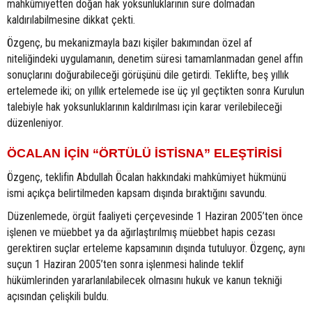
mahkûmiyetten doğan hak yoksunluklarının süre dolmadan
kaldırılabilmesine dikkat çekti.
Özgenç, bu mekanizmayla bazı kişiler bakımından özel af
niteliğindeki uygulamanın, denetim süresi tamamlanmadan genel affın
sonuçlarını doğurabileceği görüşünü dile getirdi. Teklifte, beş yıllık
ertelemede iki; on yıllık ertelemede ise üç yıl geçtikten sonra Kurulun
talebiyle hak yoksunluklarının kaldırılması için karar verilebileceği
düzenleniyor.
ÖCALAN İÇİN “ÖRTÜLÜ İSTİSNA” ELEŞTİRİSİ
Özgenç, teklifin Abdullah Öcalan hakkındaki mahkûmiyet hükmünü
ismi açıkça belirtilmeden kapsam dışında bıraktığını savundu.
Düzenlemede, örgüt faaliyeti çerçevesinde 1 Haziran 2005’ten önce
işlenen ve müebbet ya da ağırlaştırılmış müebbet hapis cezası
gerektiren suçlar erteleme kapsamının dışında tutuluyor. Özgenç, aynı
suçun 1 Haziran 2005’ten sonra işlenmesi halinde teklif
hükümlerinden yararlanılabilecek olmasını hukuk ve kanun tekniği
açısından çelişkili buldu.