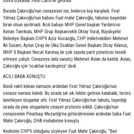
sonra Özkanlar Fatih Cami'ne getirildi.
Burada Çakıroğlu'nun cenazesini ise, binlerce kişi karşıladı. Fırat
Yılmaz Çakıroğlu'nun babası Fuat mahir Çakıroğlu, tabutun başından
biran olsun ayrılmadı. Acılı babayı MHP Genel başkan Yardımcısı
Kenan Tanrıkulu, MHP Grup Başkanvekili Oktay Vural, Büyükşehir
Belediye Başkanı CHP'li Aziz Kocaoğlu, CHP milletvekilleri Mehmet
Ali Susam, Aytun Çıray ile Ülkü Ocakları Genel Başkanı Olcay Kılavuz,
MHP İl Başkanı Necat Karataş ile çok sayıda parti yöneticisi teselli
etmeye çalıştı. Cenazeye ünlü sanatçı Mehmet Aslan da katıldı. Aslan,
Çakıroğlu için 'ocaktan kardeşimiz' dedi.
ACILI BABA KONUŞTU
İkindi vakti kılınan namazın ardından Fırat Yılmaz Çakıroğlu'nun
cenaze namazı kılındı. Bu sırada sık sık tekbir getiren kalabalık, terörü
lanetleyen sloganlar attı. Fırat Yılmaz Çakıroğlu'nun tabutu, taşındığı
sırada da yine sloganlarla cinayet protesto edildi. Çakıroğlu'nun
cenazesinin Pınarbaşı Mezarlığı'na götürülmesinin ardından baba Fuat
Mahir Çakıroğlu, DHA muhabirine konuştu.
Kedisinin CHP'li olduğunu söyleyen Fuat Mahir Çakıroğlu, "Ben