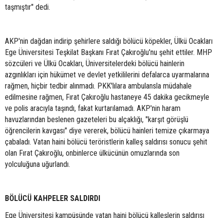
taşmıştır" dedi.
AKP'nin dağdan indirip şehirlere saldığı bölücü köpekler, Ülkü Ocakları
Ege Üniversitesi Teşkilat Başkanı Fırat Çakıroğlu'nu şehit ettiler. MHP
sözcüleri ve Ülkü Ocakları, Üniversitelerdeki bölücü hainlerin
azgınlıkları için hükümet ve devlet yetkililerini defalarca uyarmalarına
rağmen, hiçbir tedbir alınmadı. PKK'lılara ambulansla müdahale
edilmesine rağmen, Fırat Çakıroğlu hastaneye 45 dakika gecikmeyle
ve polis aracıyla taşındı, fakat kurtarılamadı. AKP'nin haram
havuzlarından beslenen gazeteleri bu alçaklığı, "karşıt görüşlü
öğrencilerin kavgası" diye vererek, bölücü hainleri temize çıkarmaya
çabaladı. Vatan haini bölücü teröristlerin kalleş saldırısı sonucu şehit
olan Fırat Çakıroğlu, onbinlerce ülkücünün omuzlarında son
yolculuğuna uğurlandı.
BÖLÜCÜ KAHPELER SALDIRDI
Ege Üniversitesi kampüsünde vatan haini bölücü kalleşlerin saldırısı