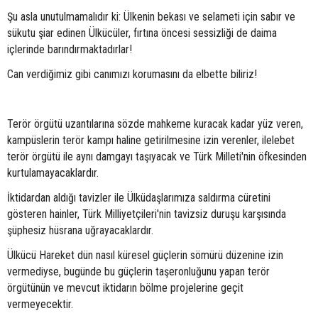
Şu asla unutulmamalıdır ki: Ülkenin bekası ve selameti için sabır ve
sükutu şiar edinen Ülkücüler, fırtına öncesi sessizliği de daima
içlerinde barındırmaktadırlar!
Can verdiğimiz gibi canımızı korumasını da elbette biliriz!
Terör örgütü uzantılarına sözde mahkeme kuracak kadar yüz veren,
kampüslerin terör kampı haline getirilmesine izin verenler, ilelebet
terör örgütü ile aynı damgayı taşıyacak ve Türk Milleti'nin öfkesinden
kurtulamayacaklardır.
İktidardan aldığı tavizler ile Ülküdaşlarımıza saldırma cüretini
gösteren hainler, Türk Milliyetçileri'nin tavizsiz duruşu karşısında
şüphesiz hüsrana uğrayacaklardır.
Ülkücü Hareket dün nasıl küresel güçlerin sömürü düzenine izin
vermediyse, bugünde bu güçlerin taşeronluğunu yapan terör
örgütünün ve mevcut iktidarın bölme projelerine geçit
vermeyecektir.