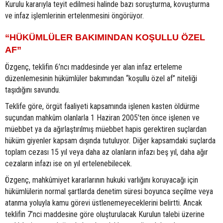
Kurulu kararıyla teyit edilmesi halinde bazı soruşturma, kovuşturma
ve infaz işlemlerinin ertelenmesini öngörüyor.
“HÜKÜMLÜLER BAKIMINDAN KOŞULLU ÖZEL
AF”
Özgenç, teklifin 6’ncı maddesinde yer alan infaz erteleme
düzenlemesinin hükümlüler bakımından “koşullu özel af” niteliği
taşıdığını savundu.
Teklife göre, örgüt faaliyeti kapsamında işlenen kasten öldürme
suçundan mahkûm olanlarla 1 Haziran 2005’ten önce işlenen ve
müebbet ya da ağırlaştırılmış müebbet hapis gerektiren suçlardan
hüküm giyenler kapsam dışında tutuluyor. Diğer kapsamdaki suçlarda
toplam cezası 15 yıl veya daha az olanların infazı beş yıl, daha ağır
cezaların infazı ise on yıl ertelenebilecek.
Özgenç, mahkûmiyet kararlarının hukuki varlığını koruyacağı için
hükümlülerin normal şartlarda denetim süresi boyunca seçilme veya
atanma yoluyla kamu görevi üstlenemeyeceklerini belirtti. Ancak
teklifin 7’nci maddesine göre oluşturulacak Kurulun talebi üzerine