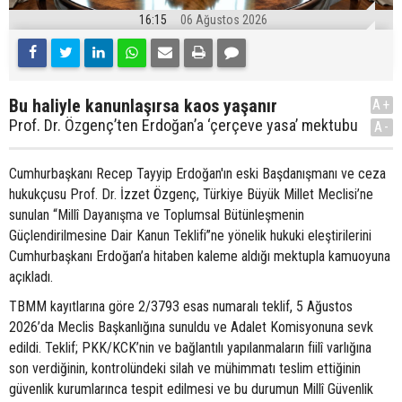
16:15
06 Ağustos 2026
Bu haliyle kanunlaşırsa kaos yaşanır
A+
Prof. Dr. Özgenç’ten Erdoğan’a ‘çerçeve yasa’ mektubu
A-
Cumhurbaşkanı Recep Tayyip Erdoğan'ın eski Başdanışmanı ve ceza
hukukçusu Prof. Dr. İzzet Özgenç, Türkiye Büyük Millet Meclisi’ne
sunulan “Millî Dayanışma ve Toplumsal Bütünleşmenin
Güçlendirilmesine Dair Kanun Teklifi”ne yönelik hukuki eleştirilerini
Cumhurbaşkanı Erdoğan’a hitaben kaleme aldığı mektupla kamuoyuna
açıkladı.
TBMM kayıtlarına göre 2/3793 esas numaralı teklif, 5 Ağustos
2026’da Meclis Başkanlığına sunuldu ve Adalet Komisyonuna sevk
edildi. Teklif; PKK/KCK’nin ve bağlantılı yapılanmaların fiilî varlığına
son verdiğinin, kontrolündeki silah ve mühimmatı teslim ettiğinin
güvenlik kurumlarınca tespit edilmesi ve bu durumun Millî Güvenlik