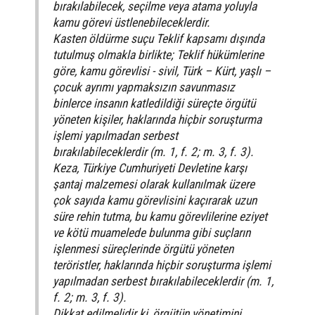
bırakılabilecek, seçilme veya atama yoluyla
kamu görevi üstlenebileceklerdir.
Kasten öldürme suçu Teklif kapsamı dışında
tutulmuş olmakla birlikte; Teklif hükümlerine
göre, kamu görevlisi - sivil, Türk – Kürt, yaşlı –
çocuk ayrımı yapmaksızın savunmasız
binlerce insanın katledildiği süreçte örgütü
yöneten kişiler, haklarında hiçbir soruşturma
işlemi yapılmadan serbest
bırakılabileceklerdir (m. 1, f. 2; m. 3, f. 3).
Keza, Türkiye Cumhuriyeti Devletine karşı
şantaj malzemesi olarak kullanılmak üzere
çok sayıda kamu görevlisini kaçırarak uzun
süre rehin tutma, bu kamu görevlilerine eziyet
ve kötü muamelede bulunma gibi suçların
işlenmesi süreçlerinde örgütü yöneten
teröristler, haklarında hiçbir soruşturma işlemi
yapılmadan serbest bırakılabileceklerdir (m. 1,
f. 2; m. 3, f. 3).
Dikkat edilmelidir ki, örgütün yönetimini