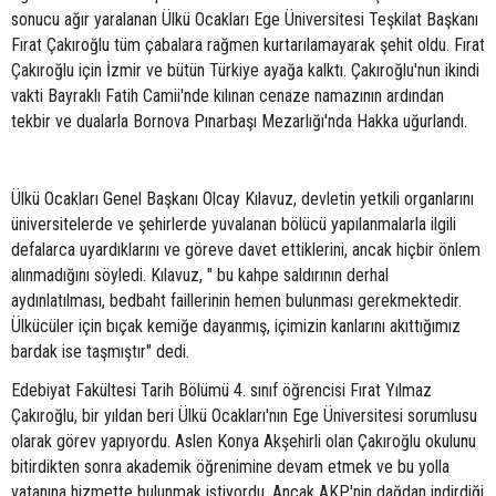
sonucu ağır yaralanan Ülkü Ocakları Ege Üniversitesi Teşkilat Başkanı
Fırat Çakıroğlu tüm çabalara rağmen kurtarılamayarak şehit oldu. Fırat
Çakıroğlu için İzmir ve bütün Türkiye ayağa kalktı. Çakıroğlu'nun ikindi
vakti Bayraklı Fatih Camii'nde kılınan cenaze namazının ardından
tekbir ve dualarla Bornova Pınarbaşı Mezarlığı'nda Hakka uğurlandı.
Ülkü Ocakları Genel Başkanı Olcay Kılavuz, devletin yetkili organlarını
üniversitelerde ve şehirlerde yuvalanan bölücü yapılanmalarla ilgili
defalarca uyardıklarını ve göreve davet ettiklerini, ancak hiçbir önlem
alınmadığını söyledi. Kılavuz, " bu kahpe saldırının derhal
aydınlatılması, bedbaht faillerinin hemen bulunması gerekmektedir.
Ülkücüler için bıçak kemiğe dayanmış, içimizin kanlarını akıttığımız
bardak ise taşmıştır" dedi.
Edebiyat Fakültesi Tarih Bölümü 4. sınıf öğrencisi Fırat Yılmaz
Çakıroğlu, bir yıldan beri Ülkü Ocakları'nın Ege Üniversitesi sorumlusu
olarak görev yapıyordu. Aslen Konya Akşehirli olan Çakıroğlu okulunu
bitirdikten sonra akademik öğrenimine devam etmek ve bu yolla
vatanına hizmette bulunmak istiyordu. Ancak AKP'nin dağdan indirdiği