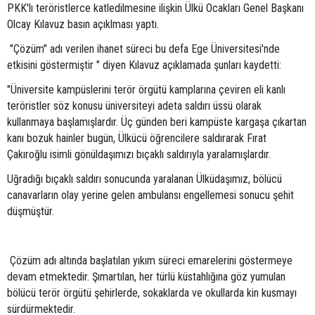
PKK'lı teröristlerce katledilmesine ilişkin Ülkü Ocakları Genel Başkanı
Olcay Kılavuz basın açıklması yaptı.
"Çözüm" adı verilen ihanet süreci bu defa Ege Üniversitesi'nde
etkisini göstermiştir " diyen Kılavuz açıklamada şunları kaydetti:
"Üniversite kampüslerini terör örgütü kamplarına çeviren eli kanlı
teröristler söz konusu üniversiteyi adeta saldırı üssü olarak
kullanmaya başlamışlardır. Üç günden beri kampüste kargaşa çıkartan
kanı bozuk hainler bugün, Ülkücü öğrencilere saldırarak Fırat
Çakıroğlu isimli gönüldaşımızı bıçaklı saldırıyla yaralamışlardır.
Uğradığı bıçaklı saldırı sonucunda yaralanan Ülküdaşımız, bölücü
canavarların olay yerine gelen ambulansı engellemesi sonucu şehit
düşmüştür.
Çözüm adı altında başlatılan yıkım süreci emarelerini göstermeye
devam etmektedir. Şımartılan, her türlü küstahlığına göz yumulan
bölücü terör örgütü şehirlerde, sokaklarda ve okullarda kin kusmayı
sürdürmektedir.