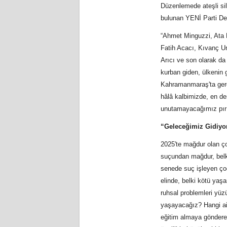
Düzenlemede ateşli sil
bulunan YENİ Parti Deni
“Ahmet Minguzzi, Ata
Fatih Acacı, Kıvanç U
Arıcı ve son olarak da
kurban giden, ülkenin 
Kahramanmaraş'ta gerçe
hâlâ kalbimizde, en der
unutamayacağımız pırıl 
“Geleceğimiz Gidiyor
2025'te mağdur olan ç
suçundan mağdur, belki
senede suç işleyen ço
elinde, belki kötü yaş
ruhsal problemleri yüz
yaşayacağız? Hangi ail
eğitim almaya göndereb