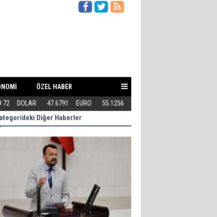
ONOMİ
ÖZEL HABER
itilebilir mi?
9.72
DOLAR
47.6791
EURO
55.1256
Kuşadası Belediyesi'ne Bir ope
ategorideki Diğer Haberler