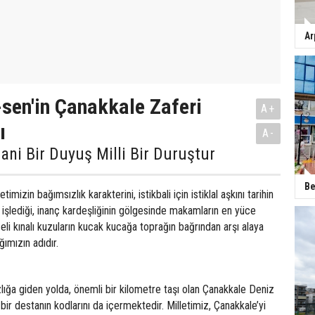
Ar
-sen'in Çanakkale Zaferi
A+
ı
A-
fani Bir Duyuş Milli Bir Duruştur
Be
timizin bağımsızlık karakterini, istikbali için istiklal aşkını tarihin
 işlediği, inanç kardeşliğinin gölgesinde makamların en yüce
eli kınalı kuzuların kucak kucağa toprağın bağrından arşı alaya
ğımızın adıdır.
ığa giden yolda, önemli bir kilometre taşı olan Çanakkale Deniz
bir destanın kodlarını da içermektedir. Milletimiz, Çanakkale’yi