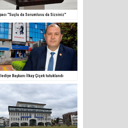
pacı ''Suçlu da Sorumlusu da Sizsiniz''
lediye Başkanı İlkay Çiçek tutuklandı