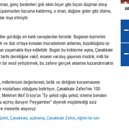
 iman, genç bedenleri gök ekini biçer gibi biçen düşman ateşi
AK
 düşünmeden hücuma kaldırmış; o iman, düğüne gider gibi ölüme,
ar inşa etmiştir.
ihin gördüğü en kanlı savaşlardan birisidir. Bugünün kıymetini
ek ve dün ortaya konulan mücadelenin anlamını, büyüklüğünü iyi
n yaşamakla ihya edilebilir. Bugün bu köklerine aşina, Çanakkale
tarihi derinliğine vakıf, insanın varoluş gayesini müdrik, milli bir
 bir nesil yetiştirmek, bu zafere gerçek anlamını kazandırmaktır.
 milletimizin değerlerinin, birlik ve dirliğinin korunmasının
müdafaası olduğunu belirtiyor; Çanakkale Zaferi’nin 100.
e, Mehmet Akif Ersoy’un “Ey şehid oğlu şehid, isteme benden
 açmış duruyor Peygamber” diyerek müjdelediği aziz
ve minnetle anıyoruz.
,
,
,
,
Şehit
Çanakkale
açıklama
Çanakkale Zaferi
eğitim bir sen