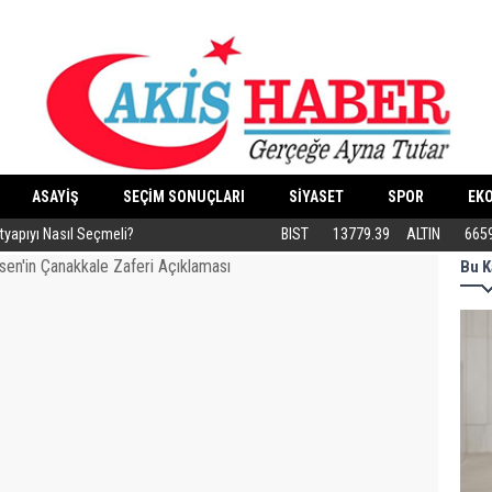
ASAYİŞ
SEÇİM SONUÇLARI
SİYASET
SPOR
EK
ltyapıyı Nasıl Seçmeli?
Eski Dolgular Ultrasonla Tespit Edilip Er
BIST
13779.39
ALTIN
665
Bu K