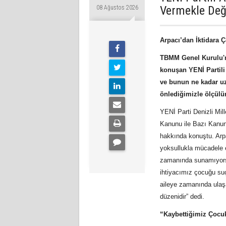
Vermekle Değ
08 Ağustos 2026
Arpacı’dan İktidara 
TBMM Genel Kurulu'n
konuşan YENİ Partili
ve bunun ne kadar uz
önlediğimizle ölçülü
YENİ Parti Denizli Mi
Kanunu ile Bazı Kanunl
hakkında konuştu. Arp
yoksullukla mücadele e
zamanında sunamıyorsa
ihtiyacımız çocuğu suç
aileye zamanında ulaşa
düzenidir” dedi.
“Kaybettiğimiz Çocuk