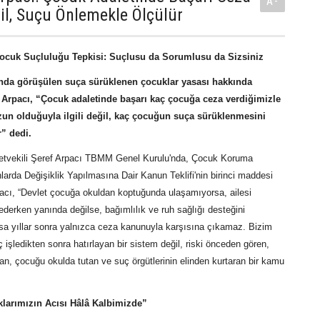
A-
il, Suçu Önlemekle Ölçülür
Çocuk Suçluluğu Tepkisi: Suçlusu da Sorumlusu da Sizsiniz
da görüşülen suça sürüklenen çocuklar yasası hakkında
 Arpacı, “Çocuk adaletinde başarı kaç çocuğa ceza verdiğimizle
un olduğuyla ilgili değil, kaç çocuğun suça sürüklenmesini
r” dedi.
lletvekili Şeref Arpacı TBMM Genel Kurulu'nda, Çocuk Koruma
arda Değişiklik Yapılmasına Dair Kanun Teklifi'nin birinci maddesi
acı, “Devlet çocuğa okuldan koptuğunda ulaşamıyorsa, ailesi
derken yanında değilse, bağımlılık ve ruh sağlığı desteğini
 yıllar sonra yalnızca ceza kanunuyla karşısına çıkamaz. Bizim
 işledikten sonra hatırlayan bir sistem değil, riski önceden gören,
n, çocuğu okulda tutan ve suç örgütlerinin elinden kurtaran bir kamu
larımızın Acısı Hâlâ Kalbimizde”