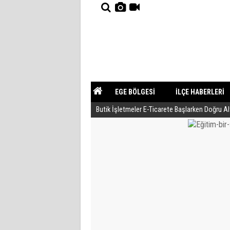
EGE BÖLGESİ
İLÇE HABERLERİ
Butik İşletmeler E-Ticarete Başlarken Doğru A
YAZARLAR
GÜNDEM