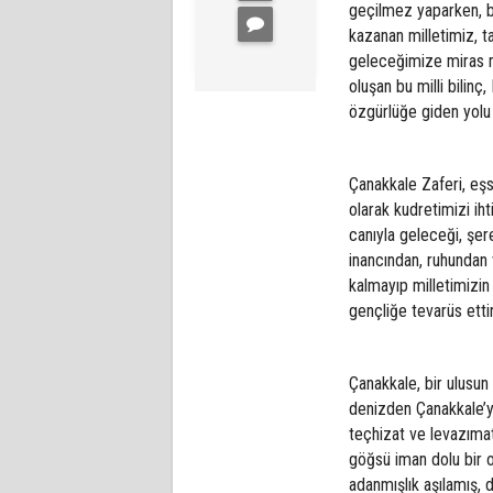
geçilmez yaparken, be
kazanan milletimiz, ta
geleceğimize miras mi
oluşan bu milli bilinç
özgürlüğe giden yolu 
Çanakkale Zaferi, eşs
olarak kudretimizi iht
canıyla geleceği, şeref
inancından, ruhundan
kalmayıp milletimizin
gençliğe tevarüs etti
Çanakkale, bir ulusun 
denizden Çanakkale’yi
teçhizat ve levazımat
göğsü iman dolu bir or
adanmışlık aşılamış, 