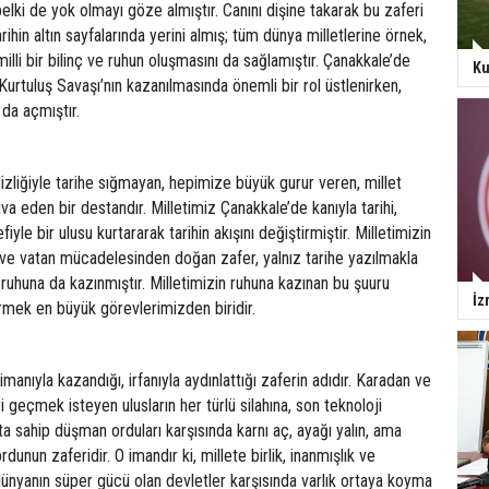
lki de yok olmayı göze almıştır. Canını dişine takarak bu zaferi
rihin altın sayfalarında yerini almış; tüm dünya milletlerine örnek,
lli bir bilinç ve ruhun oluşmasını da sağlamıştır. Çanakkale’de
Ku
, Kurtuluş Savaşı’nın kazanılmasında önemli bir rol üstlenirken,
da açmıştır.
izliğiyle tarihe sığmayan, hepimize büyük gurur veren, millet
iva eden bir destandır. Milletimiz Çanakkale’de kanıyla tarihi,
iyle bir ulusu kurtararak tarihin akışını değiştirmiştir. Milletimizin
 ve vatan mücadelesinden doğan zafer, yalnız tarihe yazılmakla
 ruhuna da kazınmıştır. Milletimizin ruhuna kazınan bu şuuru
İz
rmek en büyük görevlerimizden biridir.
imanıyla kazandığı, irfanıyla aydınlattığı zaferin adıdır. Karadan ve
 geçmek isteyen ulusların her türlü silahına, son teknoloji
a sahip düşman orduları karşısında karnı aç, ayağı yalın, ama
dunun zaferidir. O imandır ki, millete birlik, inanmışlık ve
dünyanın süper gücü olan devletler karşısında varlık ortaya koyma