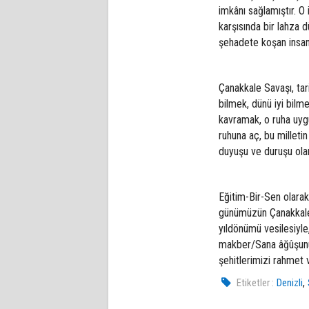
imkânı sağlamıştır. O
karşısında bir lahza
şehadete koşan insanl
Çanakkale Savaşı, tar
bilmek, dünü iyi bilm
kavramak, o ruha uygu
ruhuna aç, bu milletin 
duyuşu ve duruşu olan
Eğitim-Bir-Sen olarak,
günümüzün Çanakkale 
yıldönümü vesilesiyl
makber/Sana âğûşunu
şehitlerimizi rahmet 
,
Etiketler :
Denizli