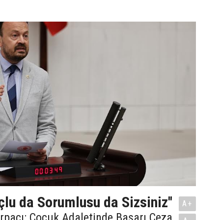
çlu da Sorumlusu da Sizsiniz''
A+
Arpacı: Çocuk Adaletinde Başarı Ceza