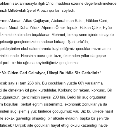
ahların saklanmasıyla ilgili 1'inci maddesi üzerine değerlendirmelerde
zli Milletvekili Şeref Arpacı şunları söyledi:
 Emre Akman, Atlas Çağlayan, Abdurrahman Balcı, Gülden Coni,
man, Murat Duha Yıldız, Alperen Ömer Toprak, Hakan Çakır, Eyüp
 İzmir'de kalbinden bıçaklanan Mehmet; birkaç sene içinde cinayete
geleceği gençlerimizden sadece birkaçı. Şanlıurfa'da,
kleştirilen okul saldırılarında kaybettiğimiz çocuklarımızın acısı
inliklerinde. Hepsinin acısı çok taze, üzerinden yıllar da geçse
pırıl, bir hiç uğruna kaybettiğimiz gençlerimiz.
 Ve Giden Geri Gelmiyor, Ülkeyi Bu Hâle Siz Getirdiniz”
ocuk sayısı tam 268 bin. Bu çocukların yüzde 60'ı yaralanma
 de ölmekten kıl payı kurtuldular. Korkunç bir rakam, korkunç. Bir
cuğumuzun, gencimizin sayısı 200 bin. Belki bir suç örgütünün
am koşulları, berbat eğitim sistemimiz, ekonomik zorluklar ya da
ünden suç işlemiş yüz binlerce çocuğumuz var. Biz bu ülkede nasıl
e sokak güvenliği olmadığı bir ülkede evladını başka bir şehirde
ilecek? Birçok aile çocukları hayal ettiği okulu kazandığı hâlde