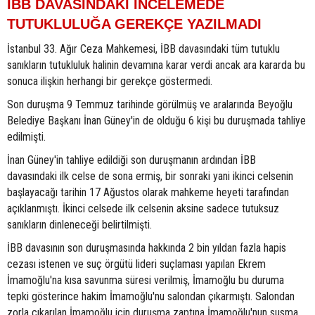
İBB DAVASINDAKİ İNCELEMEDE
TUTUKLULUĞA GEREKÇE YAZILMADI
İstanbul 33. Ağır Ceza Mahkemesi, İBB davasındaki tüm tutuklu
sanıkların tutukluluk halinin devamına karar verdi ancak ara kararda bu
sonuca ilişkin herhangi bir gerekçe göstermedi.
Son duruşma 9 Temmuz tarihinde görülmüş ve aralarında Beyoğlu
Belediye Başkanı İnan Güney'in de olduğu 6 kişi bu duruşmada tahliye
edilmişti.
İnan Güney'in tahliye edildiği son duruşmanın ardından İBB
davasındaki ilk celse de sona ermiş, bir sonraki yani ikinci celsenin
başlayacağı tarihin 17 Ağustos olarak mahkeme heyeti tarafından
açıklanmıştı. İkinci celsede ilk celsenin aksine sadece tutuksuz
sanıkların dinleneceği belirtilmişti.
İBB davasının son duruşmasında hakkında 2 bin yıldan fazla hapis
cezası istenen ve suç örgütü lideri suçlaması yapılan Ekrem
İmamoğlu'na kısa savunma süresi verilmiş, İmamoğlu bu duruma
tepki gösterince hakim İmamoğlu'nu salondan çıkarmıştı. Salondan
zorla çıkarılan İmamoğlu için duruşma zaptına İmamoğlu'nun susma