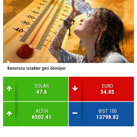
Kavurucu sıcaklar geri dönüyor
DOLAR
EURO
47.6
54.85
ALTIN
BIST 100
6502.41
13798.82