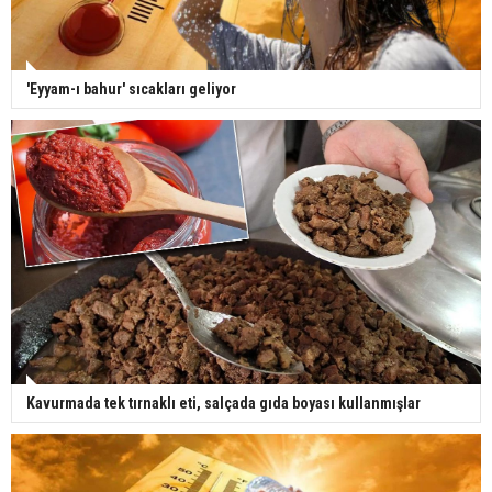
'Eyyam-ı bahur' sıcakları geliyor
Kavurmada tek tırnaklı eti, salçada gıda boyası kullanmışlar