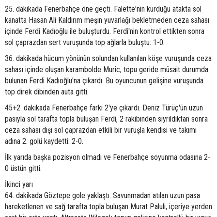
25. dakikada Fenerbahçe öne geçti. Falette'nin kurduğu atakta sol
kanatta Hasan Ali Kaldırım meşin yuvarlağı bekletmeden ceza sahası
içinde Ferdi Kadıoğlu ile buluşturdu. Ferdi'nin kontrol ettikten sonra
sol çaprazdan sert vuruşunda top ağlarla buluştu: 1-0.
36. dakikada hücum yönünün solundan kullanılan köşe vuruşunda ceza
sahası içinde oluşan karambolde Muric, topu geride müsait durumda
bulunan Ferdi Kadıoğlu'na çıkardı. Bu oyuncunun gelişine vuruşunda
top direk dibinden auta gitti.
45+2. dakikada Fenerbahçe farkı 2'ye çıkardı. Deniz Türüç'ün uzun
pasıyla sol tarafta topla buluşan Ferdi, 2 rakibinden sıyrıldıktan sonra
ceza sahası dışı sol çaprazdan etkili bir vuruşla kendisi ve takımı
adına 2. golü kaydetti: 2-0.
İlk yarıda başka pozisyon olmadı ve Fenerbahçe soyunma odasına 2-
0 üstün gitti.
İkinci yarı
64. dakikada Göztepe gole yaklaştı. Savunmadan atılan uzun pasa
hareketlenen ve sağ tarafta topla buluşan Murat Paluli, içeriye yerden