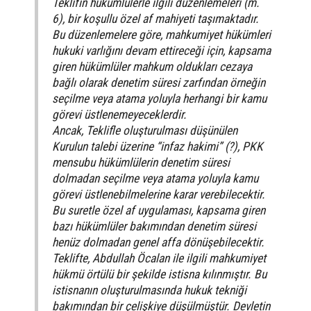
Teklifin hükümlülerle ilgili düzenlemeleri (m.
6), bir koşullu özel af mahiyeti taşımaktadır.
Bu düzenlemelere göre, mahkumiyet hükümleri
hukuki varlığını devam ettireceği için, kapsama
giren hükümlüler mahkum oldukları cezaya
bağlı olarak denetim süresi zarfından örneğin
seçilme veya atama yoluyla herhangi bir kamu
görevi üstlenemeyeceklerdir.
Ancak, Teklifle oluşturulması düşünülen
Kurulun talebi üzerine “infaz hakimi” (?), PKK
mensubu hükümlülerin denetim süresi
dolmadan seçilme veya atama yoluyla kamu
görevi üstlenebilmelerine karar verebilecektir.
Bu suretle özel af uygulaması, kapsama giren
bazı hükümlüler bakımından denetim süresi
henüz dolmadan genel affa dönüşebilecektir.
Teklifte, Abdullah Öcalan ile ilgili mahkumiyet
hükmü örtülü bir şekilde istisna kılınmıştır. Bu
istisnanın oluşturulmasında hukuk tekniği
bakımından bir çelişkiye düşülmüştür. Devletin