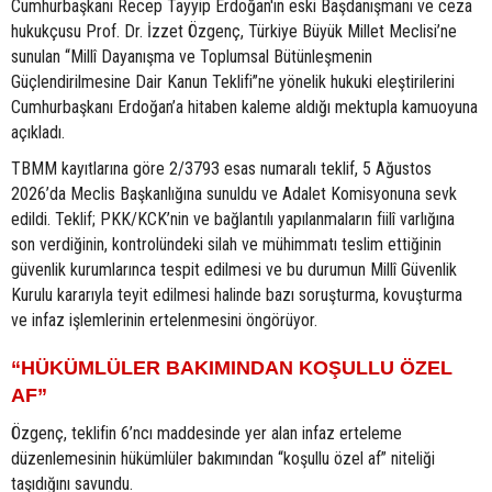
Cumhurbaşkanı Recep Tayyip Erdoğan'ın eski Başdanışmanı ve ceza
hukukçusu Prof. Dr. İzzet Özgenç, Türkiye Büyük Millet Meclisi’ne
sunulan “Millî Dayanışma ve Toplumsal Bütünleşmenin
Güçlendirilmesine Dair Kanun Teklifi”ne yönelik hukuki eleştirilerini
Cumhurbaşkanı Erdoğan’a hitaben kaleme aldığı mektupla kamuoyuna
açıkladı.
TBMM kayıtlarına göre 2/3793 esas numaralı teklif, 5 Ağustos
2026’da Meclis Başkanlığına sunuldu ve Adalet Komisyonuna sevk
edildi. Teklif; PKK/KCK’nin ve bağlantılı yapılanmaların fiilî varlığına
son verdiğinin, kontrolündeki silah ve mühimmatı teslim ettiğinin
güvenlik kurumlarınca tespit edilmesi ve bu durumun Millî Güvenlik
Kurulu kararıyla teyit edilmesi halinde bazı soruşturma, kovuşturma
ve infaz işlemlerinin ertelenmesini öngörüyor.
“HÜKÜMLÜLER BAKIMINDAN KOŞULLU ÖZEL
AF”
Özgenç, teklifin 6’ncı maddesinde yer alan infaz erteleme
düzenlemesinin hükümlüler bakımından “koşullu özel af” niteliği
taşıdığını savundu.