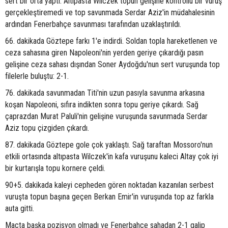
sert bir orta yaptı. Altıpasta Wilczek topun gelişine kontrollü bir vuruş
gerçekleştiremedi ve top savunmada Serdar Aziz'in müdahalesinin
ardından Fenerbahçe savunması tarafından uzaklaştırıldı.
66. dakikada Göztepe farkı 1'e indirdi. Soldan topla hareketlenen ve
ceza sahasına giren Napoleoni'nin yerden geriye çıkardığı pasın
gelişine ceza sahası dışından Soner Aydoğdu'nun sert vuruşunda top
filelerle buluştu: 2-1.
76. dakikada savunmadan Titi'nin uzun pasıyla savunma arkasına
koşan Napoleoni, sıfıra indikten sonra topu geriye çıkardı. Sağ
çaprazdan Murat Paluli'nin gelişine vuruşunda savunmada Serdar
Aziz topu çizgiden çıkardı.
87. dakikada Göztepe gole çok yaklaştı. Sağ taraftan Mossoro'nun
etkili ortasında altıpasta Wilczek'in kafa vuruşunu kaleci Altay çok iyi
bir kurtarışla topu kornere çeldi.
90+5. dakikada kaleyi cepheden gören noktadan kazanılan serbest
vuruşta topun başına geçen Berkan Emir'in vuruşunda top az farkla
auta gitti.
Maçta başka pozisyon olmadı ve Fenerbahçe sahadan 2-1 galip