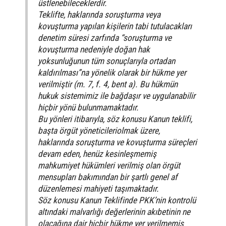
üstlenebileceklerdir.
Teklifte, haklarında soruşturma veya
kovuşturma yapılan kişilerin tabi tutulacakları
denetim süresi zarfında “soruşturma ve
kovuşturma nedeniyle doğan hak
yoksunluğunun tüm sonuçlarıyla ortadan
kaldırılması”na yönelik olarak bir hükme yer
verilmiştir (m. 7, f. 4, bent a). Bu hükmün
hukuk sistemimiz ile bağdaşır ve uygulanabilir
hiçbir yönü bulunmamaktadır.
Bu yönleri itibarıyla, söz konusu Kanun teklifi,
başta örgüt yöneticileriolmak üzere,
haklarında soruşturma ve kovuşturma süreçleri
devam eden, henüz kesinleşmemiş
mahkumiyet hükümleri verilmiş olan örgüt
mensupları bakımından bir şartlı genel af
düzenlemesi mahiyeti taşımaktadır.
Söz konusu Kanun Teklifinde PKK’nin kontrolü
altındaki malvarlığı değerlerinin akıbetinin ne
olacağına dair hiçbir hükme yer verilmemiş