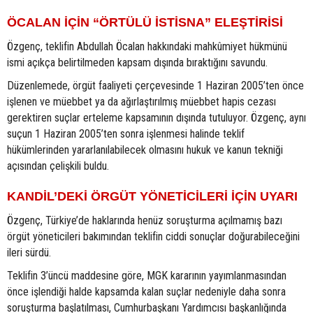
ÖCALAN İÇİN “ÖRTÜLÜ İSTİSNA” ELEŞTİRİSİ
Özgenç, teklifin Abdullah Öcalan hakkındaki mahkûmiyet hükmünü
ismi açıkça belirtilmeden kapsam dışında bıraktığını savundu.
Düzenlemede, örgüt faaliyeti çerçevesinde 1 Haziran 2005’ten önce
işlenen ve müebbet ya da ağırlaştırılmış müebbet hapis cezası
gerektiren suçlar erteleme kapsamının dışında tutuluyor. Özgenç, aynı
suçun 1 Haziran 2005’ten sonra işlenmesi halinde teklif
hükümlerinden yararlanılabilecek olmasını hukuk ve kanun tekniği
açısından çelişkili buldu.
KANDİL’DEKİ ÖRGÜT YÖNETİCİLERİ İÇİN UYARI
Özgenç, Türkiye’de haklarında henüz soruşturma açılmamış bazı
örgüt yöneticileri bakımından teklifin ciddi sonuçlar doğurabileceğini
ileri sürdü.
Teklifin 3’üncü maddesine göre, MGK kararının yayımlanmasından
önce işlendiği halde kapsamda kalan suçlar nedeniyle daha sonra
soruşturma başlatılması, Cumhurbaşkanı Yardımcısı başkanlığında