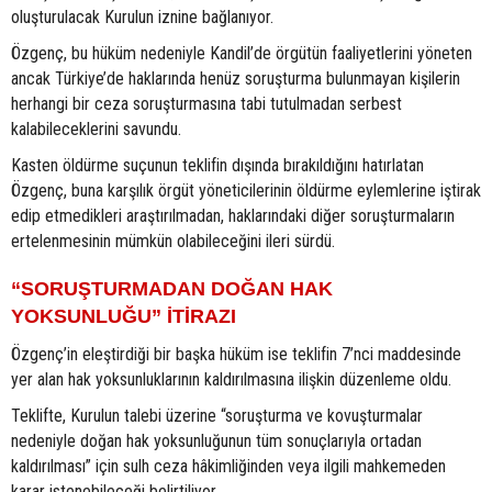
oluşturulacak Kurulun iznine bağlanıyor.
Özgenç, bu hüküm nedeniyle Kandil’de örgütün faaliyetlerini yöneten
ancak Türkiye’de haklarında henüz soruşturma bulunmayan kişilerin
herhangi bir ceza soruşturmasına tabi tutulmadan serbest
kalabileceklerini savundu.
Kasten öldürme suçunun teklifin dışında bırakıldığını hatırlatan
Özgenç, buna karşılık örgüt yöneticilerinin öldürme eylemlerine iştirak
edip etmedikleri araştırılmadan, haklarındaki diğer soruşturmaların
ertelenmesinin mümkün olabileceğini ileri sürdü.
“SORUŞTURMADAN DOĞAN HAK
YOKSUNLUĞU” İTİRAZI
Özgenç’in eleştirdiği bir başka hüküm ise teklifin 7’nci maddesinde
yer alan hak yoksunluklarının kaldırılmasına ilişkin düzenleme oldu.
Teklifte, Kurulun talebi üzerine “soruşturma ve kovuşturmalar
nedeniyle doğan hak yoksunluğunun tüm sonuçlarıyla ortadan
kaldırılması” için sulh ceza hâkimliğinden veya ilgili mahkemeden
karar istenebileceği belirtiliyor.