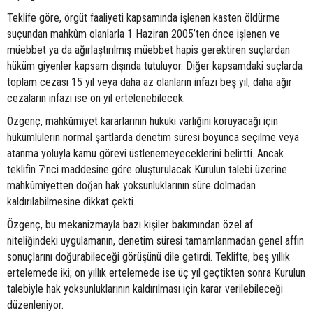
Teklife göre, örgüt faaliyeti kapsamında işlenen kasten öldürme
suçundan mahkûm olanlarla 1 Haziran 2005’ten önce işlenen ve
müebbet ya da ağırlaştırılmış müebbet hapis gerektiren suçlardan
hüküm giyenler kapsam dışında tutuluyor. Diğer kapsamdaki suçlarda
toplam cezası 15 yıl veya daha az olanların infazı beş yıl, daha ağır
cezaların infazı ise on yıl ertelenebilecek.
Özgenç, mahkûmiyet kararlarının hukuki varlığını koruyacağı için
hükümlülerin normal şartlarda denetim süresi boyunca seçilme veya
atanma yoluyla kamu görevi üstlenemeyeceklerini belirtti. Ancak
teklifin 7’nci maddesine göre oluşturulacak Kurulun talebi üzerine
mahkûmiyetten doğan hak yoksunluklarının süre dolmadan
kaldırılabilmesine dikkat çekti.
Özgenç, bu mekanizmayla bazı kişiler bakımından özel af
niteliğindeki uygulamanın, denetim süresi tamamlanmadan genel affın
sonuçlarını doğurabileceği görüşünü dile getirdi. Teklifte, beş yıllık
ertelemede iki; on yıllık ertelemede ise üç yıl geçtikten sonra Kurulun
talebiyle hak yoksunluklarının kaldırılması için karar verilebileceği
düzenleniyor.