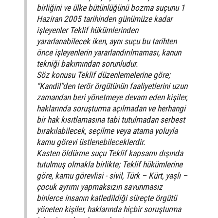
birliğini ve ülke bütünlüğünü bozma suçunu 1
Haziran 2005 tarihinden günümüze kadar
işleyenler Teklif hükümlerinden
yararlanabilecek iken, aynı suçu bu tarihten
önce işleyenlerin yararlandırılmaması, kanun
tekniği bakımından sorunludur.
Söz konusu Teklif düzenlemelerine göre;
“Kandil”den terör örgütünün faaliyetlerini uzun
zamandan beri yönetmeye devam eden kişiler,
haklarında soruşturma açılmadan ve herhangi
bir hak kısıtlamasına tabi tutulmadan serbest
bırakılabilecek, seçilme veya atama yoluyla
kamu görevi üstlenebileceklerdir.
Kasten öldürme suçu Teklif kapsamı dışında
tutulmuş olmakla birlikte; Teklif hükümlerine
göre, kamu görevlisi - sivil, Türk – Kürt, yaşlı –
çocuk ayrımı yapmaksızın savunmasız
binlerce insanın katledildiği süreçte örgütü
yöneten kişiler, haklarında hiçbir soruşturma