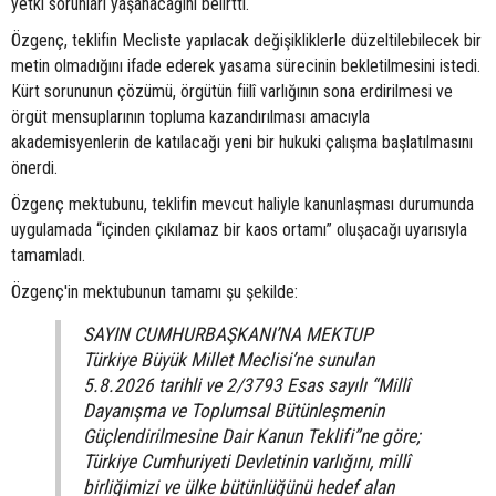
yetki sorunları yaşanacağını belirtti.
Özgenç, teklifin Mecliste yapılacak değişikliklerle düzeltilebilecek bir
metin olmadığını ifade ederek yasama sürecinin bekletilmesini istedi.
Kürt sorununun çözümü, örgütün fiilî varlığının sona erdirilmesi ve
örgüt mensuplarının topluma kazandırılması amacıyla
akademisyenlerin de katılacağı yeni bir hukuki çalışma başlatılmasını
önerdi.
Özgenç mektubunu, teklifin mevcut haliyle kanunlaşması durumunda
uygulamada “içinden çıkılamaz bir kaos ortamı” oluşacağı uyarısıyla
tamamladı.
Özgenç'in mektubunun tamamı şu şekilde:
SAYIN CUMHURBAŞKANI’NA MEKTUP
Türkiye Büyük Millet Meclisi’ne sunulan
5.8.2026 tarihli ve 2/3793 Esas sayılı “Millî
Dayanışma ve Toplumsal Bütünleşmenin
Güçlendirilmesine Dair Kanun Teklifi”ne göre;
Türkiye Cumhuriyeti Devletinin varlığını, millî
birliğimizi ve ülke bütünlüğünü hedef alan