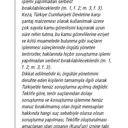
işlemi yapılmadan serbest
bırakılabileceklerdir (m. 1, f. 2; m. 3, f. 3).
Keza, Türkiye Cumhuriyeti Devletine karşı
şantaj malzemesi olarak kullanılmak üzere
çok sayıda kamu görevlisini kaçırarak uzun
süre rehin tutma, bu kamu görevlilerine eziyet
ve kötü muamelede bulunma gibi suçların
işlenmesi süreçlerinde örgütü yöneten
teröristler, haklarında hiçbir soruşturma işlemi
yapılmadan serbest bırakılabileceklerdir (m. 1,
f. 2; m. 3, f. 3).
Dikkat edilmelidir ki, örgütün yönetimini
deruhte eden kişilerin tamamıyla ilgili olarak
Türkiye’de henüz soruşturma açılmış değildir.
Teklife göre, terör suçlarından dolayı
soruşturma ve kovuşturma işlemine henüz
maruz bırakılmamış olan örgüt mensupları
hakkında hangi suç sebebiyle olursa olsun
soruşturma yapılması, Teklifle oluşturulması
amaçlanan idari organın (Kurul’un) iznine tabi