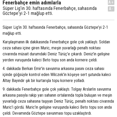
Fenerbahçe emin adımlarla
A+
Süper Lig'in 30. haftasında Fenerbahçe, sahasında
A-
Göztepe'yi 2-1 mağlup etti.
Süper Lig'in 30. haftasında Fenerbahçe, sahasında Göztepe'yi 2-1
mağlup etti.
Karşılaşmanın ilk dakikasında Fenerbahçe gole çok yaklaştı. Soldan
ceza sahası içine giren Muric, meşin yuvarlağı penaltı noktası
civarında müsait durumdaki Deniz Türüç'e çıkardı. Deniz'in gelişine
yerden vuruşunda kaleci Beto topu son anda kornere çeldi.
4. dakikada Berkan Emir'in savunma arkasına pasını ceza sahası
içinde göğsüyle kontrol eden Wilczek'in köşeye sert şutunda kaleci
Altay Bayındır şık bir kurtarışla topu kornere yolladı.
9. dakikada Fenerbahçe gole çok yaklaştı. Tolgay Arslan'ın savunma
arkasına pasıyla rakip yarı sahanın ortalarında topla buluşan ve meşin
yuvarlağı ceza sahasına taşıyan Deniz Türüç, penaltı noktası civarında
Muric'i gördü. Muric'in gelişine vuruşunda kaleci Beto topu son anda
çeldi. Devamında Göztepe savunması topu uzaklaştırdı.