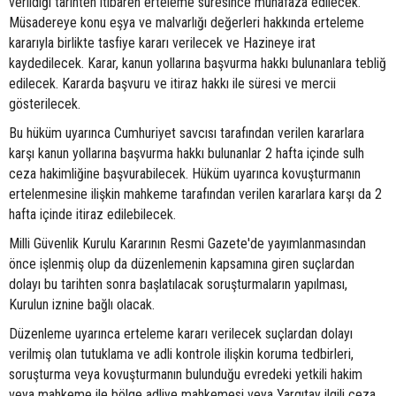
verildiği tarihten itibaren erteleme süresince muhafaza edilecek.
Müsadereye konu eşya ve malvarlığı değerleri hakkında erteleme
kararıyla birlikte tasfiye kararı verilecek ve Hazineye irat
kaydedilecek. Karar, kanun yollarına başvurma hakkı bulunanlara tebliğ
edilecek. Kararda başvuru ve itiraz hakkı ile süresi ve mercii
gösterilecek.
Bu hüküm uyarınca Cumhuriyet savcısı tarafından verilen kararlara
karşı kanun yollarına başvurma hakkı bulunanlar 2 hafta içinde sulh
ceza hakimliğine başvurabilecek. Hüküm uyarınca kovuşturmanın
ertelenmesine ilişkin mahkeme tarafından verilen kararlara karşı da 2
hafta içinde itiraz edilebilecek.
Milli Güvenlik Kurulu Kararının Resmi Gazete'de yayımlanmasından
önce işlenmiş olup da düzenlemenin kapsamına giren suçlardan
dolayı bu tarihten sonra başlatılacak soruşturmaların yapılması,
Kurulun iznine bağlı olacak.
Düzenleme uyarınca erteleme kararı verilecek suçlardan dolayı
verilmiş olan tutuklama ve adli kontrole ilişkin koruma tedbirleri,
soruşturma veya kovuşturmanın bulunduğu evredeki yetkili hakim
veya mahkeme ile bölge adliye mahkemesi veya Yargıtay ilgili ceza