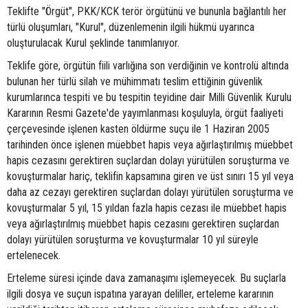
Teklifte "Örgüt", PKK/KCK terör örgütünü ve bununla bağlantılı her
türlü oluşumları, "Kurul", düzenlemenin ilgili hükmü uyarınca
oluşturulacak Kurul şeklinde tanımlanıyor.
Teklife göre, örgütün fiili varlığına son verdiğinin ve kontrolü altında
bulunan her türlü silah ve mühimmatı teslim ettiğinin güvenlik
kurumlarınca tespiti ve bu tespitin teyidine dair Milli Güvenlik Kurulu
Kararının Resmi Gazete'de yayımlanması koşuluyla, örgüt faaliyeti
çerçevesinde işlenen kasten öldürme suçu ile 1 Haziran 2005
tarihinden önce işlenen müebbet hapis veya ağırlaştırılmış müebbet
hapis cezasını gerektiren suçlardan dolayı yürütülen soruşturma ve
kovuşturmalar hariç, teklifin kapsamına giren ve üst sınırı 15 yıl veya
daha az cezayı gerektiren suçlardan dolayı yürütülen soruşturma ve
kovuşturmalar 5 yıl, 15 yıldan fazla hapis cezası ile müebbet hapis
veya ağırlaştırılmış müebbet hapis cezasını gerektiren suçlardan
dolayı yürütülen soruşturma ve kovuşturmalar 10 yıl süreyle
ertelenecek.
Erteleme süresi içinde dava zamanaşımı işlemeyecek. Bu suçlarla
ilgili dosya ve suçun ispatına yarayan deliller, erteleme kararının