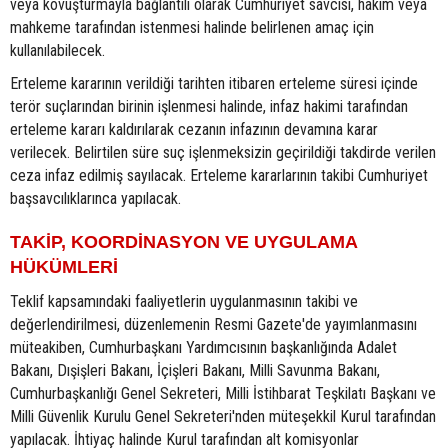
veya kovuşturmayla bağlantılı olarak Cumhuriyet savcısı, hakim veya
mahkeme tarafından istenmesi halinde belirlenen amaç için
kullanılabilecek.
Erteleme kararının verildiği tarihten itibaren erteleme süresi içinde
terör suçlarından birinin işlenmesi halinde, infaz hakimi tarafından
erteleme kararı kaldırılarak cezanın infazının devamına karar
verilecek. Belirtilen süre suç işlenmeksizin geçirildiği takdirde verilen
ceza infaz edilmiş sayılacak. Erteleme kararlarının takibi Cumhuriyet
başsavcılıklarınca yapılacak.
TAKİP, KOORDİNASYON VE UYGULAMA
HÜKÜMLERİ
Teklif kapsamındaki faaliyetlerin uygulanmasının takibi ve
değerlendirilmesi, düzenlemenin Resmi Gazete'de yayımlanmasını
müteakiben, Cumhurbaşkanı Yardımcısının başkanlığında Adalet
Bakanı, Dışişleri Bakanı, İçişleri Bakanı, Milli Savunma Bakanı,
Cumhurbaşkanlığı Genel Sekreteri, Milli İstihbarat Teşkilatı Başkanı ve
Milli Güvenlik Kurulu Genel Sekreteri'nden müteşekkil Kurul tarafından
yapılacak. İhtiyaç halinde Kurul tarafından alt komisyonlar