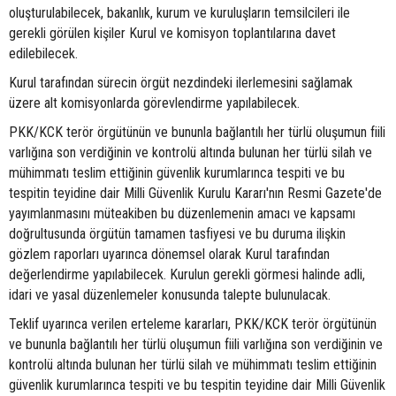
oluşturulabilecek, bakanlık, kurum ve kuruluşların temsilcileri ile
gerekli görülen kişiler Kurul ve komisyon toplantılarına davet
edilebilecek.
Kurul tarafından sürecin örgüt nezdindeki ilerlemesini sağlamak
üzere alt komisyonlarda görevlendirme yapılabilecek.
PKK/KCK terör örgütünün ve bununla bağlantılı her türlü oluşumun fiili
varlığına son verdiğinin ve kontrolü altında bulunan her türlü silah ve
mühimmatı teslim ettiğinin güvenlik kurumlarınca tespiti ve bu
tespitin teyidine dair Milli Güvenlik Kurulu Kararı'nın Resmi Gazete'de
yayımlanmasını müteakiben bu düzenlemenin amacı ve kapsamı
doğrultusunda örgütün tamamen tasfiyesi ve bu duruma ilişkin
gözlem raporları uyarınca dönemsel olarak Kurul tarafından
değerlendirme yapılabilecek. Kurulun gerekli görmesi halinde adli,
idari ve yasal düzenlemeler konusunda talepte bulunulacak.
Teklif uyarınca verilen erteleme kararları, PKK/KCK terör örgütünün
ve bununla bağlantılı her türlü oluşumun fiili varlığına son verdiğinin ve
kontrolü altında bulunan her türlü silah ve mühimmatı teslim ettiğinin
güvenlik kurumlarınca tespiti ve bu tespitin teyidine dair Milli Güvenlik