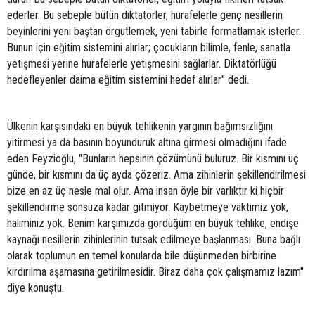
ederler. Bu sebeple bütün diktatörler, hurafelerle genç nesillerin
beyinlerini yeni baştan örgütlemek, yeni tabirle formatlamak isterler.
Bunun için eğitim sistemini alırlar; çocukların bilimle, fenle, sanatla
yetişmesi yerine hurafelerle yetişmesini sağlarlar. Diktatörlüğü
hedefleyenler daima eğitim sistemini hedef alırlar" dedi.
Ülkenin karşısındaki en büyük tehlikenin yargının bağımsızlığını
yitirmesi ya da basının boyunduruk altına girmesi olmadığını ifade
eden Feyzioğlu, "Bunların hepsinin çözümünü buluruz. Bir kısmını üç
günde, bir kısmını da üç ayda çözeriz. Ama zihinlerin şekillendirilmesi
bize en az üç nesle mal olur. Ama insan öyle bir varlıktır ki hiçbir
şekillendirme sonsuza kadar gitmiyor. Kaybetmeye vaktimiz yok,
haliminiz yok. Benim karşımızda gördüğüm en büyük tehlike, endişe
kaynağı nesillerin zihinlerinin tutsak edilmeye başlanması. Buna bağlı
olarak toplumun en temel konularda bile düşünmeden birbirine
kırdırılma aşamasına getirilmesidir. Biraz daha çok çalışmamız lazım"
diye konuştu.