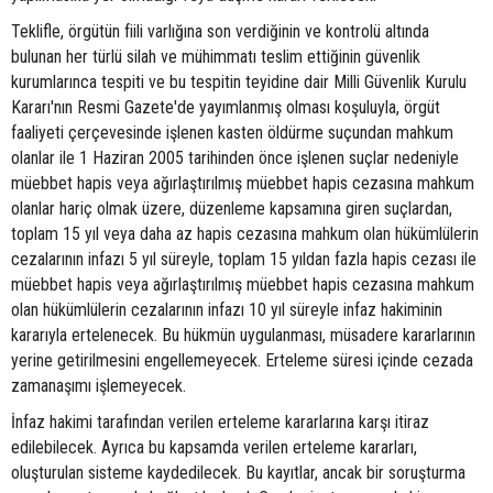
Teklifle, örgütün fiili varlığına son verdiğinin ve kontrolü altında
bulunan her türlü silah ve mühimmatı teslim ettiğinin güvenlik
kurumlarınca tespiti ve bu tespitin teyidine dair Milli Güvenlik Kurulu
Kararı'nın Resmi Gazete'de yayımlanmış olması koşuluyla, örgüt
faaliyeti çerçevesinde işlenen kasten öldürme suçundan mahkum
olanlar ile 1 Haziran 2005 tarihinden önce işlenen suçlar nedeniyle
müebbet hapis veya ağırlaştırılmış müebbet hapis cezasına mahkum
olanlar hariç olmak üzere, düzenleme kapsamına giren suçlardan,
toplam 15 yıl veya daha az hapis cezasına mahkum olan hükümlülerin
cezalarının infazı 5 yıl süreyle, toplam 15 yıldan fazla hapis cezası ile
müebbet hapis veya ağırlaştırılmış müebbet hapis cezasına mahkum
olan hükümlülerin cezalarının infazı 10 yıl süreyle infaz hakiminin
kararıyla ertelenecek. Bu hükmün uygulanması, müsadere kararlarının
yerine getirilmesini engellemeyecek. Erteleme süresi içinde cezada
zamanaşımı işlemeyecek.
İnfaz hakimi tarafından verilen erteleme kararlarına karşı itiraz
edilebilecek. Ayrıca bu kapsamda verilen erteleme kararları,
oluşturulan sisteme kaydedilecek. Bu kayıtlar, ancak bir soruşturma