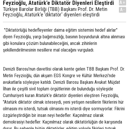
Feyzioğlu, Atatürk'e Diktatör Diyenleri Eleştirdi
A+
Türkiye Barolar Birliği (TBB) Başkanı Prof. Dr. Metin
A-
Feyzioğlu, Atatürk'e 'diktatör' diyenleri eleştirdi
"Diktatörlüğü hedefleyenler daima eğitim sistemini hedef alırlar"
diyen Feyzioğlu, yargı bağımsızlığı, basının boyunduruk altına alınması
gibi konulara çözüm bulunabileceğini, ancak zihinlerin
şekillendirilmesinin nesillere mal olacağını vurguladı.
Denizli Barosu'nun davetlisi olarak kente gelen TBB Başkanı Prof. Dr.
Metin Feyzioğlu, dün akşam EGS Kongre ve Kültür Merkezi'nde
avukatlarla söyleşiye katıldı. Denizli Barosu Başkanı Avukat Müjdat
İlhan ile çeşitli sivil toplum örgütlerinin de bulunduğu söyleşide
Cumhuriyeti kuran Atatürk'e diktatör diyenleri eleştiren Feyzioğlu,
"Atatürk diktatör olmak isteseydi, yeni yetişen nesillerin fikirlerini hür
olmasını mı isterdi, tutsak olmasını mı isterdi diye sormuyorlar. Fikrini
özgürleştirdiğin bir insan neyi hedefler. Kaçınılmaz olarak
demokrasiyi hedefler. Kaçınılmaz olarak diktatörlüğün de karşısında
durur. Bu sebeple bütün diktatörler, eğitim yoluyla fikirleri tutsak