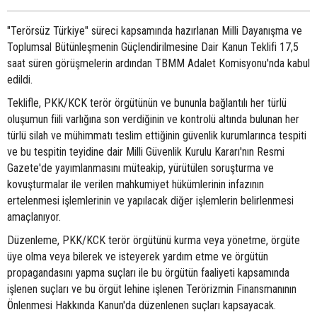
"Terörsüz Türkiye" süreci kapsamında hazırlanan Milli Dayanışma ve
Toplumsal Bütünleşmenin Güçlendirilmesine Dair Kanun Teklifi 17,5
saat süren görüşmelerin ardından TBMM Adalet Komisyonu'nda kabul
edildi.
Teklifle, PKK/KCK terör örgütünün ve bununla bağlantılı her türlü
oluşumun fiili varlığına son verdiğinin ve kontrolü altında bulunan her
türlü silah ve mühimmatı teslim ettiğinin güvenlik kurumlarınca tespiti
ve bu tespitin teyidine dair Milli Güvenlik Kurulu Kararı'nın Resmi
Gazete'de yayımlanmasını müteakip, yürütülen soruşturma ve
kovuşturmalar ile verilen mahkumiyet hükümlerinin infazının
ertelenmesi işlemlerinin ve yapılacak diğer işlemlerin belirlenmesi
amaçlanıyor.
Düzenleme, PKK/KCK terör örgütünü kurma veya yönetme, örgüte
üye olma veya bilerek ve isteyerek yardım etme ve örgütün
propagandasını yapma suçları ile bu örgütün faaliyeti kapsamında
işlenen suçları ve bu örgüt lehine işlenen Terörizmin Finansmanının
Önlenmesi Hakkında Kanun'da düzenlenen suçları kapsayacak.