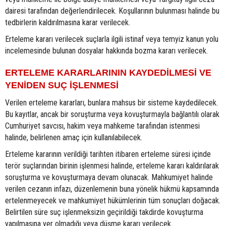
dairesi tarafından değerlendirilecek. Koşullarının bulunması halinde bu
tedbirlerin kaldırılmasına karar verilecek.
Erteleme kararı verilecek suçlarla ilgili istinaf veya temyiz kanun yolu
incelemesinde bulunan dosyalar hakkında bozma kararı verilecek.
ERTELEME KARARLARININ KAYDEDİLMESİ VE
YENİDEN SUÇ İŞLENMESİ
Verilen erteleme kararları, bunlara mahsus bir sisteme kaydedilecek.
Bu kayıtlar, ancak bir soruşturma veya kovuşturmayla bağlantılı olarak
Cumhuriyet savcısı, hakim veya mahkeme tarafından istenmesi
halinde, belirlenen amaç için kullanılabilecek.
Erteleme kararının verildiği tarihten itibaren erteleme süresi içinde
terör suçlarından birinin işlenmesi halinde, erteleme kararı kaldırılarak
soruşturma ve kovuşturmaya devam olunacak. Mahkumiyet halinde
verilen cezanın infazı, düzenlemenin buna yönelik hükmü kapsamında
ertelenmeyecek ve mahkumiyet hükümlerinin tüm sonuçları doğacak.
Belirtilen süre suç işlenmeksizin geçirildiği takdirde kovuşturma
yapılmasına yer olmadığı veya düşme kararı verilecek.