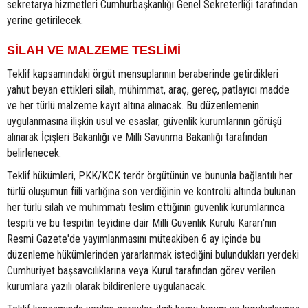
sekretarya hizmetleri Cumhurbaşkanlığı Genel Sekreterliği tarafından
yerine getirilecek.
SİLAH VE MALZEME TESLİMİ
Teklif kapsamındaki örgüt mensuplarının beraberinde getirdikleri
yahut beyan ettikleri silah, mühimmat, araç, gereç, patlayıcı madde
ve her türlü malzeme kayıt altına alınacak. Bu düzenlemenin
uygulanmasına ilişkin usul ve esaslar, güvenlik kurumlarının görüşü
alınarak İçişleri Bakanlığı ve Milli Savunma Bakanlığı tarafından
belirlenecek.
Teklif hükümleri, PKK/KCK terör örgütünün ve bununla bağlantılı her
türlü oluşumun fiili varlığına son verdiğinin ve kontrolü altında bulunan
her türlü silah ve mühimmatı teslim ettiğinin güvenlik kurumlarınca
tespiti ve bu tespitin teyidine dair Milli Güvenlik Kurulu Kararı'nın
Resmi Gazete'de yayımlanmasını müteakiben 6 ay içinde bu
düzenleme hükümlerinden yararlanmak istediğini bulundukları yerdeki
Cumhuriyet başsavcılıklarına veya Kurul tarafından görev verilen
kurumlara yazılı olarak bildirenlere uygulanacak.