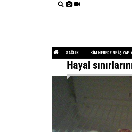
SAĞLIK
KİM NEREDE NE İŞ YAPI
Hayal sınırların
ESKİ DENİZLİ FOTOĞRAFLARI