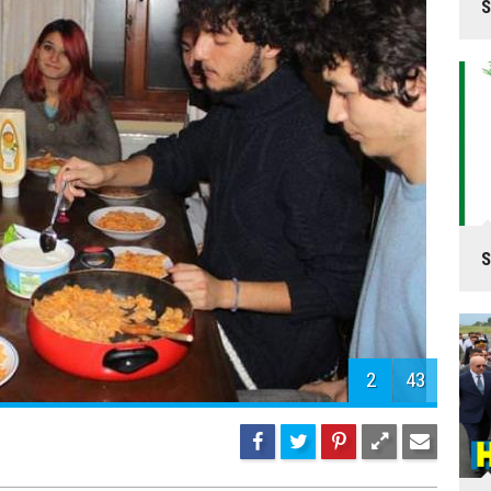
S
S
2
43