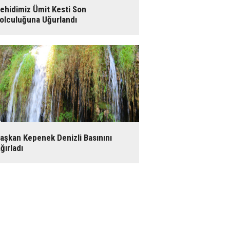
ehidimiz Ümit Kesti Son
olculuğuna Uğurlandı
aşkan Kepenek Denizli Basınını
ğırladı