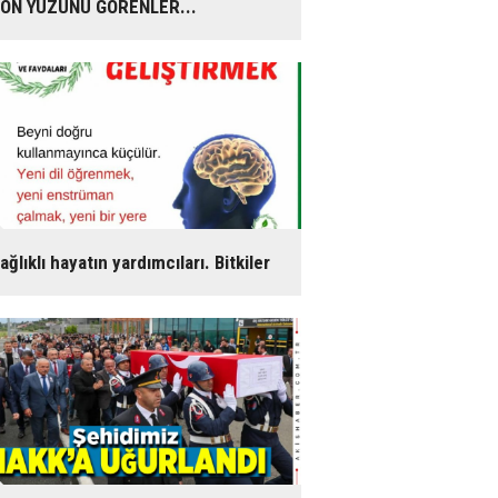
ON YÜZÜNÜ GÖRENLER...
ağlıklı hayatın yardımcıları. Bitkiler