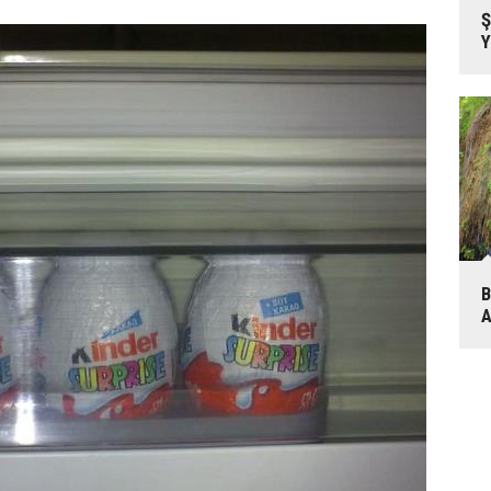
Ş
Y
B
A