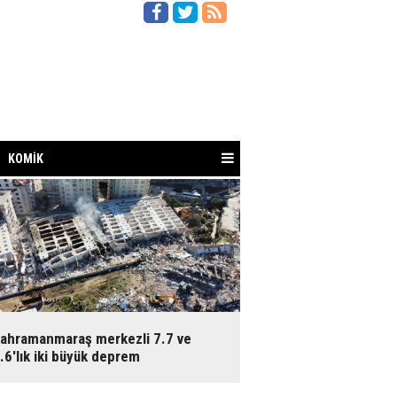
KOMİK
ahramanmaraş merkezli 7.7 ve
.6'lık iki büyük deprem