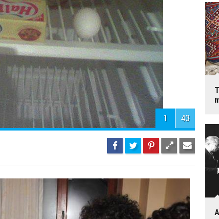
T
m
1
43
A