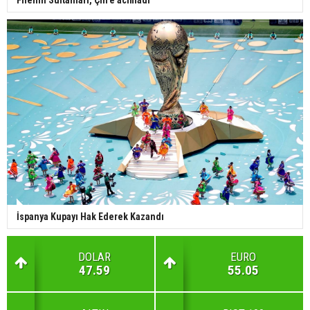
Filenin Sultanları, Çin'e acımadı
İspanya Kupayı Hak Ederek Kazandı
DOLAR
EURO
47.59
55.05