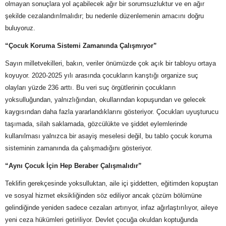
olmayan sonuçlara yol açabilecek ağır bir sorumsuzluktur ve en ağır
şekilde cezalandırılmalıdır; bu nedenle düzenlemenin amacını doğru
buluyoruz.
“Çocuk Koruma Sistemi Zamanında Çalışmıyor”
Sayın milletvekilleri, bakın, veriler önümüzde çok açık bir tabloyu ortaya
koyuyor. 2020-2025 yılı arasında çocukların karıştığı organize suç
olayları yüzde 236 arttı. Bu veri suç örgütlerinin çocukların
yoksulluğundan, yalnızlığından, okullarından kopuşundan ve gelecek
kaygısından daha fazla yararlandıklarını gösteriyor. Çocukları uyuşturucu
taşımada, silah saklamada, gözcülükte ve şiddet eylemlerinde
kullanılması yalnızca bir asayiş meselesi değil, bu tablo çocuk koruma
sisteminin zamanında da çalışmadığını gösteriyor.
“Aynı Çocuk İçin Hep Beraber Çalışmalıdır”
Teklifin gerekçesinde yoksulluktan, aile içi şiddetten, eğitimden kopuştan
ve sosyal hizmet eksikliğinden söz ediliyor ancak çözüm bölümüne
gelindiğinde yeniden sadece cezaları artırıyor, infaz ağırlaştırılıyor, aileye
yeni ceza hükümleri getiriliyor. Devlet çocuğa okuldan koptuğunda