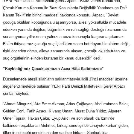
YENİ Parti Denizli Milletvekili Şeref Arpacı TBMM Genel Kurulu'nda,
Çocuk Koruma Kanunu ile Bazı Kanunlarda Değişiklik Yapılmasına Dair
Kanun Teklifi'nin birinci maddesi hakkında konuştu. Arpacı, “Devlet
çocuğa okuldan koptuğunda ulaşamıyorsa, ailesi yoksullukla mücadele
ederken yanında değilse, bağımlılık ve ruh sağlığı desteğini zamanında
sunamıyorsa yıllar sonra yalnızca ceza kanunuyla karşısına çıkamaz.
Bizim ihtiyacımız çocuğu suç işledikten sonra hatırlayan bir sistem değil,
riski önceden gören, aileye zamanında ulaşan, çocuğu okulda tutan ve
suç örgütlerinin elinden kurtaran bir kamu düzenidir” dedi.
“Kaybettiğimiz Çocuklarımızın Acısı Hâlâ Kalbimizde”
Düzenlemede ateşli silahların saklanmasıyla ilgili 1'inci maddesi üzerine
değerlendirmelerde bulunan YENİ Parti Denizli Milletvekili Şeref Arpacı
şunları söyledi:
“Ahmet Minguzzi, Ata Emre Akman, Atlas Çağlayan, Abdurrahman Balcı,
Gülden Coni, Fatih Acacı, Kıvanç Uman, Murat Duha Yıldız, Alperen
Ömer Toprak, Hakan Çakır, Eyüp Arıcı ve son olarak da İzmir'de
kalbinden bıçaklanan Mehmet; birkaç sene içinde cinayete kurban giden,
ülkenin geleceği gençlerimizden sadece birkaçı. Şanlıurfa'da,