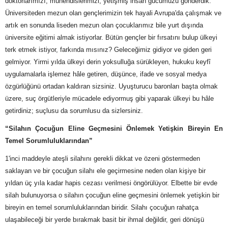
doktorlarımızı, mühendislerimizi, yetişmiş insan gücümüzü gönderdik.
Üniversiteden mezun olan gençlerimizin tek hayali Avrupa'da çalışmak ve
artık en sonunda liseden mezun olan çocuklarımız bile yurt dışında
üniversite eğitimi almak istiyorlar. Bütün gençler bir fırsatını bulup ülkeyi
terk etmek istiyor, farkında mısınız? Geleceğimiz gidiyor ve giden geri
gelmiyor. Yirmi yılda ülkeyi derin yoksulluğa sürükleyen, hukuku keyfî
uygulamalarla işlemez hâle getiren, düşünce, ifade ve sosyal medya
özgürlüğünü ortadan kaldıran sizsiniz. Uyuşturucu baronları başta olmak
üzere, suç örgütleriyle mücadele ediyormuş gibi yaparak ülkeyi bu hâle
getirdiniz; suçlusu da sorumlusu da sizlersiniz.
“Silahın Çocuğun Eline Geçmesini Önlemek Yetişkin Bireyin En
Temel Sorumluluklarından”
1'inci maddeyle ateşli silahını gerekli dikkat ve özeni göstermeden
saklayan ve bir çocuğun silahı ele geçirmesine neden olan kişiye bir
yıldan üç yıla kadar hapis cezası verilmesi öngörülüyor. Elbette bir evde
silah bulunuyorsa o silahın çocuğun eline geçmesini önlemek yetişkin bir
bireyin en temel sorumluluklarından biridir. Silahı çocuğun rahatça
ulaşabileceği bir yerde bırakmak basit bir ihmal değildir, geri dönüşü