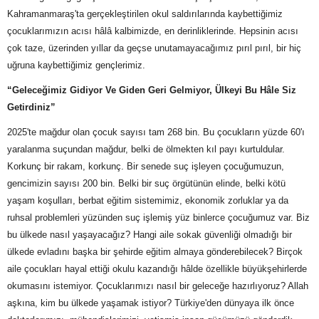
Kahramanmaraş'ta gerçekleştirilen okul saldırılarında kaybettiğimiz
çocuklarımızın acısı hâlâ kalbimizde, en derinliklerinde. Hepsinin acısı
çok taze, üzerinden yıllar da geçse unutamayacağımız pırıl pırıl, bir hiç
uğruna kaybettiğimiz gençlerimiz.
“Geleceğimiz Gidiyor Ve Giden Geri Gelmiyor, Ülkeyi Bu Hâle Siz
Getirdiniz”
2025'te mağdur olan çocuk sayısı tam 268 bin. Bu çocukların yüzde 60'ı
yaralanma suçundan mağdur, belki de ölmekten kıl payı kurtuldular.
Korkunç bir rakam, korkunç. Bir senede suç işleyen çocuğumuzun,
gencimizin sayısı 200 bin. Belki bir suç örgütünün elinde, belki kötü
yaşam koşulları, berbat eğitim sistemimiz, ekonomik zorluklar ya da
ruhsal problemleri yüzünden suç işlemiş yüz binlerce çocuğumuz var. Biz
bu ülkede nasıl yaşayacağız? Hangi aile sokak güvenliği olmadığı bir
ülkede evladını başka bir şehirde eğitim almaya gönderebilecek? Birçok
aile çocukları hayal ettiği okulu kazandığı hâlde özellikle büyükşehirlerde
okumasını istemiyor. Çocuklarımızı nasıl bir geleceğe hazırlıyoruz? Allah
aşkına, kim bu ülkede yaşamak istiyor? Türkiye'den dünyaya ilk önce