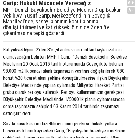
Garip: Hukuki Mücadele Vereceğiz
A+
MHP Denizli Büyükşehir Belediye Meclisi Grup Başkan
A-
Vekili Av. Yusuf Garip, Merkezefendi’nin Göveçlik
Mahallesi’nde, sanayi alanının konut alanına
dönüştürülmesi ve kat yüksekliğinin de 2’den 8’e
çıkarılmasına tepki gösterdi.
Kat yüksekliğinin 2’den 8’e çıkarılmasının ranttan başka izahının
olamayacağını belirten MHP’li Garip, “Denizli Büyükşehir Belediye
Meclisinin 20 Ocak 2015 tarihli oturumunda Göveçlik’te bulunan
98.000 m2’lik sanayi alanlı taşınmazın vasfının değiştirilerek %80
konut %20 ticaret alanı şekline dönüştürülmesine ilişkin Büyükşehir
Belediye Meclisinde yapılan oylamada Milliyetçi Hareket Partisi
grubu olarak ret oyu kullandık. Ret oyu kullanmamızın gerekçesi
Büyükşehir Belediye Meclisinde 1/5000’lik planın oylanmasından
sonra taşınmazın sahipleri 03 Kasım 2014 tarihinde taşınmazı
satmıştır” dedi.
Söz konusu kararın düzeltilmesi için gerekirse hukuki yollara
başvuracaklarını kaydeden Garip, “Büyükşehir belediye meclisine
geldiğinde taşınmazın mülkiyeti başka kişilere geçmiştir. Plan