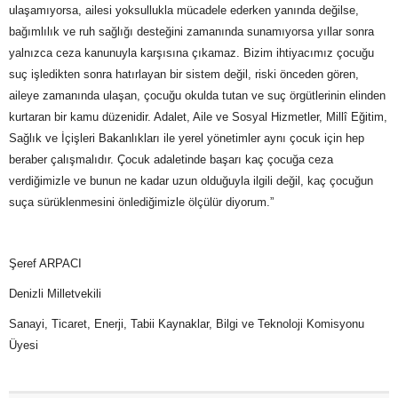
ulaşamıyorsa, ailesi yoksullukla mücadele ederken yanında değilse,
bağımlılık ve ruh sağlığı desteğini zamanında sunamıyorsa yıllar sonra
yalnızca ceza kanunuyla karşısına çıkamaz. Bizim ihtiyacımız çocuğu
suç işledikten sonra hatırlayan bir sistem değil, riski önceden gören,
aileye zamanında ulaşan, çocuğu okulda tutan ve suç örgütlerinin elinden
kurtaran bir kamu düzenidir. Adalet, Aile ve Sosyal Hizmetler, Millî Eğitim,
Sağlık ve İçişleri Bakanlıkları ile yerel yönetimler aynı çocuk için hep
beraber çalışmalıdır. Çocuk adaletinde başarı kaç çocuğa ceza
verdiğimizle ve bunun ne kadar uzun olduğuyla ilgili değil, kaç çocuğun
suça sürüklenmesini önlediğimizle ölçülür diyorum.”
Şeref ARPACI
Denizli Milletvekili
Sanayi, Ticaret, Enerji, Tabii Kaynaklar, Bilgi ve Teknoloji Komisyonu
Üyesi