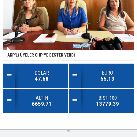
AKP'Lİ ÜYELER CHP’YE DESTEK VERDİ
DOLAR
EURO
47.68
55.13
ALTIN
BIST 100
6659.71
13779.39