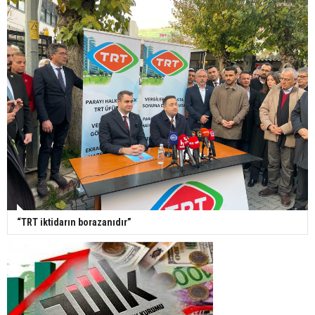
“TRT iktidarın borazanıdır”