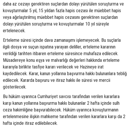
daha az cezayı gerektiren suçlardan dolayı yürütülen soruşturma ve
kovuşturmalar 5 yıl, 15 yıldan fazla hapis cezası ile müebbet hapis
veya ağırlaştırılmış müebbet hapis cezasını gerektiren suçlardan
dolayı yürütülen soruşturma ve kovuşturmalar 10 yıl süreyle
ertelenecek.
Erteleme süresi içinde dava zamanaşımı işlemeyecek. Bu suçlarla
ilgili dosya ve suçun ispatına yarayan deliller, erteleme kararının
verildiği tarihten itibaren erteleme süresince muhafaza edilecek.
Müsadereye konu eşya ve malvarlığı değerleri hakkında erteleme
kararıyla birlikte tasfiye kararı verilecek ve Hazineye irat
kaydedilecek. Karar, kanun yollarına başvurma hakkı bulunanlara tebliğ
edilecek. Kararda başvuru ve itiraz hakkı ile süresi ve mercii
gösterilecek.
Bu hüküm uyarınca Cumhuriyet savcısı tarafından verilen kararlara
karşı kanun yollarına başvurma hakkı bulunanlar 2 hafta içinde sulh
ceza hakimliğine başvurabilecek. Hüküm uyarınca kovuşturmanın
ertelenmesine ilişkin mahkeme tarafından verilen kararlara karşı da 2
hafta içinde itiraz edilebilecek.