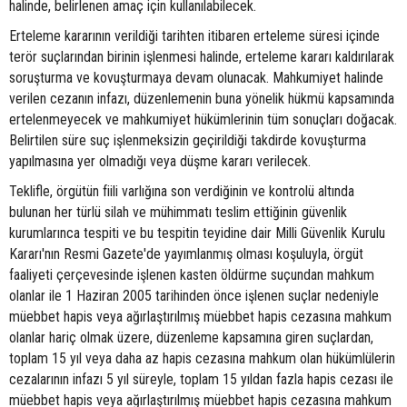
halinde, belirlenen amaç için kullanılabilecek.
Erteleme kararının verildiği tarihten itibaren erteleme süresi içinde
terör suçlarından birinin işlenmesi halinde, erteleme kararı kaldırılarak
soruşturma ve kovuşturmaya devam olunacak. Mahkumiyet halinde
verilen cezanın infazı, düzenlemenin buna yönelik hükmü kapsamında
ertelenmeyecek ve mahkumiyet hükümlerinin tüm sonuçları doğacak.
Belirtilen süre suç işlenmeksizin geçirildiği takdirde kovuşturma
yapılmasına yer olmadığı veya düşme kararı verilecek.
Teklifle, örgütün fiili varlığına son verdiğinin ve kontrolü altında
bulunan her türlü silah ve mühimmatı teslim ettiğinin güvenlik
kurumlarınca tespiti ve bu tespitin teyidine dair Milli Güvenlik Kurulu
Kararı'nın Resmi Gazete'de yayımlanmış olması koşuluyla, örgüt
faaliyeti çerçevesinde işlenen kasten öldürme suçundan mahkum
olanlar ile 1 Haziran 2005 tarihinden önce işlenen suçlar nedeniyle
müebbet hapis veya ağırlaştırılmış müebbet hapis cezasına mahkum
olanlar hariç olmak üzere, düzenleme kapsamına giren suçlardan,
toplam 15 yıl veya daha az hapis cezasına mahkum olan hükümlülerin
cezalarının infazı 5 yıl süreyle, toplam 15 yıldan fazla hapis cezası ile
müebbet hapis veya ağırlaştırılmış müebbet hapis cezasına mahkum