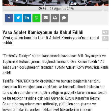
09:36
08 Ağustos 2026
Yasa Adalet Komisyonun da Kabul Edildi
A+
Yeni çözüm kanunu teklifi Adalet Komisyonu'nda kabul
A-
edildi.
"Terörsüz Türkiye" süreci kapsamında hazırlanan Milli Dayanışma ve
Toplumsal Bütünleşmenin Güçlendirilmesine Dair Kanun Teklifi 17,5
saat süren görüşmelerin ardından TBMM Adalet Komisyonu'nda kabul
edildi.
Teklifle, PKK/KCK terör örgütünün ve bununla bağlantılı her türlü
oluşumun fiili varlığına son verdiğinin ve kontrolü altında bulunan her
türlü silah ve mühimmatı teslim ettiğinin güvenlik kurumlarınca tespiti
ve bu tespitin teyidine dair Milli Güvenlik Kurulu Kararı'nın Resmi
Gazete'de yayımlanmasını müteakip, yürütülen soruşturma ve
kovuşturmalar ile verilen mahkumiyet hükümlerinin infazının