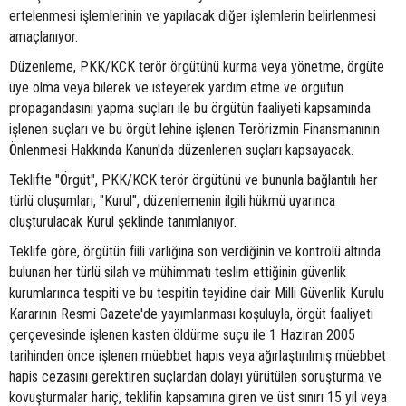
ertelenmesi işlemlerinin ve yapılacak diğer işlemlerin belirlenmesi
amaçlanıyor.
Düzenleme, PKK/KCK terör örgütünü kurma veya yönetme, örgüte
üye olma veya bilerek ve isteyerek yardım etme ve örgütün
propagandasını yapma suçları ile bu örgütün faaliyeti kapsamında
işlenen suçları ve bu örgüt lehine işlenen Terörizmin Finansmanının
Önlenmesi Hakkında Kanun'da düzenlenen suçları kapsayacak.
Teklifte "Örgüt", PKK/KCK terör örgütünü ve bununla bağlantılı her
türlü oluşumları, "Kurul", düzenlemenin ilgili hükmü uyarınca
oluşturulacak Kurul şeklinde tanımlanıyor.
Teklife göre, örgütün fiili varlığına son verdiğinin ve kontrolü altında
bulunan her türlü silah ve mühimmatı teslim ettiğinin güvenlik
kurumlarınca tespiti ve bu tespitin teyidine dair Milli Güvenlik Kurulu
Kararının Resmi Gazete'de yayımlanması koşuluyla, örgüt faaliyeti
çerçevesinde işlenen kasten öldürme suçu ile 1 Haziran 2005
tarihinden önce işlenen müebbet hapis veya ağırlaştırılmış müebbet
hapis cezasını gerektiren suçlardan dolayı yürütülen soruşturma ve
kovuşturmalar hariç, teklifin kapsamına giren ve üst sınırı 15 yıl veya