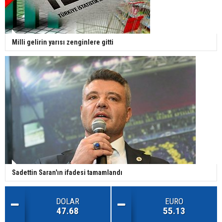
Milli gelirin yarısı zenginlere gitti
Sadettin Saran'ın ifadesi tamamlandı
DOLAR
EURO
47.68
55.13