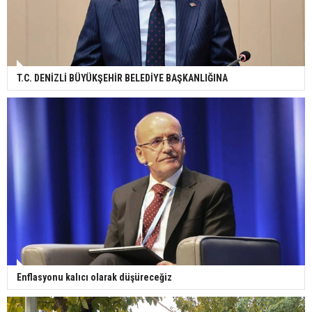
T.C. DENİZLİ BÜYÜKŞEHİR BELEDİYE BAŞKANLIĞINA
Enflasyonu kalıcı olarak düşüreceğiz