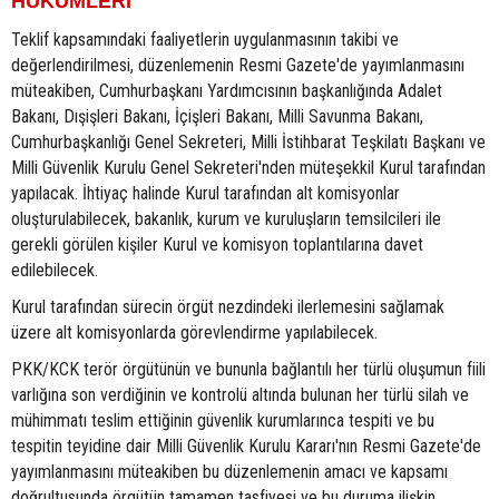
HÜKÜMLERİ
Teklif kapsamındaki faaliyetlerin uygulanmasının takibi ve
değerlendirilmesi, düzenlemenin Resmi Gazete'de yayımlanmasını
müteakiben, Cumhurbaşkanı Yardımcısının başkanlığında Adalet
Bakanı, Dışişleri Bakanı, İçişleri Bakanı, Milli Savunma Bakanı,
Cumhurbaşkanlığı Genel Sekreteri, Milli İstihbarat Teşkilatı Başkanı ve
Milli Güvenlik Kurulu Genel Sekreteri'nden müteşekkil Kurul tarafından
yapılacak. İhtiyaç halinde Kurul tarafından alt komisyonlar
oluşturulabilecek, bakanlık, kurum ve kuruluşların temsilcileri ile
gerekli görülen kişiler Kurul ve komisyon toplantılarına davet
edilebilecek.
Kurul tarafından sürecin örgüt nezdindeki ilerlemesini sağlamak
üzere alt komisyonlarda görevlendirme yapılabilecek.
PKK/KCK terör örgütünün ve bununla bağlantılı her türlü oluşumun fiili
varlığına son verdiğinin ve kontrolü altında bulunan her türlü silah ve
mühimmatı teslim ettiğinin güvenlik kurumlarınca tespiti ve bu
tespitin teyidine dair Milli Güvenlik Kurulu Kararı'nın Resmi Gazete'de
yayımlanmasını müteakiben bu düzenlemenin amacı ve kapsamı
doğrultusunda örgütün tamamen tasfiyesi ve bu duruma ilişkin