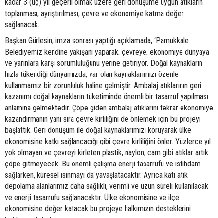
kadar 3 (üç) yıl geçerli olmak üzere geri dönüşüme uygun atıkların
toplanması, ayrıştırılması, çevre ve ekonomiye katma değer
sağlanacak.
Başkan Gürlesin, imza sonrası yaptığı açıklamada, ‘Pamukkale
Belediyemiz kendine yakışanı yaparak, çevreye, ekonomiye dünyaya
ve yarınlara karşı sorumluluğunu yerine getiriyor. Doğal kaynakların
hızla tükendiği dünyamızda, var olan kaynaklarımızı özenle
kullanmamız bir zorunluluk haline gelmiştir. Ambalaj atıklarının geri
kazanımı doğal kaynakların tüketiminde önemli bir tasarruf yapılması
anlamına gelmektedir. Çöpe giden ambalaj atıklarını tekrar ekonomiye
kazandırmanın yanı sıra çevre kirliliğini de önlemek için bu projeyi
başlattık. Geri dönüşüm ile doğal kaynaklarımızı koruyarak ülke
ekonomisine katkı sağlancacığı gibi çevre kirliliğini önler. Yüzlerce yıl
yok olmayan ve çevreyi kirleten plastik, naylon, cam gibi atıklar artık
çöpe gitmeyecek. Bu önemli çalışma enerji tasarrufu ve istihdam
sağlarken, küresel ısınmayı da yavaşlatacaktır. Ayrıca katı atık
depolama alanlarımız daha sağlıklı, verimli ve uzun süreli kullanılacak
ve enerji tasarrufu sağlanacaktır. Ülke ekonomisine ve ilçe
ekonomisine değer katacak bu projeye halkımızın desteklerini