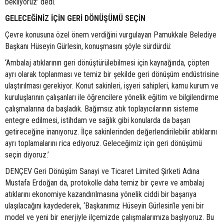
bekliyoruz’ dedi.
GELECEĞİNİZ İÇİN GERİ DÖNÜŞÜMÜ SEÇİN
Çevre konusuna özel önem verdiğini vurgulayan Pamukkale Belediye
Başkanı Hüseyin Gürlesin, konuşmasını şöyle sürdürdü:
‘Ambalaj atıklarının geri dönüştürülebilmesi için kaynağında, çöpten
ayrı olarak toplanması ve temiz bir şekilde geri dönüşüm endüstrisine
ulaştırılması gerekiyor. Konut sakinleri, işyeri sahipleri, kamu kurum ve
kuruluşlarının çalışanları ile öğrencilere yönelik eğitim ve bilgilendirme
çalışmalarına da başladık. Bağımsız atık toplayıcılarının sisteme
entegre edilmesi, istihdam ve sağlık gibi konularda da başarı
getireceğine inanıyoruz. İlçe sakinlerinden değerlendirilebilir atıklarını
ayrı toplamalarını rica ediyoruz. Geleceğimiz için geri dönüşümü
seçin diyoruz.’
DENÇEV Geri Dönüşüm Sanayi ve Ticaret Limited Şirketi Adına
Mustafa Erdoğan da, protokolle daha temiz bir çevre ve ambalaj
atıklarını ekonomiye kazandırılmasına yönelik ciddi bir başarıya
ulaşılacağını kaydederek, ‘Başkanımız Hüseyin Gürlesin’le yeni bir
model ve yeni bir enerjiyle ilçemizde çalışmalarımıza başlıyoruz. Bu