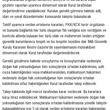
gözlem raporları uyarınca dönemsel olarak Kurul tarafından
değerlendirme yapılabilecek. Kurulun gerekli görmesi halinde adli,
idari ve yasal düzenlemeler konusunda talepte bulunulacak.
Teklif uyarınca verilen erteleme kararları, PKK/KCK terör örgütünün
ve bununla bağlantılı her türlü oluşumun fiili varlığına son verdiğinin ve
kontrolü altında bulunan her türlü silah ve mühimmatı teslim ettiğinin
güvenlik kurumlarınca tespiti ve bu tespitin teyidine dair Milli Güvenlik
Kurulu Kararının Resmi Gazete'de yayımlanmasını müteakiben
dönemsel olarak Kurul tarafından değerlendirilecek.
Gerekli görülmesi halinde soruşturma ve kovuşturmalar nedeniyle
doğan hak yoksunluğunun tüm sonuçlarıyla ortadan kaldırılması, sulh
ceza hakimliğinden veya mahkemesinden, mahkumiyet hükümleri
nedeniyle doğan hak yoksunluğunun tüm sonuçlarıyla ortadan
kaldırılması infaz hakimliğinden Kurul tarafından talep edilecek.
Talep hakkında ilgili mercii tarafından karar verilecek. Bu kararlara
karşı itiraz edilebilecek. Mahkumiyet hükümleri nedeniyle doğan hak
yoksunluğunun tüm sonuçlarıyla ortadan kaldırılmasına yönelik talepte
bulunulabilmesi için 5 yıl olarak verilen erteleme kararları bakımından