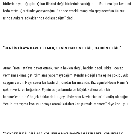
birilerinin yaptığı gibi. Çıkar ilişkisi değil birilerinin yaptığı gibi. Bu dava için kendimi
feda ettim. Şerefimle yaşayacağım. Sadece emekli maaşımla geçineceğim Huzur
içinde Ankara sokaklarında dolaşacağım" dedi.
"BENİ İSTİFAYA DAVET ETMEK, SENİN HAKKIN DEĞİL, HADDİN DEĞİL"
Arınç, "Beni istifaya davet etmek, senin hakkın değil, haddin değil. Okkalı cevap
vermemi aklıma getirdim ama yapamayacağım. Kendine değil ama eşine çok büyük
saygım vardır. Hayırsever bir kadındır, dindar bir insandır. Biz eşimle Nevin Hanım'ı
çok severiz ve beğeniriz. Eşinin başarılarında en büyük katkısı olan bir
hanımefendidir. Gökçek hakkında bir şey söylersem Nevin Hanım'ı üzmüş olacağım.
Yeni bir tartışma konusu ortaya atarak kafaları karıştırmak istemem" diye konuştu.
"GÖKÇEK İLE İLGİLİ 100 KONUYU 8 HAZİRAN'DAN İTİBAREN KONUŞMAK