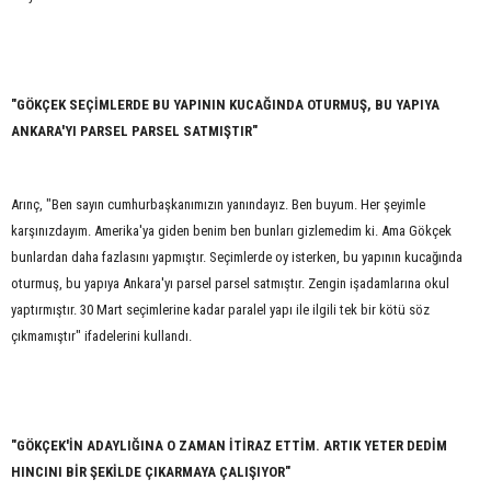
"GÖKÇEK SEÇİMLERDE BU YAPININ KUCAĞINDA OTURMUŞ, BU YAPIYA
ANKARA'YI PARSEL PARSEL SATMIŞTIR"
Arınç, "Ben sayın cumhurbaşkanımızın yanındayız. Ben buyum. Her şeyimle
karşınızdayım. Amerika'ya giden benim ben bunları gizlemedim ki. Ama Gökçek
bunlardan daha fazlasını yapmıştır. Seçimlerde oy isterken, bu yapının kucağında
oturmuş, bu yapıya Ankara'yı parsel parsel satmıştır. Zengin işadamlarına okul
yaptırmıştır. 30 Mart seçimlerine kadar paralel yapı ile ilgili tek bir kötü söz
çıkmamıştır" ifadelerini kullandı.
"GÖKÇEK'İN ADAYLIĞINA O ZAMAN İTİRAZ ETTİM. ARTIK YETER DEDİM
HINCINI BİR ŞEKİLDE ÇIKARMAYA ÇALIŞIYOR"