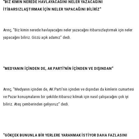
"BİZ KİMİN NEREDE HAVLAYACAĞINI NELER YAZACAĞINI
İTİBARSIZLAŞTIRMAK İÇİN NELER YAPACAĞINI BİLİRİZ"
Arınç, "Biz kimin nerede havlayacağını neler yazacağını itibarsızlaştırmak için neler
yapacağını biliriz. Gözü açık adamız" dedi.
"MEDYANIN İÇİNDEN DE, AK PARTİ'NİN İÇİNDEN VE DIŞINDAN"
Arınç, "Medyanın içinden de, AK Parti'nin içinden ve dışından da kimlerin cumartesi
ve Pazar konuşmalarını bir şekilde itibarsız kılmak için nasıl çalışacağını çok iyi
biliriz. Ateş çemberinden geliyoruz" dedi.
"GÖKÇEK BUNUNLA BİR YERLERE YARANMAK İSTİYOR DAHA FAZLASINI