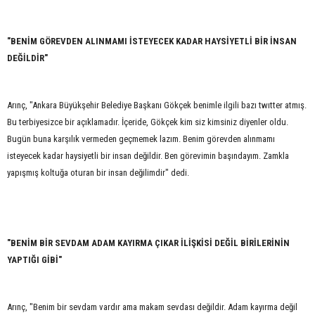
"BENİM GÖREVDEN ALINMAMI İSTEYECEK KADAR HAYSİYETLİ BİR İNSAN
DEĞİLDİR"
Arınç, "Ankara Büyükşehir Belediye Başkanı Gökçek benimle ilgili bazı twıtter atmış.
Bu terbiyesizce bir açıklamadır. İçeride, Gökçek kim siz kimsiniz diyenler oldu.
Bugün buna karşılık vermeden geçmemek lazım. Benim görevden alınmamı
isteyecek kadar haysiyetli bir insan değildir. Ben görevimin başındayım. Zamkla
yapışmış koltuğa oturan bir insan değilimdir" dedi.
"BENİM BİR SEVDAM ADAM KAYIRMA ÇIKAR İLİŞKİSİ DEĞİL BİRİLERİNİN
YAPTIĞI GİBİ"
Arınç, "Benim bir sevdam vardır ama makam sevdası değildir. Adam kayırma değil