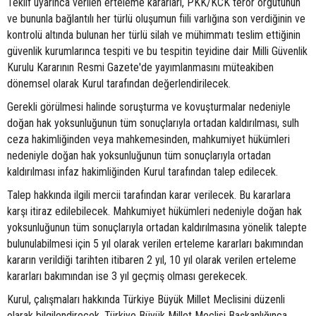
Teklif uyarınca verilen erteleme kararları, PKK/KCK terör örgütünün
ve bununla bağlantılı her türlü oluşumun fiili varlığına son verdiğinin ve
kontrolü altında bulunan her türlü silah ve mühimmatı teslim ettiğinin
güvenlik kurumlarınca tespiti ve bu tespitin teyidine dair Milli Güvenlik
Kurulu Kararının Resmi Gazete'de yayımlanmasını müteakiben
dönemsel olarak Kurul tarafından değerlendirilecek.
Gerekli görülmesi halinde soruşturma ve kovuşturmalar nedeniyle
doğan hak yoksunluğunun tüm sonuçlarıyla ortadan kaldırılması, sulh
ceza hakimliğinden veya mahkemesinden, mahkumiyet hükümleri
nedeniyle doğan hak yoksunluğunun tüm sonuçlarıyla ortadan
kaldırılması infaz hakimliğinden Kurul tarafından talep edilecek.
Talep hakkında ilgili mercii tarafından karar verilecek. Bu kararlara
karşı itiraz edilebilecek. Mahkumiyet hükümleri nedeniyle doğan hak
yoksunluğunun tüm sonuçlarıyla ortadan kaldırılmasına yönelik talepte
bulunulabilmesi için 5 yıl olarak verilen erteleme kararları bakımından
kararın verildiği tarihten itibaren 2 yıl, 10 yıl olarak verilen erteleme
kararları bakımından ise 3 yıl geçmiş olması gerekecek.
Kurul, çalışmaları hakkında Türkiye Büyük Millet Meclisini düzenli
olarak bilgilendirecek. Türkiye Büyük Millet Meclisi Başkanlığınca