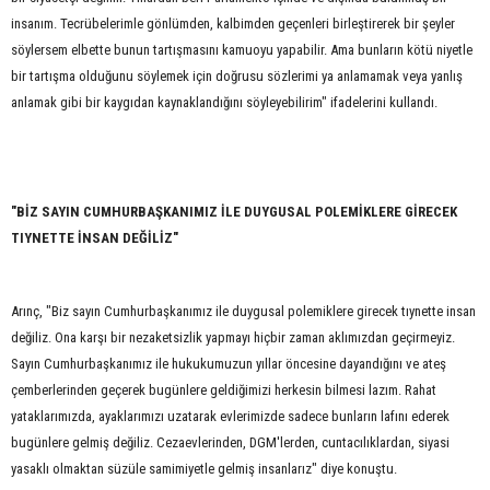
insanım. Tecrübelerimle gönlümden, kalbimden geçenleri birleştirerek bir şeyler
söylersem elbette bunun tartışmasını kamuoyu yapabilir. Ama bunların kötü niyetle
bir tartışma olduğunu söylemek için doğrusu sözlerimi ya anlamamak veya yanlış
anlamak gibi bir kaygıdan kaynaklandığını söyleyebilirim" ifadelerini kullandı.
"BİZ SAYIN CUMHURBAŞKANIMIZ İLE DUYGUSAL POLEMİKLERE GİRECEK
TIYNETTE İNSAN DEĞİLİZ"
Arınç, "Biz sayın Cumhurbaşkanımız ile duygusal polemiklere girecek tıynette insan
değiliz. Ona karşı bir nezaketsizlik yapmayı hiçbir zaman aklımızdan geçirmeyiz.
Sayın Cumhurbaşkanımız ile hukukumuzun yıllar öncesine dayandığını ve ateş
çemberlerinden geçerek bugünlere geldiğimizi herkesin bilmesi lazım. Rahat
yataklarımızda, ayaklarımızı uzatarak evlerimizde sadece bunların lafını ederek
bugünlere gelmiş değiliz. Cezaevlerinden, DGM'lerden, cuntacılıklardan, siyasi
yasaklı olmaktan süzüle samimiyetle gelmiş insanlarız" diye konuştu.