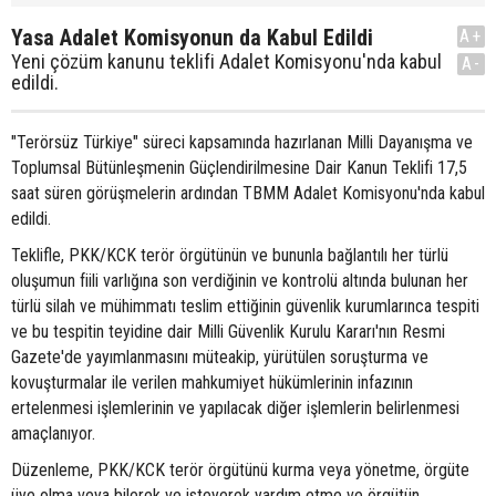
Yasa Adalet Komisyonun da Kabul Edildi
A+
Yeni çözüm kanunu teklifi Adalet Komisyonu'nda kabul
A-
edildi.
"Terörsüz Türkiye" süreci kapsamında hazırlanan Milli Dayanışma ve
Toplumsal Bütünleşmenin Güçlendirilmesine Dair Kanun Teklifi 17,5
saat süren görüşmelerin ardından TBMM Adalet Komisyonu'nda kabul
edildi.
Teklifle, PKK/KCK terör örgütünün ve bununla bağlantılı her türlü
oluşumun fiili varlığına son verdiğinin ve kontrolü altında bulunan her
türlü silah ve mühimmatı teslim ettiğinin güvenlik kurumlarınca tespiti
ve bu tespitin teyidine dair Milli Güvenlik Kurulu Kararı'nın Resmi
Gazete'de yayımlanmasını müteakip, yürütülen soruşturma ve
kovuşturmalar ile verilen mahkumiyet hükümlerinin infazının
ertelenmesi işlemlerinin ve yapılacak diğer işlemlerin belirlenmesi
amaçlanıyor.
Düzenleme, PKK/KCK terör örgütünü kurma veya yönetme, örgüte
üye olma veya bilerek ve isteyerek yardım etme ve örgütün