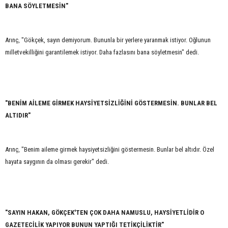
BANA SÖYLETMESİN"
Arınç, "Gökçek, sayın demiyorum. Bununla bir yerlere yaranmak istiyor. Oğlunun
milletvekilliğini garantilemek istiyor. Daha fazlasını bana söyletmesin" dedi.
"BENİM AİLEME GİRMEK HAYSİYETSİZLİĞİNİ GÖSTERMESİN. BUNLAR BEL
ALTIDIR"
Arınç, "Benim aileme girmek haysiyetsizliğini göstermesin. Bunlar bel altıdır. Özel
hayata saygının da olması gerekir" dedi.
"SAYIN HAKAN, GÖKÇEK'TEN ÇOK DAHA NAMUSLU, HAYSİYETLİDİR O
GAZETECİLİK YAPIYOR BUNUN YAPTIĞI TETİKÇİLİKTİR"