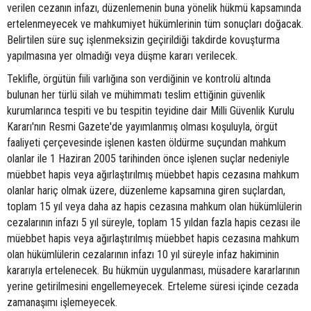
verilen cezanın infazı, düzenlemenin buna yönelik hükmü kapsamında
ertelenmeyecek ve mahkumiyet hükümlerinin tüm sonuçları doğacak.
Belirtilen süre suç işlenmeksizin geçirildiği takdirde kovuşturma
yapılmasına yer olmadığı veya düşme kararı verilecek.
Teklifle, örgütün fiili varlığına son verdiğinin ve kontrolü altında
bulunan her türlü silah ve mühimmatı teslim ettiğinin güvenlik
kurumlarınca tespiti ve bu tespitin teyidine dair Milli Güvenlik Kurulu
Kararı'nın Resmi Gazete'de yayımlanmış olması koşuluyla, örgüt
faaliyeti çerçevesinde işlenen kasten öldürme suçundan mahkum
olanlar ile 1 Haziran 2005 tarihinden önce işlenen suçlar nedeniyle
müebbet hapis veya ağırlaştırılmış müebbet hapis cezasına mahkum
olanlar hariç olmak üzere, düzenleme kapsamına giren suçlardan,
toplam 15 yıl veya daha az hapis cezasına mahkum olan hükümlülerin
cezalarının infazı 5 yıl süreyle, toplam 15 yıldan fazla hapis cezası ile
müebbet hapis veya ağırlaştırılmış müebbet hapis cezasına mahkum
olan hükümlülerin cezalarının infazı 10 yıl süreyle infaz hakiminin
kararıyla ertelenecek. Bu hükmün uygulanması, müsadere kararlarının
yerine getirilmesini engellemeyecek. Erteleme süresi içinde cezada
zamanaşımı işlemeyecek.