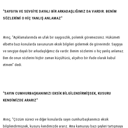
"SAYGIYA VE SEVGİYE DAYALI BİR ARKADAŞLIĞIMIZ DA VARDIR. BENİM
SÖZLERİMİ O HİÇ YANLIŞ ANLAMAZ"
Arınç, "Açıklamalarımda en ufak bir saygısızlık, polemik göremezsiniz. Hükümeti
elbette bazı konularda savunurum eksik bilgileri gidermek de görevimdir. Saygıya
ve sevgiye dayalı bir arkadaşlığımız da vardır. Benim sözlerimi o hiç yanlış anlamaz.
Ben de onun sözlerini hiçbir zaman küçültücü, alçaltıcı bir ifade olarak kabul
etmem" dedi.
"SAYIN CUMHURBAŞKANIMIZI EKSİK BİLGİLENDİRMİŞSEK, KUSURU
KENDİMİZDE ARARIZ"
Arınç, "Çözüm süreci ve diğer konularda sayın cumhurbaşkanımızı eksik
bilgilendirmişsek, kusuru kendimizde ararız. Ama kamuoyu bazı şeyleri tartışmaya