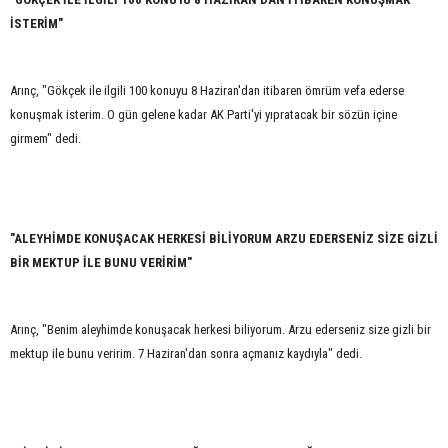
İSTERİM"
Arınç, "Gökçek ile ilgili 100 konuyu 8 Haziran'dan itibaren ömrüm vefa ederse
konuşmak isterim. O gün gelene kadar AK Parti'yi yıpratacak bir sözün içine
girmem" dedi.
"ALEYHİMDE KONUŞACAK HERKESİ BİLİYORUM ARZU EDERSENİZ SİZE GİZLİ
BİR MEKTUP İLE BUNU VERİRİM"
Arınç, "Benim aleyhimde konuşacak herkesi biliyorum. Arzu ederseniz size gizli bir
mektup ile bunu veririm. 7 Haziran'dan sonra açmanız kaydıyla" dedi.