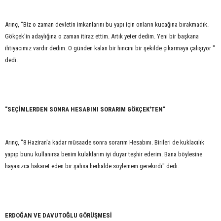
Arınç, "Biz o zaman devletin imkanlarını bu yapı için onların kucağına bırakmadık.
Gökçek'in adaylığına o zaman itiraz ettim. Artık yeter dedim. Yeni bir başkana
ihtiyacımız vardır dedim. O günden kalan bir hıncını bir şekilde çıkarmaya çalışıyor "
dedi.
"SEÇİMLERDEN SONRA HESABINI SORARIM GÖKÇEK'TEN"
Arınç, "8 Haziran'a kadar müsaade sonra sorarım Hesabını. Birileri de kuklacılık
yapıp bunu kullanırsa benim kulaklarım iyi duyar teşhir ederim. Bana böylesine
hayasızca hakaret eden bir şahsa herhalde söylemem gerekirdi" dedi.
ERDOĞAN VE DAVUTOĞLU GÖRÜŞMESİ