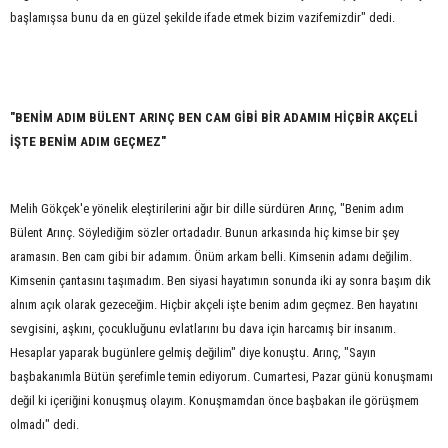
başlamışsa bunu da en güzel şekilde ifade etmek bizim vazifemizdir" dedi.
"BENİM ADIM BÜLENT ARINÇ BEN CAM GİBİ BİR ADAMIM HİÇBİR AKÇELİ
İŞTE BENİM ADIM GEÇMEZ"
Melih Gökçek'e yönelik eleştirilerini ağır bir dille sürdüren Arınç, "Benim adım
Bülent Arınç. Söylediğim sözler ortadadır. Bunun arkasında hiç kimse bir şey
aramasın. Ben cam gibi bir adamım. Önüm arkam belli. Kimsenin adamı değilim.
Kimsenin çantasını taşımadım. Ben siyasi hayatımın sonunda iki ay sonra başım dik
alnım açık olarak gezeceğim. Hiçbir akçeli işte benim adım geçmez. Ben hayatını
sevgisini, aşkını, çocukluğunu evlatlarını bu dava için harcamış bir insanım.
Hesaplar yaparak bugünlere gelmiş değilim" diye konuştu. Arınç, "Sayın
başbakanımla Bütün şerefimle temin ediyorum. Cumartesi, Pazar günü konuşmamı
değil ki içeriğini konuşmuş olayım. Konuşmamdan önce başbakan ile görüşmem
olmadı" dedi.