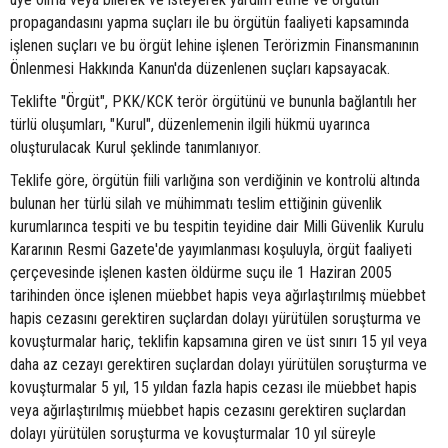
propagandasını yapma suçları ile bu örgütün faaliyeti kapsamında
işlenen suçları ve bu örgüt lehine işlenen Terörizmin Finansmanının
Önlenmesi Hakkında Kanun'da düzenlenen suçları kapsayacak.
Teklifte "Örgüt", PKK/KCK terör örgütünü ve bununla bağlantılı her
türlü oluşumları, "Kurul", düzenlemenin ilgili hükmü uyarınca
oluşturulacak Kurul şeklinde tanımlanıyor.
Teklife göre, örgütün fiili varlığına son verdiğinin ve kontrolü altında
bulunan her türlü silah ve mühimmatı teslim ettiğinin güvenlik
kurumlarınca tespiti ve bu tespitin teyidine dair Milli Güvenlik Kurulu
Kararının Resmi Gazete'de yayımlanması koşuluyla, örgüt faaliyeti
çerçevesinde işlenen kasten öldürme suçu ile 1 Haziran 2005
tarihinden önce işlenen müebbet hapis veya ağırlaştırılmış müebbet
hapis cezasını gerektiren suçlardan dolayı yürütülen soruşturma ve
kovuşturmalar hariç, teklifin kapsamına giren ve üst sınırı 15 yıl veya
daha az cezayı gerektiren suçlardan dolayı yürütülen soruşturma ve
kovuşturmalar 5 yıl, 15 yıldan fazla hapis cezası ile müebbet hapis
veya ağırlaştırılmış müebbet hapis cezasını gerektiren suçlardan
dolayı yürütülen soruşturma ve kovuşturmalar 10 yıl süreyle