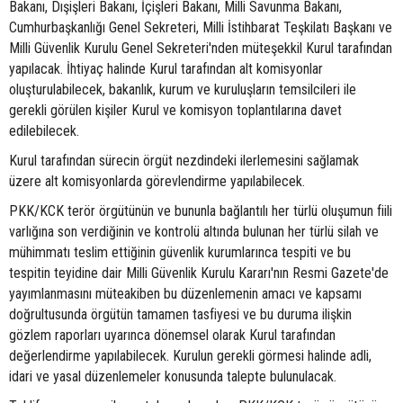
Bakanı, Dışişleri Bakanı, İçişleri Bakanı, Milli Savunma Bakanı,
Cumhurbaşkanlığı Genel Sekreteri, Milli İstihbarat Teşkilatı Başkanı ve
Milli Güvenlik Kurulu Genel Sekreteri'nden müteşekkil Kurul tarafından
yapılacak. İhtiyaç halinde Kurul tarafından alt komisyonlar
oluşturulabilecek, bakanlık, kurum ve kuruluşların temsilcileri ile
gerekli görülen kişiler Kurul ve komisyon toplantılarına davet
edilebilecek.
Kurul tarafından sürecin örgüt nezdindeki ilerlemesini sağlamak
üzere alt komisyonlarda görevlendirme yapılabilecek.
PKK/KCK terör örgütünün ve bununla bağlantılı her türlü oluşumun fiili
varlığına son verdiğinin ve kontrolü altında bulunan her türlü silah ve
mühimmatı teslim ettiğinin güvenlik kurumlarınca tespiti ve bu
tespitin teyidine dair Milli Güvenlik Kurulu Kararı'nın Resmi Gazete'de
yayımlanmasını müteakiben bu düzenlemenin amacı ve kapsamı
doğrultusunda örgütün tamamen tasfiyesi ve bu duruma ilişkin
gözlem raporları uyarınca dönemsel olarak Kurul tarafından
değerlendirme yapılabilecek. Kurulun gerekli görmesi halinde adli,
idari ve yasal düzenlemeler konusunda talepte bulunulacak.