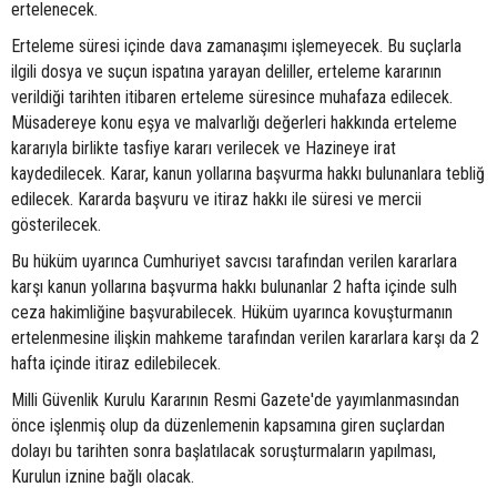
ertelenecek.
Erteleme süresi içinde dava zamanaşımı işlemeyecek. Bu suçlarla
ilgili dosya ve suçun ispatına yarayan deliller, erteleme kararının
verildiği tarihten itibaren erteleme süresince muhafaza edilecek.
Müsadereye konu eşya ve malvarlığı değerleri hakkında erteleme
kararıyla birlikte tasfiye kararı verilecek ve Hazineye irat
kaydedilecek. Karar, kanun yollarına başvurma hakkı bulunanlara tebliğ
edilecek. Kararda başvuru ve itiraz hakkı ile süresi ve mercii
gösterilecek.
Bu hüküm uyarınca Cumhuriyet savcısı tarafından verilen kararlara
karşı kanun yollarına başvurma hakkı bulunanlar 2 hafta içinde sulh
ceza hakimliğine başvurabilecek. Hüküm uyarınca kovuşturmanın
ertelenmesine ilişkin mahkeme tarafından verilen kararlara karşı da 2
hafta içinde itiraz edilebilecek.
Milli Güvenlik Kurulu Kararının Resmi Gazete'de yayımlanmasından
önce işlenmiş olup da düzenlemenin kapsamına giren suçlardan
dolayı bu tarihten sonra başlatılacak soruşturmaların yapılması,
Kurulun iznine bağlı olacak.