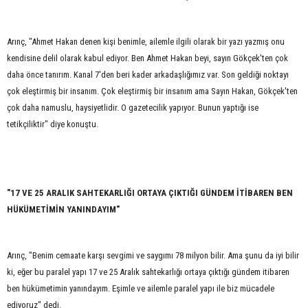
Arınç, "Ahmet Hakan denen kişi benimle, ailemle ilgili olarak bir yazı yazmış onu
kendisine delil olarak kabul ediyor. Ben Ahmet Hakan beyi, sayın Gökçek'ten çok
daha önce tanırım. Kanal 7'den beri kader arkadaşlığımız var. Son geldiği noktayı
çok eleştirmiş bir insanım. Çok eleştirmiş bir insanım ama Sayın Hakan, Gökçek'ten
çok daha namuslu, haysiyetlidir. O gazetecilik yapıyor. Bunun yaptığı ise
tetikçiliktir" diye konuştu.
"17 VE 25 ARALIK SAHTEKARLIĞI ORTAYA ÇIKTIĞI GÜNDEM İTİBAREN BEN
HÜKÜMETİMİN YANINDAYIM"
Arınç, "Benim cemaate karşı sevgimi ve saygımı 78 milyon bilir. Ama şunu da iyi bilir
ki, eğer bu paralel yapı 17 ve 25 Aralık sahtekarlığı ortaya çıktığı gündem itibaren
ben hükümetimin yanındayım. Eşimle ve ailemle paralel yapı ile biz mücadele
ediyoruz" dedi.