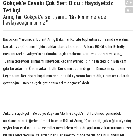
Gökçek'e Cevabı Çok Sert Oldu : Haysiyetsiz
A+
Tetikçi
A-
Arınç'tan Gökçek'e sert yanıt: "Biz kimin nerede
havlayacağını biliriz."
Başbakan Yardımcısı Bülent Arınç Bakanlar Kurulu toplantısı sonrasında ele alınan
konular ve gündeme ilişkin açıklamalarda bulundu. Ankara Büyükşehir Belediye
Başkanı Melih Gökçek'in hakkındaki açıklamalarına sert tepki gösteren Arınç,
"Benim görevden alınmamı isteyecek kadar haysiyetli bir insan değildir. Ben cam
gibi bir adamım. Önüm arkam belli. Kimsenin adamı değilim. Kimsenin çantasını
taşımadım. Ben siyasi hayatımın sonunda iki ay sonra başım dik, alnım açık olarak
gezeceğim. Hiçbir akçeli işte benim adım geçmez" dedi.
Ankara Büyükşehir Belediye Başkanı Melih Gökçek'in istifa etmesi yönündeki
açıklamalarını değerlendirmesi istenen Bülent Arınç, "Çok basit, çok sığ terbiye dışı
şeyler konuşuluyor. Ülke ve millet meselelerine biz duygularımızı karıştırmayız. Yeni
bir siyasetçi değilim. Yıllardan beri Parlamento içinde ve dışında bulunmuş bir