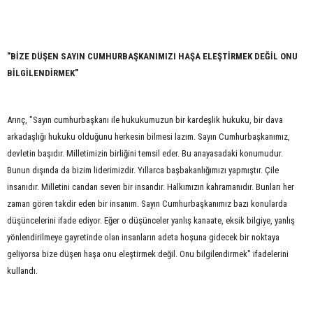
"BİZE DÜŞEN SAYIN CUMHURBAŞKANIMIZI HAŞA ELEŞTİRMEK DEĞİL ONU
BİLGİLENDİRMEK"
Arınç, "Sayın cumhurbaşkanı ile hukukumuzun bir kardeşlik hukuku, bir dava
arkadaşlığı hukuku olduğunu herkesin bilmesi lazım. Sayın Cumhurbaşkanımız,
devletin başıdır. Milletimizin birliğini temsil eder. Bu anayasadaki konumudur.
Bunun dışında da bizim liderimizdir. Yıllarca başbakanlığımızı yapmıştır. Çile
insanıdır. Milletini candan seven bir insandır. Halkımızın kahramanıdır. Bunları her
zaman gören takdir eden bir insanım. Sayın Cumhurbaşkanımız bazı konularda
düşüncelerini ifade ediyor. Eğer o düşünceler yanlış kanaate, eksik bilgiye, yanlış
yönlendirilmeye gayretinde olan insanların adeta hoşuna gidecek bir noktaya
geliyorsa bize düşen haşa onu eleştirmek değil. Onu bilgilendirmek" ifadelerini
kullandı.