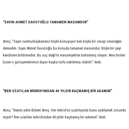
"SAYIN AHMET DAVUTOĞLU TAMAMEN MASUMDUR"
Arınç, "Sayın cumhurbaşkanımız böyle konuşuyor ben böyle bir cevap vereceğim
demedim. Sayın Ahmet Davutoğlu bu konuda tamamen masumdur. Böyle bir şeyi
kendisine bildirmedim. Bu suç değil ki masumiyetten bahsetmiş olayım. Ama birileri
bizim o görüşmelerimizi dışarı başka türlü nakletmiş olabilir" dedi.
"BEN UZATILAN MİKROFONDAN 40 YILDIR KAÇMAMIŞ BİR ADAMIM"
Arınç, "Benim adım Bülent Arınç. Her mikrofon uzatılışında bunu açıklamak zorunda
mıyım? Ben uzatılan mikrofondan 40 yıldır kaçmamış bir adamım" dedi.