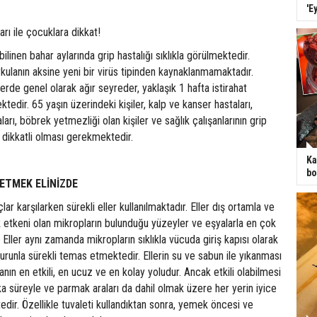
'E
rı ile çocuklara dikkat!
linen bahar aylarında grip hastalığı sıklıkla görülmektedir.
kulanın aksine yeni bir virüs tipinden kaynaklanmamaktadır.
ilerde genel olarak ağır seyreder, yaklaşık 1 hafta istirahat
edir. 65 yaşın üzerindeki kişiler, kalp ve kanser hastaları,
ları, böbrek yetmezliği olan kişiler ve sağlık çalışanlarının grip
a dikkatli olması gerekmektedir.
Ka
bo
ETMEK ELİNİZDE
lar karşılarken sürekli eller kullanılmaktadır. Eller dış ortamla ve
ık etkeni olan mikropların bulunduğu yüzeyler ve eşyalarla en çok
Eller aynı zamanda mikropların sıklıkla vücuda giriş kapısı olarak
burunla sürekli temas etmektedir. Ellerin su ve sabun ile yıkanması
ın en etkili, en ucuz ve en kolay yoludur. Ancak etkili olabilmesi
ka süreyle ve parmak araları da dahil olmak üzere her yerin iyice
ir. Özellikle tuvaleti kullandıktan sonra, yemek öncesi ve