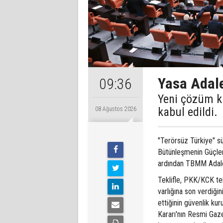
Yasa Adale
09:36
Yeni çözüm k
kabul edildi.
08 Ağustos 2026
"Terörsüz Türkiye" s
Bütünleşmenin Güçlen
ardından TBMM Adale
Teklifle, PKK/KCK ter
varlığına son verdiği
ettiğinin güvenlik kur
Kararı'nın Resmi Gaz