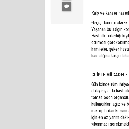
Kalp ve kanser hastala
Geçiş dönemi olarak bi
Yaşanan bu salgın kor
Hastalık bulaştığı kiş
edilmesi gerekebilmekt
hamileler, şeker hasta
hastalığına karşı dah
GRİPLE MÜCADELE 
Gün içinde tüm ihtiyaç
dolayısıyla da hastal
temas eden organdır. 
kullandıkları ağız ve 
mikroplardan korunman
için en az yarım daki
yıkanması gerekmekted