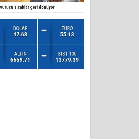
vurucu sıcaklar geri dönüyor
DOLAR
EURO
47.68
55.13
ALTIN
BIST 100
6659.71
13779.39