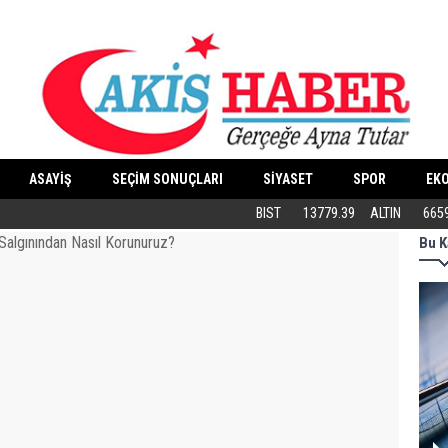
ASAYİŞ
SEÇİM SONUÇLARI
SİYASET
SPOR
EK
Butik İşletmeler E-Ticarete Başlarken 
BIST
13779.39
ALTIN
665
Bu K