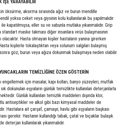
İŞE YARAYABİLİR
in öksürme, aksırma sırasında ağız ve burun mendille
endil yoksa ceket veya giysinin kolu kullanılarak bu yapılmalıdır
ile kapatılmışsa, eller su ve sabunla mutlaka yıkanmalıdır. Grip
da standart maske takması diğer insanlara virüs bulaşmasının
olacaktır. Hasta olmayan kişiler hastaların yanına girerken
Hasta kişilerle tokalaştıktan veya solunum salgıları bulaşmış
sonra göz, burun veya ağıza dokunmak bulaşmaya neden olabilir.
OYUNCAKLARIN TEMİZLİĞİNE ÖZEN GÖSTERİN
ı engellemek için masalar, kapı kolları, banyo yüzeyleri, mutfak
sık dokunulan eşyaların günlük temizlikte kullanılan deterjanlarla
tedir. Günlük kullanılan temizlik maddeleri dışında klor,
otlu antiseptikler ve alkol gibi bazı kimyasal maddeler de
dir. Hastalara ait çarşaf, çamaşır, havlu gibi eşyaların başkası
ası gerekir. Hastanın kullandığı tabak, çatal ve bıçaklar bulaşık
e deterjan kullanılarak yıkanmalıdır.