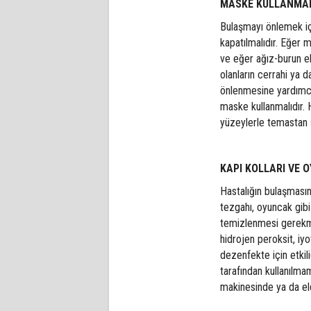
MASKE KULLANMAK 
Bulaşmayı önlemek iç
kapatılmalıdır. Eğer m
ve eğer ağız-burun el 
olanların cerrahi ya 
önlenmesine yardımcı 
maske kullanmalıdır. 
yüzeylerle temastan 
KAPI KOLLARI VE 
Hastalığın bulaşmasın
tezgahı, oyuncak gibi 
temizlenmesi gerekmek
hidrojen peroksit, iy
dezenfekte için etkili
tarafından kullanılmam
makinesinde ya da eld