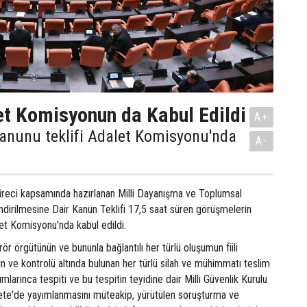
t Komisyonun da Kabul Edildi
A+
anunu teklifi Adalet Komisyonu'nda
A-
üreci kapsamında hazırlanan Milli Dayanışma ve Toplumsal
dirilmesine Dair Kanun Teklifi 17,5 saat süren görüşmelerin
t Komisyonu'nda kabul edildi.
ör örgütünün ve bununla bağlantılı her türlü oluşumun fiili
nin ve kontrolü altında bulunan her türlü silah ve mühimmatı teslim
umlarınca tespiti ve bu tespitin teyidine dair Milli Güvenlik Kurulu
ete'de yayımlanmasını müteakip, yürütülen soruşturma ve