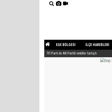
EGE BÖLGESİ
İLÇE HABERLERİ
İYİ Parti ile AK Partili vekiller tartıştı
YAZARLAR
GÜNDEM