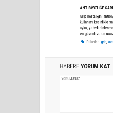
ANTİBİYOTİĞE SAR
Grip hastalığını antib
kullanımı kesinlikle s
uyku, yeterli dinlenm
en güvenli ve en ucuz
,
Etiketler :
grip
av
HABERE
YORUM KAT