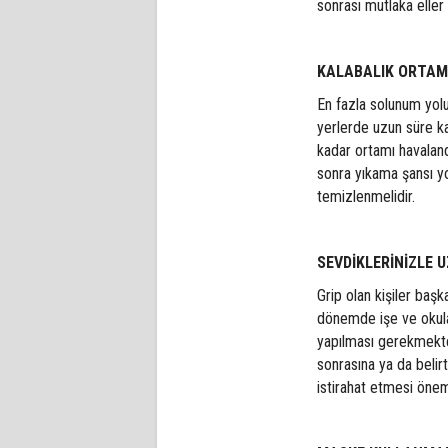
sonrası mutlaka eller 
KALABALIK ORTAM
En fazla solunum yolu
yerlerde uzun süre 
kadar ortamı havaland
sonra yıkama şansı yo
temizlenmelidir.
SEVDİKLERİNİZLE 
Grip olan kişiler başk
dönemde işe ve okula
yapılması gerekmekted
sonrasına ya da beli
istirahat etmesi öneml