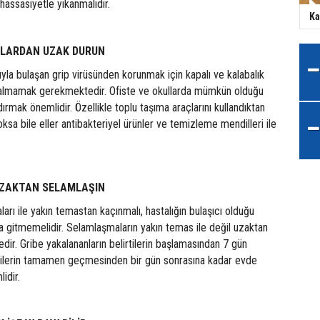
hassasiyetle yıkanmalıdır.
Ka
LARDAN UZAK DURUN
yla bulaşan grip virüsünden korunmak için kapalı ve kalabalık
kalmamak gerekmektedir. Ofiste ve okullarda mümkün olduğu
ırmak önemlidir. Özellikle toplu taşıma araçlarını kullandıktan
ksa bile eller antibakteriyel ürünler ve temizleme mendilleri ile
UZAKTAN SELAMLAŞIN
aları ile yakın temastan kaçınmalı, hastalığın bulaşıcı olduğu
 gitmemelidir. Selamlaşmaların yakın temas ile değil uzaktan
ir. Gribe yakalananların belirtilerin başlamasından 7 gün
rtilerin tamamen geçmesinden bir gün sonrasına kadar evde
idir.