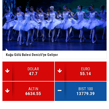
Kuğu Gölü Balesi Denizli'ye Geliyor
DOLAR
EURO
47.7
55.14
ALTIN
BIST 100
6634.55
13779.39