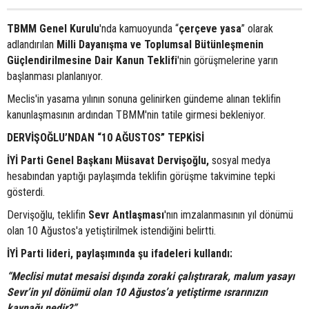
TBMM Genel Kurulu
'nda kamuoyunda “
çerçeve yasa
” olarak
adlandırılan
Milli Dayanışma ve Toplumsal Bütünleşmenin
Güçlendirilmesine Dair Kanun Teklifi
'nin görüşmelerine yarın
başlanması planlanıyor.
Meclis'in yasama yılının sonuna gelinirken gündeme alınan teklifin
kanunlaşmasının ardından TBMM'nin tatile girmesi bekleniyor.
DERVİŞOĞLU’NDAN “10 AĞUSTOS” TEPKİSİ
İYİ Parti Genel Başkanı Müsavat Dervişoğlu,
sosyal medya
hesabından yaptığı paylaşımda teklifin görüşme takvimine tepki
gösterdi.
Dervişoğlu, teklifin
Sevr Antlaşması
'nın imzalanmasının yıl dönümü
olan 10 Ağustos'a yetiştirilmek istendiğini belirtti.
İYİ Parti lideri, paylaşımında şu ifadeleri kullandı:
“Meclisi mutat mesaisi dışında zoraki çalıştırarak, malum yasayı
Sevr’in yıl dönümü olan 10 Ağustos’a yetiştirme ısrarınızın
kaynağı nedir?”