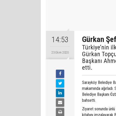
Gürkan Şef
14:53
Türkiye’nin i
Gürkan Topçu
23 Ekim 2020
Başkanı Ahme
etti.
Sarayköy Belediye B
makamında ağırladı. S
Belediye Başkanı Özba
bahsetti.
Ziyaret sonunda ünlü 
kitabını imzalayarak 