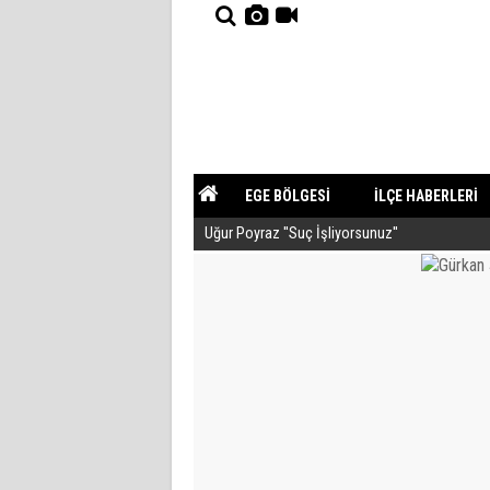
EGE BÖLGESİ
İLÇE HABERLERİ
Uğur Poyraz ''Suç İşliyorsunuz''
YAZARLAR
GÜNDEM