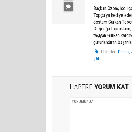
Başkan Özbaş ise ilçe
Topçu’ya hediye eder
dostum Gürkan Topçu'
Doğduğu toprakların, 
taşıyan Gürkan kardeş
gururlandıran başarıla
,
Etiketler :
Denizli
Şef
HABERE
YORUM KAT