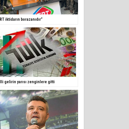
RT iktidarın borazanıdır”
lli gelirin yarısı zenginlere gitti