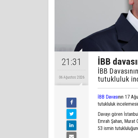
İBB davası
21:31
İBB Davasının
tutukluluk in
06 Ağustos 2026
İBB Davası
nın 17 Ağu
tutukluluk incelemesi
Davayı gören İstanbu
Emrah Şahan, Murat O
53 ismin tutukluluğun