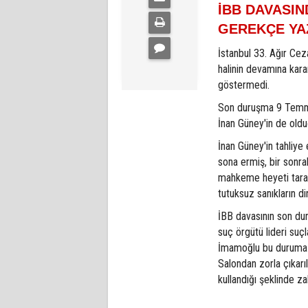
İBB DAVASI
GEREKÇE YA
İstanbul 33. Ağır Cez
halinin devamına kara
göstermedi.
Son duruşma 9 Temmu
İnan Güney'in de oldu
İnan Güney'in tahliye
sona ermiş, bir sonra
mahkeme heyeti tarafı
tutuksuz sanıkların di
İBB davasının son dur
suç örgütü lideri su
İmamoğlu bu duruma t
Salondan zorla çıkar
kullandığı şeklinde za