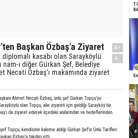
T.
BA
’ten Başkan Özbaş’a Ziyaret
A+
lk diplomalı kasabı olan Sarayköylü
A-
 nam-ı diğer Gürkan Şef, Belediye
t Necati Özbaş’ı makamında ziyaret
En
aşkanı Ahmet Necati Özbaş, ünlü şef Gürkan Topçu’yu
arayköylü olan Topçu, aile ziyareti için geldiği Sarayköy’de
ş’ı da ziyaret ederek ilçedeki anılarından ve hedeflerinden
şef Topçu, kendisinin kaleme aldığı Gürkan Şef’in Ünlü Tarifleri
Başkan Özbaş’a takdim etti.