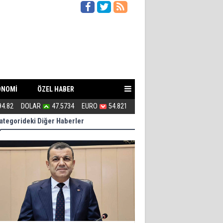
ONOMİ
ÖZEL HABER
94.82
DOLAR
47.5734
EURO
54.821
Çete Lideri Gibi Davranan Vali!
ategorideki Diğer Haberler