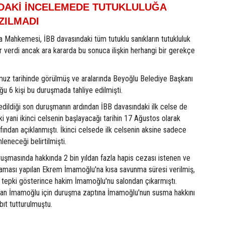
NDAKİ İNCELEMEDE TUTUKLULUĞA
ZILMADI
a Mahkemesi, İBB davasındaki tüm tutuklu sanıkların tutukluluk
r verdi ancak ara kararda bu sonuca ilişkin herhangi bir gerekçe
z tarihinde görülmüş ve aralarında Beyoğlu Belediye Başkanı
ğu 6 kişi bu duruşmada tahliye edilmişti.
 edildiği son duruşmanın ardından İBB davasındaki ilk celse de
ki yani ikinci celsenin başlayacağı tarihin 17 Ağustos olarak
ndan açıklanmıştı. İkinci celsede ilk celsenin aksine sadece
nleneceği belirtilmişti.
uşmasında hakkında 2 bin yıldan fazla hapis cezası istenen ve
çlaması yapılan Ekrem İmamoğlu'na kısa savunma süresi verilmiş,
epki gösterince hakim İmamoğlu'nu salondan çıkarmıştı.
ılan İmamoğlu için duruşma zaptına İmamoğlu'nun susma hakkını
bıt tutturulmuştu.