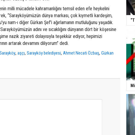
nin milli mücadele kahramanlığını temsil eden efe heykelini
ek, “Sarayköyümüzün dünya markası, çok kıymetli kardeşim,
“T
yu nam-ı diğer Gürkan Şef'i ağırlamanın mutluluğunu yaşadık.
Sarayköyümüzün adını ve sıcaklığını dünyanın dört bir köşesine
ime nazik ziyareti dolayısıyla teşekkür ediyor, hepimizi
rının artarak devamını diliyorum” dedi.
,
,
,
,
Sarayköy
aşçı
Sarayköy belediyesi
Ahmet Necati Özbaş
Gürkan
Mi