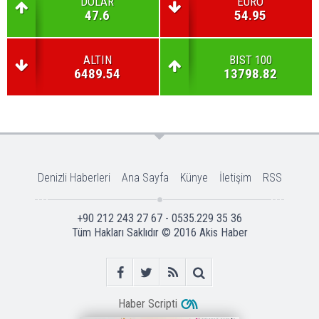
DOLAR
EURO
47.6
54.95
ALTIN
BIST 100
6489.54
13798.82
Denizli Haberleri
Ana Sayfa
Künye
İletişim
RSS
+90 212 243 27 67 - 0535.229 35 36
Tüm Hakları Saklıdır © 2016
Akis Haber
Haber Scripti