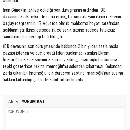
edilmişti.
İnan Güney'in tahliye edildiği son duruşmanın ardından İBB
davasındaki ilk celse de sona ermiş, bir sonraki yani ikinci celsenin
başlayacağı tarihin 17 Ağustos olarak mahkeme heyeti tarafından
açıklanmıştı. İkinci celsede ilk celsenin aksine sadece tutuksuz
sanıkların dinleneceği belirtilmişti.
İBB davasının son duruşmasında hakkında 2 bin yıldan fazla hapis
cezası istenen ve suç örgütü lideri suçlaması yapılan Ekrem
İmamoğlu'na kısa savunma süresi verilmiş, İmamoğlu bu duruma
tepki gösterince hakim İmamoğlu'nu salondan çıkarmıştı. Salondan
zorla çıkarılan İmamoğlu için duruşma zaptına İmamoğlu'nun susma
hakkını kullandığı şeklinde zabıt tutturulmuştu.
HABERE
YORUM KAT