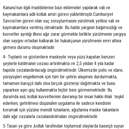
Kanunu’nun ilgili maddelerine bazı eklemeler yapılarak vali ve
kaymakamlara adli kolluk amiri görevi yükletilmiştir.Cumhuriyet
Savcısı’nın görevi olan suç soruşturmasını yürütmek yetkisi vali ve
kaymakamlara verilmiş olmaktadır. Bu halde yargının bağımsızlığı ve
kuvvetler ayrılığı ilkesi ağır zarar görmekle birlikte yürütmenin yargıya
olan saygısı ortadan kalkarak bir hukukçunun yürütmenin emri altına
girmesi durumu oluşmaktadır.
4- Toplantı ve gösterilere maskeyle veya yüzü kapatan benzeri
şeylerle katılmanın cezası artırılmakta ve 2,5 yıldan 4 yıla kadar
hapisle cezalandırılacağı öngörülmektedir. Ülkemizde polis ve idare,
yürüyüşleri engellemek için tüm bir şehrin ulaşımını durdurmakta,
tamamen barışçıl dahi olsa birçok gösteriyi dağıtmakta ve bunu
yaparken aşırı güç kullanmakta hiçbir beis görmemektedir. Bu
durumda asıl, kolluk kuvvetlerinin davranışı bir insan hakkı ihlali teşkil
ederken, getirilmesi düşünülen uygulama ile sadece kendisini
korumak için yüzüne mendil tutanların, ağızlarına maske takanların
dahi ağır cezalarla cezalandırılmaları öngörülmektedir.
5-Tasarı ya göre ,kolluk tarafından toplumsal olaylarda basınçlı suyun