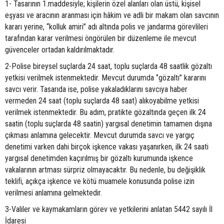
1- Tasarının 1.maddesiyle; kişilerin özel alanları olan üstü, kişisel
eşyası ve aracının aranması için hâkim ve adli bir makam olan savcının
kararı yerine, “kolluk amiri” adı altında polis ve jandarma görevlileri
tarafından karar verilmesi öngörülen bir düzenleme ile mevcut
güvenceler ortadan kaldırılmaktadır.
2-Polise bireysel suçlarda 24 saat, toplu suçlarda 48 saatlik gözaltı
yetkisi verilmek istenmektedir. Mevcut durumda ‘’gözaltı’’ kararını
savcı verir. Tasarıda ise, polise yakaladıklarını savcıya haber
vermeden 24 saat (toplu suçlarda 48 saat) alıkoyabilme yetkisi
verilmek istenmektedir. Bu adım, pratikte gözaltında geçen ilk 24
saatin (toplu suçlarda 48 saatin) yargısal denetimin tamamen dışına
çıkması anlamına gelecektir. Mevcut durumda savcı ve yargıç
denetimi varken dahi birçok işkence vakası yaşanırken, ilk 24 saati
yargısal denetimden kaçırılmış bir gözaltı kurumunda işkence
vakalarının artması sürpriz olmayacaktır. Bu nedenle, bu değişiklik
teklifi, açıkça işkence ve kötü muamele konusunda polise izin
verilmesi anlamına gelmektedir.
3-Valiler ve kaymakamların görev ve yetkilerini anlatan 5442 sayılı İl
İdaresi