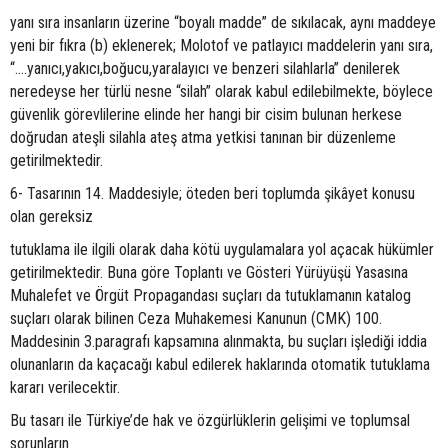
yanı sıra insanların üzerine “boyalı madde” de sıkılacak, aynı maddeye
yeni bir fıkra (b) eklenerek; Molotof ve patlayıcı maddelerin yanı sıra,
“….yanıcı,yakıcı,boğucu,yaralayıcı ve benzeri silahlarla” denilerek
neredeyse her türlü nesne “silah” olarak kabul edilebilmekte, böylece
güvenlik görevlilerine elinde her hangi bir cisim bulunan herkese
doğrudan ateşli silahla ateş atma yetkisi tanınan bir düzenleme
getirilmektedir.
6- Tasarının 14. Maddesiyle; öteden beri toplumda şikâyet konusu
olan gereksiz
tutuklama ile ilgili olarak daha kötü uygulamalara yol açacak hükümler
getirilmektedir. Buna göre Toplantı ve Gösteri Yürüyüşü Yasasına
Muhalefet ve Örgüt Propagandası suçları da tutuklamanın katalog
suçları olarak bilinen Ceza Muhakemesi Kanunun (CMK) 100.
Maddesinin 3.paragrafı kapsamına alınmakta, bu suçları işlediği iddia
olunanların da kaçacağı kabul edilerek haklarında otomatik tutuklama
kararı verilecektir.
Bu tasarı ile Türkiye’de hak ve özgürlüklerin gelişimi ve toplumsal
sorunların