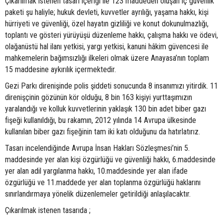
Çıkarılmak istenen tasarı içeriği ile 123 maddeden oluşan iç güvenlik
paketi şu haliyle; hukuk devleti, kuvvetler ayrılığı, yaşama hakkı, kişi
hürriyeti ve güvenliği, özel hayatın gizliliği ve konut dokunulmazlığı,
toplantı ve gösteri yürüyüşü düzenleme hakkı, çalışma hakkı ve ödevi,
olağanüstü hal ilanı yetkisi, yargı yetkisi, kanuni hâkim güvencesi ile
mahkemelerin bağımsızlığı ilkeleri olmak üzere Anayasa’nın toplam
15 maddesine aykırılık içermektedir.
Gezi Parkı direnişinde polis şiddeti sonucunda 8 insanımızı yitirdik. 11
direnişçinin gözünün kör olduğu, 8 bin 163 kişiyi yurttaşımızın
yaralandığı ve kolluk kuvvetlerinin yaklaşık 130 bin adet biber gazı
fişeği kullanıldığı, bu rakamın, 2012 yılında 14 Avrupa ülkesinde
kullanılan biber gazı fişeğinin tam iki katı olduğunu da hatırlatırız.
Tasarı incelendiğinde Avrupa İnsan Hakları Sözleşmesi’nin 5.
maddesinde yer alan kişi özgürlüğü ve güvenliği hakkı, 6.maddesinde
yer alan adil yargılanma hakkı, 10.maddesinde yer alan ifade
özgürlüğü ve 11.maddede yer alan toplanma özgürlüğü haklarını
sınırlandırmaya yönelik düzenlemeler getirildiği anlaşılacaktır.
Çıkarılmak istenen tasarıda ;