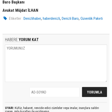
Baro Başkanı
Avukat Müjdat İLHAN
,
,
,
Etiketler :
Denizlihaber
haberdenizli
Denizli Baro
Güvenlik Paketi
HABERE
YORUM KAT
UYARI:
Küfür, hakaret, rencide edici cümleler veya imalar, inançlara saldırı
içeren, imla kuralları ile yazılmamış,