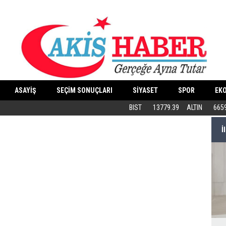
ASAYİŞ
SEÇİM SONUÇLARI
SİYASET
SPOR
EK
Butik İşletmeler E-Ticarete Başlarken 
BIST
13779.39
ALTIN
665
İ