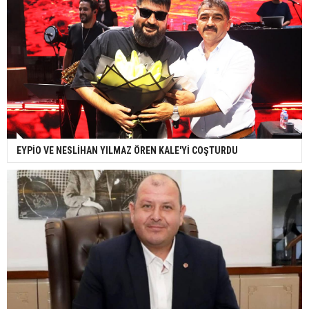
EYPİO VE NESLİHAN YILMAZ ÖREN KALE'Yİ COŞTURDU