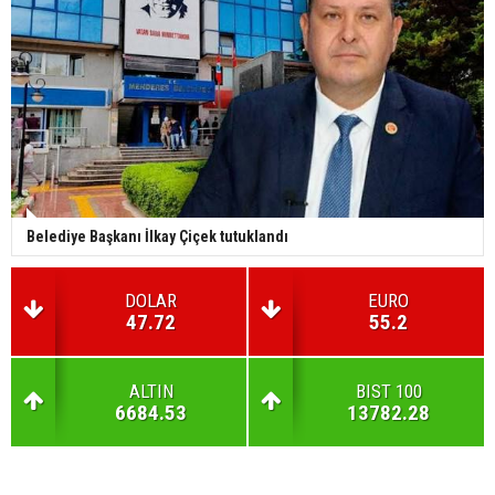
Belediye Başkanı İlkay Çiçek tutuklandı
DOLAR
EURO
47.72
55.2
ALTIN
BIST 100
6684.53
13782.28