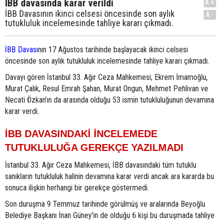
İBB davasında karar verildi
A+
İBB Davasının ikinci celsesi öncesinde son aylık
A-
tutukluluk incelemesinde tahliye kararı çıkmadı.
İBB Davası
nın 17 Ağustos tarihinde başlayacak ikinci celsesi
öncesinde son aylık tutukluluk incelemesinde tahliye kararı çıkmadı.
Davayı gören İstanbul 33. Ağır Ceza Mahkemesi; Ekrem İmamoğlu,
Murat Çalık, Resul Emrah Şahan, Murat Ongun, Mehmet Pehlivan ve
Necati Özkan’ın da arasında olduğu 53 ismin tutukluluğunun devamına
karar verdi.
İBB DAVASINDAKİ İNCELEMEDE
TUTUKLULUĞA GEREKÇE YAZILMADI
İstanbul 33. Ağır Ceza Mahkemesi, İBB davasındaki tüm tutuklu
sanıkların tutukluluk halinin devamına karar verdi ancak ara kararda bu
sonuca ilişkin herhangi bir gerekçe göstermedi.
Son duruşma 9 Temmuz tarihinde görülmüş ve aralarında Beyoğlu
Belediye Başkanı İnan Güney'in de olduğu 6 kişi bu duruşmada tahliye