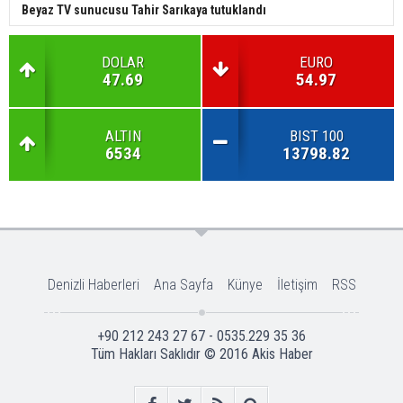
Beyaz TV sunucusu Tahir Sarıkaya tutuklandı
DOLAR
EURO
47.69
54.97
ALTIN
BIST 100
6534
13798.82
Denizli Haberleri
Ana Sayfa
Künye
İletişim
RSS
+90 212 243 27 67 - 0535.229 35 36
Tüm Hakları Saklıdır © 2016
Akis Haber