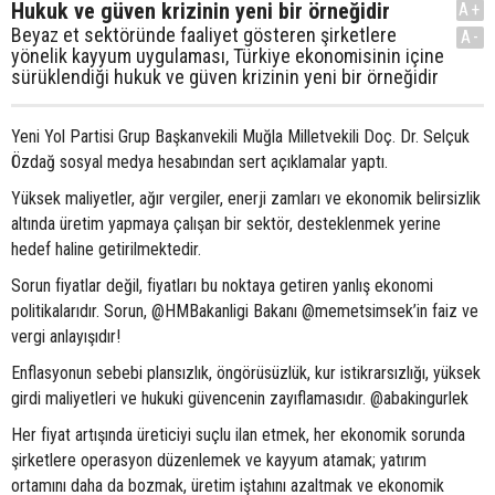
Hukuk ve güven krizinin yeni bir örneğidir
A+
Beyaz et sektöründe faaliyet gösteren şirketlere
A-
yönelik kayyum uygulaması, Türkiye ekonomisinin içine
sürüklendiği hukuk ve güven krizinin yeni bir örneğidir
Yeni Yol Partisi Grup Başkanvekili Muğla Milletvekili Doç. Dr. Selçuk
Özdağ sosyal medya hesabından sert açıklamalar yaptı.
Yüksek maliyetler, ağır vergiler, enerji zamları ve ekonomik belirsizlik
altında üretim yapmaya çalışan bir sektör, desteklenmek yerine
hedef haline getirilmektedir.
Sorun fiyatlar değil, fiyatları bu noktaya getiren yanlış ekonomi
politikalarıdır. Sorun, @HMBakanligi Bakanı @memetsimsek’in faiz ve
vergi anlayışıdır!
Enflasyonun sebebi plansızlık, öngörüsüzlük, kur istikrarsızlığı, yüksek
girdi maliyetleri ve hukuki güvencenin zayıflamasıdır. @abakingurlek
Her fiyat artışında üreticiyi suçlu ilan etmek, her ekonomik sorunda
şirketlere operasyon düzenlemek ve kayyum atamak; yatırım
ortamını daha da bozmak, üretim iştahını azaltmak ve ekonomik