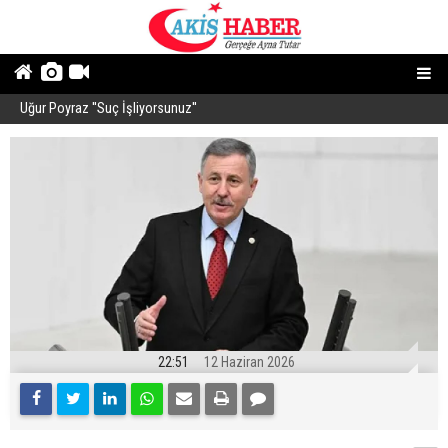
Uğur Poyraz ''Suç İşliyorsunuz''
P
22:51
12 Haziran 2026