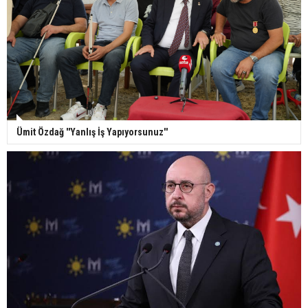
Ümit Özdağ ''Yanlış İş Yapıyorsunuz''