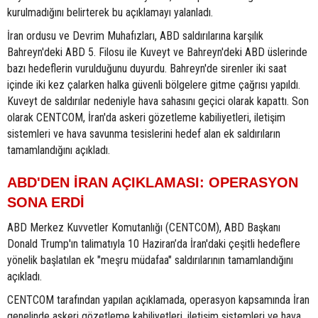
kurulmadığını belirterek bu açıklamayı yalanladı.
İran ordusu ve Devrim Muhafızları, ABD saldırılarına karşılık
Bahreyn'deki ABD 5. Filosu ile Kuveyt ve Bahreyn'deki ABD üslerinde
bazı hedeflerin vurulduğunu duyurdu. Bahreyn'de sirenler iki saat
içinde iki kez çalarken halka güvenli bölgelere gitme çağrısı yapıldı.
Kuveyt de saldırılar nedeniyle hava sahasını geçici olarak kapattı. Son
olarak CENTCOM, İran'da askeri gözetleme kabiliyetleri, iletişim
sistemleri ve hava savunma tesislerini hedef alan ek saldırıların
tamamlandığını açıkladı.
ABD'DEN İRAN AÇIKLAMASI: OPERASYON
SONA ERDİ
ABD Merkez Kuvvetler Komutanlığı (CENTCOM), ABD Başkanı
Donald Trump'ın talimatıyla 10 Haziran’da İran'daki çeşitli hedeflere
yönelik başlatılan ek "meşru müdafaa" saldırılarının tamamlandığını
açıkladı.
CENTCOM tarafından yapılan açıklamada, operasyon kapsamında İran
genelinde askeri gözetleme kabiliyetleri, iletişim sistemleri ve hava