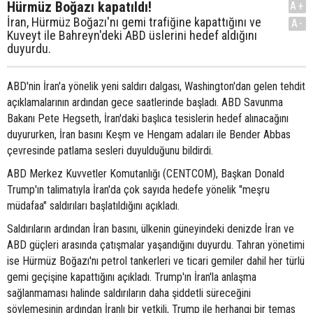
Hürmüz Boğazı kapatıldı!
A+
İran, Hürmüz Boğazı'nı gemi trafiğine kapattığını ve
A-
Kuveyt ile Bahreyn'deki ABD üslerini hedef aldığını
duyurdu.
ABD'nin İran'a yönelik yeni saldırı dalgası, Washington'dan gelen tehdit
açıklamalarının ardından gece saatlerinde başladı. ABD Savunma
Bakanı Pete Hegseth, İran'daki başlıca tesislerin hedef alınacağını
duyururken, İran basını Keşm ve Hengam adaları ile Bender Abbas
çevresinde patlama sesleri duyulduğunu bildirdi.
ABD Merkez Kuvvetler Komutanlığı (CENTCOM), Başkan Donald
Trump'ın talimatıyla İran'da çok sayıda hedefe yönelik "meşru
müdafaa" saldırıları başlatıldığını açıkladı.
Saldırıların ardından İran basını, ülkenin güneyindeki denizde İran ve
ABD güçleri arasında çatışmalar yaşandığını duyurdu. Tahran yönetimi
ise Hürmüz Boğazı'nı petrol tankerleri ve ticari gemiler dahil her türlü
gemi geçişine kapattığını açıkladı. Trump'ın İran'la anlaşma
sağlanmaması halinde saldırıların daha şiddetli süreceğini
söylemesinin ardından İranlı bir yetkili, Trump ile herhangi bir temas