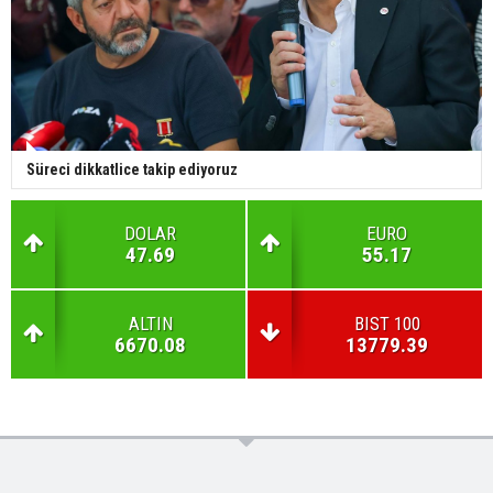
Süreci dikkatlice takip ediyoruz
DOLAR
EURO
47.69
55.17
ALTIN
BIST 100
6670.08
13779.39