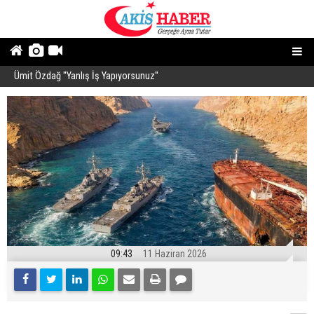
Ümit Özdağ ''Yanlış İş Yapıyorsunuz''
B
09:43
11 Haziran 2026