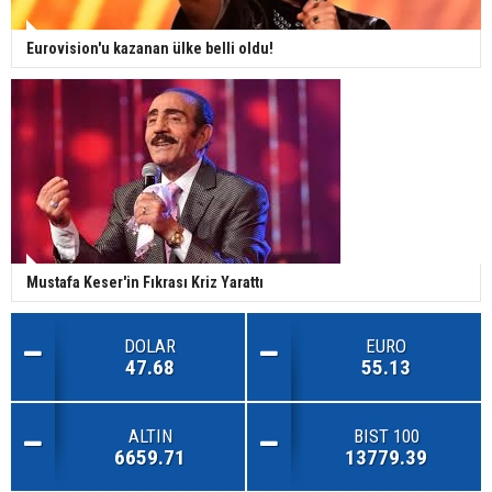
Eurovision'u kazanan ülke belli oldu!
Mustafa Keser'in Fıkrası Kriz Yarattı
DOLAR
EURO
47.68
55.13
ALTIN
BIST 100
6659.71
13779.39