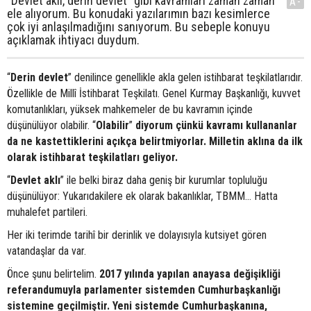
“Devlet aklı, derin devlet” gibi kavramları zaman zaman
A-
ele alıyorum. Bu konudaki yazılarımın bazı kesimlerce
çok iyi anlaşılmadığını sanıyorum. Bu sebeple konuyu
açıklamak ihtiyacı duydum.
“
Derin devlet
” denilince genellikle akla gelen istihbarat teşkilatlarıdır.
Özellikle de Millî İstihbarat Teşkilatı. Genel Kurmay Başkanlığı, kuvvet
komutanlıkları, yüksek mahkemeler de bu kavramın içinde
düşünülüyor olabilir. “
Olabilir
”
diyorum çünkü kavramı kullananlar
da ne kastettiklerini açıkça belirtmiyorlar. Milletin aklına da ilk
olarak istihbarat teşkilatları geliyor.
“
Devlet aklı
” ile belki biraz daha geniş bir kurumlar topluluğu
düşünülüyor: Yukarıdakilere ek olarak bakanlıklar, TBMM… Hatta
muhalefet partileri.
Her iki terimde tarihî bir derinlik ve dolayısıyla kutsiyet gören
vatandaşlar da var.
Önce şunu belirtelim.
2017 yılında yapılan anayasa değişikliği
referandumuyla parlamenter sistemden Cumhurbaşkanlığı
sistemine geçilmiştir. Yeni sistemde Cumhurbaşkanına,