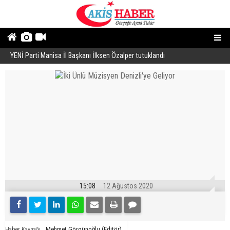
YENİ Parti Manisa İl Başkanı İlksen Özalper tutuklandı
A
15:08
12 Ağustos 2020
Mehmet Görgünoğlu (Editör)
Haber Kaynağı