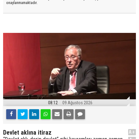
onaylanmamaktadır.
08:12
09 Ağustos 2026
Devlet aklına itiraz
A+