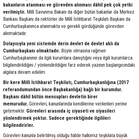
bakanların atanması ve görevden alınması dâhil pek çok yetki
verilmiştir.
Millî Savunma Bakanı da diğer bütün bakanlar da Merkez
Bankası Başkanı da rektörler de Millî İstihbarat Teşkilatı Başkanı da
Cumhurbaşkanınca atanmakta ve gerekli gördüğünde görevden
alınmaktadır.
Dolayısıyla yeni sistemde derin devlet de devlet aklı da
Cumhurbaşkanı olmaktadır.
Böyle olmasına rağmen
Cumhurbaşkanının da ilgili kurumlara danıştığını veya ilgili kurumlarca
bilgilendirildiğini / yönlendirildiğini farz ederek yazının başlangıcındaki
algılara devam edelim.
Bir kere Millî İstihbarat Teşkilatı, Cumhurbaşkanlığına (2017
referandumundan önce Başbakanlığa) bağlı bir kurumdur.
Başkanı dâhil bütün mensupları devletin birer
memurudur.
Görevleri, kanunlarında kendilerine verilenleri yerine
getirmektir.
Görevleri arasında iç siyaseti ve siyasileri
yönlendirmek yoktur. Sadece gerektiğinde ilgilileri
bilgilendirirler.
Görevleri kanunla belirtilmiş olduğu hâlde halkımız teşkilata büyük