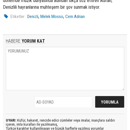
dönemde müzik dünyasında adından sıkça söz ettiren Adrian,
Denizlili hayranlarına muhteşem bir şov sunmak istiyor.
,
,
Etiketler :
Denizli
Melek Mosso
Cem Adrian
HABERE
YORUM KAT
UYARI:
Küfür, hakaret, rencide edici cümleler veya imalar, inançlara saldırı
içeren, imla kuralları ile yazılmamış,
Türkçe karakter kullanılmayan ve büyük harflerle yazılmış yorumlar