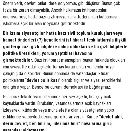
önem verir, devleti onlar idare ediyormuş gibi düşünür. Bunun çok
fazla bir zararı olmayabilir. Ancak halkımızın istihbaratçıları
önemsemesi, hatta bazı gizli misyonlar atfedip onları kutsaması
istismara açık bir alan meydana getirmektedir.
Bir kısım siyasetçiler hatta bazı sivil toplum kuruluşları veya
kanaat önderleri (?) kendilerini istihbarat teşkilatlarıyla ilişkili
gösterip bazı gizli bilgilere sahip oldukları ve bu gizli bilgilerle
politika ürettikleri, yorum yaptıkları havasına
girmektedirler.
Bazı istihbarat mensupları, bunun farkında oldukları
için siyasette etkili kişilerle temas kurup onları yönlendirmeye
çalışmış da olabilirler. Bunun sonunda da vatandaşlar iktidar
politikalarını “
devlet
politikası
” olarak algılar ve siyasi tercihlerini
ona göre yapar. Bence bu durum, demokrasi ile bağdaşmaz.
Günümüzdeki iletişim ortamında her şey açıktır, her şey açık
kaynaklarda vardır. Bırakalım, vatandaşlarımız açık kaynakları
izleyerek, iktidarda veya muhalefette olan siyasetçilerin yapıp
ettiklerine ve söylediklerine göre karar versin. Kimse
“devlet aklı,
derin devlet, ben bilirim, liderimiz bilir” havalarına girip
vatandaşı aldatmasın.