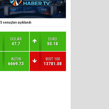
S sonuçları açıklandı
DOLAR
EURO
47.7
55.18
ALTIN
BIST 100
6669.73
13781.08