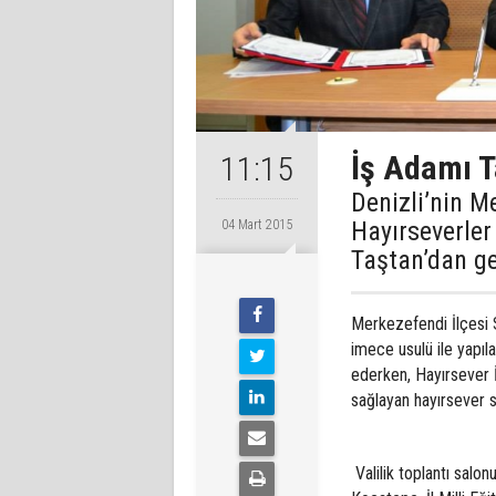
İş Adamı T
11:15
Denizli’nin M
Hayırseverler
04 Mart 2015
Taştan’dan ge
Merkezefendi İlçesi 
imece usulü ile yapıl
ederken, Hayırsever İ
sağlayan hayırsever s
Valilik toplantı salo