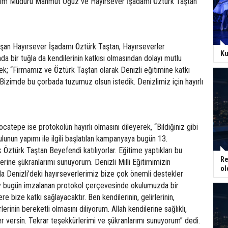
ğitim Müdürü Mahmut Oğuz ve Hayırsever İşadamı Öztürk Taştan
an Hayırsever İşadamı Öztürk Taştan, Hayırseverler
Ku
da bir tuğla da kendilerinin katkısı olmasından dolayı mutlu
rek; “Firmamız ve Öztürk Taştan olarak Denizli eğitimine katkı
izimde bu çorbada tuzumuz olsun istedik. Denizlimiz için hayırlı
ocatepe ise protokolün hayırlı olmasını dileyerek, “Bildiğiniz gibi
lunun yapımı ile ilgili başlatılan kampanyaya bugün 13.
 Öztürk Taştan Beyefendi katılıyorlar. Eğitime yaptıkları bu
Re
lerine şükranlarımı sunuyorum. Denizli Milli Eğitimimizin
ol
 Denizli’deki hayırseverlerimiz bize çok önemli destekler
ey bugün imzalanan protokol çerçevesinde okulumuzda bir
 bize katkı sağlayacaktır. Ben kendilerinin, gelirlerinin,
erinin bereketli olmasını diliyorum. Allah kendilerine sağlıklı,
er versin. Tekrar teşekkürlerimi ve şükranlarımı sunuyorum” dedi.