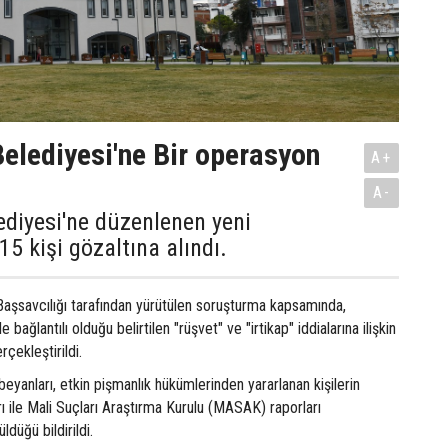
elediyesi'ne Bir operasyon
A+
A-
diyesi'ne düzenlenen yeni
5 kişi gözaltına alındı.
Başsavcılığı tarafından yürütülen soruşturma kapsamında,
 bağlantılı olduğu belirtilen "rüşvet" ve "irtikap" iddialarına ilişkin
çekleştirildi.
beyanları, etkin pişmanlık hükümlerinden yararlanan kişilerin
rı ile Mali Suçları Araştırma Kurulu (MASAK) raporları
düğü bildirildi.