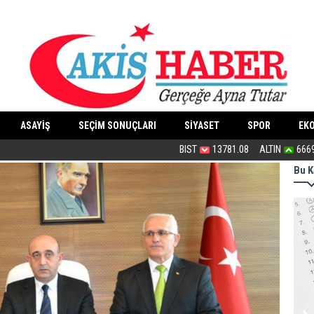
ASAYİŞ
SEÇİM SONUÇLARI
SİYASET
SPOR
EK
Bu haliyle kanunlaşırsa kaos yaşanır
BIST
13781.08
ALTIN
666
Bu K