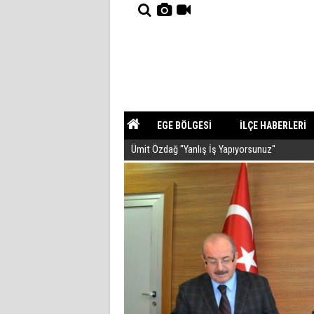
EGE BÖLGESİ
İLÇE HABERLERİ
Ümit Özdağ ''Yanlış İş Yapıyorsunuz''
YAZARLAR
GÜNDEM