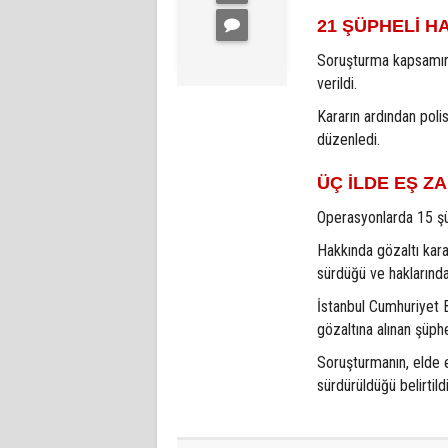
21 ŞÜPHELİ H
Soruşturma kapsamınd
verildi.
Kararın ardından poli
düzenledi.
ÜÇ İLDE EŞ 
Operasyonlarda 15 şüp
Hakkında gözaltı kara
sürdüğü ve haklarında 
İstanbul Cumhuriyet 
gözaltına alınan şüphe
Soruşturmanın, elde e
sürdürüldüğü belirtildi