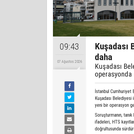
Kuşadası B
09:43
daha
07 Ağustos 2026
Kuşadası Bele
operasyonda 1
İstanbul Cumhuriyet 
Kuşadası Belediyesi ile
yeni bir operasyon ger
Soruşturmanın, tanık 
ifadeleri, HTS kayıtla
doğrultusunda sürdürül