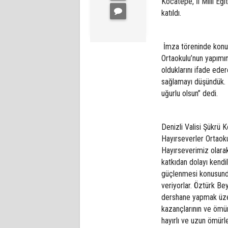
Kocatepe, İl Milli E
katıldı.
İmza töreninde konuş
Ortaokulu’nun yapımın
olduklarını ifade ede
sağlamayı düşündük. B
uğurlu olsun” dedi.
Denizli Valisi Şükrü K
Hayırseverler Ortaoku
Hayırseverimiz olarak
katkıdan dolayı kendi
güçlenmesi konusunda
veriyorlar. Öztürk B
dershane yapmak üzere
kazançlarının ve ömürl
hayırlı ve uzun ömürl