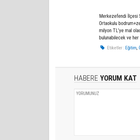
Merkezefendi İlçesi 
Ortaokulu bodrum+zem
milyon TL’ye mal olac
bulunabilecek ve her h
,
Etiketler :
Eğitim
HABERE
YORUM KAT