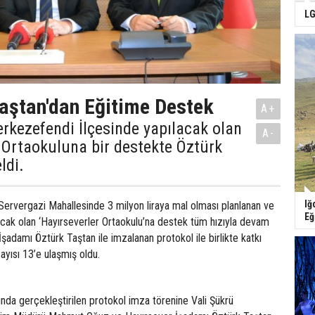
LG
aştan'dan Eğitime Destek
A+
erkezefendi İlçesinde yapılacak olan
A-
 Ortaokuluna bir destekte Öztürk
ldi.
Iğ
Servergazi Mahallesinde 3 milyon liraya mal olması planlanan ve
Eğ
acak olan ‘Hayırseverler Ortaokulu’na destek tüm hızıyla devam
şadamı Öztürk Taştan ile imzalanan protokol ile birlikte katkı
ayısı 13’e ulaşmış oldu.
nunda gerçekleştirilen protokol imza törenine Vali Şükrü