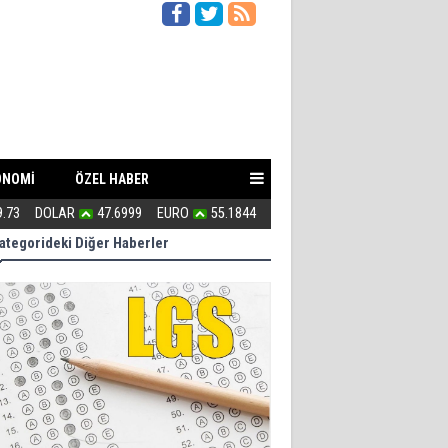
ONOMİ
ÖZEL HABER
9.73
DOLAR
47.6999
EURO
55.1844
Uğur Poyraz ''Suç İşliyorsunuz''
ategorideki Diğer Haberler