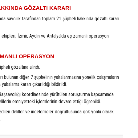
AKKINDA GÖZALTI KARARI
a savcılık tarafından toplam 21 şüpheli hakkında gözaltı kararı
s ekipleri, İzmir, Aydın ve Antalya'da eş zamanlı operasyon
ZAMANLI OPERASYON
heli gözaltına alındı.
rı bulunan diğer 7 şüphelinin yakalanmasına yönelik çalışmaların
yakalama kararı çıkarıldığı bildirildi.
Başsavcılığı koordinesinde yürütülen soruşturma kapsamında
lilerin emniyetteki işlemlerinin devam ettiği öğrenildi.
dilen deliller ve incelemeler doğrultusunda çok yönlü olarak
.