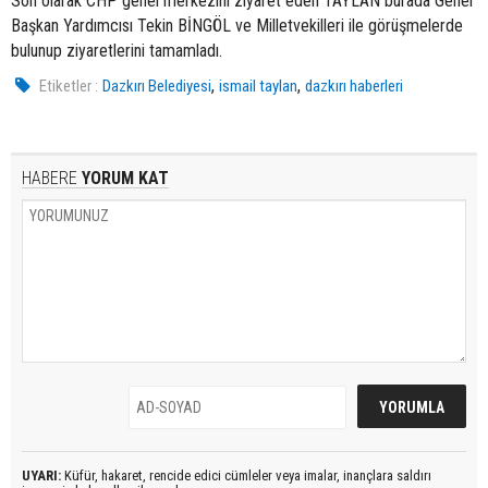
Son olarak CHP genel merkezini ziyaret eden TAYLAN burada Genel
Başkan Yardımcısı Tekin BİNGÖL ve Milletvekilleri ile görüşmelerde
bulunup ziyaretlerini tamamladı.
,
,
Etiketler :
Dazkırı Belediyesi
ismail taylan
dazkırı haberleri
HABERE
YORUM KAT
UYARI:
Küfür, hakaret, rencide edici cümleler veya imalar, inançlara saldırı