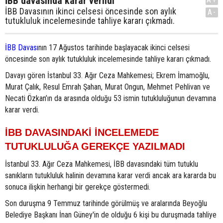
İBB davasında karar verildi
İBB Davasının ikinci celsesi öncesinde son aylık
A-
tutukluluk incelemesinde tahliye kararı çıkmadı.
İBB Davası
nın 17 Ağustos tarihinde başlayacak ikinci celsesi
öncesinde son aylık tutukluluk incelemesinde tahliye kararı çıkmadı.
Davayı gören İstanbul 33. Ağır Ceza Mahkemesi; Ekrem İmamoğlu,
Murat Çalık, Resul Emrah Şahan, Murat Ongun, Mehmet Pehlivan ve
Necati Özkan’ın da arasında olduğu 53 ismin tutukluluğunun devamına
karar verdi.
İBB DAVASINDAKİ İNCELEMEDE
TUTUKLULUĞA GEREKÇE YAZILMADI
İstanbul 33. Ağır Ceza Mahkemesi, İBB davasındaki tüm tutuklu
sanıkların tutukluluk halinin devamına karar verdi ancak ara kararda bu
sonuca ilişkin herhangi bir gerekçe göstermedi.
Son duruşma 9 Temmuz tarihinde görülmüş ve aralarında Beyoğlu
Belediye Başkanı İnan Güney'in de olduğu 6 kişi bu duruşmada tahliye