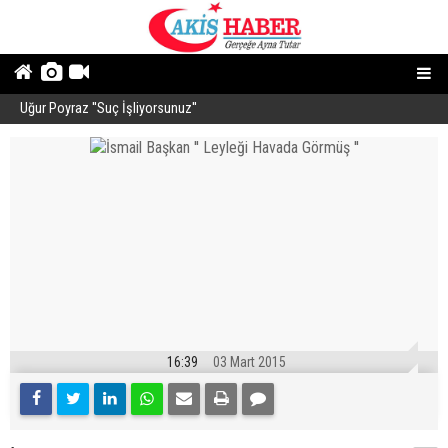
Uğur Poyraz ''Suç İşliyorsunuz''
P
16:39
03 Mart 2015