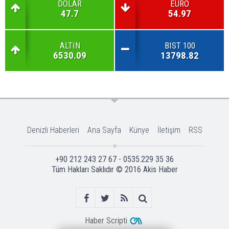
DOLAR
EURO
47.7
54.97
ALTIN
BIST 100
6530.09
13798.82
Denizli Haberleri
Ana Sayfa
Künye
İletişim
RSS
+90 212 243 27 67 - 0535.229 35 36
Tüm Hakları Saklıdır © 2016
Akis Haber
Haber Scripti