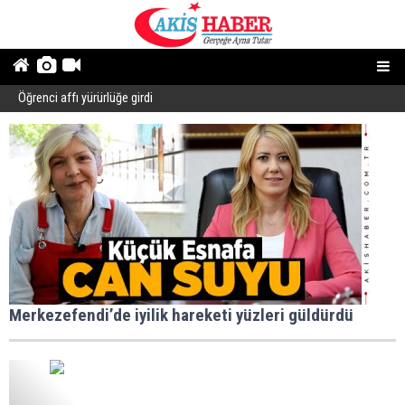
Öğrenci affı yürürlüğe girdi
B
Merkezefendi’de iyilik hareketi yüzleri güldürdü