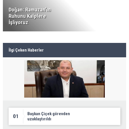
Doğan: Ramazan’ın
Ruhunu Kalplere
İşliyoruz
İlgi Çeken Haberler
Başkan Çiçek görevden
01
uzaklaştırıldı