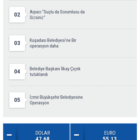
Arpacı ''Suçlu da Sorumlusu da
02
Sizsiniz''
Kuşadası Belediyesi'ne Bir
03
operasyon daha
Belediye Başkanı İlkay Çiçek
04
tutuklandı
İzmir Büyükşehir Belediyesine
05
Operasyon
DOLAR
EURO
47.68
55.13