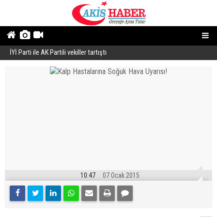
İYİ Parti ile AK Partili vekiller tartıştı
E
Butik İşletmeler E-Ticarete Başlarken Doğru Altyapıyı Nasıl Seçmeli?
10:47
07 Ocak 2015