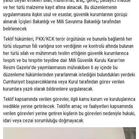
yahut beyan ettikleri silah, mühimmat, araç, gereç, patlayıcı madde
ve her türlü malzeme kayıt altına alınacak. Bu düzenlemenin
uygulanmasına ilişkin usul ve esaslar, güvenlik kurumlarının görüşü
alınarak İçişleri Bakanlığı ve Milli Savunma Bakanlığı tarafından
belirlenecek.
Teklif hükümleri, PKK/KCK terör örgütünün ve bununla bağlantılı her
türlü oluşumun fiili varlığına son verdiğinin ve kontrolü altında bulunan
her türlü silah ve mühimmatı teslim ettiğinin güvenlik kurumlarınca
tespiti ve bu tespitin teyidine dair Milli Güvenlik Kurulu Kararı'nın
Resmi Gazete'de yayımlanmasını müteakiben 6 ay içinde bu
düzenleme hükümlerinden yararlanmak istediğini bulundukları yerdeki
Cumhuriyet başsavcılıklarına veya Kurul tarafından görev verilen
kurumlara yazılı olarak bildirenlere uygulanacak.
Teklif kapsamında verilen görevler, ilgili kamu kurum ve kuruluşlarınca
ivedilikle yerine getirilecek. Teklifin amaç ve faaliyetleri kapsamında
verilen görevleri yerine getiren kişilerin bu görevleri nedeniyle hukuki,
idari veya cezai sorumluluğu doğmayacak.