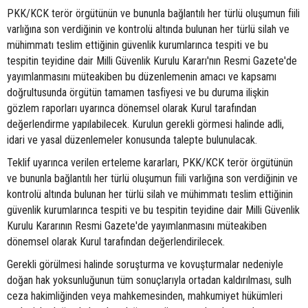
PKK/KCK terör örgütünün ve bununla bağlantılı her türlü oluşumun fiili
varlığına son verdiğinin ve kontrolü altında bulunan her türlü silah ve
mühimmatı teslim ettiğinin güvenlik kurumlarınca tespiti ve bu
tespitin teyidine dair Milli Güvenlik Kurulu Kararı'nın Resmi Gazete'de
yayımlanmasını müteakiben bu düzenlemenin amacı ve kapsamı
doğrultusunda örgütün tamamen tasfiyesi ve bu duruma ilişkin
gözlem raporları uyarınca dönemsel olarak Kurul tarafından
değerlendirme yapılabilecek. Kurulun gerekli görmesi halinde adli,
idari ve yasal düzenlemeler konusunda talepte bulunulacak.
Teklif uyarınca verilen erteleme kararları, PKK/KCK terör örgütünün
ve bununla bağlantılı her türlü oluşumun fiili varlığına son verdiğinin ve
kontrolü altında bulunan her türlü silah ve mühimmatı teslim ettiğinin
güvenlik kurumlarınca tespiti ve bu tespitin teyidine dair Milli Güvenlik
Kurulu Kararının Resmi Gazete'de yayımlanmasını müteakiben
dönemsel olarak Kurul tarafından değerlendirilecek.
Gerekli görülmesi halinde soruşturma ve kovuşturmalar nedeniyle
doğan hak yoksunluğunun tüm sonuçlarıyla ortadan kaldırılması, sulh
ceza hakimliğinden veya mahkemesinden, mahkumiyet hükümleri