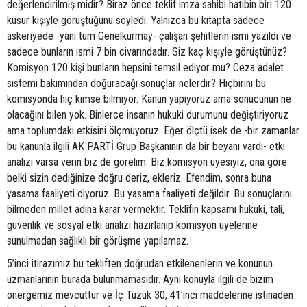
değerlendirilmiş midir? Biraz önce teklif imza sahibi hatibin biri 120
küsur kişiyle görüştüğünü söyledi. Yalnızca bu kitapta sadece
askeriyede -yani tüm Genelkurmay- çalışan şehitlerin ismi yazıldı ve
sadece bunların ismi 7 bin civarındadır. Siz kaç kişiyle görüştünüz?
Komisyon 120 kişi bunların hepsini temsil ediyor mu? Ceza adalet
sistemi bakımından doğuracağı sonuçlar nelerdir? Hiçbirini bu
komisyonda hiç kimse bilmiyor. Kanun yapıyoruz ama sonucunun ne
olacağını bilen yok. Binlerce insanın hukuki durumunu değiştiriyoruz
ama toplumdaki etkisini ölçmüyoruz. Eğer ölçtü isek de -bir zamanlar
bu kanunla ilgili AK PARTİ Grup Başkanının da bir beyanı vardı- etki
analizi varsa verin biz de görelim. Biz komisyon üyesiyiz, ona göre
belki sizin dediğinize doğru deriz, ekleriz. Efendim, sonra buna
yasama faaliyeti diyoruz. Bu yasama faaliyeti değildir. Bu sonuçlarını
bilmeden millet adına karar vermektir. Teklifin kapsamı hukuki, tali,
güvenlik ve sosyal etki analizi hazırlanıp komisyon üyelerine
sunulmadan sağlıklı bir görüşme yapılamaz.
5’inci itirazımız bu tekliften doğrudan etkilenenlerin ve konunun
uzmanlarının burada bulunmamasıdır. Aynı konuyla ilgili de bizim
önergemiz mevcuttur ve İç Tüzük 30, 41’inci maddelerine istinaden