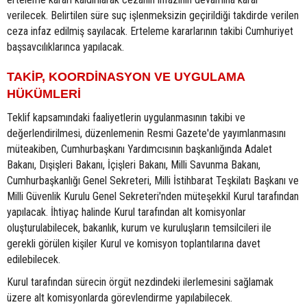
verilecek. Belirtilen süre suç işlenmeksizin geçirildiği takdirde verilen
ceza infaz edilmiş sayılacak. Erteleme kararlarının takibi Cumhuriyet
başsavcılıklarınca yapılacak.
TAKİP, KOORDİNASYON VE UYGULAMA
HÜKÜMLERİ
Teklif kapsamındaki faaliyetlerin uygulanmasının takibi ve
değerlendirilmesi, düzenlemenin Resmi Gazete'de yayımlanmasını
müteakiben, Cumhurbaşkanı Yardımcısının başkanlığında Adalet
Bakanı, Dışişleri Bakanı, İçişleri Bakanı, Milli Savunma Bakanı,
Cumhurbaşkanlığı Genel Sekreteri, Milli İstihbarat Teşkilatı Başkanı ve
Milli Güvenlik Kurulu Genel Sekreteri'nden müteşekkil Kurul tarafından
yapılacak. İhtiyaç halinde Kurul tarafından alt komisyonlar
oluşturulabilecek, bakanlık, kurum ve kuruluşların temsilcileri ile
gerekli görülen kişiler Kurul ve komisyon toplantılarına davet
edilebilecek.
Kurul tarafından sürecin örgüt nezdindeki ilerlemesini sağlamak
üzere alt komisyonlarda görevlendirme yapılabilecek.