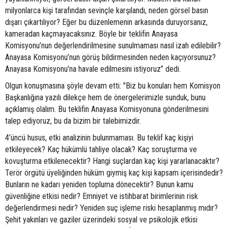
milyonlarca kişi tarafından sevinçle karşılandı, neden görsel basın
dışarı çıkartılıyor? Eğer bu düzenlemenin arkasında duruyorsanız,
kameradan kaçmayacaksınız. Böyle bir teklifin Anayasa
Komisyonu’nun değerlendirilmesine sunulmaması nasıl izah edilebilir?
Anayasa Komisyonu’nun görüş bildirmesinden neden kaçıyorsunuz?
Anayasa Komisyonu’na havale edilmesini istiyoruz” dedi.
Olgun konuşmasına şöyle devam etti: "Biz bu konuları hem Komisyon
Başkanlığına yazılı dilekçe hem de önergelerimizle sunduk, bunu
açıklamış olalım. Bu teklifin Anayasa Komisyonuna gönderilmesini
talep ediyoruz, bu da bizim bir talebimizdir.
4’üncü husus, etki analizinin bulunmaması. Bu teklif kaç kişiyi
etkileyecek? Kaç hükümlü tahliye olacak? Kaç soruşturma ve
kovuşturma etkilenecektir? Hangi suçlardan kaç kişi yararlanacaktır?
Terör örgütü üyeliğinden hüküm giymiş kaç kişi kapsam içerisindedir?
Bunların ne kadarı yeniden topluma dönecektir? Bunun kamu
güvenliğine etkisi nedir? Emniyet ve istihbarat birimlerinin risk
değerlendirmesi nedir? Yeniden suç işleme riski hesaplanmış mıdır?
Şehit yakınları ve gaziler üzerindeki sosyal ve psikolojik etkisi