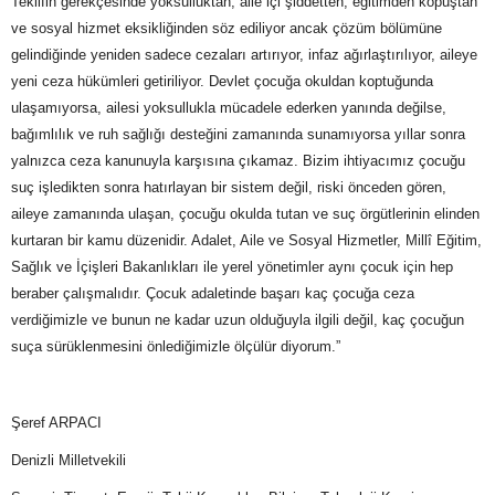
Teklifin gerekçesinde yoksulluktan, aile içi şiddetten, eğitimden kopuştan
ve sosyal hizmet eksikliğinden söz ediliyor ancak çözüm bölümüne
gelindiğinde yeniden sadece cezaları artırıyor, infaz ağırlaştırılıyor, aileye
yeni ceza hükümleri getiriliyor. Devlet çocuğa okuldan koptuğunda
ulaşamıyorsa, ailesi yoksullukla mücadele ederken yanında değilse,
bağımlılık ve ruh sağlığı desteğini zamanında sunamıyorsa yıllar sonra
yalnızca ceza kanunuyla karşısına çıkamaz. Bizim ihtiyacımız çocuğu
suç işledikten sonra hatırlayan bir sistem değil, riski önceden gören,
aileye zamanında ulaşan, çocuğu okulda tutan ve suç örgütlerinin elinden
kurtaran bir kamu düzenidir. Adalet, Aile ve Sosyal Hizmetler, Millî Eğitim,
Sağlık ve İçişleri Bakanlıkları ile yerel yönetimler aynı çocuk için hep
beraber çalışmalıdır. Çocuk adaletinde başarı kaç çocuğa ceza
verdiğimizle ve bunun ne kadar uzun olduğuyla ilgili değil, kaç çocuğun
suça sürüklenmesini önlediğimizle ölçülür diyorum.”
Şeref ARPACI
Denizli Milletvekili