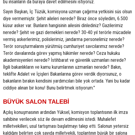
bu insanların da buraya davet edilmesini istiyoruz.
Sayın Başkan, İç Tüzük, komisyona uzman çağırma yetkisini süs olsun
diye vermemiştir. Şehit aileleri nerede? Biraz önce söyledim, 6.500
küsur asker var. Bunların hangisinin ailesini dinlediniz? Gazilerimiz
nerede? Şehit ve gazi dernekleri nerede? 30-40 yıl terörle mücadele
vermiş askerlerimiz, polislerimiz, jandarma personelimiz nerede?
Terör soruşturmalarını yürütmüş cumhuriyet savcılarımız nerede?
Terör davalarında görev yapmış hâkimler nerede? Ceza hukuku
akademisyenleri nerede? İstihbarat ve güvenlik uzmanları nerede?
İlgili bakanlıkların ve kamu kurumlarının uzmanları nerede? Bakın,
teklifte Adalet ve İçişleri Bakanlarına görev verdik diyorsunuz, o
bakanların bırakın kendisini yardımcıları bile yok ortada. Yani bu kadar
ciddiye alınan bir konu! Bunu belirtmek istiyorum."
BÜYÜK SALON TALEBİ
Açılış konuşmasının ardından Yüksel, komisyon toplantısının ilk imza
sahibine verilecek söz ile devam edilmesini istedi. Muhalefet
milletvekilleri, usul tartışması başlatmayı talep etti. Salonun yetersiz
kaldığını belirten çok sayıda milletvekili, toplantının büyük bir salona