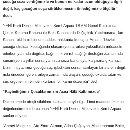
çocuğa ceza verdiğimizle ve bunun ne kadar uzun olduğuyla ilgili
değil, kaç çocuğun suça sürüklenmesini önlediğimizle ölçülür”
dedi.
YENİ Parti Denizli Milletvekili Şeref Arpacı TBMM Genel Kurulu'nda,
Çocuk Koruma Kanunu ile Bazı Kanunlarda Değişiklik Yapılmasına Dair
Kanun Teklifi'nin birinci maddesi hakkında konuştu. Arpacı, “Devlet
çocuğa okuldan koptuğunda ulaşamıyorsa, ailesi yoksullukla mücadele
ederken yanında değilse, bağımlılık ve ruh sağlığı desteğini zamanında
sunamıyorsa yıllar sonra yalnızca ceza kanunuyla karşısına çıkamaz.
Bizim ihtiyacımız çocuğu suç işledikten sonra hatırlayan bir sistem değil,
riski önceden gören, aileye zamanında ulaşan, çocuğu okulda tutan ve
suç örgütlerinin elinden kurtaran bir kamu düzenidir” dedi.
“Kaybettiğimiz Çocuklarımızın Acısı Hâlâ Kalbimizde”
Düzenlemede ateşli silahların saklanmasıyla ilgili 1'inci maddesi üzerine
değerlendirmelerde bulunan YENİ Parti Denizli Milletvekili Şeref Arpacı
şunları söyledi:
“Ahmet Minguzzi, Ata Emre Akman, Atlas Çağlayan, Abdurrahman Balcı,