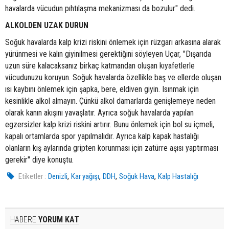
havalarda vücudun pıhtılaşma mekanizması da bozulur" dedi.
ALKOLDEN UZAK DURUN
Soğuk havalarda kalp krizi riskini önlemek için rüzgarı arkasına alarak
yürünmesi ve kalın giyinilmesi gerektiğini söyleyen Uçar, "Dışarıda
uzun süre kalacaksanız birkaç katmandan oluşan kıyafetlerle
vücudunuzu koruyun. Soğuk havalarda özellikle baş ve ellerde oluşan
ısı kaybını önlemek için şapka, bere, eldiven giyin. Isınmak için
kesinlikle alkol almayın. Çünkü alkol damarlarda genişlemeye neden
olarak kanın akışını yavaşlatır. Ayrıca soğuk havalarda yapılan
egzersizler kalp krizi riskini artırır. Bunu önlemek için bol su içmeli,
kapalı ortamlarda spor yapılmalıdır. Ayrıca kalp kapak hastalığı
olanların kış aylarında gripten korunması için zatürre aşısı yaptırması
gerekir" diye konuştu.
,
,
,
,
Etiketler :
Denizli
Kar yağışı
DDH
Soğuk Hava
Kalp Hastalığı
HABERE
YORUM KAT