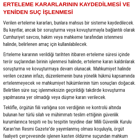
ERTELEME KARARLARININ KAYDEDİLMESİ VE
YENİDEN SUÇ İŞLENMESİ
Verilen erteleme kararları, bunlara mahsus bir sisteme kaydedilecek.
Bu kayıtlar, ancak bir soruşturma veya kovuşturmayla bağlantılı olarak
Cumhuriyet savcısı, hakim veya mahkeme tarafından istenmesi
halinde, belirlenen amaç için kullanılabilecek.
Erteleme kararının verildiği tarihten itibaren erteleme süresi içinde
terör suçlarından birinin işlenmesi halinde, erteleme kararı kaldırılarak
soruşturma ve kovuşturmaya devam olunacak. Mahkumiyet halinde
verilen cezanın infazı, düzenlemenin buna yönelik hükmü kapsamında
ertelenmeyecek ve mahkumiyet hükümlerinin tüm sonuçları doğacak.
Belirtilen süre suç işlenmeksizin geçirildiği takdirde kovuşturma
yapılmasına yer olmadığı veya düşme kararı verilecek.
Teklifle, örgütün fiili varlığına son verdiğinin ve kontrolü altında
bulunan her türlü silah ve mühimmatı teslim ettiğinin güvenlik
kurumlarınca tespiti ve bu tespitin teyidine dair Milli Güvenlik Kurulu
Kararı'nın Resmi Gazete'de yayımlanmış olması koşuluyla, örgüt
faaliyeti çerçevesinde işlenen kasten öldürme suçundan mahkum