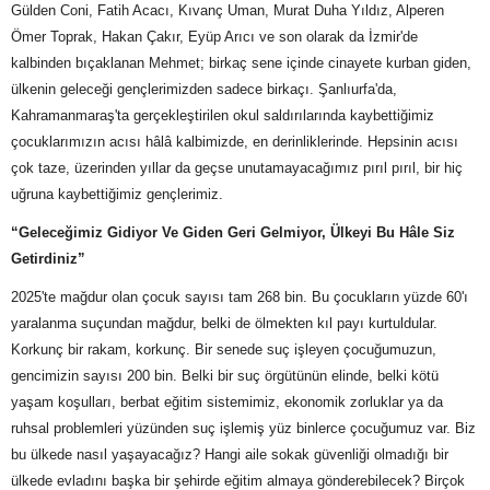
Gülden Coni, Fatih Acacı, Kıvanç Uman, Murat Duha Yıldız, Alperen
Ömer Toprak, Hakan Çakır, Eyüp Arıcı ve son olarak da İzmir'de
kalbinden bıçaklanan Mehmet; birkaç sene içinde cinayete kurban giden,
ülkenin geleceği gençlerimizden sadece birkaçı. Şanlıurfa'da,
Kahramanmaraş'ta gerçekleştirilen okul saldırılarında kaybettiğimiz
çocuklarımızın acısı hâlâ kalbimizde, en derinliklerinde. Hepsinin acısı
çok taze, üzerinden yıllar da geçse unutamayacağımız pırıl pırıl, bir hiç
uğruna kaybettiğimiz gençlerimiz.
“Geleceğimiz Gidiyor Ve Giden Geri Gelmiyor, Ülkeyi Bu Hâle Siz
Getirdiniz”
2025'te mağdur olan çocuk sayısı tam 268 bin. Bu çocukların yüzde 60'ı
yaralanma suçundan mağdur, belki de ölmekten kıl payı kurtuldular.
Korkunç bir rakam, korkunç. Bir senede suç işleyen çocuğumuzun,
gencimizin sayısı 200 bin. Belki bir suç örgütünün elinde, belki kötü
yaşam koşulları, berbat eğitim sistemimiz, ekonomik zorluklar ya da
ruhsal problemleri yüzünden suç işlemiş yüz binlerce çocuğumuz var. Biz
bu ülkede nasıl yaşayacağız? Hangi aile sokak güvenliği olmadığı bir
ülkede evladını başka bir şehirde eğitim almaya gönderebilecek? Birçok