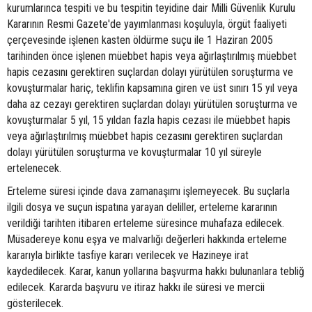
kurumlarınca tespiti ve bu tespitin teyidine dair Milli Güvenlik Kurulu
Kararının Resmi Gazete'de yayımlanması koşuluyla, örgüt faaliyeti
çerçevesinde işlenen kasten öldürme suçu ile 1 Haziran 2005
tarihinden önce işlenen müebbet hapis veya ağırlaştırılmış müebbet
hapis cezasını gerektiren suçlardan dolayı yürütülen soruşturma ve
kovuşturmalar hariç, teklifin kapsamına giren ve üst sınırı 15 yıl veya
daha az cezayı gerektiren suçlardan dolayı yürütülen soruşturma ve
kovuşturmalar 5 yıl, 15 yıldan fazla hapis cezası ile müebbet hapis
veya ağırlaştırılmış müebbet hapis cezasını gerektiren suçlardan
dolayı yürütülen soruşturma ve kovuşturmalar 10 yıl süreyle
ertelenecek.
Erteleme süresi içinde dava zamanaşımı işlemeyecek. Bu suçlarla
ilgili dosya ve suçun ispatına yarayan deliller, erteleme kararının
verildiği tarihten itibaren erteleme süresince muhafaza edilecek.
Müsadereye konu eşya ve malvarlığı değerleri hakkında erteleme
kararıyla birlikte tasfiye kararı verilecek ve Hazineye irat
kaydedilecek. Karar, kanun yollarına başvurma hakkı bulunanlara tebliğ
edilecek. Kararda başvuru ve itiraz hakkı ile süresi ve mercii
gösterilecek.