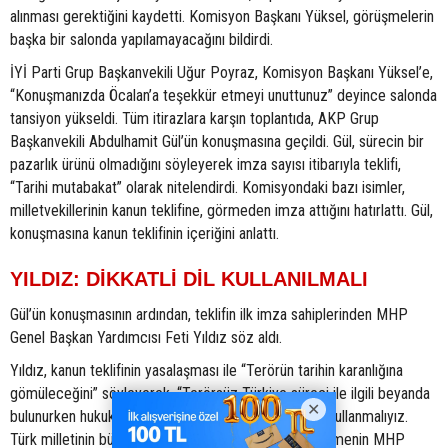
alınması gerektiğini kaydetti. Komisyon Başkanı Yüksel, görüşmelerin
başka bir salonda yapılamayacağını bildirdi.
İYİ Parti Grup Başkanvekili Uğur Poyraz, Komisyon Başkanı Yüksel’e,
“Konuşmanızda Öcalan’a teşekkür etmeyi unuttunuz” deyince salonda
tansiyon yükseldi. Tüm itirazlara karşın toplantıda, AKP Grup
Başkanvekili Abdulhamit Gül’ün konuşmasına geçildi. Gül, sürecin bir
pazarlık ürünü olmadığını söyleyerek imza sayısı itibarıyla teklifi,
“Tarihi mutabakat” olarak nitelendirdi. Komisyondaki bazı isimler,
milletvekillerinin kanun teklifine, görmeden imza attığını hatırlattı. Gül,
konuşmasına kanun teklifinin içeriğini anlattı.
YILDIZ: DİKKATLİ DİL KULLANILMALI
Gül’ün konuşmasının ardından, teklifin ilk imza sahiplerinden MHP
Genel Başkan Yardımcısı Feti Yıldız söz aldı.
Yıldız, kanun teklifinin yasalaşması ile “Terörün tarihin karanlığına
gömüleceğini” söyleyerek, “Terörsüz Türkiye süreci ile ilgili beyanda
bulunurken hukuki ve siyasi kavram setlerini dikkatli kullanmalıyız.
Türk milletinin bütünlüğünü hedef alan her türlü söylemenin MHP