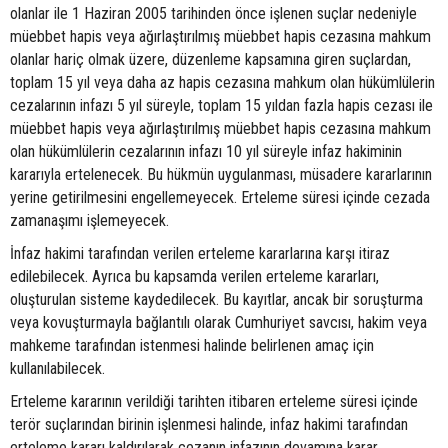
olanlar ile 1 Haziran 2005 tarihinden önce işlenen suçlar nedeniyle
müebbet hapis veya ağırlaştırılmış müebbet hapis cezasına mahkum
olanlar hariç olmak üzere, düzenleme kapsamına giren suçlardan,
toplam 15 yıl veya daha az hapis cezasına mahkum olan hükümlülerin
cezalarının infazı 5 yıl süreyle, toplam 15 yıldan fazla hapis cezası ile
müebbet hapis veya ağırlaştırılmış müebbet hapis cezasına mahkum
olan hükümlülerin cezalarının infazı 10 yıl süreyle infaz hakiminin
kararıyla ertelenecek. Bu hükmün uygulanması, müsadere kararlarının
yerine getirilmesini engellemeyecek. Erteleme süresi içinde cezada
zamanaşımı işlemeyecek.
İnfaz hakimi tarafından verilen erteleme kararlarına karşı itiraz
edilebilecek. Ayrıca bu kapsamda verilen erteleme kararları,
oluşturulan sisteme kaydedilecek. Bu kayıtlar, ancak bir soruşturma
veya kovuşturmayla bağlantılı olarak Cumhuriyet savcısı, hakim veya
mahkeme tarafından istenmesi halinde belirlenen amaç için
kullanılabilecek.
Erteleme kararının verildiği tarihten itibaren erteleme süresi içinde
terör suçlarından birinin işlenmesi halinde, infaz hakimi tarafından
erteleme kararı kaldırılarak cezanın infazının devamına karar