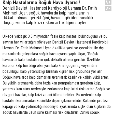
Kalp Hastalarına Soğuk Hava Uyarısı!
A+
Denizli Devlet Hastanesi Kardiyoloji Uzmanı Dr. Fatih
A-
Mehmet Uçar, soğuk havalarda kalp hastalarının
dikkatli olması gerektiğini, havada görülen sıcaklık
düşüşlerinin kalp krizi riskini arttırdığını söyledi.
Ülkede yaklaşık 3.5 milyondan fazla kalp hastası bulunduğunu ve bu
sayının her yıl arttığını söyleyen Denizli Devlet Hastanesi Kardiyoloji
Uzmanı Dr. Fatih Mehmet Uçar, özellikle yaşlı ve çocukları ile dış
mekanlarda çalışanlara soğuk hava uyarısı yaptı. Uçar, "Soğuk
havalarda kalp hastalarının çok dikkatli olması gerekir. Özellikle
koroner kalp hastalığı olan yani kalp krizi geçirmiş veya ritim
bozukluğu, kalp yetersizliği bulanan kişiler risk grubunda yer alır.
Soğuk havalarda kalp damarları uyarılarak kasılır ve kalbin yükü artar.
Bu yükün artmasıyla daha fazla kan pompalaması gereken kalp,
yetersiz kan alımı nedeniyle zorlanınca kalp krizi riski artar. Soğuk ve
rüzgarlı havalar, kalp krizi ve ani ölümü tetikler. Bu nedenle kalp
hastaları korunmadan kesinlikle dışarı çıkmamalıdır. Kalbinde protez
kapağı ve kalp yetmezliği nedeniyle ayaklarında şişlik olan kişilerin de
soğuk havalarda uzun süre kalması risk oluşturur. Çünkü soğuk