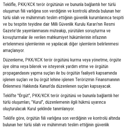
Teklifle, PKK/KCK terör örgütünün ve bununla bağlantılı her türlü
oluşumun fiili varlığına son verdiğinin ve kontrolü altında bulunan her
türlü silah ve mühimmatı teslim ettiğinin güvenlik kurumlarınca tespiti
ve bu tespitin teyidine dair Milli Güvenlik Kurulu Kararı'nın Resmi
Gazete'de yayımlanmasını müteakip, yürütülen soruşturma ve
kovuşturmalar ile verilen mahkumiyet hükümlerinin infazının
ertelenmesi işlemlerinin ve yapılacak diğer işlemlerin belirlenmesi
amaçlanıyor.
Düzenleme, PKK/KCK terör örgütünü kurma veya yönetme, örgüte
üye olma veya bilerek ve isteyerek yardım etme ve örgütün
propagandasını yapma suçları ile bu örgütün faaliyeti kapsamında
işlenen suçları ve bu örgüt lehine işlenen Terörizmin Finansmanının
Önlenmesi Hakkında Kanun'da düzenlenen suçları kapsayacak.
Teklifte "Örgüt", PKK/KCK terör örgütünü ve bununla bağlantılı her
türlü oluşumları, "Kurul", düzenlemenin ilgili hükmü uyarınca
oluşturulacak Kurul şeklinde tanımlanıyor.
Teklife göre, örgütün fiili varlığına son verdiğinin ve kontrolü altında
bulunan her türlü silah ve mühimmatı teslim ettiğinin güvenlik