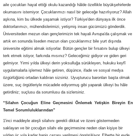
aile çocukları hayal ettiği okulu kazandığı hâlde özellikle büyükşehirlerde
okumasını istemiyor. Çocuklarımızı nasıl bir geleceğe hazırlıyoruz? Allah
aşkına, kim bu ülkede yaşamak istiyor? Türkiye'den dünyaya ilk önce
doktorlarımızı, mühendislerimizi, yetişmiş insan gücümüzü gönderdik.
Üniversiteden mezun olan gençlerimizin tek hayali Avrupa'da çalışmak ve
artık en sonunda liseden mezun olan çocuklarımız bile yurt dışında
üniversite eğitimi almak istiyorlar. Bütün gençler bir fırsatını bulup ülkeyi
terk etmek istiyor, farkında mısınız? Geleceğimiz gidiyor ve giden geri
gelmiyor. Yirmi yılda ülkeyi derin yoksulluğa sürükleyen, hukuku keyfî
uygulamalarla işlemez hâle getiren, düşünce, ifade ve sosyal medya
özgürlüğünü ortadan kaldıran sizsiniz. Uyuşturucu baronları başta olmak
üzere, suç örgütleriyle mücadele ediyormuş gibi yaparak ülkeyi bu hâle
getirdiniz; suçlusu da sorumlusu da sizlersiniz.
“Silahın Çocuğun Eline Geçmesini Önlemek Yetişkin Bireyin En
Temel Sorumluluklarından”
1'inci maddeyle ateşli silahını gerekli dikkat ve özeni göstermeden
saklayan ve bir çocuğun silahı ele geçirmesine neden olan kişiye bir
yıldan üç yıla kadar hapis cezası verilmesi öngörülüyor. Elbette bir evde